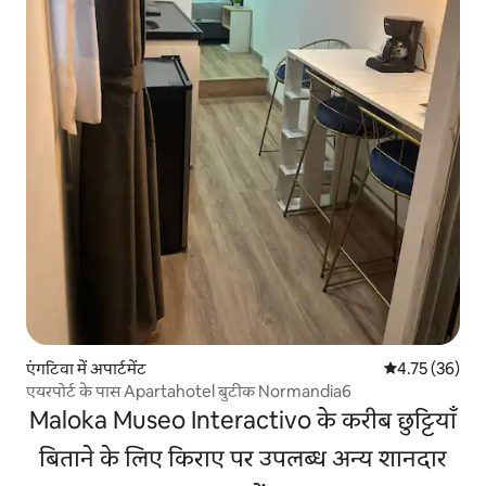
एंगटिवा में अपार्टमेंट
औसत रेटिंग 5 में 
4.75 (36)
एयरपोर्ट के पास Apartahotel बुटीक Normandia6
Maloka Museo Interactivo के करीब छुट्टियाँ
बिताने के लिए किराए पर उपलब्ध अन्य शानदार