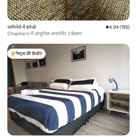
चापिनेरो में कॉन्डो
औसत रेटिंग 5 में स
4.94 (195)
Chapinero में आधुनिक अपार्टमेंट 2 बेडरूम
गेस्ट्स की फ़ेवरेट
गेस्ट्स का टॉप फ़ेवरेट