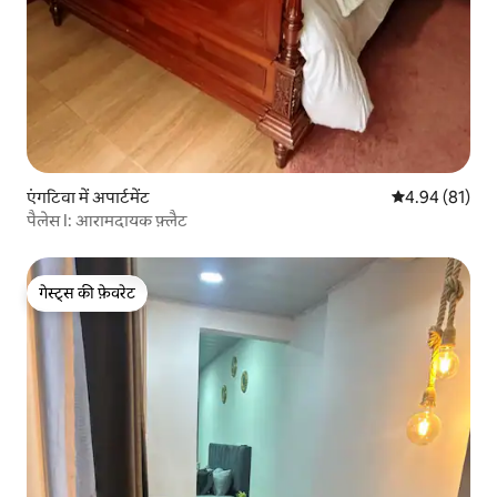
एंगटिवा में अपार्टमेंट
औसत रेटिंग 5 में 
4.94 (81)
पैलेस I: आरामदायक फ़्लैट
गेस्ट्स की फ़ेवरेट
गेस्ट्स की फ़ेवरेट