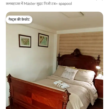
क्लबहाउस में Máster सुइट निजी टब+ spapool
गेस्ट्स की फ़ेवरेट
गेस्ट्स की फ़ेवरेट