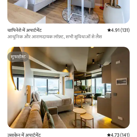
चापिनेरो में अपार्टमेंट
औसत रेटिंग 5 में स
4.91 (131)
आधुनिक और आरामदायक लॉफ़्ट, सभी सुविधाओं से लैस
सुपरहोस्ट
सुपरहोस्ट
उसाकेन में अपार्टमेंट
औसत रेटिंग 5 में स
4.73 (141)