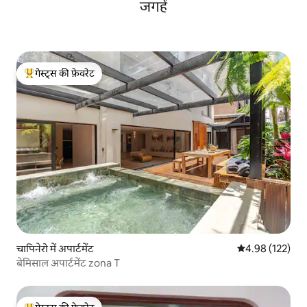
जगहें
गेस्ट्स की फ़ेवरेट
गेस्ट्स का टॉप फ़ेवरेट
चापिनेरो में अपार्टमेंट
औसत रेटिंग 5 में स
4.98 (122)
बेमिसाल अपार्टमेंट zona T