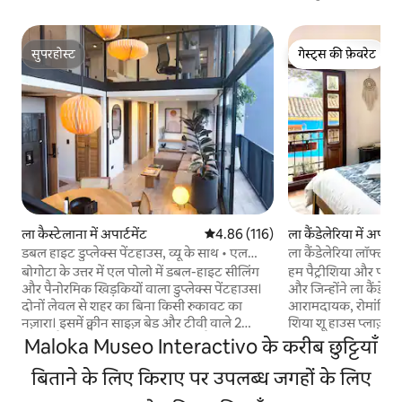
सुपरहोस्ट
गेस्ट्स की फ़ेवरेट
सुपरहोस्ट
गेस्ट्स की फ़ेवरेट
ला कैस्टेलाना में अपार्टमेंट
औसत रेटिंग 5 में से 4.86, 116 समीक्षाएँ
4.86 (116)
ला कैंडेलेरिया में अपार्टम
डबल हाइट डुप्लेक्स पेंटहाउस, व्यू के साथ • एल
ला कैंडेलेरिया लॉफ्ट पार
पोलो
बोगोटा के उत्तर में एल पोलो में डबल-हाइट सीलिंग
हम पैट्रीशिया और पाब्लो 
और पैनोरमिक खिड़कियों वाला डुप्लेक्स पेंटहाउस।
और जिन्होंने ला कैंडेल
दोनों लेवल से शहर का बिना किसी रुकावट का
आरामदायक, रोमांटिक और
नज़ारा। इसमें क्वीन साइज़ बेड और टीवी वाले 2
शिया शू हाउस प्लाज़ा ड
बेडरूम हैं, जिनमें 4 मेहमान ठहर सकते हैं। 2 बाथरूम,
म्यूज़ियम और मॉन्सेरेट 
Maloka Museo Interactivo के करीब छुट्टियाँ
पूरी तरह से सुसज्जित किचन, डाइनिंग रूम, काम करने
फ़ायरप्लेस, रूफ़टॉप व्य
की जगह और हाई-स्पीड वाई-फ़ाई की सुविधा है।
बिताने के लिए किराए पर उपलब्ध जगहों के लिए
पूरी तरह से सुसज्जित
खूबसूरत नज़ारों वाली बालकनी। एल विरे पार्क 7
और ड्रायर का आनंद लें। 