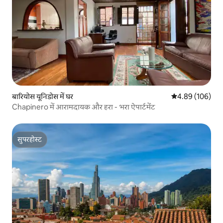
बारियोस यूनिडोस में घर
औसत रेटिंग 5 में स
4.89 (106)
Chapinero में आरामदायक और हरा - भरा ऐपार्टमेंट
सुपरहोस्ट
सुपरहोस्ट