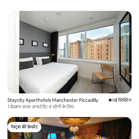
Staycity Aparthotels Manchester Piccadilly
ठहरने की नई जग
नई लिस्टिंग
1 बेडरूम वाला अपार्टमेंट 4 लोगों के लिए
गेस्ट्स की फ़ेवरेट
गेस्ट्स की फ़ेवरेट