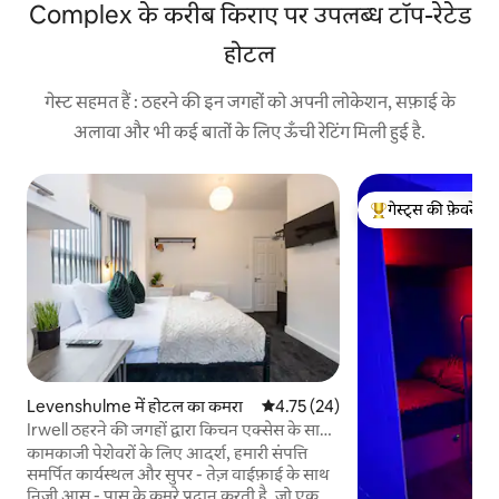
Complex के करीब किराए पर उपलब्ध टॉप-रेटेड
होटल
गेस्ट सहमत हैं : ठहरने की इन जगहों को अपनी लोकेशन, सफ़ाई के
अलावा और भी कई बातों के लिए ऊँची रेटिंग मिली हुई है.
गेस्ट्स की फ़ेवरेट
गेस्ट्स का टॉप फ़ेवरेट
Levenshulme में होटल का कमरा
औसत रेटिंग 5 में से 4.75, 24 समीक्षाएँ
4.75 (24)
Irwell ठहरने की जगहों द्वारा किचन एक्सेस के साथ
इनसुइट रूम
कामकाजी पेशेवरों के लिए आदर्श, हमारी संपत्ति
समर्पित कार्यस्थल और सुपर - तेज़ वाईफ़ाई के साथ
निजी आस - पास के कमरे प्रदान करती है, जो एक