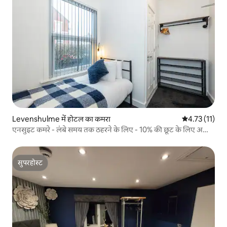
Levenshulme में होटल का कमरा
औसत रेटिंग 5 में
4.73 (11)
एनसुइट कमरे - लंबे समय तक ठहरने के लिए - 10% की छूट के लिए अभी
बुक करें
सुपरहोस्ट
सुपरहोस्ट