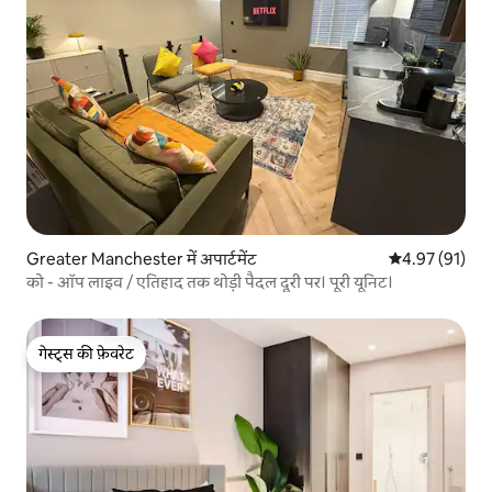
Greater Manchester में अपार्टमेंट
औसत रेटिंग 5 में 
4.97 (91)
को - ऑप लाइव / एतिहाद तक थोड़ी पैदल दूरी पर। पूरी यूनिट।
गेस्ट्स की फ़ेवरेट
गेस्ट्स की फ़ेवरेट