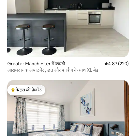
Greater Manchester में कॉन्डो
औसत रेटिंग 5 में स
4.87 (220)
आरामदायक अपार्टमेंट, छत और पार्किंग के साथ XL बेड
गेस्ट्स की फ़ेवरेट
गेस्ट्स का टॉप फ़ेवरेट