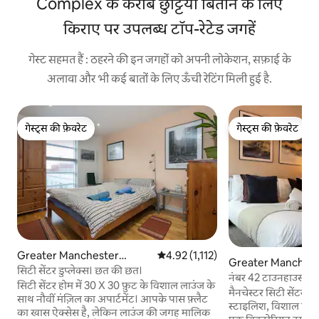
Complex के करीब छुट्टियाँ बिताने के लिए
किराए पर उपलब्ध टॉप-रेटेड जगहें
गेस्ट सहमत हैं : ठहरने की इन जगहों को अपनी लोकेशन, सफ़ाई के
अलावा और भी कई बातों के लिए ऊँची रेटिंग मिली हुई है.
गेस्ट्स की फ़ेवरेट
गेस्ट्स की फ़ेवरेट
गेस्ट्स की फ़ेवरेट
गेस्ट्स की फ़ेवरेट
Greater Manchester
औसत रेटिंग 5 में से 4.92, 1,112 समीक्षाएँ
4.92 (1,112)
Greater Manchester 
में कॉन्डो
सिटी सेंटर डुप्लेक्स। छत की छत।
मेंट
नंबर 42 टाउनहाउस | विश
सिटी सेंटर होम में 30 X 30 फ़ुट के विशाल लाउंज के
मैनचेस्टर
मैनचेस्टर सिटी सेंटर क
साथ नौवीं मंज़िल का अपार्टमेंट। आपके पास फ़्लैट
स्टाइलिश, विशाल एक बे
का खास ऐक्सेस है, लेकिन लाउंज की जगह मालिक