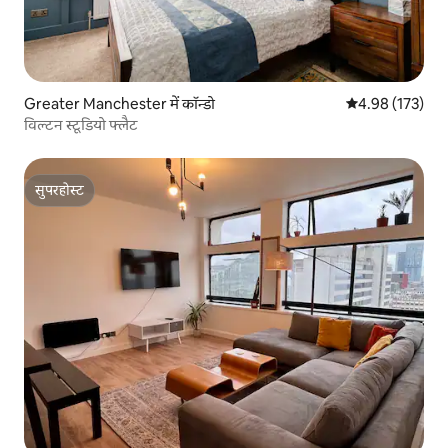
Greater Manchester में कॉन्डो
औसत रेटिंग 5 में स
4.98 (173)
विल्टन स्टूडियो फ्लैट
सुपरहोस्ट
सुपरहोस्ट