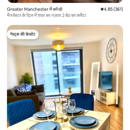
Greater Manchester में कॉन्डो
औसत रेटिंग 5 में स
4.85 (361)
मैनचेस्टर के दिल में शहर का नज़ारा 2 बेड का फ़्लैट।
गेस्ट्स की फ़ेवरेट
गेस्ट्स की फ़ेवरेट