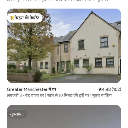
गेस्ट्स की फ़ेवरेट
गेस्ट्स का टॉप फ़ेवरेट
Greater Manchester में घर
औसत रेटिंग 5 में स
4.98 (102)
लक्ज़री 3 - बेड वाला घर | शहर से 10 मिनट की दूरी पर | मुफ़्त पार्किंग
सुपरहोस्ट
सुपरहोस्ट