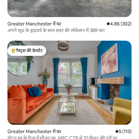
Greater Manchester में घर
औसत रेटिंग 5 में स
4.86 (302)
अपने खुद के ड्राइववे के साथ शहर की लोकेशन में 3BR घर।
गेस्ट्स की फ़ेवरेट
गेस्ट्स का टॉप फ़ेवरेट
Greater Manchester में घर
औसत रेटिंग 5 म
5 (113)
हीटन मूर के दिल में मौजूद घर, MRC CTR से 20 मिनट की दूरी पर