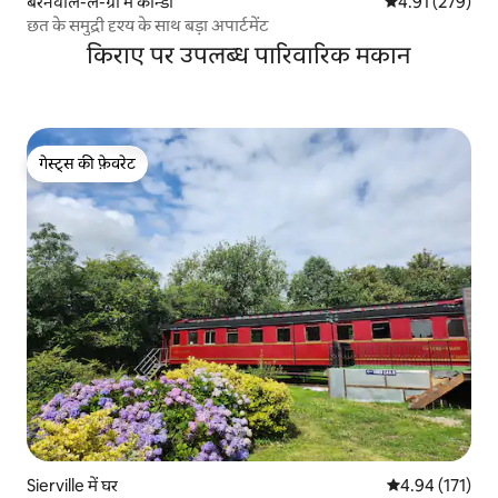
बेरनेवाल-ले-ग्रां में कॉन्डो
औसत रेटिंग 5 में स
4.91 (279)
छत के समुद्री दृश्य के साथ बड़ा अपार्टमेंट
किराए पर उपलब्ध पारिवारिक मकान
गेस्ट्स की फ़ेवरेट
गेस्ट्स की फ़ेवरेट
Sierville में घर
औसत रेटिंग 5 में स
4.94 (171)