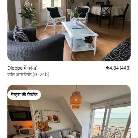
Dieppe में कॉन्डो
औसत रेटिंग 5 में स
4.84 (443)
शांत अपार्टमेंट (0 -24h)
गेस्ट्स की फ़ेवरेट
गेस्ट्स की फ़ेवरेट