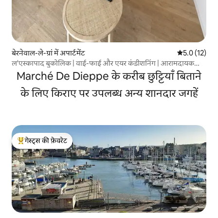
बेरनेवाल-ले-ग्रां में अपार्टमेंट
औसत रेटिंग 5 मे
5.0 (12)
ल'एस्कापाद बुकोलिक | वाई-फाई और एयर कंडीशनिंग | आरामदायक
ठहरने की जगह
Marché De Dieppe के करीब छुट्टियाँ बिताने
के लिए किराए पर उपलब्ध अन्य शानदार जगहें
गेस्ट्स की फ़ेवरेट
गेस्ट्स का टॉप फ़ेवरेट