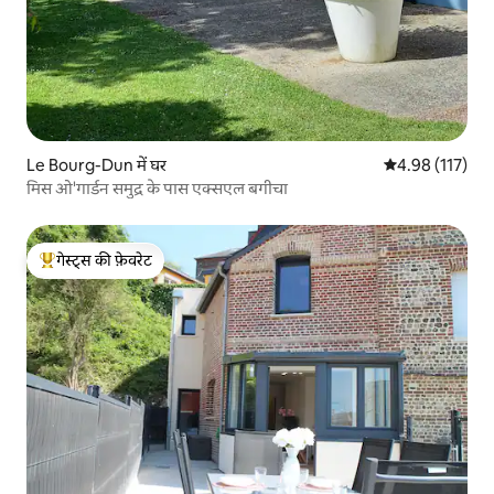
Le Bourg-Dun में घर
औसत रेटिंग 5 में स
4.98 (117)
मिस ओ'गार्डन समुद्र के पास एक्सएल बगीचा
गेस्ट्स की फ़ेवरेट
गेस्ट्स का टॉप फ़ेवरेट