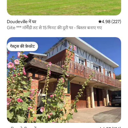
Doudeville में घर
औसत रेटिंग 5 में स
4.98 (227)
Gite *** नॉर्मैंडी तट से 15 मिनट की दूरी पर - बिस्तर बनाए गए
गेस्ट्स की फ़ेवरेट
गेस्ट्स की फ़ेवरेट