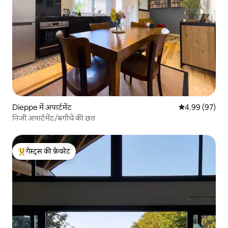
Dieppe में अपार्टमेंट
औसत रेटिंग 5 में 
4.99 (97)
निजी अपार्टमेंट/बगीचे की छत
गेस्ट्स की फ़ेवरेट
गेस्ट्स का टॉप फ़ेवरेट