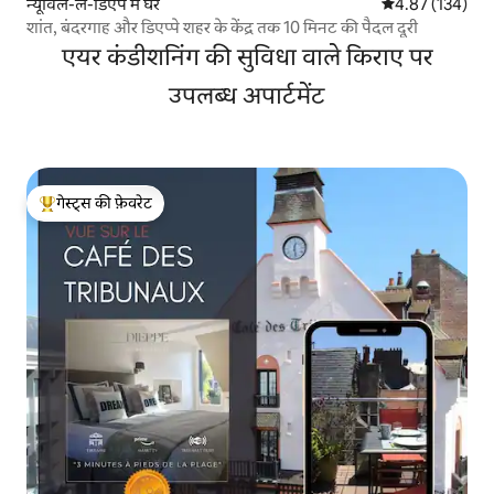
न्यूविल-ले-डिएप में घर
औसत रेटिंग 5 में स
4.87 (134)
शांत, बंदरगाह और डिएप्पे शहर के केंद्र तक 10 मिनट की पैदल दूरी
एयर कंडीशनिंग की सुविधा वाले किराए पर
उपलब्ध अपार्टमेंट
गेस्ट्स की फ़ेवरेट
गेस्ट्स का टॉप फ़ेवरेट