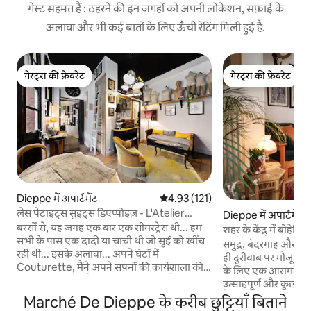
गेस्ट सहमत हैं : ठहरने की इन जगहों को अपनी लोकेशन, सफ़ाई के
अलावा और भी कई बातों के लिए ऊँची रेटिंग मिली हुई है.
गेस्ट्स की फ़ेवरेट
गेस्ट्स की फ़ेवरेट
गेस्ट्स की फ़ेवरेट
गेस्ट्स की फ़ेवरेट
Dieppe में अपार्टमेंट
औसत रेटिंग 5 में से 4.93, 121 समीक्षाएँ
4.93 (121)
लेस पेटाइट्स सुइट्स डिएप्पोइज़ - L'Atelier
Dieppe में अपार्टमेंट
Couture
बरसों से, यह जगह एक बार एक सीमस्ट्रेस थी... हम
शहर के केंद्र में बोहेम
सभी के पास एक दादी या चाची थी जो सुई को खींच
की दूरी पर है
समुद्र, बंदरगाह और मुख्
रही थी... इसके अलावा... अपने घंटों में
ही दूरीवाब पर मौजूद य
Couturette, मैंने अपने सपनों की कार्यशाला की
के लिए एक आरामदायक ठ
कल्पना की... जब मैं एक नवयुवक था तो मैं बाहर
उत्साहपूर्ण और कुछ ह
घूमना और रमज़ान करना पसंद करता था... क्या
हैं। एक पुरानी इमारत की तीसरी और सबसे ऊपरी
Marché De Dieppe के करीब छुट्टियाँ बिताने
आपने कभी अपनी दादी के शानदार बटन बॉक्स के
मंज़िल पर मौजूद इस अपा