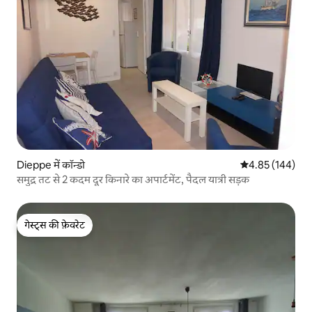
Dieppe में कॉन्डो
औसत रेटिंग 5 में स
4.85 (144)
समुद्र तट से 2 कदम दूर किनारे का अपार्टमेंट, पैदल यात्री सड़क
गेस्ट्स की फ़ेवरेट
गेस्ट्स की फ़ेवरेट