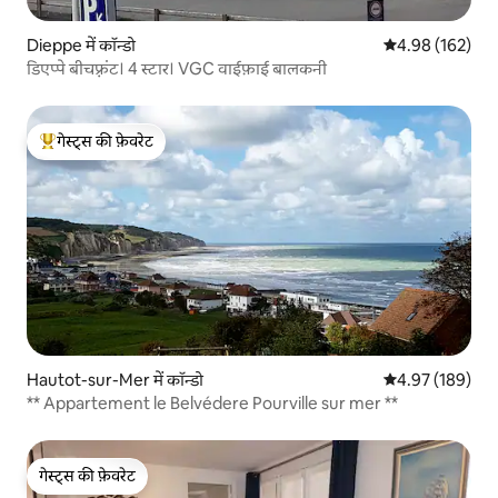
Dieppe में कॉन्डो
औसत रेटिंग 5 में स
4.98 (162)
डिएप्पे बीचफ़्रंट। 4 स्टार। VGC वाईफ़ाई बालकनी
गेस्ट्स की फ़ेवरेट
गेस्ट्स का टॉप फ़ेवरेट
Hautot-sur-Mer में कॉन्डो
औसत रेटिंग 5 में स
4.97 (189)
** Appartement le Belvédere Pourville sur mer **
गेस्ट्स की फ़ेवरेट
गेस्ट्स की फ़ेवरेट