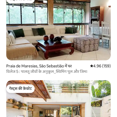
गेस्ट्स की फ़ेवरेट
Praia de Maresias, São Sebastião में घर
औसत रेटिंग 5 में स
4.96 (159)
विलेज 5 : पालतू जीवों के अनुकूल_स्विमिंग पूल और जिम।
गेस्ट्स की फ़ेवरेट
गेस्ट्स की फ़ेवरेट