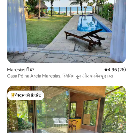
Maresias में घर
औसत रेटिंग 5 में 
4.96 (26)
Casa Pé na Areia Maresias, स्विमिंग पूल और बारबेक्यू हाउस
गेस्ट्स की फ़ेवरेट
गेस्ट्स का टॉप फ़ेवरेट