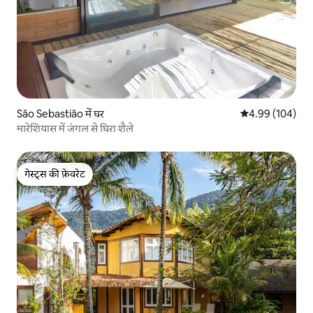
São Sebastião में घर
औसत रेटिंग 5 में स
4.99 (104)
मारेशियास में जंगल से घिरा शैले
गेस्ट्स की फ़ेवरेट
गेस्ट्स की फ़ेवरेट