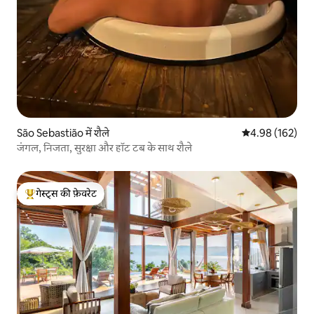
São Sebastião में शैले
औसत रेटिंग 5 में स
4.98 (162)
जंगल, निजता, सुरक्षा और हॉट टब के साथ शैले
गेस्ट्स की फ़ेवरेट
गेस्ट्स का टॉप फ़ेवरेट