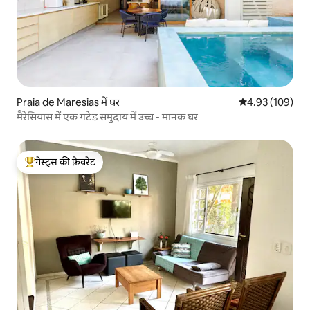
Praia de Maresias में घर
औसत रेटिंग 5 में स
4.93 (109)
मैरेसियास में एक गटेड समुदाय में उच्च - मानक घर
गेस्ट्स की फ़ेवरेट
गेस्ट्स का टॉप फ़ेवरेट