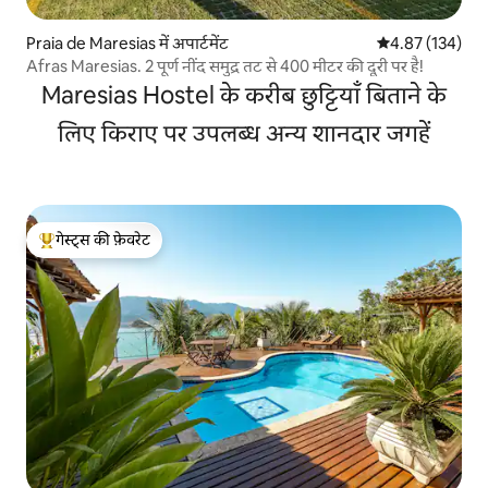
Praia de Maresias में अपार्टमेंट
औसत रेटिंग 5 में स
4.87 (134)
Afras Maresias. 2 पूर्ण नींद समुद्र तट से 400 मीटर की दूरी पर है!
Maresias Hostel के करीब छुट्टियाँ बिताने के
लिए किराए पर उपलब्ध अन्य शानदार जगहें
गेस्ट्स की फ़ेवरेट
गेस्ट्स का टॉप फ़ेवरेट