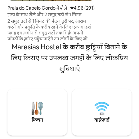
दिन के बाद आराम करने
Praia do Cabelo Gordo में शैले
औसत रेटिंग 5 में से 4.96, 291 समीक्षाएँ
4.96 (291)
आधुनिक बर्तनों के साथ प
दृश्य के साथ शैले और 2 समुद्र तटों से 1 मिनट
रसोईघर, स्वादिष्ट भो
2 समुद्र तटों से 1 मिनट की पैदल दूरी पर, आराम
सही हमारे पास 2 आराम
करने और प्रकृति के करीब रहने के लिए एक आदर्श
और स्फूर्तिदायक रात प्रद
जगह हम ज़मीन से समुद्र तटों तक सिर्फ़ अपनी
प्रॉपर्टी के ज़रिए पहुँच पाएँगे उन लोगों के लिए जो
मुख्य रूप से गर्मियों में शांति और निजता की तलाश में
Maresias Hostel के करीब छुट्टियाँ बिताने के
हैं जब समुद्र तटों पर भीड़ होती है एक संरक्षण क्षेत्र में
स्थित है, जो Usp के समुद्री अनुसंधान संस्थान का घर
लिए किराए पर उपलब्ध जगहों के लिए लोकप्रिय
है। घर के मेहमानों और संस्थान के लिए संपत्ति और
सुविधाएँ
बीच का ऐक्सेस प्रतिबंधित है इल्हाबेला और आस -
पास के समुद्र तटों के खूबसूरत नज़ारों वाली 10,000
m2 प्रॉपर्टी
किचन
वाईफ़ाई