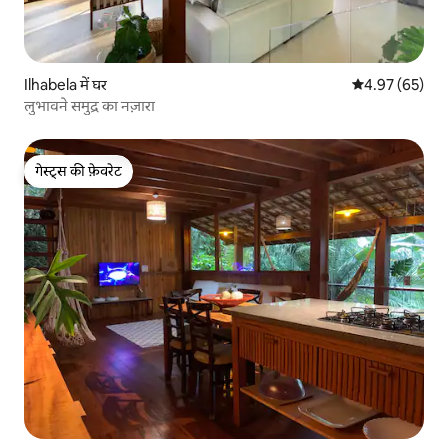
Ilhabela में घर
औसत रेटिंग 5 में 
4.97 (65)
लुभावने समुद्र का नज़ारा
गेस्ट्स की फ़ेवरेट
गेस्ट्स की फ़ेवरेट