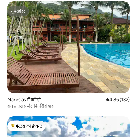
सुपरहोस्ट
सुपरहोस्ट
Maresias में कॉन्डो
औसत रेटिंग 5 में स
4.86 (132)
सन हाउस फ़्लैट14 मैरेसियास
गेस्ट्स की फ़ेवरेट
गेस्ट्स का टॉप फ़ेवरेट