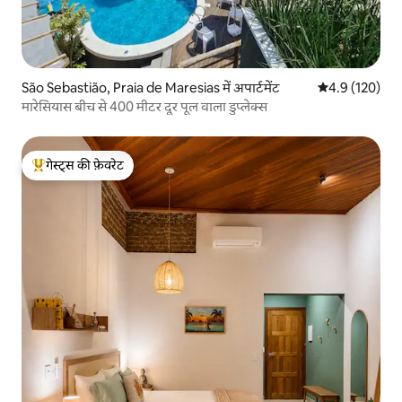
São Sebastião, Praia de Maresias में अपार्टमेंट
औसत रेटिंग 5 में 
4.9 (120)
मारेसियास बीच से 400 मीटर दूर पूल वाला डुप्लेक्स
गेस्ट्स की फ़ेवरेट
गेस्ट्स का टॉप फ़ेवरेट