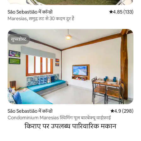
São Sebastião में कॉन्डो
औसत रेटिंग 5 में स
4.85 (133)
Maresias, समुद्र तट से 30 कदम दूर है
सुपरहोस्ट
सुपरहोस्ट
São Sebastião में कॉन्डो
औसत रेटिंग 5 में 
4.9 (298)
Condominium Maresias स्विमिंग पूल बारबेक्यू वाईफ़ाई
किराए पर उपलब्ध पारिवारिक मकान