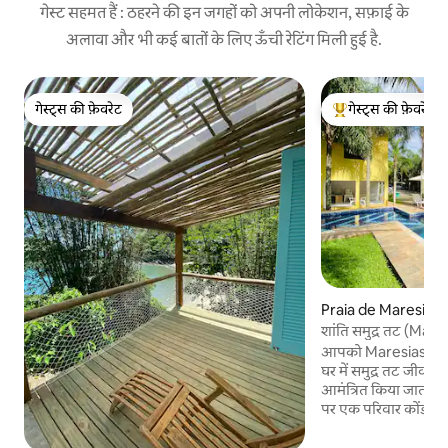
गेस्ट सहमत हैं : ठहरने की इन जगहों को अपनी लोकेशन, सफ़ाई के
अलावा और भी कई बातों के लिए ऊँची रेटिंग मिली हुई है.
गेस्ट्स की फ़ेवरेट
गेस्ट्स की फ़ेवरेट
गेस्ट्स की फ़ेवरेट
गेस्ट्स का टॉप फ़ेवरेट
Praia de Maresias मे
शांति समुद्र तट (Ma
आपको Maresias के एक
घर में समुद्र तट जीवन 
आमंत्रित किया जाता है।
पर एक परिवार कोंडोमिनि
आराम और सुविधा प्रदा
किया गया है!!!!! लाउं