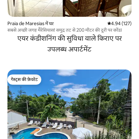
Praia de Maresias में घर
औसत रेटिंग 5 में स
4.94 (127)
सबसे अच्छी जगह मैरेसियास! समुद्र तट से 200 मीटर की दूरी पर कोंड।
एयर कंडीशनिंग की सुविधा वाले किराए पर
उपलब्ध अपार्टमेंट
गेस्ट्स की फ़ेवरेट
गेस्ट्स की फ़ेवरेट