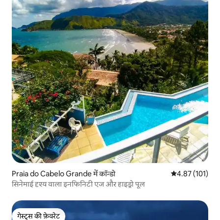
Praia do Cabelo Grande में कॉन्डो
औसत रेटिंग 5 में स
4.87 (101)
सिनेमाई दृश्य वाला इनफिनिटी एज और हाइड्रो पूल
गेस्ट्स की फ़ेवरेट