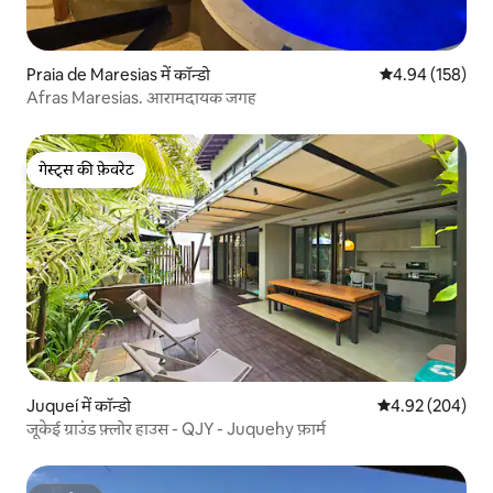
Praia de Maresias में कॉन्डो
औसत रेटिंग 5 में स
4.94 (158)
Afras Maresias. आरामदायक जगह
गेस्ट्स की फ़ेवरेट
गेस्ट्स की फ़ेवरेट
Juqueí में कॉन्डो
औसत रेटिंग 5 में स
4.92 (204)
जूकेई ग्राउंड फ़्लोर हाउस - QJY - Juquehy फ़ार्म