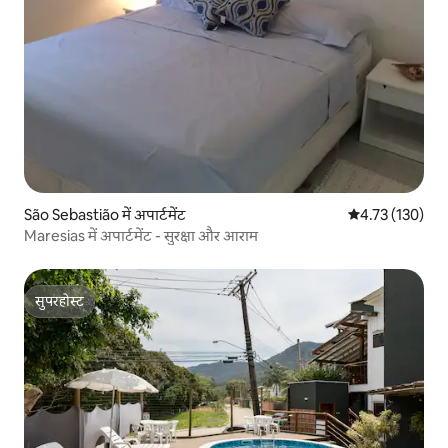
São Sebastião में अपार्टमेंट
औसत रेटिंग 5 में स
4.73 (130)
Maresias में अपार्टमेंट - सुरक्षा और आराम
सुपरहोस्ट
सुपरहोस्ट