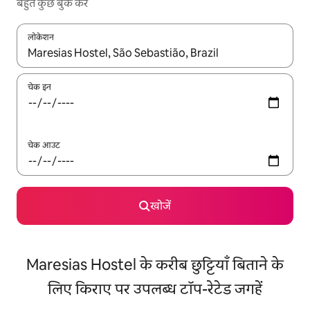
बहुत कुछ बुक करें
लोकेशन
नतीजों के उपलब्ध होने पर, अप और डाउन 'ऐरो की' का इस्तेमाल करके नेविगेट करें
चेक इन
चेक आउट
खोजें
Maresias Hostel के करीब छुट्टियाँ बिताने के
लिए किराए पर उपलब्ध टॉप-रेटेड जगहें