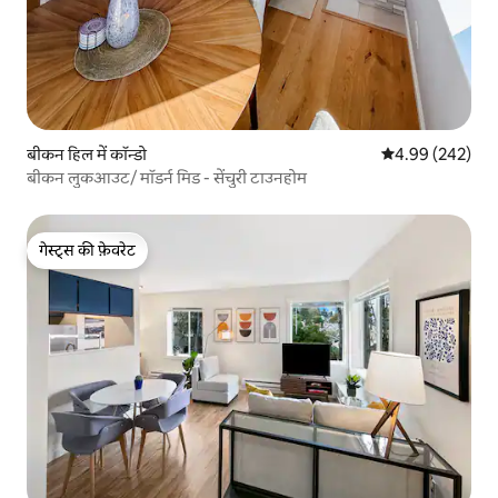
बीकन हिल में कॉन्डो
औसत रेटिंग 5 में स
4.99 (242)
बीकन लुकआउट/ मॉडर्न मिड - सेंचुरी टाउनहोम
गेस्ट्स की फ़ेवरेट
गेस्ट्स की फ़ेवरेट