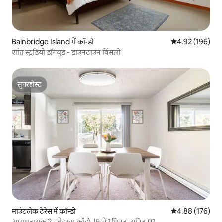
Bainbridge Island में कॉन्डो
औसत रेटिंग 5 में स
4.92 (196)
शांत स्टूडियो डॉगवुड - डाउनटाउन विंसलो
सुपरहोस्ट
सुपरहोस्ट
माउंटलेक टेरेस में कॉन्डो
औसत रेटिंग 5 में स
4.88 (176)
आरामदायक 2 - बेडरूम कोंडो, I5 से 1 मिनट, यूनिट 01