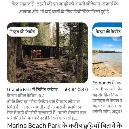
गेस्ट सहमत हैं : ठहरने की इन जगहों को अपनी लोकेशन, सफ़ाई के
अलावा और भी कई बातों के लिए ऊँची रेटिंग मिली हुई है.
गेस्ट्स की फ़ेवरेट
गेस्ट्स की फ़ेवरेट
गेस्ट्स की फ़ेवरेट
गेस्ट्स की फ़ेवरेट
Edmonds में अपार्टमें
~ पानी पर चलें, फ़ेरी, 
Granite Falls में शिपिंग कंटेनर
औसत रेटिंग 5 में से 4.84, 287 समीक्षाएँ
4.84 (287)
यह रीमॉडेल किया गया 
कैन्यन क्रीक केबिन: #2
एडमंड्स से केवल एक ब
दो के लिए यह छोटा केबिन एक ग्रेनाइट लीड पर
बाज़ार आपके सामने के 
स्थित है, जो एक भागती नदी के पास है। इसमें एक
कॉफ़ी शॉप, अद्भुत रेस्त
डेक से जुड़ी दो छोटी संरचनाएँ हैं। पहली संरचना एक
जगहों से 2 मिनट की दूरी पर हैं! किर
परिवर्तित शिपिंग कंटेनर है जिसमें एक रसोई,
में वह सब कुछ है, जि
बाथरूम, लिविंग रूम और आउटडोर आँगन है। दूसरी
Marina Beach Park के करीब छुट्टियाँ बिताने के
तक की एडमंड्स, वॉशिंगट
संरचना में एक आरामदायक सोने का केबिन, ग्लास