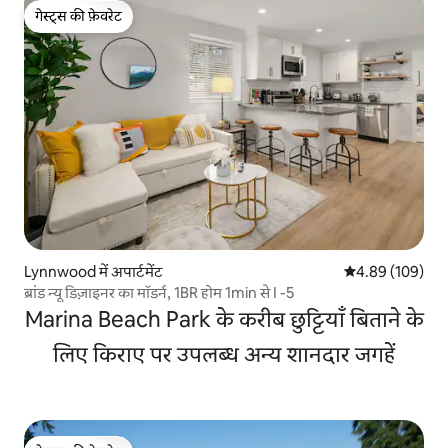
गेस्ट्स की फ़ेवरेट
गेस्ट्स की फ़ेवरेट
Lynnwood में अपार्टमेंट
औसत रेटिंग 5 में स
4.89 (109)
ब्रांड न्यू डिज़ाइनर का मॉडर्न, 1BR होम 1min से I -5
Marina Beach Park के करीब छुट्टियाँ बिताने के
लिए किराए पर उपलब्ध अन्य शानदार जगहें