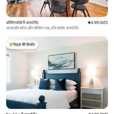
वॉलिंगफोर्ड में अपार्टमेंट
औसत रेटिंग 5 में स
4.99 (401)
आउटडोर सॉना और सोकिंग टब, टॉप फ़्लोर अपार्टमेंट
गेस्ट्स की फ़ेवरेट
गेस्ट्स का टॉप फ़ेवरेट