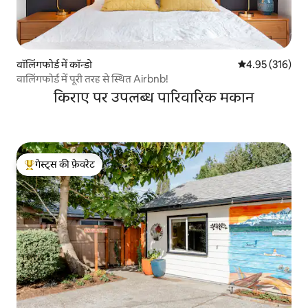
वॉलिंगफोर्ड में कॉन्डो
औसत रेटिंग 5 में स
4.95 (316)
वालिंगफोर्ड में पूरी तरह से स्थित Airbnb!
किराए पर उपलब्ध पारिवारिक मकान
गेस्ट्स की फ़ेवरेट
गेस्ट्स का टॉप फ़ेवरेट