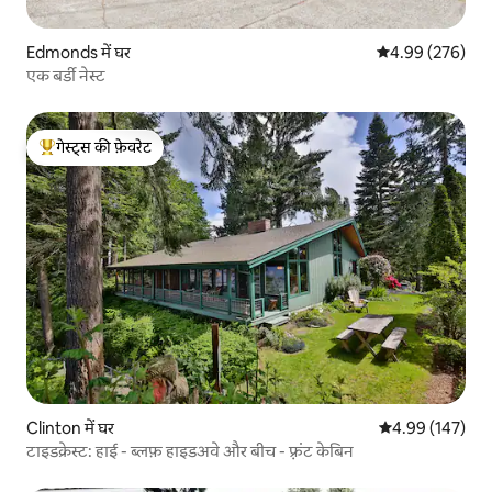
Edmonds में घर
औसत रेटिंग 5 में स
4.99 (276)
एक बर्डी नेस्ट
गेस्ट्स की फ़ेवरेट
गेस्ट्स का टॉप फ़ेवरेट
Clinton में घर
औसत रेटिंग 5 में स
4.99 (147)
टाइडक्रेस्ट: हाई - ब्लफ़ हाइडअवे और बीच - फ़्रंट केबिन