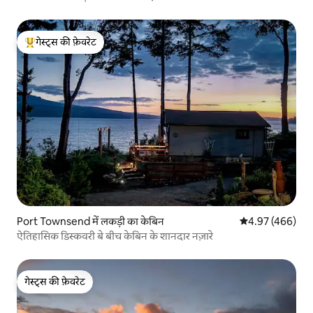
गेस्ट्स की फ़ेवरेट
गेस्ट्स का टॉप फ़ेवरेट
Port Townsend में लकड़ी का केबिन
औसत रेटिंग 5 में स
4.97 (466)
ऐतिहासिक डिस्कवरी बे बीच केबिन के शानदार नज़ारे
गेस्ट्स की फ़ेवरेट
गेस्ट्स की फ़ेवरेट