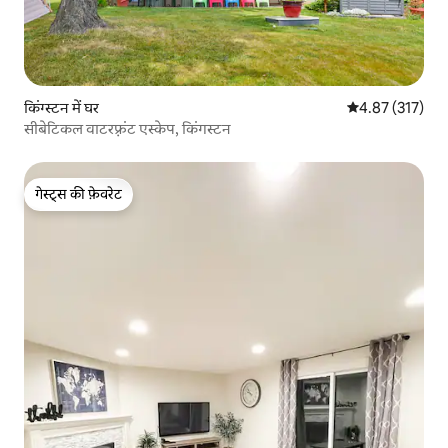
किंग्स्टन में घर
औसत रेटिंग 5 में स
4.87 (317)
सीबेटिकल वाटरफ़्रंट एस्केप, किंगस्टन
गेस्ट्स की फ़ेवरेट
गेस्ट्स की फ़ेवरेट