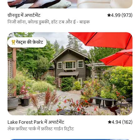
ग्रीनवुड में अपार्टमेंट
औसत रेटिंग 5 में स
4.99 (973)
निजी सॉना, कोल्ड डुबकी, हॉट टब और ई - बाइक
गेस्ट्स की फ़ेवरेट
गेस्ट्स का टॉप फ़ेवरेट
Lake Forest Park में अपार्टमेंट
औसत रेटिंग 5 में स
4.94 (162)
लेक फ़ॉरेस्ट पार्क में फ़ॉरेस्ट गार्डन रिट्रीट