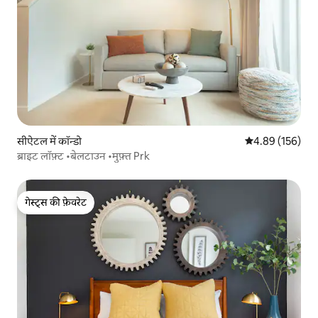
सीऐटल में कॉन्डो
औसत रेटिंग 5 में स
4.89 (156)
ब्राइट लॉफ़्ट •बेलटाउन •मुफ़्त Prk
गेस्ट्स की फ़ेवरेट
गेस्ट्स की फ़ेवरेट