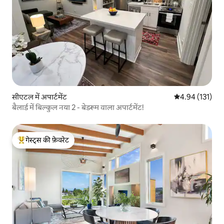
सीएटल में अपार्टमेंट
औसत रेटिंग 5 में स
4.94 (131)
बैलार्ड में बिल्कुल नया 2 - बेडरूम वाला अपार्टमेंट!
गेस्ट्स की फ़ेवरेट
गेस्ट्स का टॉप फ़ेवरेट