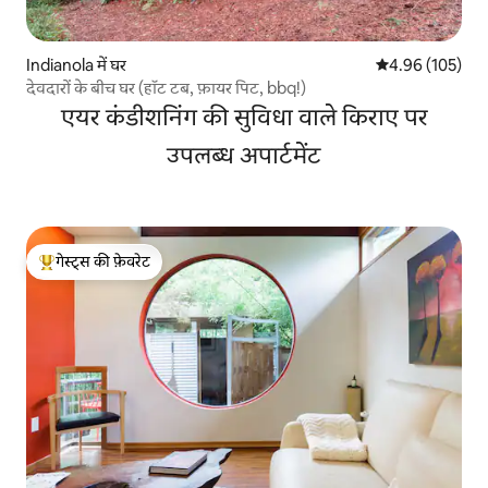
Indianola में घर
औसत रेटिंग 5 में स
4.96 (105)
देवदारों के बीच घर (हॉट टब, फ़ायर पिट, bbq!)
एयर कंडीशनिंग की सुविधा वाले किराए पर
उपलब्ध अपार्टमेंट
गेस्ट्स की फ़ेवरेट
गेस्ट्स का टॉप फ़ेवरेट