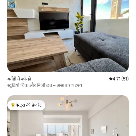
बर्गंडी में कॉन्डो
औसत रेटिंग 5 में
4.71 (51)
स्टूडियो चिक और निजी छत – असाधारण दृश्य
गेस्ट्स की फ़ेवरेट
गेस्ट्स का टॉप फ़ेवरेट