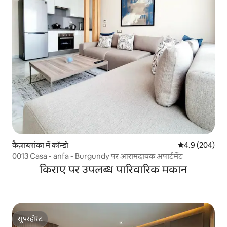
कैज़ाब्लांका में कॉन्डो
औसत रेटिंग 5 में 
4.9 (204)
0013 Casa - anfa - Burgundy पर आरामदायक अपार्टमेंट
किराए पर उपलब्ध पारिवारिक मकान
सुपरहोस्ट
सुपरहोस्ट