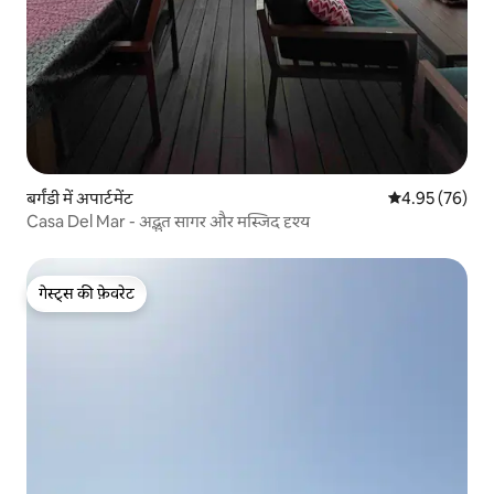
बर्गंडी में अपार्टमेंट
औसत रेटिंग 5 में 
4.95 (76)
Casa Del Mar - अद्भुत सागर और मस्जिद दृश्य
गेस्ट्स की फ़ेवरेट
गेस्ट्स की फ़ेवरेट