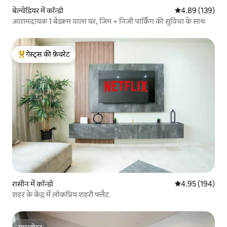
बेल्वेडियर में कॉन्डो
औसत रेटिंग 5 में स
4.89 (139)
आरामदायक 1 बेडरूम वाला घर, जिम + निजी पार्किंग की सुविधा के साथ
गेस्ट्स की फ़ेवरेट
गेस्ट्स का टॉप फ़ेवरेट
रासीन में कॉन्डो
औसत रेटिंग 5 में स
4.95 (194)
शहर के केंद्र में लोकप्रिय शहरी फ्लैट