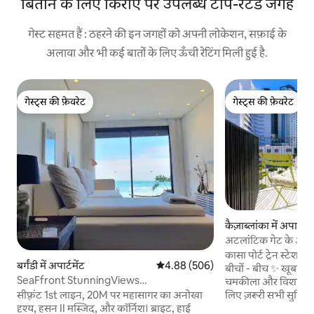
बिताने के लिए किराए पर उपलब्ध टॉप-रेटेड जगहें
गेस्ट सहमत हैं : ठहरने की इन जगहों को अपनी लोकेशन, सफ़ाई के
अलावा और भी कई बातों के लिए ऊँची रेटिंग मिली हुई है.
गेस्ट्स की फ़ेवरेट
गेस्ट्स की फ़ेवरेट
गेस्ट्स की फ़ेवरेट
गेस्ट्स की फ़ेवरेट
कैज़ाब्लांका में अपार्टमें
अटलांटिक गेट के अलाव
कासा पोर्ट ट्रेन स्टेशन
बर्गंडी में अपार्टमेंट
औसत रेटिंग 5 में से 4.88, 506 समीक्षाएँ
4.88 (506)
बीचों - बीच ✨ खूबसूरत
SeaFfront StunningViews
चमकीला और विशाल अपा
CosyLuxuryCentral अपार्टमेंट
लिए ज़रूरी सभी सुविधाए
सीफ़्रंट 1st लाइन, 20M पर महासागर का अनोखा
आराम से रह सकते हैं। इस
दृश्य, हसन II मस्जिद, और कॉर्निश। ब्राइट, हाई