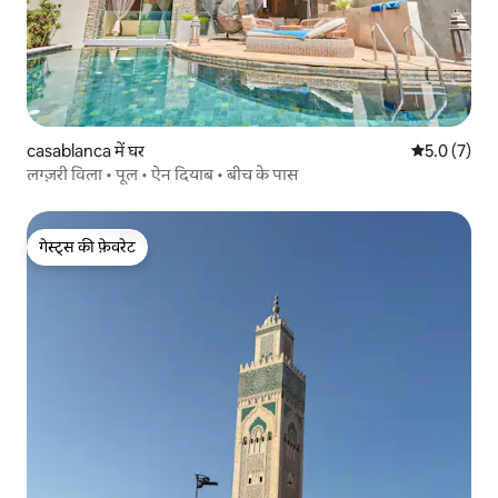
casablanca में घर
औसत रेटिंग 5 म
5.0 (7)
लग्ज़री विला • पूल • ऐन दियाब • बीच के पास
गेस्ट्स की फ़ेवरेट
गेस्ट्स की फ़ेवरेट