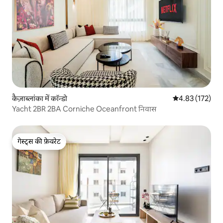
कैज़ाब्लांका में कॉन्डो
औसत रेटिंग 5 में स
4.83 (172)
Yacht 2BR 2BA Corniche Oceanfront निवास
गेस्ट्स की फ़ेवरेट
गेस्ट्स की फ़ेवरेट