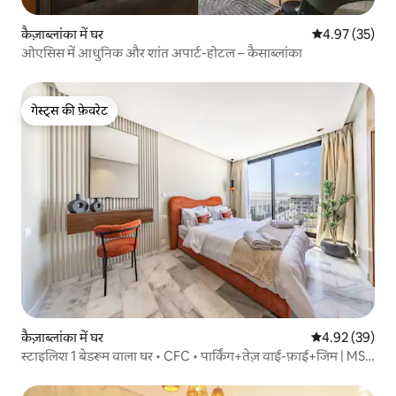
कैज़ाब्लांका में घर
औसत रेटिंग 5 में 
4.97 (35)
ओएसिस में आधुनिक और शांत अपार्ट-होटल – कैसाब्लांका
गेस्ट्स की फ़ेवरेट
गेस्ट्स की फ़ेवरेट
कैज़ाब्लांका में घर
औसत रेटिंग 5 में 
4.92 (39)
स्टाइलिश 1 बेडरूम वाला घर • CFC • पार्किंग+तेज़ वाई-फ़ाई+जिम | MS
STAYS