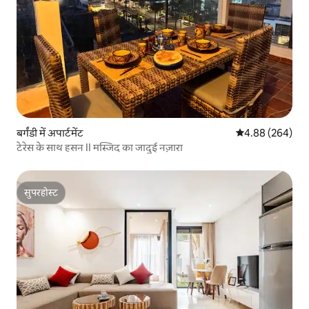
बर्गंडी में अपार्टमेंट
औसत रेटिंग 5 में स
4.88 (264)
टेरेस के साथ हसन II मस्जिद का जादुई नज़ारा
सुपरहोस्ट
सुपरहोस्ट