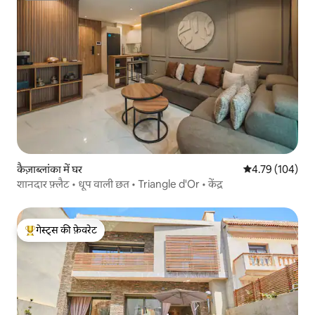
कैज़ाब्लांका में घर
औसत रेटिंग 5 में स
4.79 (104)
शानदार फ़्लैट • धूप वाली छत • Triangle d'Or • केंद्र
गेस्ट्स की फ़ेवरेट
गेस्ट्स का टॉप फ़ेवरेट