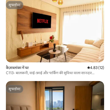
सुपरहोस्ट
सुपरहोस्ट
कैज़ाब्लांका में घर
औसत रेटिंग 5 में 
4.83 (12)
C113- बालकनी, वाई-फ़ाई और पार्किंग की सुविधा वाला शानदार
अपार्टमेंट
सुपरहोस्ट
सुपरहोस्ट