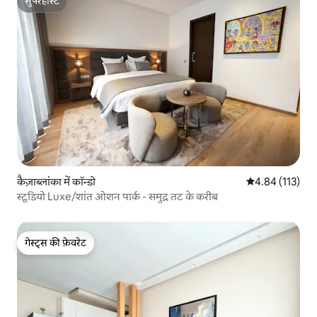
सुपरहोस्ट
सुपरहोस्ट
कैज़ाब्लांका में कॉन्डो
औसत रेटिंग 5 में स
4.84 (113)
स्टूडियो Luxe/शांत ओशन पार्क - समुद्र तट के करीब
गेस्ट्स की फ़ेवरेट
गेस्ट्स की फ़ेवरेट