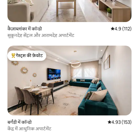
कैज़ाब्लांका में कॉन्डो
औसत रेटिंग 5 में
4.9 (112)
सुकूनदेह सेंट्रल और आरामदेह अपार्टमेंट
गेस्ट्स की फ़ेवरेट
गेस्ट्स का टॉप फ़ेवरेट
बर्गंडी में कॉन्डो
औसत रेटिंग 5 में स
4.93 (153)
केंद्र में आधुनिक अपार्टमेंट