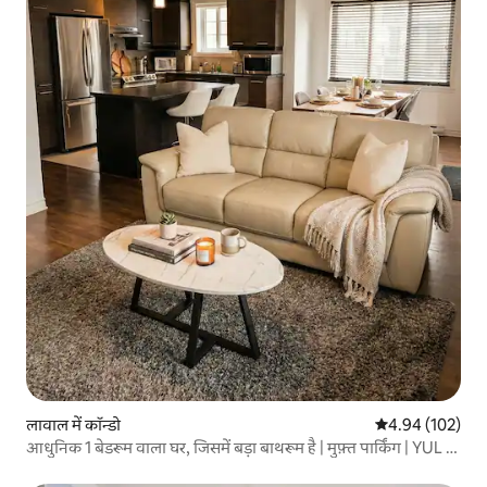
लावाल में कॉन्डो
औसत रेटिंग 5 में स
4.94 (102)
आधुनिक 1 बेडरूम वाला घर, जिसमें बड़ा बाथरूम है | मुफ़्त पार्किंग | YUL के
पास