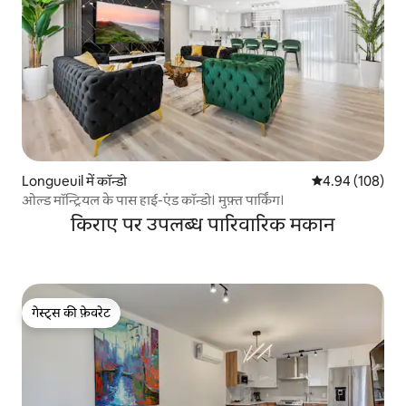
Longueuil में कॉन्डो
औसत रेटिंग 5 में स
4.94 (108)
ओल्ड मॉन्ट्रियल के पास हाई-एंड कॉन्डो। मुफ़्त पार्किंग।
किराए पर उपलब्ध पारिवारिक मकान
गेस्ट्स की फ़ेवरेट
गेस्ट्स की फ़ेवरेट