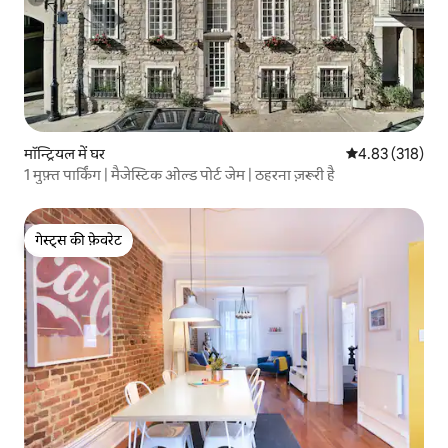
मॉन्ट्रियल में घर
औसत रेटिंग 5 में स
4.83 (318)
1 मुफ़्त पार्किंग | मैजेस्टिक ओल्ड पोर्ट जेम | ठहरना ज़रूरी है
गेस्ट्स की फ़ेवरेट
गेस्ट्स की फ़ेवरेट