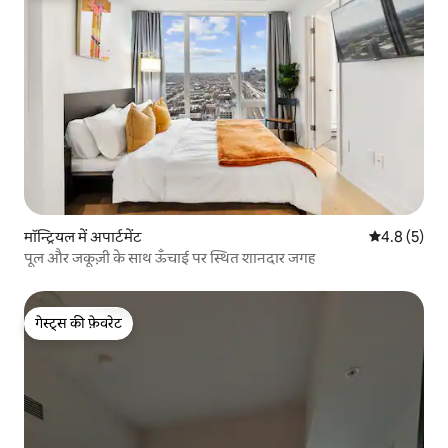
मॉन्ट्रियल में अपार्टमेंट
औसत रेटिंग 5 म
4.8 (5)
पूल और जकूज़ी के साथ ऊँचाई पर स्थित शानदार जगह
गेस्ट्स की फ़ेवरेट
गेस्ट्स की फ़ेवरेट