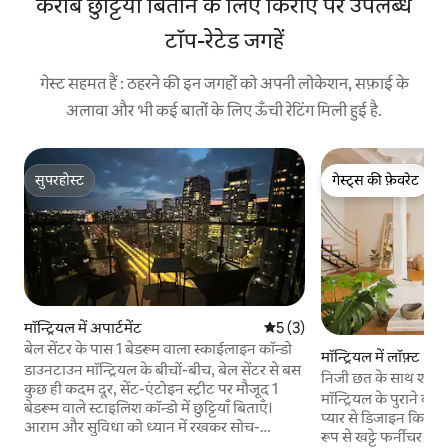
करीब छुट्टियाँ बिताने के लिए किराए पर उपलब्ध
टॉप-रेटेड जगहें
गेस्ट सहमत हैं : ठहरने की इन जगहों को अपनी लोकेशन, सफ़ाई के
अलावा और भी कई बातों के लिए ऊँची रेटिंग मिली हुई है.
सुपरहोस्ट
गेस्ट्स की फ़ेवरेट
सुपरहोस्ट
गेस्ट्स की फ़ेवरेट
मॉन्ट्रियल में अपार्टमेंट
औसत रेटिंग 5 में से 5, 3 समीक्षाएँ
5 (3)
बेल सेंटर के पास 1 बेडरूम वाला स्काईलाइन कॉन्डो
मॉन्ट्रियल में लॉफ़्ट
डाउनटाउन मॉन्ट्रियल के बीचों-बीच, बेल सेंटर से बस
निजी छत के साथ शानदा
कुछ ही कदम दूर, सेंट-एंटोइन स्ट्रीट पर मौजूद 1
घर।
मॉन्ट्रियल के पुराने बं
बेडरूम वाले स्टाइलिश कॉन्डो में छुट्टियाँ बिताएँ।
प्यार से डिजाइन किया ग
आराम और सुविधा को ध्यान में रखकर सोच-
रूप से खट्टे फर्नीचर के ट
समझकर डिज़ाइन की गई इस जगह में आधुनिक