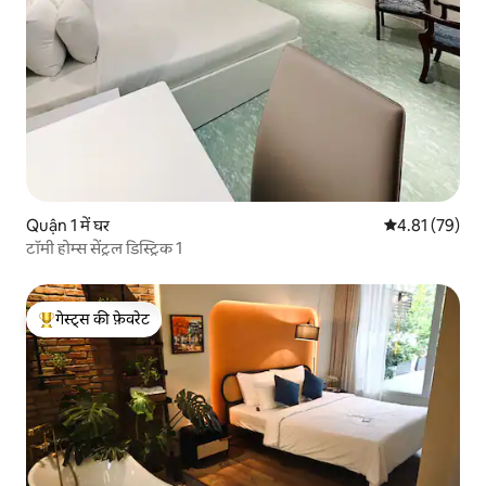
Quận 1 में घर
औसत रेटिंग 5 में 
4.81 (79)
टॉमी होम्स सेंट्रल डिस्ट्रिक 1
गेस्ट्स की फ़ेवरेट
गेस्ट्स का टॉप फ़ेवरेट