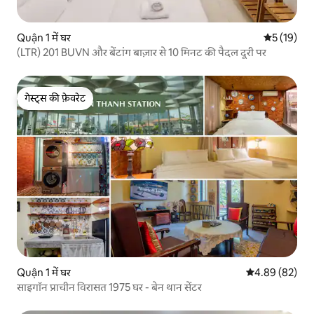
Quận 1 में घर
औसत रेटिंग 5 
5 (19)
(LTR) 201 BUVN और बेंटांग बाज़ार से 10 मिनट की पैदल दूरी पर
गेस्ट्स की फ़ेवरेट
गेस्ट्स की फ़ेवरेट
Quận 1 में घर
औसत रेटिंग 5 में 
4.89 (82)
साइगॉन प्राचीन विरासत 1975 घर - बेन थान सेंटर