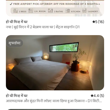
हो ची मिन्ह में घर
औसत रेटिंग 5 
5 (16)
नया | बुई विएन में 2 बेडरूम वाला घर | सेंट्रल साइगॉन D1
सुपरहोस्ट
सुपरहोस्ट
हो ची मिन्ह में घर
औसत रेटिंग 5 म
4.4 (5)
आरामदायक और सुंदर मिनी लॉफ़्ट वाला छिपा हुआ ठिकाना • D1 सिटी
सेंटर