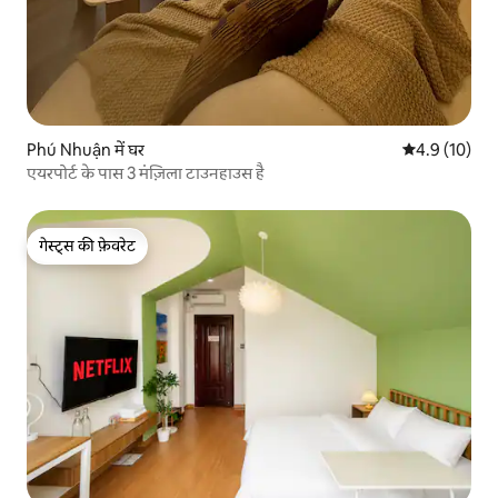
Phú Nhuận में घर
औसत रेटिंग 5 मे
4.9 (10)
एयरपोर्ट के पास 3 मंज़िला टाउनहाउस है
गेस्ट्स की फ़ेवरेट
गेस्ट्स की फ़ेवरेट