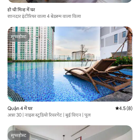
हो ची मिन्ह में घर
शानदार इंटीरियर वाला 4 बेडरूम वाला विला
सुपरहोस्ट
सुपरहोस्ट
Quận 4 में घर
औसत रेटिंग 5 म
4.5 (8)
अन्ना 30 | नाइस स्टूडियो रिवरगेट | बुई विएन | पूल
सुपरहोस्ट
सुपरहोस्ट