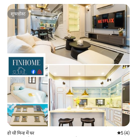
सुपरहोस्ट
सुपरहोस्ट
हो ची मिन्ह में घर
औसत रेटिंग 5
5 (4)