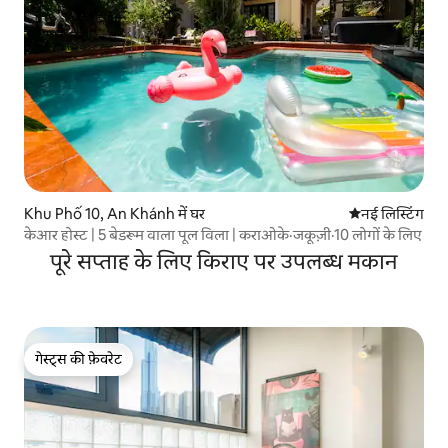
Khu Phố 10, An Khánh में घर
ठहरने की नई जग
नई लिस्टिंग
केआर होस्ट | 5 बेडरूम वाला पूल विला | कराओके·जकूज़ी·10 लोगों के लिए
पूरे सप्ताह के लिए किराए पर उपलब्ध मकान
गेस्ट्स की फ़ेवरेट
गेस्ट्स की फ़ेवरेट