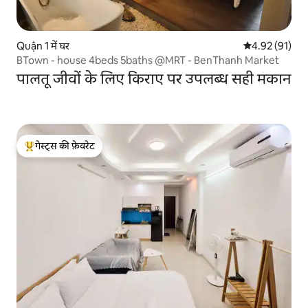
Quận 1 में घर
औसत रेटिंग 5 में 
4.92 (91)
BTown - house 4beds 5baths @MRT - BenThanh Market
पालतू जीवों के लिए किराए पर उपलब्ध सही मकान
गेस्ट्स की फ़ेवरेट
गेस्ट्स का टॉप फ़ेवरेट