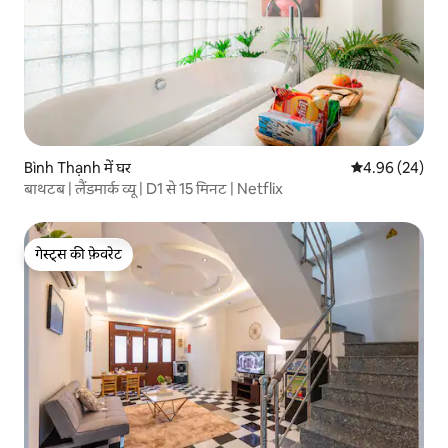
Bình Thạnh में घर
औसत रेटिंग 5 में 
4.96 (24)
बाथटब | लैंडमार्क व्यू | D1 से 15 मिनट | Netflix
गेस्ट्स की फ़ेवरेट
गेस्ट्स की फ़ेवरेट