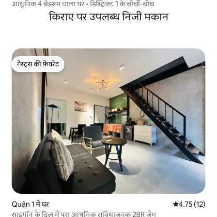
आधुनिक 4 बेडरूम वाला घर • डिस्ट्रिक्ट 1 के बीचों-बीच
किराए पर उपलब्ध निजी मकान
गेस्ट्स की फ़ेवरेट
गेस्ट्स की फ़ेवरेट
Quận 1 में घर
औसत रेटिंग 5 में
4.75 (12)
साइगॉन के दिल में पूरा आधुनिक सुविधाजनक 2BR जेम