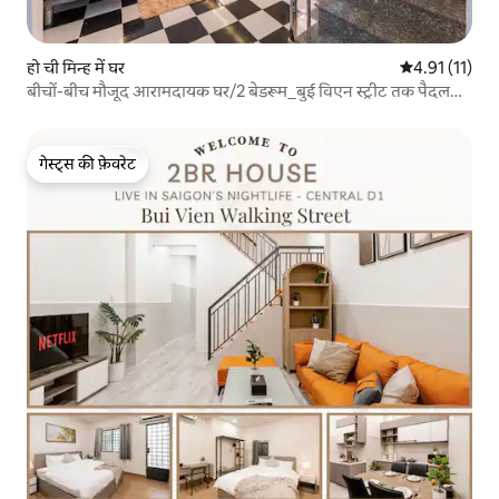
हो ची मिन्ह में घर
औसत रेटिंग 5 में
4.91 (11)
बीचों-बीच मौजूद आरामदायक घर/2 बेडरूम_बुई विएन स्ट्रीट तक पैदल
दूरी
गेस्ट्स की फ़ेवरेट
गेस्ट्स की फ़ेवरेट