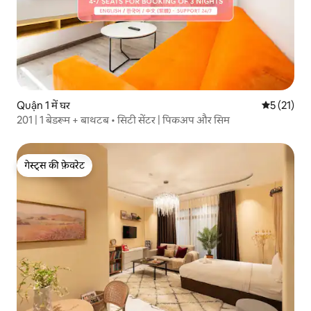
Quận 1 में घर
औसत रेटिंग 5 
5 (21)
201 | 1 बेडरूम + बाथटब • सिटी सेंटर | पिकअप और सिम
गेस्ट्स की फ़ेवरेट
गेस्ट्स की फ़ेवरेट