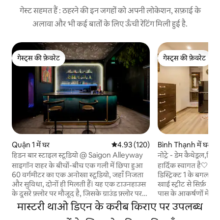
गेस्ट सहमत हैं : ठहरने की इन जगहों को अपनी लोकेशन, सफ़ाई के
अलावा और भी कई बातों के लिए ऊँची रेटिंग मिली हुई है.
गेस्ट्स की फ़ेवरेट
गेस्ट्स की फ़ेवरेट
गेस्ट्स की फ़ेवरेट
गेस्ट्स की फ़ेवरेट
Quận 1 में घर
औसत रेटिंग 5 में से 4.93, 120 समीक्षाएँ
4.93 (120)
Bình Thạnh में घर
हिडन बार स्टाइल स्टूडियो @ Saigon Alleyway
नोट्रे - डेम कैथेड्रल,च
मकान
साइगॉन शहर के बीचों-बीच एक गली में छिपा हुआ
हार्दिक स्वागत है🤍। मो
60 वर्गमीटर का एक अनोखा स्टूडियो, जहाँ निजता
डिस्ट्रिक्ट 1 के बगल में
और सुविधा, दोनों ही मिलती हैं। यह एक टाउनहाउस
खाई स्ट्रीट से सिर्फ़ 2
के दूसरे फ़्लोर पर मौजूद है, जिसके ग्राउंड फ़्लोर पर
पास के आकर्षणों में साइ
आरामदायक बीनदेयर कैफ़े है। यह उन मेहमानों के
स्टेशन (900 मीटर), नोट्
मास्टरी थाओ डिएन के करीब किराए पर उपलब्ध
लिए बिल्कुल सही है, जिन्हें स्टाइलिश रहन-सहन
लेक (1.5 किमी), इंडिपें