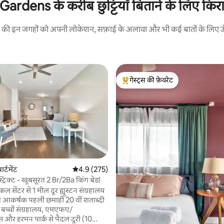
ens के करीब छुट्टियाँ बिताने के लिए किराए 
रने की इन जगहों को अपनी लोकेशन, सफ़ाई के अलावा और भी कई बातों के लिए ऊँची
गेस्ट्स की फ़ेवरेट
गेस्ट्स का टॉप फ़ेवरेट
 समीक्षाएँ
ार्टमेंट
औसत रेटिंग 5 में से 4.9, 275 समीक्षाएँ
4.9 (275)
स्ट्रिक्ट - खूबसूरत 2 Br/2Ba किंग बेड!
कल सेंटर से 1 मील दूर ह्यूस्टन संग्रहालय
थित आकर्षक पहली छमाही 20 वीं शताब्दी
। बच्चों संग्रहालय, एमएफए/
र हरमन पार्क से पैदल दूरी (10