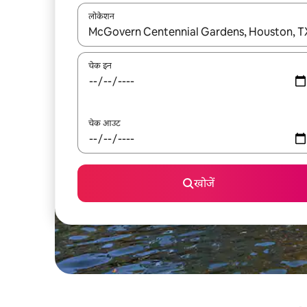
लोकेशन
नतीजों के उपलब्ध होने पर, अप और डाउन 'ऐरो की' का इस्तेमाल 
चेक इन
चेक आउट
खोजें