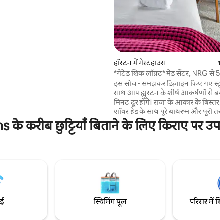
की लेग हट से कोने के आसपास।
te Maid Stadium /Toyota
ुँचने के लिए केंद्रीय रूप से स्थानीय।
 बेडरूम (2 किंग बेड) वाले पहली मंज़िल
ट का जीर्णोद्धार किया गया है। 2 बाथरूम।
र ड्रायर में, बैक आँगन, मुफ़्त गेटेड
वीनीकरण की आवश्यकता में ड्राइववे,
हॉस्टन में गेस्टहाउस
ी प्रतीक्षा कर रहा है।
*गेटेड शिक लॉफ़्ट* मेड सेंटर, NRG से 
दूरी पर
इस सोच - समझकर डिज़ाइन किए गए स्टू
साथ आप ह्यूस्टन के शीर्ष आकर्षणों से 
मिनट दूर होंगे। राजा के आकार के बिस्तर
शॉवर हेड के साथ पूरे बाथरूम और पूरी त
सुसज्जित रसोई का आनंद लें। टीवी या स्ट्
रीब छुट्टियाँ बिताने के लिए किराए पर उपलब
देखते समय आरामदायक स्लीपिंग सोफ़े
करें और फ़्लोटिंग बार में भोजन का आनंद लें
पास: हेब (0.5 मील) हरमन पार्क (1.5 मील
म्यूज़ियम डिस्ट्रिक्ट (2 मील) ह्यूस्टन चिड
मील) टेक्सस मेडिकल सेंटर (2 मील) मॉन्ट
मील) NRG और एस्ट्रोडोम स्टेडियम (3 
डाउनटाउन (3 मील)
ाई
स्विमिंग पूल
परिसर में ब