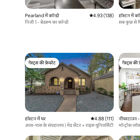
Pearland में कॉन्डो
औसत रेटिंग 5 में से 4.93, 138
4.93 (138)
हॉस्टन में कॉ
निजी 1 - बेडरूम का कॉन्डो
सब कुछ से म
गेस्ट्स की फ़ेवरेट
गेस्ट्स की 
गेस्ट्स की फ़ेवरेट
गेस्ट्स की 
हॉस्टन में घर
औसत रेटिंग 5 में से 4.88, 111
4.88 (111)
नीयरटाउन - 
आस-पास के संग्रहालय | मेड सेंटर + राइस यूनिवर्सिटी
मॉन्ट्रोस लॉ
की दूरी पर!