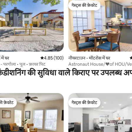
गेस्ट्स की फ़ेवरेट
गेस्ट्स की फ़ेवरेट
 समीक्षाएँ
ड में घर
औसत रेटिंग 5 में से 4.85, 100 समीक्षाएँ
4.85 (100)
नीयरटाउन - मोंटरोस में घर
औ
स्टे - परगोला • पूल • फ़ायर पिट
Astronaut House/❤of HOU/Ve
Walkable /FiberWiFi
ंडीशनिंग की सुविधा वाले किराए पर उपलब्ध अपार
की फ़ेवरेट
गेस्ट्स की फ़ेवरेट
टॉप फ़ेवरेट
गेस्ट्स की फ़ेवरेट