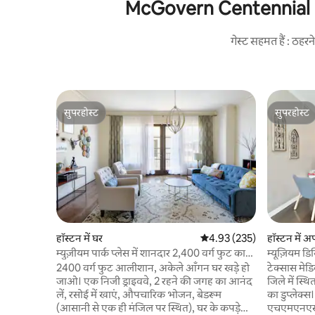
McGovern Centennial Gard
गेस्ट सहमत हैं : ठह
सुपरहोस्ट
सुपरहोस्ट
सुपरहोस्ट
सुपरहोस्ट
हॉस्टन में घर
औसत रेटिंग 5 में से 4.93, 235
4.93 (235)
हॉस्टन में अप
म्युज़ीयम पार्क प्लेस में शानदार 2,400 वर्ग फुट का
म्यूज़ियम डि
घर
2400 वर्ग फुट आलीशान, अकेले आँगन घर खड़े हो
टेक्सास मेडि
जाओ। एक निजी ड्राइववे, 2 रहने की जगह का आनंद
जिले में स्
लें, रसोई में खाएं, औपचारिक भोजन, बेडरूम
का डुप्लेक्स
(आसानी से एक ही मंजिल पर स्थित), घर के कपड़े
एचएमएनएस औ