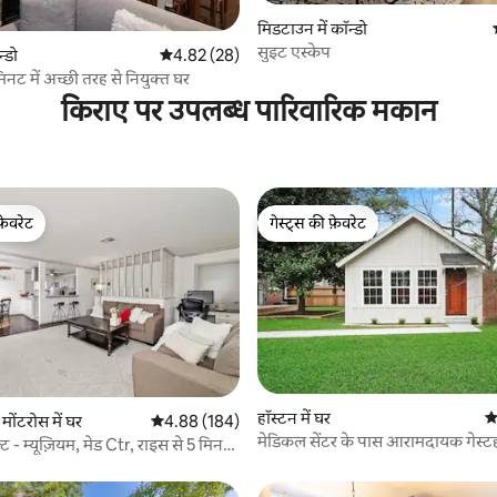
मिडटाउन में कॉन्डो
सुइट एस्केप
 समीक्षाएँ
न्डो
औसत रेटिंग 5 में से 4.82, 28 समीक्षाएँ
4.82 (28)
िनट में अच्छी तरह से नियुक्त घर
किराए पर उपलब्ध पारिवारिक मकान
फ़ेवरेट
गेस्ट्स की फ़ेवरेट
फ़ेवरेट
गेस्ट्स की फ़ेवरेट
हॉस्टन में घर
औ
 समीक्षाएँ
मोंटरोस में घर
औसत रेटिंग 5 में से 4.88, 184 समीक्षाएँ
4.88 (184)
मेडिकल सेंटर के पास आरामदायक गेस्
फ़्ट - म्यूज़ियम, मेड Ctr, राइस से 5 मिनट