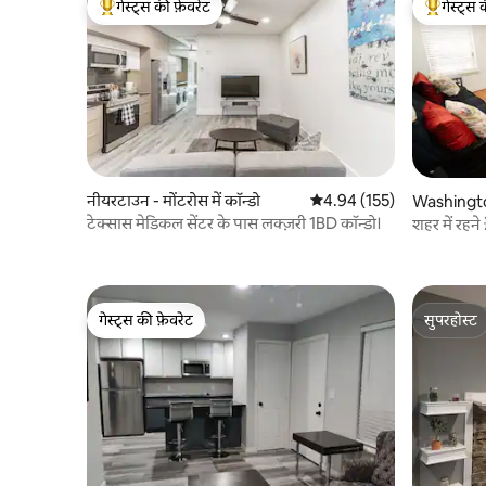
गेस्ट्स की फ़ेवरेट
गेस्ट्स 
गेस्ट्स का टॉप फ़ेवरेट
गेस्ट्स का 
नीयरटाउन - मोंटरोस में कॉन्डो
औसत रेटिंग 5 में से 4.94, 155
4.94 (155)
Washingto
n / Memoria
टेक्सास मेडिकल सेंटर के पास लक्ज़री 1BD कॉन्डो।
शहर में रहन
कार्रवाई का के
गेस्ट्स की फ़ेवरेट
सुपरहोस्ट
गेस्ट्स की फ़ेवरेट
सुपरहोस्ट