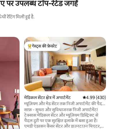
पर उपलब्ध टॉप-रेटेड जगहें
 रेटिंग मिली हुई है.
हॉस्टन में ल
गेस्ट्स की फ़ेवरेट
गेस्ट्स की
The Littl
गेस्ट्स का टॉप फ़ेवरेट
गेस्ट्स की
3rdWard
RODEOTHIS 
सुविधाजनक
कई सुविधाए
आस - पड़ोस
और सुकून क
जोड़ों, एकल
(बच्चों के साथ) 
Medical 
मेडिकल सेंटर क्षेत्र में अपार्टमेंट
औसत रेटिंग 5 में से 4.99, 43
4.99 (430)
District,
म्यूज़ियम और मेड सेंटर तक निजी अपार्टमेंट की पैदल
Ave से 5 मि
दूरी
साफ़ - सुथरा और सुविधाजनक निजी अपार्टमेंट!
डाउनटाउन स
टेक्सास मेडिकल सेंटर और म्यूज़ियम डिस्ट्रिक्ट से
मेज़बान बनने
पैदल दूरी पर एक सुरक्षित इलाके में बसा हुआ है।
एमडी एंडरसन कैंसर सेंटर और डाउनटाउन थिएटर,