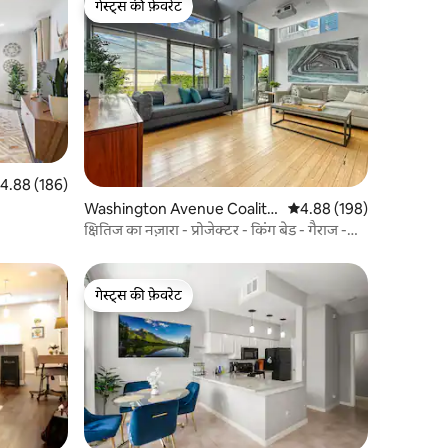
गेस्ट्स की फ़ेवरेट
गेस्ट्स की फ़ेवरेट
त रेटिंग 5 में से 4.88, 186 समीक्षाएँ
4.88 (186)
Washington Avenue Coalitio
औसत रेटिंग 5 में से 4.88, 19
4.88 (198)
n / Memorial Park में कॉन्डो
क्षितिज का नज़ारा - प्रोजेक्टर - किंग बेड - गैराज -
मज़ेदार
गेस्ट्स की फ़ेवरेट
गेस्ट्स की फ़ेवरेट