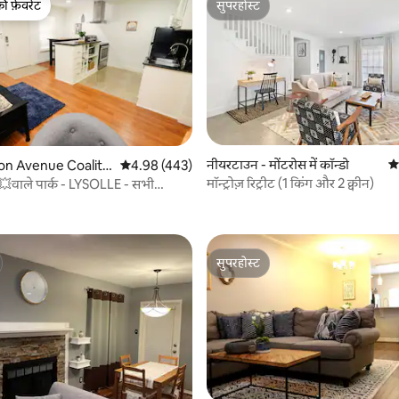
की फ़ेवरेट
सुपरहोस्ट
टॉप फ़ेवरेट
सुपरहोस्ट
 समीक्षाएँ
नीयरटाउन - मोंटरोस में कॉन्डो
औस
n Avenue Coalitio
औसत रेटिंग 5 में से 4.98, 443 समीक्षाएँ
4.98 (443)
l Park में कॉन्डो
मॉन्ट्रोज़ रिट्रीट (1 किंग और 2 क्वीन)
े 💥वाले पार्क - LYSOLLE - सभी
ंद्र
सुपरहोस्ट
सुपरहोस्ट