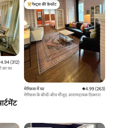
गेस्ट्स की फ़ेवरेट
गेस्ट्स का टॉप फ़ेवरेट
सत रेटिंग 5 में से 4.94, 312 समीक्षाएँ
4.94 (312)
ी का घर
मेम्फ़िस में घर
औसत रेटिंग 5 में से 4.99, 26
4.99 (263)
मेम्फ़िस के बीचों-बीच मौजूद आरामदायक ठिकाना
्टमेंट