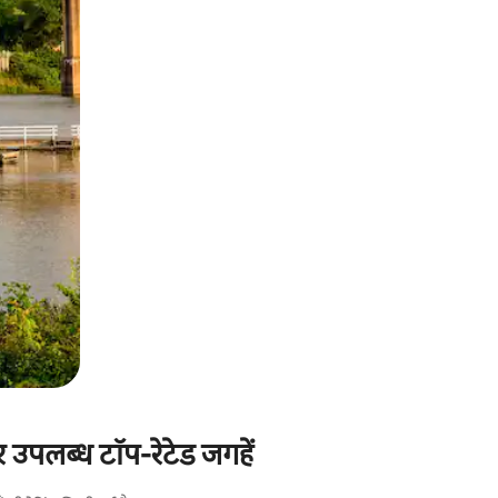
र उपलब्ध टॉप-रेटेड जगहें