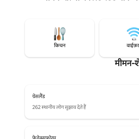
और डार्ट्स जैसे खेलों का आनंद लें। शांत झील विस्टा
नज़ारों वा
में जाते समय अपने पसंदीदा पेय की चुस्कियाँ लें।
लें। आधुनिक
ज़्यादा - से - ज़्यादा 10 मेहमान सो सकते हैं, जहाँ 6
तरह से सुस
कारों के लिए पार्किंग की सुविधा उपलब्ध है, परिवार के
वॉटरफ़्रंट 
साथ घूमने - फिरने के लिए परफ़ेक्ट लम्हें पानी के
सकते हैं और 
किनारे
किचन
वाईफ़
मीमन-शे
ग्रेसलैंड
262 स्थानीय लोग सुझाव देते हैं
फेडेक्सफोरम