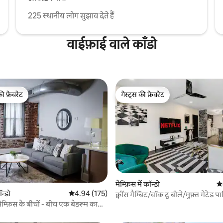
225 स्थानीय लोग सुझाव देते हैं
वाईफ़ाई वाले काँडो
की फ़ेवरेट
गेस्ट्स की फ़ेवरेट
टॉप फ़ेवरेट
गेस्ट्स की फ़ेवरेट
मेम्फ़िस में कॉन्डो
औस
ॉन्डो
औसत रेटिंग 5 में से 4.94, 175 समीक्षाएँ
4.94 (175)
क्वींस गैम्बिट/वॉक टू बीले/मुफ़्त गेटेड पार
 समीक्षाएँ
म्फ़िस के बीचों - बीच एक बेडरूम का