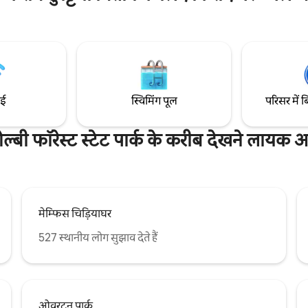
ले आरामदायक केबिन के अनुभव का मज़ा
यार्ड ~फाइबर इंटरनेट ~रोकू टीवी का ~प
 सुविधाओं में तेज़ वाई-फ़ाई, एक अच्छी
भरा हुआ किचन ~गेम रूम ~Patio w/ G
ज्जित छोटा रसोईघर और एक सुंदर
सेंट/डाउनटाउन/नागरिक अधिकार संग्र
माहौल शामिल हैं, जहाँ आप तनाव दूर कर
मील) ~UofM (1.5 मील) ~ग्रेसलैंड (10
प्रकृति के साथ नए सिरे से जुड़ सकते हैं।
~लिबर्टी बाउल (2.4 मील) ~एयरपोर्ट (
ाई
स्विमिंग पूल
परिसर में ब
ल्बी फॉरेस्ट स्टेट पार्क के करीब देखने लायक अन
मेम्फिस चिड़ियाघर
527 स्थानीय लोग सुझाव देते हैं
ओवरटन पार्क