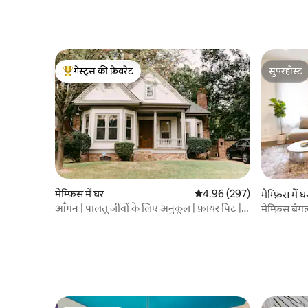
गेस्ट्स की फ़ेवरेट
सुपरहोस्ट
गेस्ट्स का टॉप फ़ेवरेट
सुपरहोस्ट
मेम्फ़िस में घर
औसत रेटिंग 5 में से 4.96, 297
4.96 (297)
मेम्फ़िस में घ
आँगन | पालतू जीवों के लिए अनुकूल | फ़ायर पिट |
मेम्फ़िस बंग
किचन | BBQ