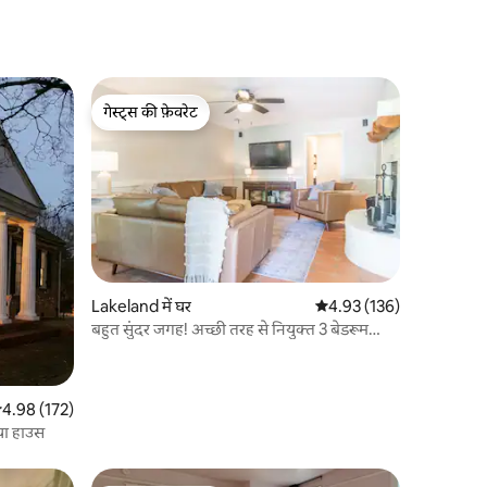
गेस्ट्स की फ़ेवरेट
गेस्ट्स की फ़ेवरेट
Lakeland में घर
औसत रेटिंग 5 में से 4.93, 13
4.93 (136)
बहुत सुंदर जगह! अच्छी तरह से नियुक्त 3 बेडरूम
वाला घर।
सत रेटिंग 5 में से 4.98, 172 समीक्षाएँ
4.98 (172)
िया हाउस