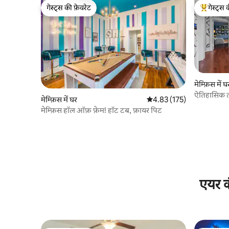
गेस्ट्स की फ़ेवरेट
गेस्ट्स 
गेस्ट्स की फ़ेवरेट
गेस्ट्स का 
मेम्फ़िस में घ
ऐतिहासिक लक
मेम्फ़िस में घर
औसत रेटिंग 5 में से 4.83, 175
4.83 (175)
10
मेम्फ़िस हॉल ऑफ़ फ़ेम! हॉट टब, फ़ायर पिट
एयर क