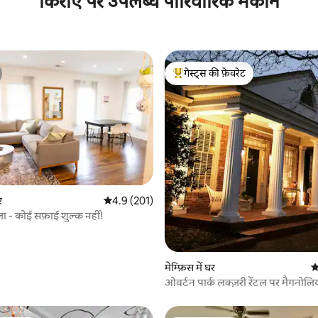
किराए पर उपलब्ध पारिवारिक मकान
गेस्ट्स की फ़ेवरेट
गेस्ट्स का टॉप फ़ेवरेट
 समीक्षाएँ
र
औसत रेटिंग 5 में से 4.9, 201 समीक्षाएँ
4.9 (201)
ला - कोई सफ़ाई शुल्क नहीं!
मेम्फ़िस में घर
औ
ओवर्टन पार्क लक्ज़री रेंटल पर मैगनोल