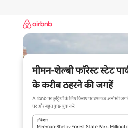
इसे
छोड़कर
सीधा
कॉन्टेंट
पर
जाएँ
मीमन-शेल्बी फॉरेस्ट स्टेट पार
के करीब ठहरने की जगहें
Airbnb पर छुट्टियों के लिए किराए पर उपलब्ध अनोखी जगहे
घर और बहुत कुछ बुक करें
लोकेशन
नतीजों के उपलब्ध होने पर, अप और डाउन 'ऐरो की' का इस्तेमाल 