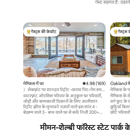
गेस्ट सहमत हैं : ठह
गेस्ट्स की फ़ेवरेट
गेस्ट्स 
गेस्ट्स का टॉप फ़ेवरेट
गेस्ट्स का 
मेम्फ़िस में घर
औसत रेटिंग 5 में से 4.98, 169
4.98 (169)
Oakland मे
》लेकफ़्रंट पर शानदार रिट्रीट •फ़ायर पिट•गेम रूम
मेम्फ़िस के 
《
जिसमें हॉट
वाटरफ़्रंट ओएसिस परिवार के अनुकूल घर परिवारों,
मेम्फ़िस के 
जोड़ों और कामकाजी ठिकानों के लिए आलीशान
वर्ग फ़ुट के
रिट्रीट झील के लुभावने नज़ारों वाले इस शांत 4 -
छुट्टियाँ बि
बेडरूम वाले 3 - बाथ वाले घर से बचें। निजी 200+
छोटे परिवार
फ़ुट के सन डेक पर आराम करें, जो मछली पकड़ने या
रिट्रीट की 
मनोरम दृश्यों में भिगोने के लिए एकदम सही है।
बिल्कुल सही है। आरामदायक हॉट टब,
मीमन-शेल्बी फॉरेस्ट स्टेट पार्क
BBQs, आरामदायक फ़ायर पिट रातों या कॉर्नहोल
और शांत 10 