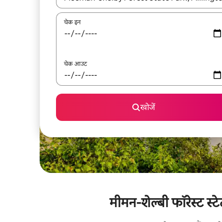
चेक इन
चेक आउट
खोजें
मीमन-शेल्बी फॉरेस्ट स्ट