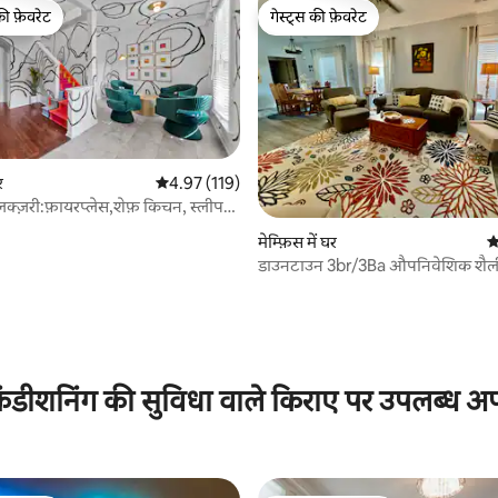
की फ़ेवरेट
गेस्ट्स की फ़ेवरेट
टॉप फ़ेवरेट
गेस्ट्स की फ़ेवरेट
र
औसत रेटिंग 5 में से 4.97, 119 समीक्षाएँ
4.97 (119)
्ज़री:फ़ायरप्लेस,शेफ़ किचन, स्लीप
 समीक्षाएँ
मेम्फ़िस में घर
औ
डाउनटाउन 3br/3Ba औपनिवेशिक शैल
ंडीशनिंग की सुविधा वाले किराए पर उपलब्ध अपार