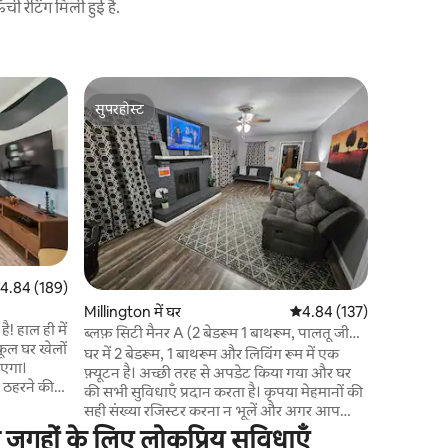
 रेटिंग मिली हुई है.
मेम्फ़िस में
सुपरहोस्ट
गेस्ट्स
बर्च कॉटेज
सुपरहोस्ट
गेस्ट्स का
पार्किंग
सेंट्रल हीट
सब कुछ के 
आरामदायक जग
का आनंद लें
भरमार है। 
ब्लॉक की दू
मिडटाउन के 
मिनट की दूर
त रेटिंग 5 में से 4.84, 189 समीक्षाएँ
4.84 (189)
मिनट की दूर
Millington में घर
औसत रेटिंग 5 में से 4.84, 13
4.84 (137)
और हमारे आ
ै! हाल ही में
करने पर एक
ब्लफ़ सिटी मैनर A (2 बेडरूम 1 बाथरूम, पालतू जीवों
कूल घर खेलों
के अनुकूल, शुल्क लागू)
घर में 2 बेडरूम, 1 बाथरूम और लिविंग रूम में एक
आएगा।
फ़्यूटन है। अच्छी तरह से अपडेट किया गया और घर
ठहरने की
की सभी सुविधाएँ प्रदान करता है। कृपया मेहमानों की
 बिताने के
सही संख्या रजिस्टर करना न भूलें और अगर आप
अपना पालतू जीव साथ ला रहे हैं, तो उसे रजिस्टर
ध जगहों के लिए लोकप्रिय सुविधाएँ
 ~बाड़ वाला