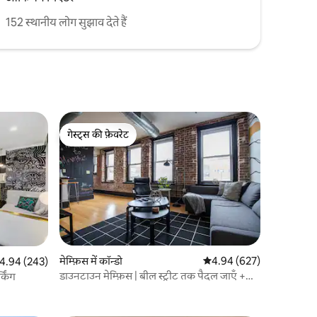
152 स्थानीय लोग सुझाव देते हैं
गेस्ट्स की फ़ेवरेट
गेस्ट्स की फ़ेवरेट
मेम्फ़िस में कॉन्डो
औसत रेटिंग 5 में से 4.94, 62
4.94 (627)
त रेटिंग 5 में से 4.94, 243 समीक्षाएँ
4.94 (243)
डाउनटाउन मेम्फ़िस | बील स्ट्रीट तक पैदल जाएँ +
्किंग
मुफ़्त पार्किंग