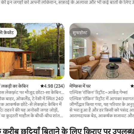
रने की इन जगहों को अपनी लोकेशन, सफ़ाई के अलावा और भी कई बातों के लिए ऊँची
की फ़ेवरेट
सुपरहोस्ट
टॉप फ़ेवरेट
सुपरहोस्ट
 समीक्षाएँ
ं लकड़ी का केबिन
औसत रेटिंग 5 में से 4.98, 234 समीक्षाएँ
4.98 (234)
मेम्फ़िस में घर
औस
पास लेकफ़्रंट पर मौजूद छोटा-सा केबिन,
एल्विस 'रॉकिन' रिट्रीट~आर्केड गेम्स!
 टब और सा
ठीक बाहर, ओकलैंड, टेनेसी में स्थित 240
एल्विस 'रॉकिन' रिट्रीट में आपका स्वागत ह
 एक आकर्षक छोटे-से लेकफ़्रंट केबिन में
जीर्णोद्धार किया गया, यह परिवार के अनु
ताएँ। ठहरने की यह अनोखी जगह जोड़ों,
से भरा हुआ है और हर किसी को पसंद 
ों या कुदरती माहौल के बीचों-बीच शांत
आरामदायक बेड, आकर्षक सजावट और 
तलाश करने वाले किसी भी व्यक्ति के लिए
परफ़ेक्ट जगह या परिवार के साथ छुट्टियाँ
 फ़ायर पिट
लिए आपकी ज़रूरत की हर चीज़! ~ क्वीन बेड के साथ
 के करीब छुट्टियाँ बिताने के लिए किराए पर उपलब्
एकड़ की झील पर सूर्यास्त के खूबसूरत
2 कमरे ~बंक रूम w/ Queen and Full