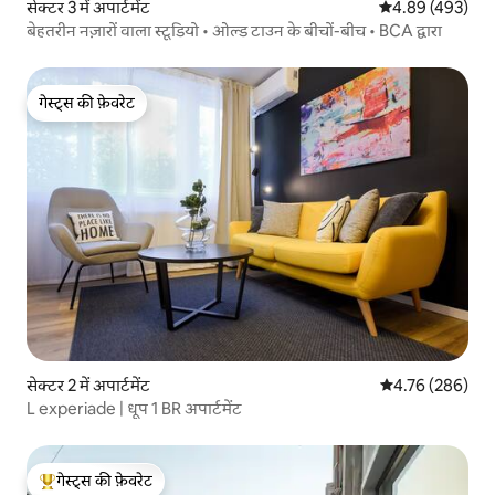
सेक्टर 3 में अपार्टमेंट
औसत रेटिंग 5 में स
4.89 (493)
बेहतरीन नज़ारों वाला स्टूडियो • ओल्ड टाउन के बीचों-बीच • BCA द्वारा
गेस्ट्स की फ़ेवरेट
गेस्ट्स की फ़ेवरेट
सेक्टर 2 में अपार्टमेंट
औसत रेटिंग 5 में स
4.76 (286)
L experiade | धूप 1 BR अपार्टमेंट
गेस्ट्स की फ़ेवरेट
गेस्ट्स का टॉप फ़ेवरेट