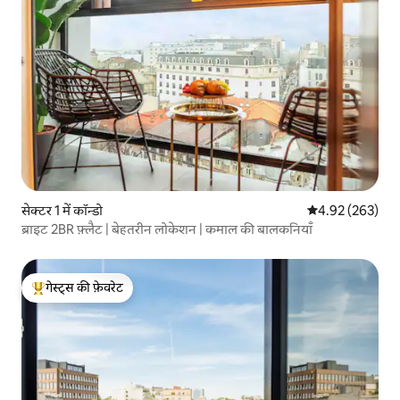
सेक्टर 1 में कॉन्डो
औसत रेटिंग 5 में स
4.92 (263)
ब्राइट 2BR फ़्लैट | बेहतरीन लोकेशन | कमाल की बालकनियाँ
गेस्ट्स की फ़ेवरेट
गेस्ट्स का टॉप फ़ेवरेट