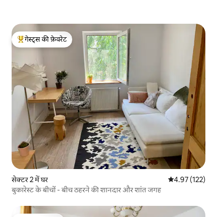
गेस्ट्स की फ़ेवरेट
गेस्ट्स का टॉप फ़ेवरेट
सेक्टर 2 में घर
औसत रेटिंग 5 में स
4.97 (122)
बुकारेस्ट के बीचों - बीच ठहरने की शानदार और शांत जगह