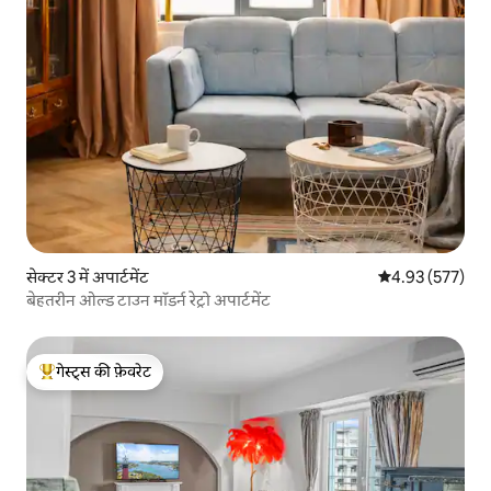
सेक्टर 3 में अपार्टमेंट
औसत रेटिंग 5 में स
4.93 (577)
बेहतरीन ओल्ड टाउन मॉडर्न रेट्रो अपार्टमेंट
गेस्ट्स की फ़ेवरेट
गेस्ट्स का टॉप फ़ेवरेट