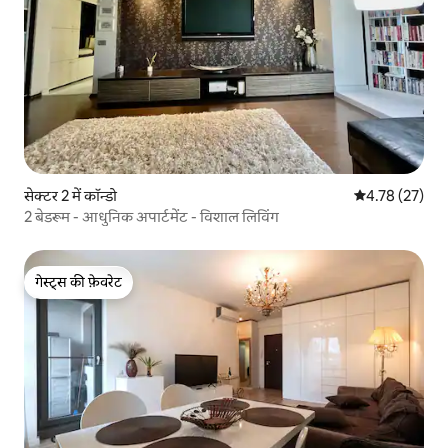
सेक्टर 2 में कॉन्डो
औसत रेटिंग 5 में 
4.78 (27)
2 बेडरूम - आधुनिक अपार्टमेंट - विशाल लिविंग
गेस्ट्स की फ़ेवरेट
गेस्ट्स की फ़ेवरेट