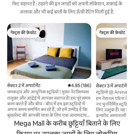
गेस्ट सहमत हैं : ठहरने की इन जगहों को अपनी लोकेशन, सफ़ाई के
अलावा और भी कई बातों के लिए ऊँची रेटिंग मिली हुई है.
गेस्ट्स की फ़ेवरेट
गेस्ट्स की फ़ेवरेट
गेस्ट्स की फ़ेवरेट
गेस्ट्स की फ़ेवरेट
सेक्टर 2 में अपार्टमेंट
औसत रेटिंग 5 में से 4.85, 186 समीक्षाएँ
4.85 (186)
सेक्टर 3 में अपार्टमेंट
चमकदार और आधुनिक स्टूडियो | मुफ़्त नेटफ़्लिक्स
स्टूडियो @ Arena Naű
रालुका और आंद्रेई में आपका स्वागत है! हम पूरे समय
हम नेशनल एरिना के प
काम करते हैं और बीच - बीच में हम इस स्टूडियो में
नए पुनर्निर्मित स्टूडिय
अपना समय समर्पित कर रहे हैं, जो हमें उम्मीद है कि
लिए उत्सुक हैं। यह स्टू
बुखारेस्ट की आपकी यात्रा के लिए एक आरामदायक
इल्फ़ोव अस्पतालों से ब
और सुखद प्रवास होगा। हमें उम्मीद है कि आप मुफ़्त
और IOR पार्क और मेगा
Mega Mall के करीब छुट्टियाँ बिताने के लिए
नेटफ़्लिक्स, पूरी तरह से सुसज्जित किचन, एक साफ़
का बाकी हिस्सा आसानी स
- सुथरा सौंदर्य और आस - पास की हर ज़रूरी चीज़ के
किराए पर उपलब्ध जगहों के लिए लोकप्रिय
स्टेशन और मुंसी मेट्रो 