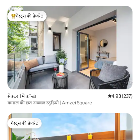
गेस्ट्स की फ़ेवरेट
गेस्ट्स का टॉप फ़ेवरेट
सेक्टर 1 में कॉन्डो
औसत रेटिंग 5 में स
4.93 (237)
कमाल की छत उज्ज्वल स्टूडियो | Amzei Square
गेस्ट्स की फ़ेवरेट
गेस्ट्स की फ़ेवरेट