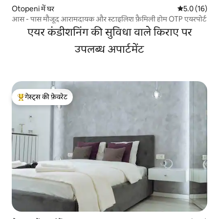
Otopeni में घर
औसत रेटिंग 5 मे
5.0 (16)
आस - पास मौजूद आरामदायक और स्टाइलिश फ़ैमिली होम OTP एयरपोर्ट
एयर कंडीशनिंग की सुविधा वाले किराए पर
उपलब्ध अपार्टमेंट
गेस्ट्स की फ़ेवरेट
गेस्ट्स का टॉप फ़ेवरेट