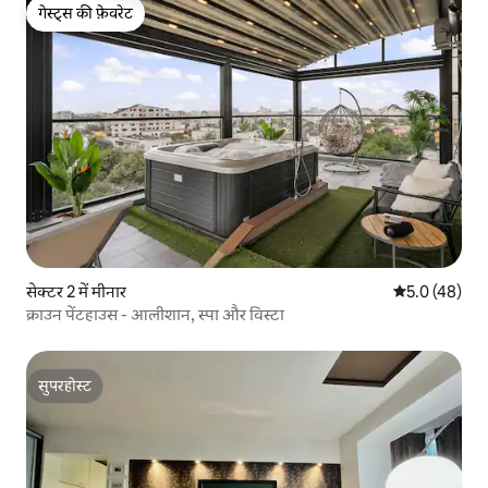
गेस्ट्स की फ़ेवरेट
गेस्ट्स की फ़ेवरेट
सेक्टर 2 में मीनार
औसत रेटिंग 5 में
5.0 (48)
क्राउन पेंटहाउस - आलीशान, स्पा और विस्टा
सुपरहोस्ट
सुपरहोस्ट