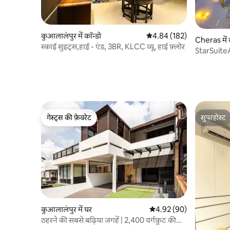
कुआलालंपुर में कॉन्डो
औसत रेटिंग 5 में से 4.84, 182
4.84 (182)
Cheras में 
स्काई सुइट्स,हाई - एंड, 3BR, KLCC व्यू, हाई फ़्लोर
StarSuit
बिलियर्ड के
गेस्ट्स की फ़ेवरेट
सुपरहोस्ट
गेस्ट्स की फ़ेवरेट
सुपरहोस्ट
कुआलालंपुर में घर
औसत रेटिंग 5 में से 4.92, 90
4.92 (90)
ठहरने की सबसे बढ़िया जगहें | 2,400 वर्गफ़ुट की
दूरी पर | 2 किमी से शुरू