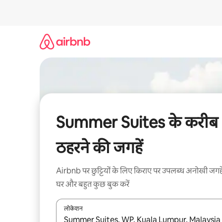
इसे
छोड़कर
सीधा
कॉन्टेंट
पर
जाएँ
Summer Suites के करीब
ठहरने की जगहें
Airbnb पर छुट्टियों के लिए किराए पर उपलब्ध अनोखी जगहे
घर और बहुत कुछ बुक करें
लोकेशन
नतीजों के उपलब्ध होने पर, अप और डाउन 'ऐरो की' का इस्तेमाल 