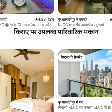
 समीक्षाएँ
कॉन्डो
औसत रेटिंग 5 में से 4.98, 121 समीक्षाएँ
4.98 (121)
कुआलालंपुर में कॉन्डो
औ
eAC @ ArteCheras (कराओके और
KLCC के करीब आकर्षक स्टूडियो
 साथ)
किराए पर उपलब्ध पारिवारिक मकान
गेस्ट्स की फ़ेवरेट
गेस्ट्स की फ़ेवरेट
 समीक्षाएँ
कुआलालंपुर में घर
लेगासी|KLCC का नज़ारा|KLCC से 10