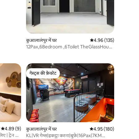
कुआलालंपुर में घर
औसत रेटिंग 5 में से 4.96, 13
4.96 (135)
12Pax,6Bedroom ,6Toilet TheGlassHouse
玻璃屋Bangsar KL
गेस्ट्स की फ़ेवरेट
गेस्ट्स की फ़ेवरेट
औसत रेटिंग 5 में से 4.89, 9 समीक्षाएँ
4.89 (9)
कुआलालंपुर में घर
औसत रेटिंग 5 में से 4.95, 18
4.95 (180)
 | ट्रेन से 1
KL|VR गेम्स|इकट्ठा करना|बुफ़े|16Pax|7KM