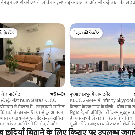
रने की इन जगहों को अपनी लोकेशन, सफ़ाई के अलावा और भी कई बातों के लिए ऊँची
की फ़ेवरेट
गेस्ट्स की फ़ेवरेट
टॉप फ़ेवरेट
गेस्ट्स की फ़ेवरेट
 समीक्षाएँ
ें अपार्टमेंट
औसत रेटिंग 5 में से 5, 40 समीक्षाएँ
5 (40)
कुआलालंपुर में अपार्टमेंट
स्टे @ Platinum Suites KLCC
KLCC 2 बेडरूम में Infinity Skypool
व्यू
ट योगदान से मिलता है - समुदाय में शामिल
कैलमा केएल शहर के बीचों - बीच एक शा
ुकिंग को बेहतर बनाएँ। घर से दूर आपका
रिट्रीट है, जो प्रतिष्ठित प्लैटिनम सुइट्स 
है। एक सपनीले चंदवा बिस्तर के नीचे आर
 आपके अपार्टमेंट में ज़िम्मेदारी और
मुजी - प्रेरित वाइब्स वाले टाटामी शैली के
बढ़ावा देने के साथ-साथ आपके ठहरने के
आराम करें। कम से कम, कलात्मक स्पर्शों के साथ
ट्टियाँ बिताने के लिए किराए पर उपलब्ध जगहों