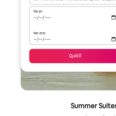
चेक इन
चेक आउट
खोजें
Summer Suites के