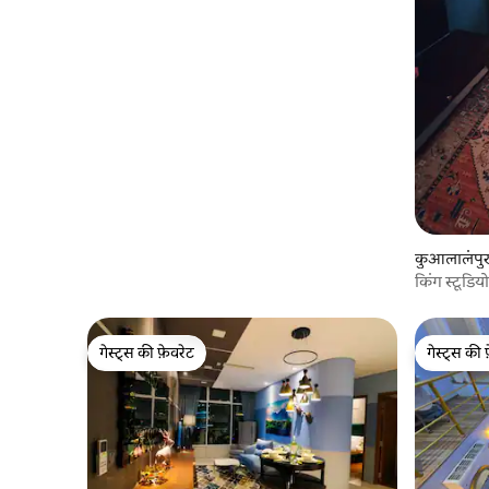
अन्य जैसे कुछ लोकप्रिय स्थानों पर यात्रा करने के लिए
आपका स्वागत है। हम उन लोगों को मुफ्त सफाई(एक
सप्ताह एक बार) प्रदान करते हैं जो 7 रातों और उससे
अधिक समय तक रहते हैं जिसमें लिनन, तौलिए और
बुनियादी सफाई शामिल है। (अनुरोध पर - एक दिन
अग्रिम सूचना) अपार्टमेंट सेंट्रल कुआलालंपुर में 188
सुइट्स में है। यह पेट्रोनास ट्विन टावर्स और सुरिया
केएलसीसी शॉपिंग सेंटर से 800 गज की दूरी पर है।
कुआलालंपुर म
किंग स्टूडि
गेस्ट्स की फ़ेवरेट
गेस्ट्स की 
गेस्ट्स की फ़ेवरेट
गेस्ट्स की 