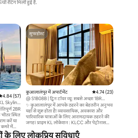
 रेटिंग मिली हुई है.
कुआलालंपुर 
सुपरहोस्ट
गेस्ट्स की
एलिसियन स्
सुपरहोस्ट
गेस्ट्स की
KL | KLC
प्लैटिनम सु
मौजूद आपके
आपका स्वाग
आधुनिक खोज
किए गए इस ब
परिष्कार 
सुंदरता का अनोखा म
जीवन को नए
देता है, जह
कुआलालंपुर में अपार्टमेंट
औसत रेटिंग 5 में से 4.74, 2
4.74 (23)
औसत रेटिंग 5 में से 4.84, 57 समीक्षाएँ
4.84 (57)
की तरह चम
@ S1B08B | ट्विन टॉवर व्यू: सबसे अच्छा 1BR
क्वालालंपुर
 KL Skyline
बाथटब और KLCC व्यू!
✨ कुआलालंपुर में आपके ठहरने का बेहतरीन अनुभव
इनफ़िनिटी प
ंतिपूर्ण 2BR
यहाँ से शुरू होता है! व्यावसायिक, अवकाश और
के भीतर स्थित
पारिवारिक यात्राओं के लिए आरामदायक ठहरने की
ाम करें या
जगह। प्राइम KL लोकेशन : KLCC और पेट्रोनास
 कमरे में
ट्विन टावर्स से 10–15 मिनट की पैदल दूरी पर, LRT
 के लिए लोकप्रिय सुविधाएँ
डांग वांगी और मोनोरेल बुकित नानास से 5 मिनट की