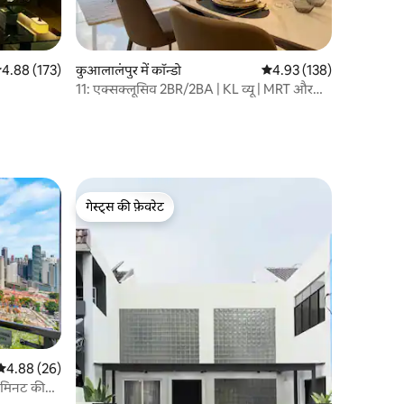
सत रेटिंग 5 में से 4.88, 173 समीक्षाएँ
4.88 (173)
कुआलालंपुर में कॉन्डो
औसत रेटिंग 5 में से 4.93, 13
4.93 (138)
11: एक्सक्लूसिव 2BR/2BA | KL व्यू | MRT और
मॉल के पास
गेस्ट्स की फ़ेवरेट
गेस्ट्स की फ़ेवरेट
औसत रेटिंग 5 में से 4.88, 26 समीक्षाएँ
4.88 (26)
 मिनट की