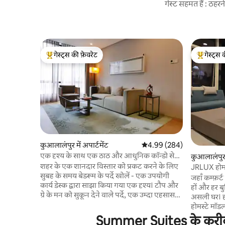
गेस्ट सहमत हैं : ठह
गेस्ट्स की फ़ेवरेट
गेस्ट्स 
गेस्ट्स का टॉप फ़ेवरेट
गेस्ट्स का 
कुआलालंपुर में अपार्टमेंट
औसत रेटिंग 5 में से 4.99, 284
4.99 (284)
एक दृश्य के साथ एक ठाठ और आधुनिक कॉन्डो से
कुआलालंपुर म
ट्विन टॉवर की सैर करें
शहर के एक शानदार विस्तार को प्रकट करने के लिए
JRLUX होम
सुबह के समय बेडरूम के पर्दे खोलें - एक उपयोगी
जहाँ कम्फ़र्
कार्य डेस्क द्वारा साझा किया गया एक दृश्य। टौप और
हों और हर ब
ग्रे के मन को सुकून देने वाले पर्दे, एक उम्दा एहसास
असली घर। हमारा समुदाय-उन्मुख और सेल्फ़-सर्विस
को बनाए रखते हैं। आधुनिक बाथरूम और किचन के
होमस्टे मॉडल
विवरण इसे एक्सप्लोर करने के लिए एक आदर्श
स्थिरता को 
Summer Suites के करीब छु
आधार बनाते हैं। मेरा अनुमानित 900 वर्गफुट एक