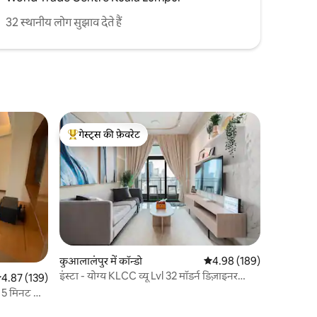
32 स्थानीय लोग सुझाव देते हैं
गेस्ट्स की फ़ेवरेट
गेस्ट्स का टॉप फ़ेवरेट
कुआलालंपुर में कॉन्डो
औसत रेटिंग 5 में से 4.98, 18
4.98 (189)
इंस्टा - योग्य KLCC व्यू Lvl 32 मॉडर्न डिज़ाइनर
सत रेटिंग 5 में से 4.87, 139 समीक्षाएँ
4.87 (139)
अपार्टमेंट
 5 मिनट की