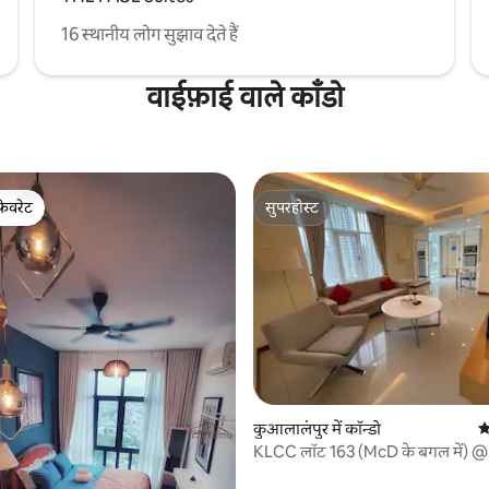
16 स्थानीय लोग सुझाव देते हैं
वाईफ़ाई वाले काँडो
फ़ेवरेट
सुपरहोस्ट
फ़ेवरेट
सुपरहोस्ट
 समीक्षाएँ
कुआलालंपुर में कॉन्डो
औ
KLCC लॉट 163 (McD के बगल में) @
पैदल दूरी पर KLCC