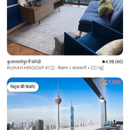
कुआलालंपुर में कॉन्डो
औसत रेटिंग 5 में 
4.98 (40)
RUMAH HINGGAP #1 [2 - बेडरूम + बालकनी + CC व्यू]
गेस्ट्स की फ़ेवरेट
गेस्ट्स की फ़ेवरेट