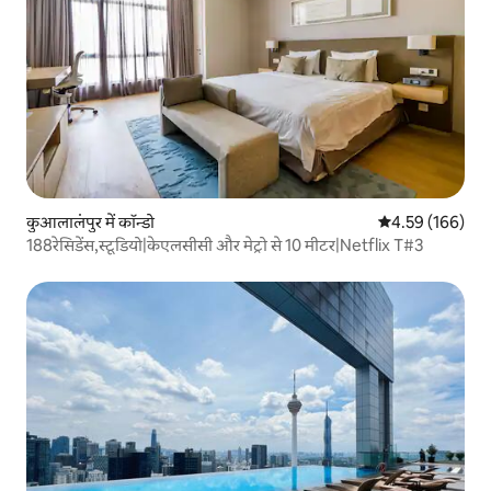
कुआलालंपुर में कॉन्डो
औसत रेटिंग 5 में स
4.59 (166)
188रेसिडेंस,स्टूडियो|केएलसीसी और मेट्रो से 10 मीटर|Netflix T#3