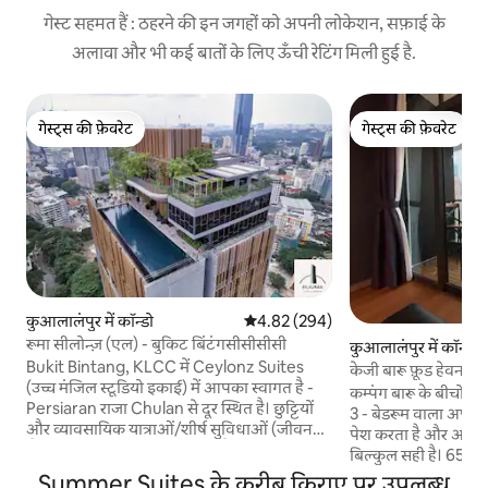
गेस्ट सहमत हैं : ठहरने की इन जगहों को अपनी लोकेशन, सफ़ाई के
अलावा और भी कई बातों के लिए ऊँची रेटिंग मिली हुई है.
गेस्ट्स की फ़ेवरेट
गेस्ट्स की फ़ेवरेट
गेस्ट्स की फ़ेवरेट
गेस्ट्स की फ़ेवरेट
कुआलालंपुर में कॉन्डो
औसत रेटिंग 5 में से 4.82, 294 समीक्षाएँ
4.82 (294)
रूमा सीलोन्ज़ (एल) - बुकिट बिंटंगसीसीसीसी
कुआलालंपुर में कॉन्डो
Bukit Bintang, KLCC में Ceylonz Suites
केजी बारू फ़ूड हेवन में
(उच्च मंजिल स्टूडियो इकाई) में आपका स्वागत है -
कम्पंग बारू के बीचों
Persiaran राजा Chulan से दूर स्थित है। छुट्टियों
3 - बेडरूम वाला अपार्
और व्यावसायिक यात्राओं/शीर्ष सुविधाओं (जीवन
पेश करता है और अधिक
शैली और व्यवसाय दोनों) के साथ बैठकों के लिए
बिल्कुल सही है। 65 इंच के स्मार्ट टीवी, सोनोस
बिल्कुल सही। चारों ओर घूमना भी सरल है -
सराउंड साउंड और हाई - 
Summer Suites के करीब किराए पर उपलब्ध