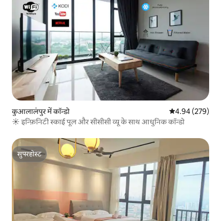
कुआलालंपुर में कॉन्डो
औसत रेटिंग 5 में स
4.94 (279)
☀ इन्फ़िनिटी स्काई पूल और सीसीसी व्यू के साथ आधुनिक कॉन्डो
सुपरहोस्ट
सुपरहोस्ट