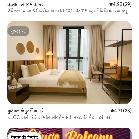
कुआलालंपुर में कॉन्डो
औसत रेटिंग 5 में 
4.93 (29)
2 बेडरूम वाला 6 पिक्सेल वाला KLCC और 118 व्यू #पैविलियन स्काईपूल
और फ़ैमिली के पास
सुपरहोस्ट
सुपरहोस्ट
कुआलालंपुर में कॉन्डो
औसत रेटिंग 5 में 
4.71 (28)
KLCC बाली रिट्रीट (मॉल और ट्रेन से 1 मिनट की पैदल दूरी पर)
गेस्ट्स की फ़ेवरेट