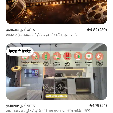
कुआलालंपुर में कॉन्डो
औसत रेटिंग 5 में स
4.82 (230)
शानदार 3 - बेडरूम कोंडो(7 बेड) और मॉल, देसा पार्क
गेस्ट्स की फ़ेवरेट
गेस्ट्स की फ़ेवरेट
कुआलालंपुर में कॉन्डो
औसत रेटिंग 5 में 
4.79 (24)
आरामदायक स्टूडियो बुकित बिंतांग मुफ़्त Netflix पार्किंग#S9