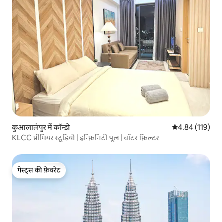
कुआलालंपुर में कॉन्डो
औसत रेटिंग 5 में स
4.84 (119)
KLCC प्रीमियर स्टूडियो | इन्फ़िनिटी पूल | वॉटर फ़िल्टर
गेस्ट्स की फ़ेवरेट
गेस्ट्स की फ़ेवरेट