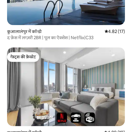
कुआलालंपुर में कॉन्डो
औसत रेटिंग 5 में 
4.82 (17)
द फ़ेस में लग्ज़री 2BR | पूल का ऐक्सेस | Netflix|C33
गेस्ट्स की फ़ेवरेट
गेस्ट्स की फ़ेवरेट