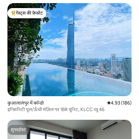
गेस्ट्स की फ़ेवरेट
गेस्ट्स का टॉप फ़ेवरेट
कुआलालंपुर में कॉन्डो
औसत रेटिंग 5 में स
4.93 (186)
इन्फ़िनिटी पूल/ऊँची मंज़िल पर 1BR यूनिट, KLCC व्यू 46
सुपरहोस्ट
सुपरहोस्ट