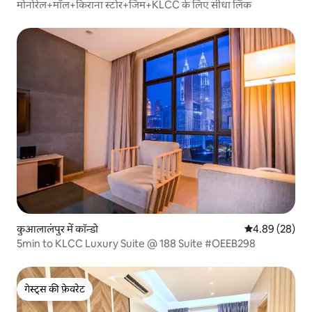
मोनोरेल+मॉल+किराना स्टोर+जिम+KLCC के लिए सीधा लिंक
कुआलालंपुर में कॉन्डो
औसत रेटिंग 5 में 
4.89 (28)
5min to KLCC Luxury Suite @ 188 Suite #OEEB298
गेस्ट्स की फ़ेवरेट
गेस्ट्स की फ़ेवरेट