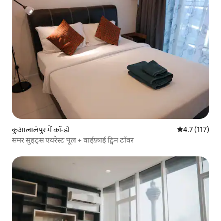
कुआलालंपुर में कॉन्डो
औसत रेटिंग 5 में
4.7 (117)
समर सुइट्स एवरेस्ट पूल + वाईफ़ाई ट्विन टॉवर