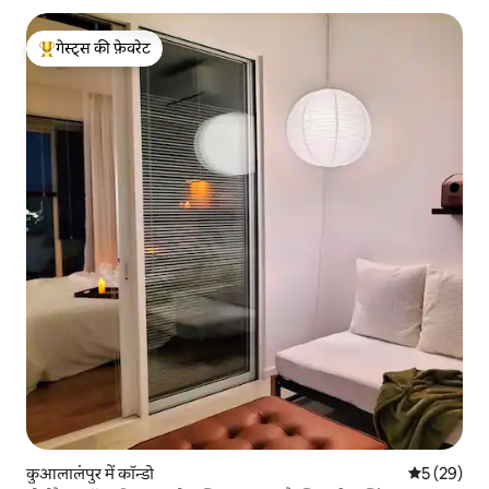
गेस्ट्स की फ़ेवरेट
गेस्ट्स का टॉप फ़ेवरेट
कुआलालंपुर में कॉन्डो
औसत रेटिंग 5 
5 (29)