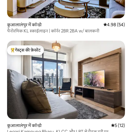
कुआलालंपुर में कॉन्डो
औसत रेटिंग 5 में 
4.98 (54)
पैनोरमिक KL स्काईलाइन | कॉर्नर 2BR 2BA w/ बालकनी
गेस्ट्स की फ़ेवरेट
गेस्ट्स का टॉप फ़ेवरेट
कुआलालंपुर में कॉन्डो
औसत रेटिंग 5 
5 (12)
Legasi Kampung Bharu, KLCC और LRT से पैदल दूरी पर