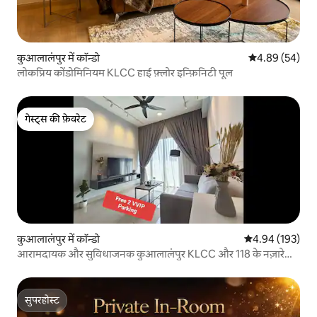
कुआलालंपुर में कॉन्डो
औसत रेटिंग 5 में 
4.89 (54)
लोकप्रिय कोंडोमिनियम KLCC हाई फ़्लोर इन्फ़िनिटी पूल
गेस्ट्स की फ़ेवरेट
गेस्ट्स की फ़ेवरेट
कुआलालंपुर में कॉन्डो
औसत रेटिंग 5 में स
4.94 (193)
आरामदायक और सुविधाजनक कुआलालंपुर KLCC और 118 के नज़ारे
वाला 3 बेडरूम 2 बाथरूम वाला घर 吉隆坡
सुपरहोस्ट
सुपरहोस्ट