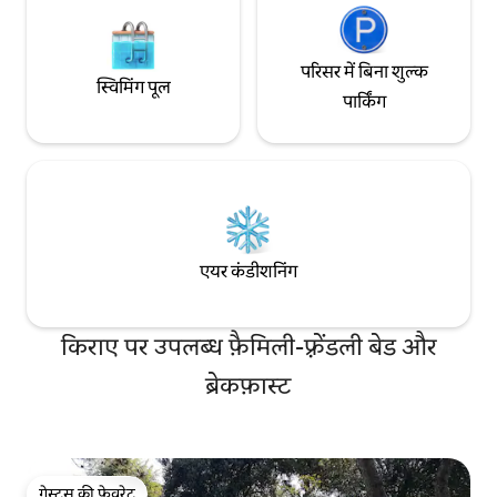
परिसर में बिना शुल्क
स्विमिंग पूल
पार्किंग
एयर कंडीशनिंग
किराए पर उपलब्ध फ़ैमिली-फ़्रेंडली बेड और
ब्रेकफ़ास्ट
गेस्ट्स की फ़ेवरेट