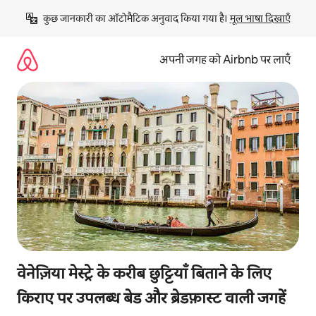
इसे
कुछ जानकारी का ऑटोमैटिक अनुवाद किया गया है। 
मूल भाषा दिखाएँ
छोड़कर
सीधा
कॉन्टेंट
अपनी जगह को Airbnb पर लाएँ
पर
जाएँ
वेनेज़िया मेस्ट्रे के करीब छुट्टियाँ बिताने के लिए
किराए पर उपलब्ध बेड और ब्रेडफ़ास्ट वाली जगहें