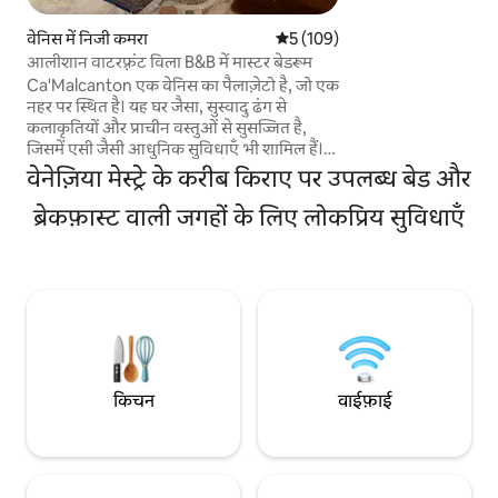
हाइड्रोमसाज जकूज़ी है। लोकेशन: • क्वार्टो
डी’अल्टीनो ट्रेन स्टेशन
वेनिस में निजी कमरा
औसत रेटिंग 5 में से 5, 109 समीक्षाएँ
5 (109)
ट्रेन/कार से वेनिस से 
आलीशान वाटरफ़्रंट विला B&B में मास्टर बेडरूम
से कार से 20 मिनट की द
Ca'Malcanton एक वेनिस का पैलाज़ेटो है, जो एक
नहर पर स्थित है। यह घर जैसा, सुस्वादु ढंग से
कलाकृतियों और प्राचीन वस्तुओं से सुसज्जित है,
जिसमें एसी जैसी आधुनिक सुविधाएँ भी शामिल हैं।
पलाज़ेटो में वह मालिक भी रहता है, जो मेहमानों के
वेनेज़िया मेस्ट्रे के करीब किराए पर उपलब्ध बेड और
साथ घर के सामान्य हिस्सों को शेयर करके खुश है।
इसमें किचन की सुविधाएँ शामिल नहीं हैं। एक या दो
ब्रेकफ़ास्ट वाली जगहों के लिए लोकप्रिय सुविधाएँ
मेहमानों के लिए बाथरूम वाला निजी डबल बेडरूम।
सेल्फ़ सर्विस ब्रेकफ़ास्ट रोज़ाना सुबह 8.30बजे से
दिया जाता है। मेहमान सैलून और आँगन के बगीचे का
भी इस्तेमाल कर सकते हैं।
किचन
वाईफ़ाई