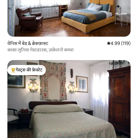
वेनिस में बेड & ब्रेकफ़ास्ट
औसत रेटिंग 5 में स
4.99 (119)
कासा लुनिया गेस्टहाउस, ज़फ़ेरानो कमरा
गेस्ट्स की फ़ेवरेट
गेस्ट्स का टॉप फ़ेवरेट