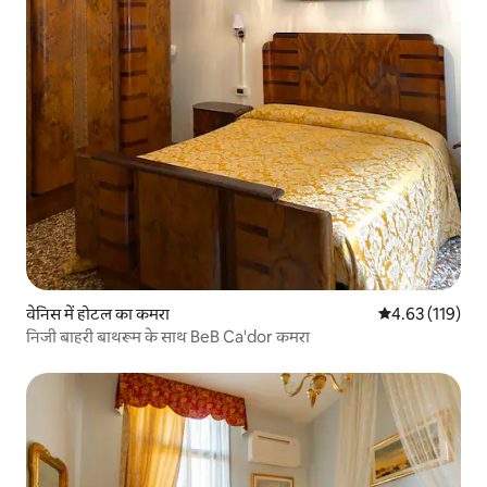
वेनिस में होटल का कमरा
औसत रेटिंग 5 में स
4.63 (119)
निजी बाहरी बाथरूम के साथ BeB Ca'dor कमरा