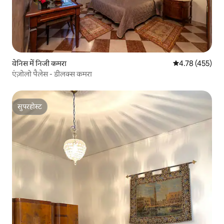
वेनिस में निजी कमरा
औसत रेटिंग 5 में स
4.78 (455)
एंज़ोलो पैलेस - डीलक्स कमरा
सुपरहोस्ट
सुपरहोस्ट