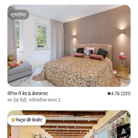
सुपरहोस्ट
सुपरहोस्ट
वेनिस में बेड & ब्रेकफ़ास्ट
औसत रेटिंग 5 में स
4.76 (231)
का देई चेद्री, पारिवारिक कमरा 2
गेस्ट्स की फ़ेवरेट
गेस्ट्स का टॉप फ़ेवरेट