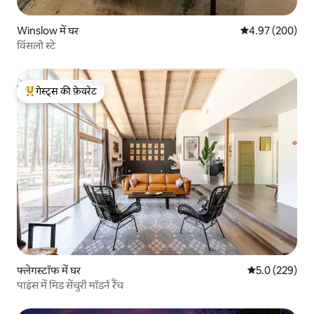
Winslow में घर
औसत रेटिंग 5 में स
4.97 (200)
विंसलो स्टे
गेस्ट्स की फ़ेवरेट
गेस्ट्स का टॉप फ़ेवरेट
फ्लेगस्टॉफ में घर
औसत रेटिंग 5 में 
5.0 (229)
पाइंस में मिड सेंचुरी मॉडर्न रैंच