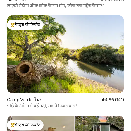
लग्ज़री सेडोना ओक क्रीक कैन्यन होम, क्रीक तक पहुँच के साथ
गेस्ट्स की फ़ेवरेट
गेस्ट्स का टॉप फ़ेवरेट
Camp Verde में घर
औसत रेटिंग 5 में स
4.96 (141)
पीछे के आँगन में वर्डे नदी, सामने पिकलबॉल!
गेस्ट्स की फ़ेवरेट
गेस्ट्स का टॉप फ़ेवरेट