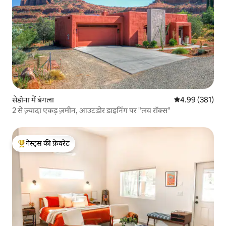
सेडोना में बंगला
औसत रेटिंग 5 में स
4.99 (381)
2 से ज़्यादा एकड़ ज़मीन, आउटडोर डाइनिंग पर "लव रॉक्स"
गेस्ट्स की फ़ेवरेट
गेस्ट्स का टॉप फ़ेवरेट