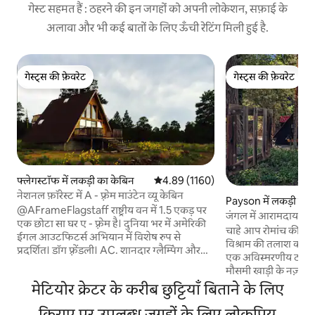
गेस्ट सहमत हैं : ठहरने की इन जगहों को अपनी लोकेशन, सफ़ाई के
अलावा और भी कई बातों के लिए ऊँची रेटिंग मिली हुई है.
गेस्ट्स की फ़ेवरेट
गेस्ट्स की फ़ेवरेट
गेस्ट्स की फ़ेवरेट
गेस्ट्स की फ़ेवरेट
फ्लेगस्टॉफ में लकड़ी का केबिन
औसत रेटिंग 5 में से 4.89, 1160 समीक्षाएँ
4.89 (1160)
नेशनल फ़ॉरेस्ट में A - फ़्रेम माउंटेन व्यू केबिन
Payson में लकड़ी का 
@AFrameFlagstaff राष्ट्रीय वन में 1.5 एकड़ पर
जंगल में आरामदायक A -
एक छोटा सा घर ए - फ़्रेम है। दुनिया भर में अमेरिकी
चाहे आप रोमांच की तलाश
ईगल आउटफिटर्स अभियान में विशेष रुप से
विश्राम की तलाश कर रहे 
प्रदर्शित। डॉग फ़्रेंडली। AC. शानदार ग्लैम्पिंग और
एक अविस्मरणीय ठहरने
स्टारगेज़िंग। ऐतिहासिक शहर/रूट 66 से 10 मिनट
मौसमी खाड़ी के नज़ारे 
की दूरी पर। वॉलनट कैन्यन, सनसेट क्रेटर, वुपट्टी
करें या टोंटो नेचुरल ब्र
मेटियोर क्रेटर के करीब छुट्टियाँ बिताने के लिए
नेशनल पार्क, नौ, AZ स्नोबाउल से 30 मिनट की दूरी
आस - पास के दर्शनीय स
पर। उल्कापिंड क्रेटर और सेडोना से 30 मिनट की दूरी
किराए पर उपलब्ध जगहों के लिए लोकप्रिय
बाहर निकलें। पूरी तरह से स्टॉक किया हुआ किचन