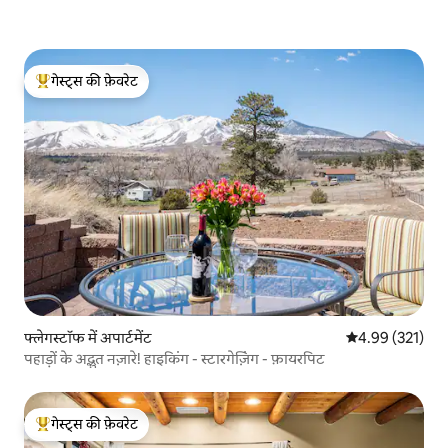
गेस्ट्स की फ़ेवरेट
गेस्ट्स का टॉप फ़ेवरेट
फ्लेगस्टॉफ में अपार्टमेंट
औसत रेटिंग 5 में स
4.99 (321)
पहाड़ों के अद्भुत नज़ारे! हाइकिंग - स्टारगेज़िंग - फ़ायरपिट
गेस्ट्स की फ़ेवरेट
गेस्ट्स का टॉप फ़ेवरेट