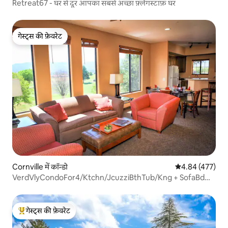
Retreat67 - घर से दूर आपका सबसे अच्छा फ़्लैगस्टाफ़ घर
गेस्ट्स की फ़ेवरेट
गेस्ट्स की फ़ेवरेट
Cornville में कॉन्डो
औसत रेटिंग 5 में स
4.84 (477)
VerdVlyCondoFor4/Ktchn/JcuzziBthTub/Kng + SofaBd
HV1
गेस्ट्स की फ़ेवरेट
गेस्ट्स का टॉप फ़ेवरेट