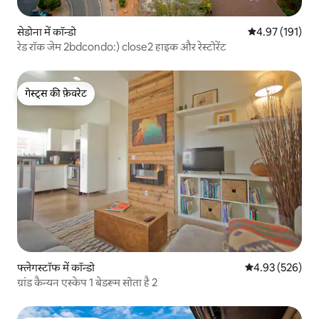
सेडोना में कॉन्डो
औसत रेटिंग 5 में स
4.97 (191)
रेड रॉक जेम 2bdcondo:) close2 हाइक और रेस्टोरेंट
गेस्ट्स की फ़ेवरेट
गेस्ट्स की फ़ेवरेट
फ्लेगस्टॉफ में कॉन्डो
औसत रेटिंग 5 में स
4.93 (526)
ग्रांड कैन्यन एस्केप 1 बेडरूम सोता है 2