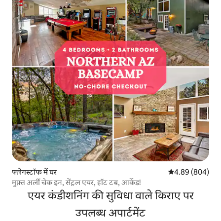
फ्लेगस्टॉफ में घर
औसत रेटिंग 5 में स
4.89 (804)
मुफ़्त अर्ली चेक इन, सेंट्रल एयर, हॉट टब, आर्केड!
एयर कंडीशनिंग की सुविधा वाले किराए पर
उपलब्ध अपार्टमेंट