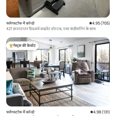
फ्लेगस्टॉफ में कॉन्डो
औसत रेटिंग 5 में स
4.95 (705)
421 डाउनटाउन हिडअवे प्राइवेट हॉटटब, एयर कंडीशनिंग के साथ
गेस्ट्स की फ़ेवरेट
गेस्ट्स का टॉप फ़ेवरेट
फ्लेगस्टॉफ में कॉन्डो
औसत रेटिंग 5 में स
4.98 (131)