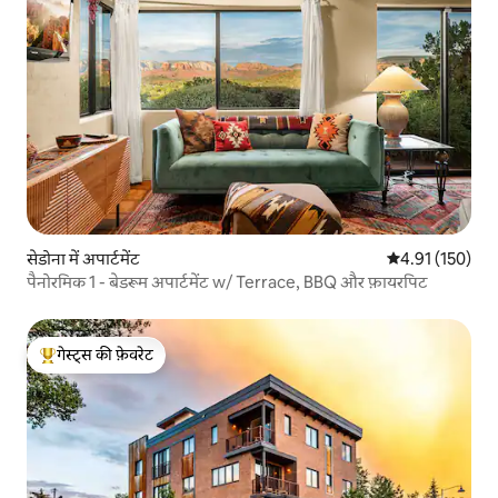
सेडोना में अपार्टमेंट
औसत रेटिंग 5 में स
4.91 (150)
पैनोरमिक 1 - बेडरूम अपार्टमेंट w/ Terrace, BBQ और फ़ायरपिट
गेस्ट्स की फ़ेवरेट
गेस्ट्स का टॉप फ़ेवरेट