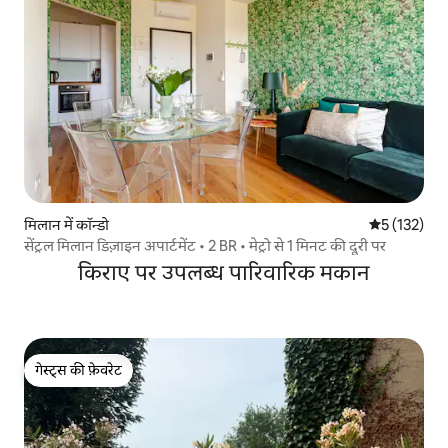
मिलान में कॉन्डो
औसत रेटिंग 5 म
5 (132)
सेंट्रल मिलान डिज़ाइन अपार्टमेंट • 2 BR • मेट्रो से 1 मिनट की दूरी पर
किराए पर उपलब्ध पारिवारिक मकान
गेस्ट्स की फ़ेवरेट
गेस्ट्स की फ़ेवरेट