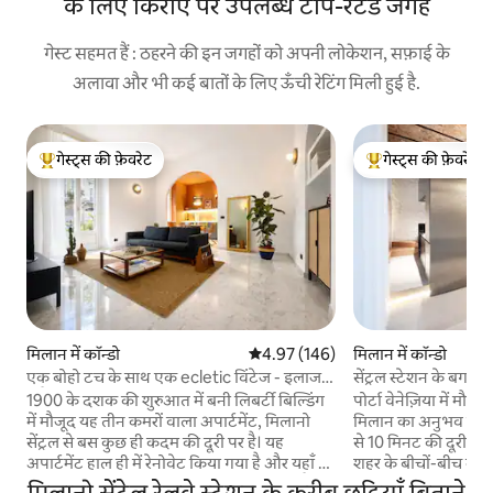
के लिए किराए पर उपलब्ध टॉप-रेटेड जगहें
गेस्ट सहमत हैं : ठहरने की इन जगहों को अपनी लोकेशन, सफ़ाई के
अलावा और भी कई बातों के लिए ऊँची रेटिंग मिली हुई है.
गेस्ट्स की फ़ेवरेट
गेस्ट्स की फ़ेवरेट
गेस्ट्स का टॉप फ़ेवरेट
गेस्ट्स का टॉप फ़ेवरेट
मिलान में कॉन्डो
औसत रेटिंग 5 में से 4.97, 146 समीक्षाएँ
4.97 (146)
मिलान में कॉन्डो
एक बोहो टच के साथ एक ecletic विंटेज - इलाज
सेंट्रल स्टेशन के बगल म
फ्लैट
1900 के दशक की शुरुआत में बनी लिबर्टी बिल्डिंग
पोर्टा वेनेज़िया में मौजू
में मौजूद यह तीन कमरों वाला अपार्टमेंट, मिलानो
मिलान का अनुभव लें, ज
सेंट्रल से बस कुछ ही कदम की दूरी पर है। यह
से 10 मिनट की दूरी प
अपार्टमेंट हाल ही में रेनोवेट किया गया है और यहाँ की
शहर के बीचों-बीच मौज
हर चीज़ किसी न किसी कहानी को बयान करती है।
जागें, जहाँ से ऐतिहासिक 
मिलानो सेंट्रेल रेलवे स्टेशन के करीब छुट्टियाँ बिताने