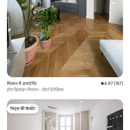
मिलान में अपार्टमेंट
औसत रेटिंग 5 में स
4.97 (157)
होम डिज़ाइन मिलान - पोर्टा वेनेज़िया
गेस्ट्स की फ़ेवरेट
गेस्ट्स की फ़ेवरेट