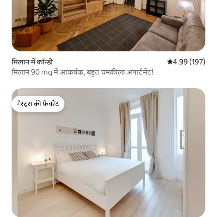
मिलान में कॉन्डो
औसत रेटिंग 5 में स
4.99 (197)
मिलान 90 mq में आकर्षक, बहुत चमकीला अपार्टमेंट!
गेस्ट्स की फ़ेवरेट
गेस्ट्स की फ़ेवरेट