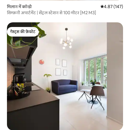
मिलान में कॉन्डो
औसत रेटिंग 5 में स
4.87 (147)
सिम्फ़नी अपार्टमेंट | सेंट्रल स्टेशन से 100 मीटर [M2 M3]
गेस्ट्स की फ़ेवरेट
गेस्ट्स की फ़ेवरेट