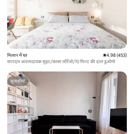
मिलान में घर
औसत रेटिंग 5 में स
4.98 (453)
शानदार आरामदायक सुइट/कासा लोरेंजो/10 मिनट की दाल डुओमो
सुपरहोस्ट
सुपरहोस्ट