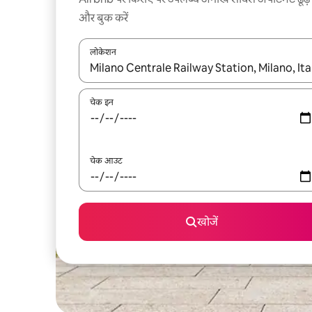
और बुक करें
लोकेशन
नतीजों के उपलब्ध होने पर, अप और डाउन 'ऐरो की' का इस्तेमाल 
चेक इन
चेक आउट
खोजें