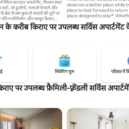
रेरा में स्थित शानदार अपार्टमेंट, मिलान शहर
deserves a better place while t
च ठहरें, जो डुओमो, पलाज़ो रियाले और
place to look forward to return 
ि ब्रेरा से बस कुछ ही कदमों की दूरी पर
place designed to stay®. Whet
ा मोंटेनापोलियोन और मशहूर फ़ैशन
are looking for a home away 
ूरी पर होंगे। मिलान फ़ैशन वीक
टेशन के करीब किराए पर उपलब्ध सर्विस अपार्टमेंट
or a quiet place to work - our 
िज़ाइन वीक के दौरान, पूरा इलाका
feature high-quality fittings inc
, शोरूम और खास इवेंट से सराबोर हो जाता
premium hotel bed for restful 
आपको शहर के सबसे जीवंत पलों का
suite dreams. Our digital-enab
नुभव होता है। संस्कृति, फ़ैशन
journey without a physical rec
लिए एक बेजोड़ लोकेशन
staff on-site makes your stay 
convenient.
ाई
स्विमिंग पूल
परिसर में ब
िराए पर उपलब्ध फ़ैमिली-फ़्रेंडली सर्विस अपार्टमे