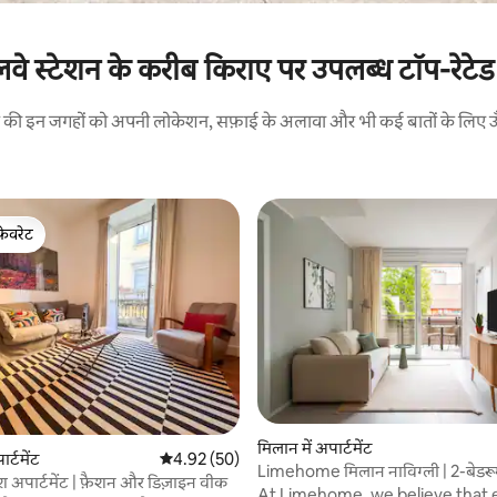
रेलवे स्टेशन के करीब किराए पर उपलब्ध टॉप-रेटेड 
रने की इन जगहों को अपनी लोकेशन, सफ़ाई के अलावा और भी कई बातों के लिए ऊँची
फ़ेवरेट
फ़ेवरेट
 समीक्षाएँ
मिलान में अपार्टमेंट
र्टमेंट
औसत रेटिंग 5 में से 4.92, 50 समीक्षाएँ
4.92 (50)
Limehome मिलान नाविग्ली | 2-बेडरू
लिश अपार्टमेंट | फ़ैशन और डिज़ाइन वीक
अपार्टमेंट + छत
At Limehome, we believe that