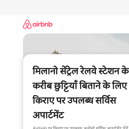
इसे
छोड़कर
सीधा
कॉन्टेंट
पर
जाएँ
मिलानो सेंट्रेल रेलवे स्टेशन के
करीब छुट्टियाँ बिताने के लिए
किराए पर उपलब्ध सर्विस
अपार्टमेंट
Airbnb पर किराए पर उपलब्ध अनोखे सर्विस अपार्टमेंट ढूँढ़ें