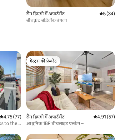
सैन डिएगो में अपार्टमेंट
औसत रेटिंग 5 में से 5, 3
5 (34)
बीचफ़्रंट बोर्डवॉक बंगला
गेस्ट्स की फ़ेवरेट
गेस्ट्स की फ़ेवरेट
औसत रेटिंग 5 में से 4.75, 77 समीक्षाएँ
4.75 (77)
सैन डिएगो में अपार्टमेंट
औसत रेटिंग 5 में से 4.91, 5
4.91 (57)
s to the
आधुनिक 1BR बीचसाइड एस्केप –