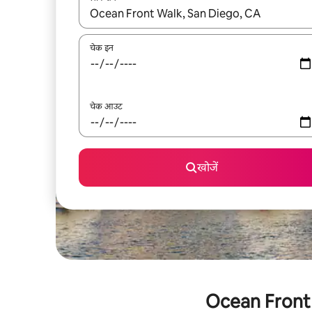
नतीजों के उपलब्ध होने पर, अप और डाउन 'ऐरो की' का इस्तेमाल 
चेक इन
चेक आउट
खोजें
Ocean Front Wa