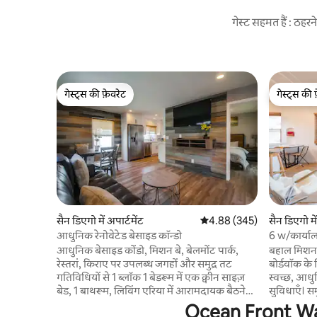
गेस्ट सहमत हैं : ठह
गेस्ट्स की फ़ेवरेट
गेस्ट्स की 
गेस्ट्स की फ़ेवरेट
गेस्ट्स की 
सैन डिएगो में अपार्टमेंट
औसत रेटिंग 5 में से 4.88, 345
4.88 (345)
सैन डिएगो में
आधुनिक रेनोवेटेड बेसाइड कॉन्डो
6 w/कार्या
रेत के लिए
आधुनिक बेसाइड कोंडो, मिशन बे, बेलमोंट पार्क,
बहाल मिशन ब
रेस्तरां, किराए पर उपलब्ध जगहों और समुद्र तट
बोर्डवॉक के
गतिविधियों से 1 ब्लॉक 1 बेडरूम में एक क्वीन साइज़
स्वच्छ, आध
बेड, 1 बाथरूम, लिविंग एरिया में आरामदायक बैठने
सुविधाएँ। स
की जगह, स्टेनलेस स्टील के उपकरणों के साथ पूरी
सजावट। एमबी
Ocean Front Walk 