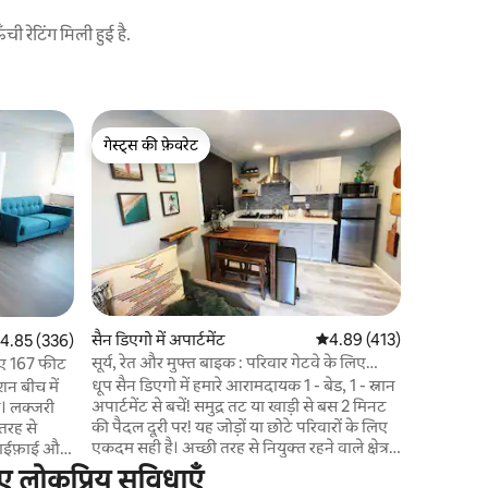
 रेटिंग मिली हुई है.
सैन डिएगो मे
गेस्ट्स की फ़ेवरेट
गेस्ट्स की
शानदार मॉडर
गेस्ट्स की फ़ेवरेट
गेस्ट्स की
कहीं सामान्
मिशन बीच 
निवास होटल 
रोमांच से मिलती है! हर बुकिंग मे
वेटसूट, रो
साथ ही मिशन
आकर्षणों मे
प्रवेश पर 20% 
सैन डिएगो में अपार्टमेंट
औसत रेटिंग 5 में से 4.89, 41
4.89 (413)
त रेटिंग 5 में से 4.85, 336 समीक्षाएँ
4.85 (336)
होटल मिशन 
सूर्य, रेत और मुफ्त बाइक : परिवार गेटवे के लिए
िए 167 फीट
स्वतंत्र रूप
आदर्श
धूप सैन डिएगो में हमारे आरामदायक 1 - बेड, 1 - स्नान
शन बीच में
बारे में क्यों
अपार्टमेंट से बचें! समुद्र तट या खाड़ी से बस 2 मिनट
री
की पैदल दूरी पर! यह जोड़ों या छोटे परिवारों के लिए
 तरह से
एकदम सही है। अच्छी तरह से नियुक्त रहने वाले क्षेत्र
में आराम करें और रानी के आकार के बिस्तर में अच्छी
वीन बेड और 1
 लोकप्रिय सुविधाएँ