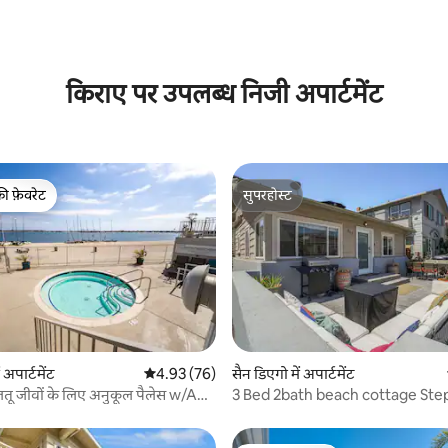
किराए पर उपलब्ध निजी अपार्टमेंट
की फ़ेवरेट
सुपरहोस्ट
टॉप फ़ेवरेट
सुपरहोस्ट
 समीक्षाएँ
 अपार्टमेंट
औसत रेटिंग 5 में से 4.93, 76 समीक्षाएँ
4.93 (76)
सैन डिएगो में अपार्टमेंट
ालतू जीवों के लिए अनुकूल पैलेस w/AC |
3 Bed 2bath beach cottage Step
Sand in MB