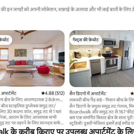
रने की इन जगहों को अपनी लोकेशन, सफ़ाई के अलावा और भी कई बातों के लिए ऊँची
फ़ेवरेट
गेस्ट्स की फ़ेवरेट
फ़ेवरेट
गेस्ट्स की फ़ेवरेट
 समीक्षाएँ
 अपार्टमेंट
औसत रेटिंग 5 में से 4.88, 512 समीक्षाएँ
4.88 (512)
सैन डिएगो में अपार्टमेंट
औस
लय क्षेत्र के लिए आरामदायक 2 Bdrm
लक्जरी बीच पैड #8 - मिशन बीच के ल
 नए कदम
ीच स्टाइलिश डुप्लेक्स समुद्र तट/
सैन डिएगो के प्रमुख समुद्र तट गंतव्य, मि
 लिए 30 कदम। शांत, समुद्र तट से 1 घर!
Boardwalk और समुद्र तट से 167 फीट। लक्ज
ुनिक, आराम के लिए आवश्यक सभी
बस एक समर्पित बिस्तर क्षेत्र के साथ पूरी
मुद्र तट पर ठहरने के लिए शानदार सर्फ
स्टूडियो। दूसरी मंजिल। इसमें हाई स्पीड वाईफ़ाई और
 में सभी दुकानों और रेस्तरां तक
स्ट्रीमिंग केबल शामिल है। संपत्ति में 2 क्
के करीब किराए पर उपलब्ध अपार्टमेंट के लिए