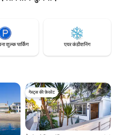
तरह से सोएँ। रसोई, मुफ्त बाइक और सैन डिएगो
चिड़ियाघर, SeaWorld, Belmont पार्क जैसे आस -
ने से पहले
पास के आकर्षण का आनंद लें। कस्टम आँगन डेक पर
आराम करें या रेतीले तटों का जायज़ा लें। आराम,
तिरिक्त
सुविधा और स्थायी यादों को ध्यान में रखते हुए, आज
ह एक पार्टी
ही अपना प्रवास बुक करें!
िना शुल्क पार्किंग
एयर कंडीशनिंग
गेस्ट्स की फ़ेवरेट
गेस्ट्स की फ़ेवरेट