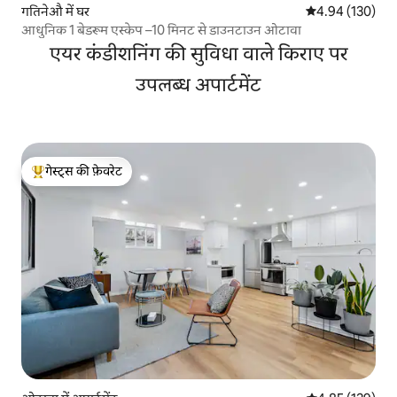
गतिनेऔ में घर
औसत रेटिंग 5 में स
4.94 (130)
आधुनिक 1 बेडरूम एस्केप –10 मिनट से डाउनटाउन ओटावा
एयर कंडीशनिंग की सुविधा वाले किराए पर
उपलब्ध अपार्टमेंट
गेस्ट्स की फ़ेवरेट
गेस्ट्स का टॉप फ़ेवरेट