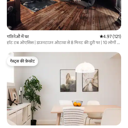
गतिनेऔ में घर
औसत रेटिंग 5 में स
4.97 (121)
हॉट टब ओएसिस | डाउनटाउन ओटावा से 8 मिनट की दूरी पर | 10 लोगों के
सोने की जगह
गेस्ट्स की फ़ेवरेट
गेस्ट्स की फ़ेवरेट