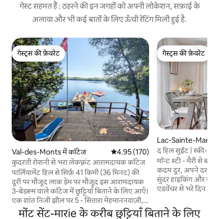
गेस्ट सहमत हैं : ठहरने की इन जगहों को अपनी लोकेशन, सफ़ाई के
अलावा और भी कई बातों के लिए ऊँची रेटिंग मिली हुई है.
गेस्ट्स की फ़ेवरेट
गेस्ट्स की फ़ेवरेट
गेस्ट्स की फ़ेवरेट
गेस्ट्स की फ़ेवरेट
Lac-Sainte-Marie मे
द हिल सुईट | स्की-इन
Val-des-Monts में कॉटेज
औसत रेटिंग 5 में से 4.95, 170 समीक्षाएँ
4.95 (170)
टेबल
मॉन्ट स्टी - मैरी से बचे
कुदरती रोशनी से भरा लेकफ़्रंट आरामदायक कॉटेज
कदम दूर, अपने दरवाज़े स
पार्लियामेंट हिल से सिर्फ़ 41 किमी (36 मिनट) की
सुंदर हाइकिंग और माउंट
दूरी पर मौजूद लाक डेम पर मौजूद इस आरामदायक
एडवेंचर से भरे दिन क
3-बेडरूम वाले कॉटेज में छुट्टियाँ बिताने के लिए आएँ।
Home स्टीम सॉना में आर
एक शांत निजी झील पर 5 - सितारा मेहमाननवाज़ी,
टीवी पर अपनी पसंदीदा च
क्रिस्टल - साफ़ खरपतवार रहित पानी और दक्षिण की
मोंट सेंट-मारie के करीब छुट्टियाँ बिताने के लिए
वाई-फ़ाई, एयर कंडी
ओर वाले डॉक से पूरे दिन की धूप का मज़ा लें। अपने