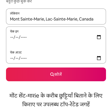
बहुत कुछ बुक करें
लोकेशन
नतीजों के उपलब्ध होने पर, अप और डाउन 'ऐरो की' का इस्तेमाल करके नेविगेट करें
चेक इन
चेक आउट
खोजें
मोंट सेंट-मारie के करीब छुट्टियाँ बिताने के लिए
किराए पर उपलब्ध टॉप-रेटेड जगहें