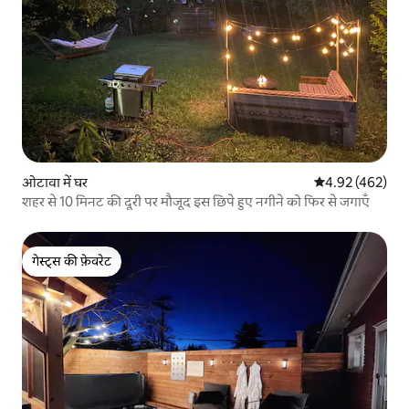
ओटावा में घर
औसत रेटिंग 5 में स
4.92 (462)
शहर से 10 मिनट की दूरी पर मौजूद इस छिपे हुए नगीने को फिर से जगाएँ
गेस्ट्स की फ़ेवरेट
गेस्ट्स की फ़ेवरेट