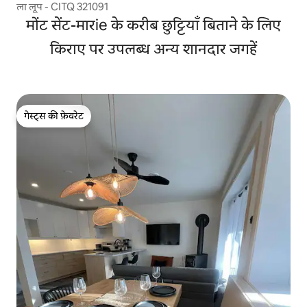
ला लूप - CITQ 321091
मोंट सेंट-मारie के करीब छुट्टियाँ बिताने के लिए
किराए पर उपलब्ध अन्य शानदार जगहें
गेस्ट्स की फ़ेवरेट
गेस्ट्स की फ़ेवरेट