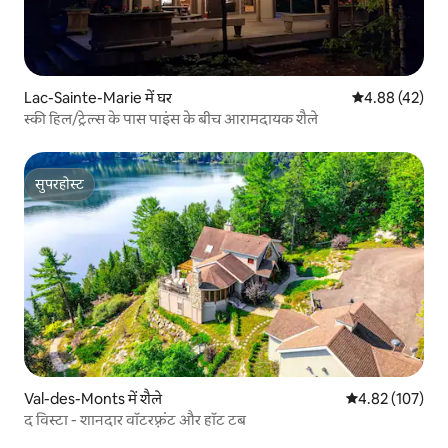
Lac-Sainte-Marie में घर
औसत रेटिंग 5 में 
4.88 (42)
स्की हिल/ट्रेल्स के पास पाइंस के बीच आरामदायक शैले
सुपरहोस्ट
सुपरहोस्ट
Val-des-Monts में शैले
औसत रेटिंग 5 में स
4.82 (107)
द विस्टा - शानदार वॉटरफ़्रंट और हॉट टब