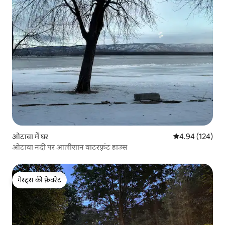
ओटावा में घर
औसत रेटिंग 5 में स
4.94 (124)
ओटावा नदी पर आलीशान वाटरफ़्रंट हाउस
गेस्ट्स की फ़ेवरेट
गेस्ट्स की फ़ेवरेट