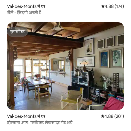
Val-des-Monts में घर
औसत रेटिंग 5 में स
4.88 (174)
शैले - ज़िंदगी अच्छी है
सुपरहोस्ट
सुपरहोस्ट
Val-des-Monts में घर
औसत रेटिंग 5 में स
4.88 (201)
दोस्ताना आग: परफ़ेक्ट लेकसाइड गेटअवे