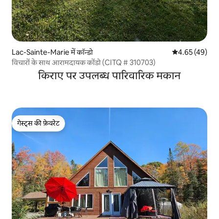
Lac-Sainte-Marie में कॉन्डो
औसत रेटिंग 5 में 
4.65 (49)
विचारों के साथ आरामदायक कोंडो (CITQ # 310703)
किराए पर उपलब्ध पारिवारिक मकान
गेस्ट्स की फ़ेवरेट
गेस्ट्स की फ़ेवरेट