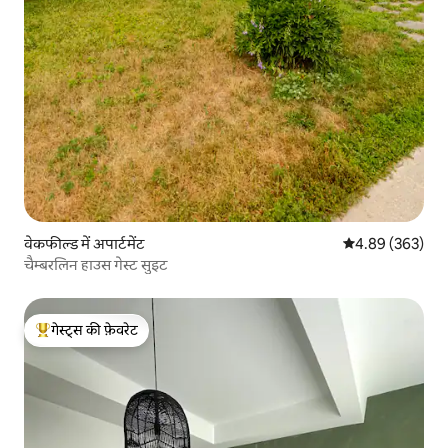
वेकफील्ड में अपार्टमेंट
औसत रेटिंग 5 में स
4.89 (363)
चैम्बरलिन हाउस गेस्ट सुइट
गेस्ट्स की फ़ेवरेट
गेस्ट्स का टॉप फ़ेवरेट