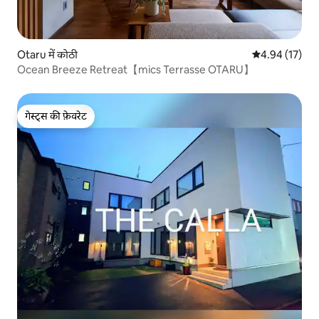
Otaru में कोठी
औसत रेटिंग 5 में 
4.94 (17)
Ocean Breeze Retreat【mics Terrasse OTARU】
गेस्ट्स की फ़ेवरेट
गेस्ट्स की फ़ेवरेट