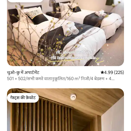
गेस्ट्स का टॉप फ़ेवरेट
चुओ-कु में अपार्टमेंट
औसत रेटिंग 5 में स
4.99 (225)
501 + 502/सभी कमरे वातानुकूलित/160 m² निजी/4 बेडरूम + 4
बाथरूम/सबवे स्टेशन से 1 कार/2 मिनट के लिए मुफ़्त पार्किंग हैं
गेस्ट्स की फ़ेवरेट
गेस्ट्स की फ़ेवरेट