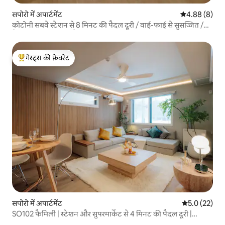
सपोरो में अपार्टमेंट
औसत रेटिंग 5 में
4.88 (8)
कोटोनी सबवे स्टेशन से 8 मिनट की पैदल दूरी / वाई-फाई से सुसज्जित /
ग्रैंड सक्सेस कोटोनी ll स्टैंडर्ड रूम
गेस्ट्स की फ़ेवरेट
गेस्ट्स का टॉप फ़ेवरेट
सपोरो में अपार्टमेंट
औसत रेटिंग 5 मे
5.0 (22)
SO102 फैमिली | स्टेशन और सुपरमार्केट से 4 मिनट की पैदल दूरी |
साप्पोरो, ओडोरी, सुसुकिनो के लिए सीधी सेवा | 70 वर्ग मीटर | पार्किंग की