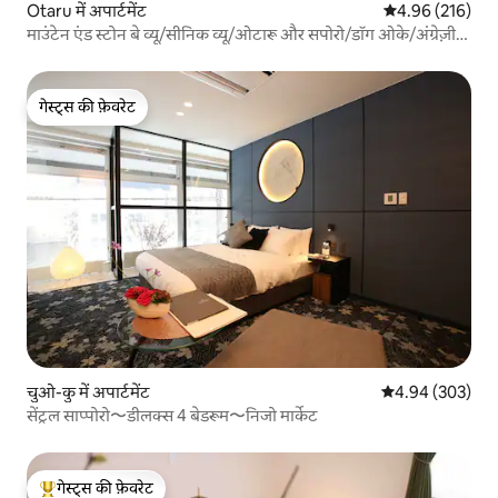
Otaru में अपार्टमेंट
औसत रेटिंग 5 में स
4.96 (216)
माउंटेन एंड स्टोन बे व्यू/सीनिक व्यू/ओटारू और सपोरो/डॉग ओके/अंग्रेज़ी/
मिनपाकु एज़ोरा तक अच्छी पहुँच
गेस्ट्स की फ़ेवरेट
गेस्ट्स की फ़ेवरेट
चुओ-कु में अपार्टमेंट
औसत रेटिंग 5 में स
4.94 (303)
सेंट्रल साप्पोरो〜डीलक्स 4 बेडरूम〜निजो मार्केट
गेस्ट्स की फ़ेवरेट