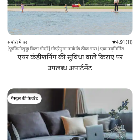
सपोरो में घर
औसत रेटिंग 5 में
4.91 (11)
[फुजिनोशुकु विला मोएरे] मोएरेनुमा पार्क के ठीक पास | एक नवनिर्मित
इमारत जिसे आप अपने पालतू कुत्ते के साथ किराए पर ले सकते हैं
एयर कंडीशनिंग की सुविधा वाले किराए पर
उपलब्ध अपार्टमेंट
गेस्ट्स की फ़ेवरेट
गेस्ट्स की फ़ेवरेट