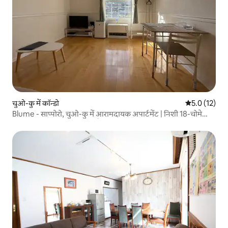
चुओ-कु में कॉन्डो
औसत रेटिंग 5 मे
5.0 (12)
Blume - साप्पोरो, चुओ-कु में आरामदायक अपार्टमेंट | निशी 18-चोमे
स्टेशन से लगभग 10 मिनट की पैदल दूरी पर, मात्सुमी...