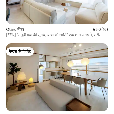
Otaru में घर
औसत रेटिंग 5 मे
5.0 (16)
[ZEN] "समुद्री हवा की सुगंध, यात्रा की शांति" एक शांत जगह में, शरीर और
मन दोनों को आराम मिलता है। एक अच्छी यात्रा के लिए एक अच्छी
आरामगाह
गेस्ट्स की फ़ेवरेट
गेस्ट्स की फ़ेवरेट