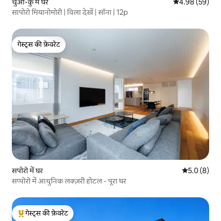
चुओ-कु में घर
औसत रेटिंग 5 में 
4.98 (59)
सापोरो मियानोमोरी | विला देखें | सॉना | 12p
गेस्ट्स की फ़ेवरेट
गेस्ट्स की फ़ेवरेट
सपोरो में घर
औसत रेटिंग 5 म
5.0 (8)
सप्पोरो में आधुनिक लक्ज़री होटल - पूरा घर
गेस्ट्स की फ़ेवरेट
गेस्ट्स का टॉप फ़ेवरेट