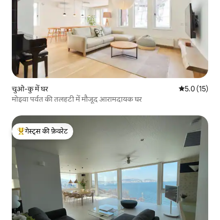
चुओ-कु में घर
औसत रेटिंग 5 मे
5.0 (15)
मोइवा पर्वत की तलहटी में मौजूद आरामदायक घर
गेस्ट्स की फ़ेवरेट
गेस्ट्स का टॉप फ़ेवरेट