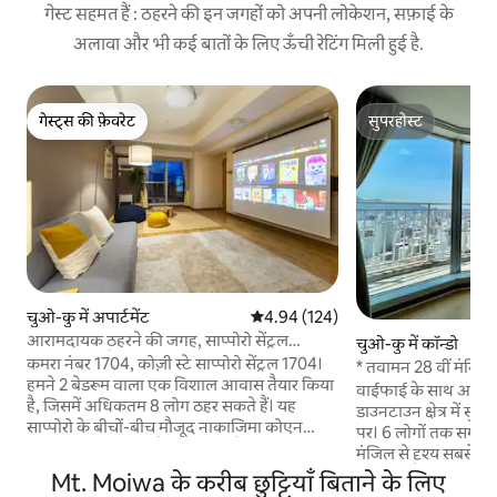
गेस्ट सहमत हैं : ठहरने की इन जगहों को अपनी लोकेशन, सफ़ाई के
अलावा और भी कई बातों के लिए ऊँची रेटिंग मिली हुई है.
गेस्ट्स की फ़ेवरेट
सुपरहोस्ट
गेस्ट्स की फ़ेवरेट
सुपरहोस्ट
चुओ-कु में अपार्टमेंट
औसत रेटिंग 5 में से 4.94, 124 समीक्षाएँ
4.94 (124)
आरामदायक ठहरने की जगह, साप्पोरो सेंट्रल
चुओ-कु में कॉन्डो
नाकाजिमा、फ़ैमिली अपार्टमेंट...
कमरा नंबर 1704, कोज़ी स्टे साप्पोरो सेंट्रल 1704।
* तवामन 28 वीं मंजिल आ
हमने 2 बेडरूम वाला एक विशाल आवास तैयार किया
सपोरो * 2LDK * वाईफा
वाईफाई के साथ अच्छा स्थ
है, जिसमें अधिकतम 8 लोग ठहर सकते हैं। यह
डाउनटाउन क्षेत्र में सु
साप्पोरो के बीचों-बीच मौजूद नाकाजिमा कोएन
पर। 6 लोगों तक समायो
स्टेशन से 2 मिनट की पैदल दूरी पर है। कमरा : यह 2
मंजिल से दृश्य सबसे अच्छा
बेडरूम वाला यूनिट है। अगर आप लिविंग रूम में
सेट होता है, इशिकारी 
Mt. Moiwa के करीब छुट्टियाँ बिताने के लिए
जापानी शैली वाली जगह में फ़्यूटन (2 सेट) बिछाते हैं,
दूरी पर देखी जा सकती ह