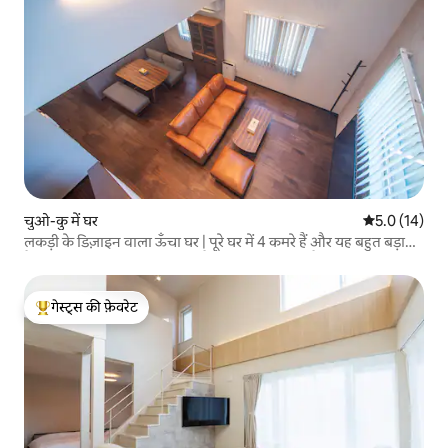
चुओ-कु में घर
औसत रेटिंग 5 मे
5.0 (14)
लकड़ी के डिज़ाइन वाला ऊँचा घर | पूरे घर में 4 कमरे हैं और यह बहुत बड़ा
है・अधिकतम 10 लोग रह सकते हैं・पार्किंग उपलब्ध है・युआनशान पार्क
के पास है
गेस्ट्स की फ़ेवरेट
गेस्ट्स का टॉप फ़ेवरेट