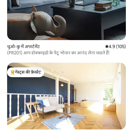
चुओ-कु में अपार्टमेंट
औसत रेटिंग 5 में 
4.9 (105)
(PR201) आप होक्काइडो के पेटू भोजन का आनंद लेना चाहते हैं!
गेस्ट्स की फ़ेवरेट
गेस्ट्स का टॉप फ़ेवरेट