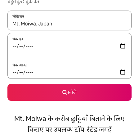
बहुत कुछ बुक करें
लोकेशन
नतीजों के उपलब्ध होने पर, अप और डाउन 'ऐरो की' का इस्तेमाल करके नेविगेट करें
चेक इन
चेक आउट
खोजें
Mt. Moiwa के करीब छुट्टियाँ बिताने के लिए
किराए पर उपलब्ध टॉप-रेटेड जगहें