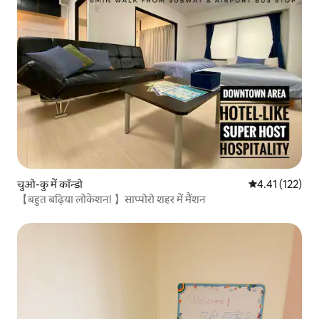
चुओ-कु में कॉन्डो
औसत रेटिंग 5 में स
4.41 (122)
【बहुत बढ़िया लोकेशन! 】साप्पोरो शहर में मैंशन