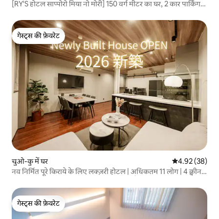
[RY'S होटल साप्पोरो मिया नो मोरी] 150 वर्ग मीटर का घर, 2 कार पार्किंग
(छत के साथ), 2000 कॉमिक बुक, अधिकतम 10 लोग
गेस्ट्स की फ़ेवरेट
गेस्ट्स की फ़ेवरेट
चुओ-कु में घर
औसत रेटिंग 5 में 
4.92 (38)
नव निर्मित पूरे किराये के लिए लक्ज़री होटल | अधिकतम 11 लोग | 4 क्वीन +
3 सिंगल | 3LDK | ओडोरी पार्क से 8 मिनट की पैदल दूरी पर, साप्पोरो के
केंद्र में
गेस्ट्स की फ़ेवरेट
गेस्ट्स की फ़ेवरेट