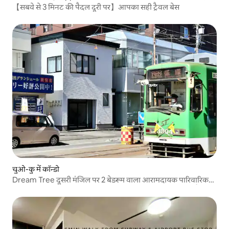
【सबवे से 3 मिनट की पैदल दूरी पर】आपका सही ट्रैवल बेस
चुओ-कु में कॉन्डो
Dream Tree दूसरी मंजिल पर 2 बेडरूम वाला आरामदायक पारिवारिक
कमरा B रूम (ऊपर जाना होगा) साप्पोरो सिटी स्टेशन से 0 मिनट की पैदल
दूरी, सुपरमार्केट 1 मिनट की पैदल दूरी पर