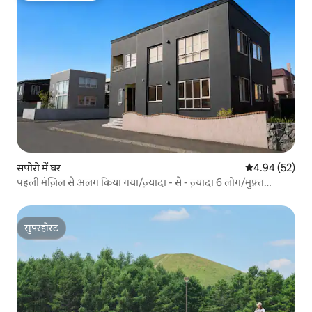
सपोरो में घर
औसत रेटिंग 5 में 
4.94 (52)
पहली मंज़िल से अलग किया गया/ज़्यादा - से - ज़्यादा 6 लोग/मुफ़्त
पार्किंग/हाईवे का आसान ऐक्सेस
सुपरहोस्ट
सुपरहोस्ट