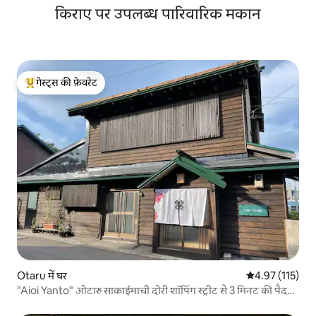
किराए पर उपलब्ध पारिवारिक मकान
गेस्ट्स की फ़ेवरेट
गेस्ट्स का टॉप फ़ेवरेट
Otaru में घर
औसत रेटिंग 5 में स
4.97 (115)
"Aioi Yanto" ओटारु साकाईमाची दोरी शॉपिंग स्ट्रीट से 3 मिनट की पैदल
दूरी पर। एक ऐसा आवास जहाँ आप पारंपरिक जापानी जीवन का अनुभव ले