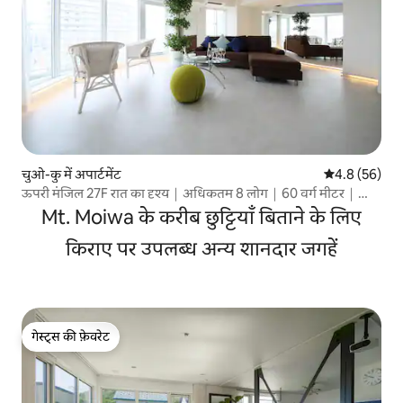
चुओ-कु में अपार्टमेंट
औसत रेटिंग 5 में
4.8 (56)
ऊपरी मंजिल 27F रात का दृश्य｜अधिकतम 8 लोग｜60 वर्ग मीटर｜
परिवारों और समूहों के लिए｜सुसुकी से 5 मिनट｜परिवार/समूह
Mt. Moiwa के करीब छुट्टियाँ बिताने के लिए
किराए पर उपलब्ध अन्य शानदार जगहें
गेस्ट्स की फ़ेवरेट
गेस्ट्स की फ़ेवरेट