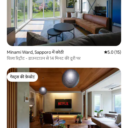
Minami Ward, Sapporo में कोठी
औसत रेटिंग 5 मे
5.0 (15)
विला रिट्रीट - डाउनटाउन से 14 मिनट की दूरी पर
गेस्ट्स की फ़ेवरेट
गेस्ट्स की फ़ेवरेट