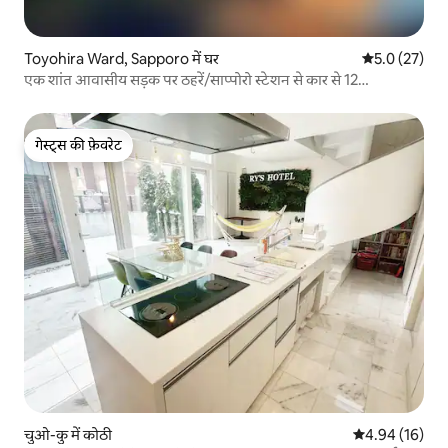
Toyohira Ward, Sapporo में घर
औसत रेटिंग 5 मे
5.0 (27)
एक शांत आवासीय सड़क पर ठहरें/साप्पोरो स्टेशन से कार से 12
मिनट/5LDK/2 बाथरूम/सभी कमरों में एयर कंडीशनिंग/2 कारों के लिए
पार्किंग
गेस्ट्स की फ़ेवरेट
गेस्ट्स की फ़ेवरेट
चुओ-कु में कोठी
औसत रेटिंग 5 में 
4.94 (16)