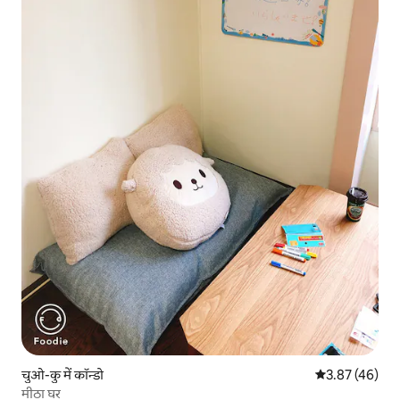
चुओ-कु में कॉन्डो
औसत रेटिंग 5 में 
3.87 (46)
मीठा घर