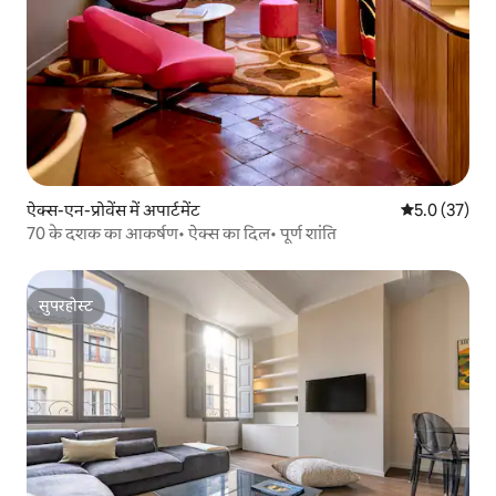
ऐक्स-एन-प्रोवेंस में अपार्टमेंट
औसत रेटिंग 5 मे
5.0 (37)
70 के दशक का आकर्षण• ऐक्स का दिल• पूर्ण शांति
सुपरहोस्ट
सुपरहोस्ट