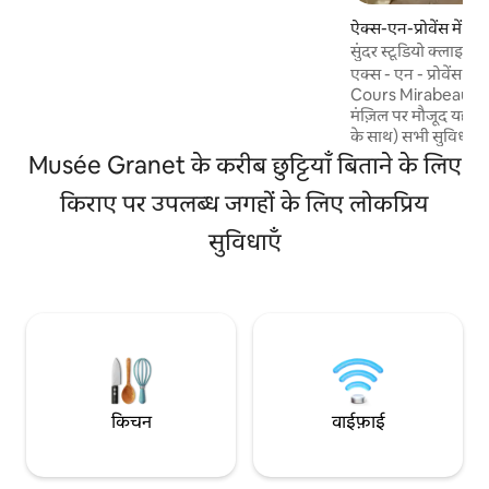
रेस्टोरेंट, ग्राउंड फ़्लोर पर सुपरमार्केट के बिल्कुल
ऐक्स-एन-प्रोवेंस में अपार
पास। सुरक्षित बिल्डिंग।
सुंदर स्टूडियो क्लाइम -
एक्स - एन - प्रोवेंस के
Cours Mirabeau से 1
मंज़िल पर मौजूद यह वात
के साथ) सभी सुविधाएँ देता है: • किं
(180 सेमी) में 2 मॉड्यूलर बेड,
Musée Granet के करीब छुट्टियाँ बिताने के लिए
किचन: स्मेग टोस्टर और क
किराए पर उपलब्ध जगहों के लिए लोकप्रिय
लिनन दिया गया, हेयर ड्रायर 
से एक शांत सड़क पर स्
सुविधाएँ
ही एक्स के आकर्षण और
आस - पास पार्किंग मिग्नेट
पुनर्निर्मित स्टूडियो
किचन
वाईफ़ाई