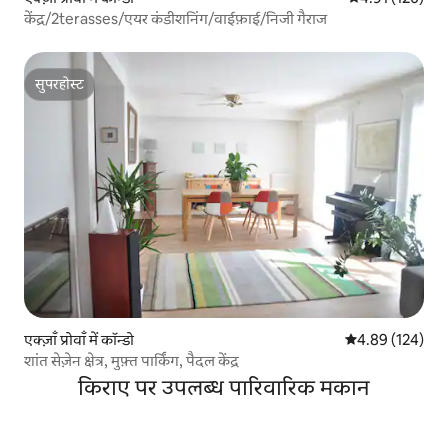
केंद्र/2terasses/एयर कंडीशनिंग/वाईफ़ाई/निजी गैराज
सुपरहोस्ट
सुपरहोस्ट
एक्ज़ाँ प्रोवाँ में कॉन्डो
औसत रेटिंग 5 में स
4.89 (124)
शांत सेज़ेन क्षेत्र, मुफ़्त पार्किंग, पैदल केंद्र
किराए पर उपलब्ध पारिवारिक मकान