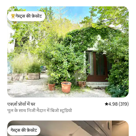
गेस्ट्स की फ़ेवरेट
गेस्ट्स का टॉप फ़ेवरेट
एक्ज़ाँ प्रोवाँ में घर
औसत रेटिंग 5 में स
4.98 (319)
पूल के साथ निजी मैदान में बिजो स्टूडियो
गेस्ट्स की फ़ेवरेट
गेस्ट्स की फ़ेवरेट