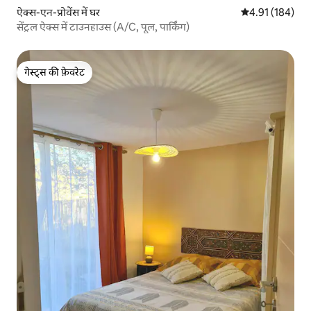
ऐक्स-एन-प्रोवेंस में घर
औसत रेटिंग 5 में स
4.91 (184)
सेंट्रल ऐक्स में टाउनहाउस (A/C, पूल, पार्किंग)
गेस्ट्स की फ़ेवरेट
गेस्ट्स की फ़ेवरेट