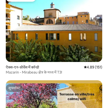
गेस्ट्स का टॉप फ़ेवरेट
ऐक्स-एन-प्रोवेंस में कॉन्डो
औसत रेटिंग 5 में स
4.89 (151)
Mazarin - Mirabeau क्षेत्र के मध्य में T3!
सुपरहोस्ट
सुपरहोस्ट