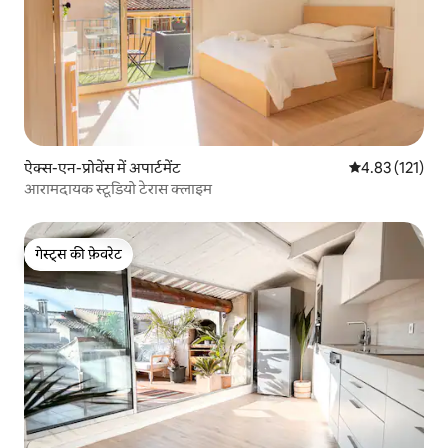
ऐक्स-एन-प्रोवेंस में अपार्टमेंट
औसत रेटिंग 5 में स
4.83 (121)
आरामदायक स्टूडियो टेरास क्लाइम
गेस्ट्स की फ़ेवरेट
गेस्ट्स की फ़ेवरेट