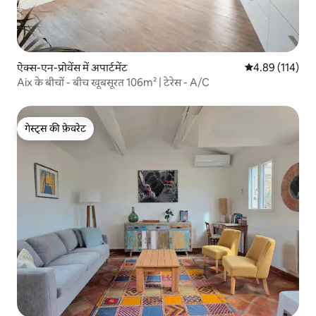
ऐक्स-एन-प्रोवेंस में अपार्टमेंट
औसत रेटिंग 5 में स
4.89 (114)
Aix के बीचों - बीच खूबसूरत 106m² | टेरेस - A/C
गेस्ट्स की फ़ेवरेट
गेस्ट्स की फ़ेवरेट