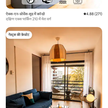
ऐक्स-एन-प्रोवेंस-सुड में कॉन्डो
औसत रेटिंग 5 में स
4.88 (271)
दक्षिण एक्स पार्किंग 210 में मेरा वर्ग
गेस्ट्स की फ़ेवरेट
गेस्ट्स की फ़ेवरेट