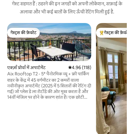
गेस्ट सहमत हैं : ठहरने की इन जगहों को अपनी लोकेशन, सफ़ाई के
अलावा और भी कई बातों के लिए ऊँची रेटिंग मिली हुई है.
गेस्ट्स की फ़ेवरेट
गेस्ट्स की फ़ेवरेट
गेस्ट्स की फ़ेवरेट
गेस्ट्स का टॉप फ़ेवरेट
एक्ज़ाँ प्रोवाँ में अपार्टमेंट
औसत रेटिंग 5 में से 4.96, 118 समीक्षाएँ
4.96 (118)
Aix Rooftop T2 - 5* पैनोरमिक व्यू + फ्री पार्किंग
शहर के केंद्र में 45 वर्गमीटर का 2 कमरों वाला
नवीनीकृत अपार्टमेंट (2025 में 5 सितारों की रेटिंग दी
गई) जो प्लेस डे ला रोटोंडे की ओर मुख करता है और
14वीं मंजिल पर होने के कारण शांत है। एक छोटी
कार के लिए गैराज की व्यवस्था है। 1 से 4 मेहमान। 25
वर्ग मीटर की छत, जहाँ से ऐक्स और सेंट विक्टोरिया
पहाड़ के अद्भुत नज़ारे दिखाई देते हैं। एक पर्यटक के
तौर पर या व्यावसायिक यात्रा के दौरान ऐक्स को
जानने के लिए बिलकुल सही। सार्वजनिक पार्किंग,
ट्रेन स्टेशन, GTP, प्रोवेंसल गलियों में शॉपिंग,