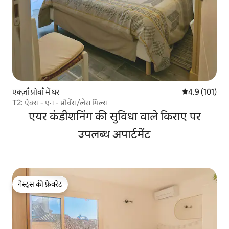
एक्ज़ाँ प्रोवाँ में घर
औसत रेटिंग 5 में 
4.9 (101)
T2: ऐक्स - एन - प्रोवेंस/लेस मिल्स
एयर कंडीशनिंग की सुविधा वाले किराए पर
उपलब्ध अपार्टमेंट
गेस्ट्स की फ़ेवरेट
गेस्ट्स की फ़ेवरेट