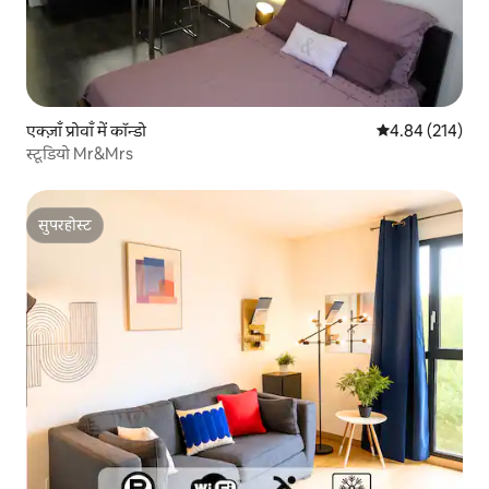
एक्ज़ाँ प्रोवाँ में कॉन्डो
औसत रेटिंग 5 में स
4.84 (214)
स्टूडियो Mr&Mrs
सुपरहोस्ट
सुपरहोस्ट