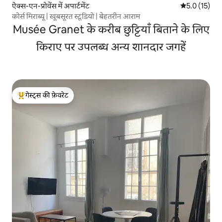
ऐक्स-एन-प्रोवेंस में अपार्टमेंट
औसत रेटिंग 5 मे
5.0 (15)
कोर्स मिराब्यू | खूबसूरत स्टूडियो | बेहतरीन आराम
Musée Granet के करीब छुट्टियाँ बिताने के लिए
किराए पर उपलब्ध अन्य शानदार जगहें
गेस्ट्स की फ़ेवरेट
गेस्ट्स का टॉप फ़ेवरेट