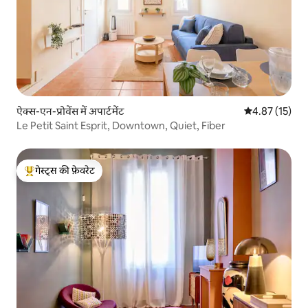
ऐक्स-एन-प्रोवेंस में अपार्टमेंट
औसत रेटिंग 5 में 
4.87 (15)
Le Petit Saint Esprit, Downtown, Quiet, Fiber
गेस्ट्स की फ़ेवरेट
गेस्ट्स का टॉप फ़ेवरेट