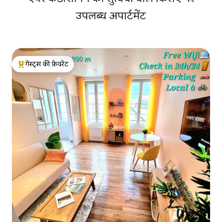
उपलब्ध अपार्टमेंट
गेस्ट्स की फ़ेवरेट
गेस्ट्स का टॉप फ़ेवरेट