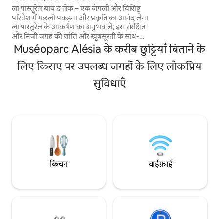
LAKE
ला पास्तूरेल बाय द लेक – एक जंगली और विशिष्ट
4k टीवी, Netflix, P
परिवेश में मछली पकड़ना और प्रकृति का आनंद लेना
TGV से पेरिस से 1 घंटे
ला पास्तुरेल के आकर्षण का अनुभव लें; इस संरक्षित
एस्टेट में शानदार बरगं
और निजी जगह की शांति और खूबसूरती के साथ-
उनकी कीमत पर मोलभाव 
साथ बारीकियों पर दिया गया ध्यान, आपको पूरी तरह
कीमत पर ऑर्डर करना।
Muséoparc Alésia के करीब छुट्टियाँ बिताने के
से आराम देता है। 18वीं सदी का, पारंपरिक पत्थर से
बना, मॉरवांडेल घर, जिसकी धूप से रोशन छत उसकी
लिए किराए पर उपलब्ध जगहों के लिए लोकप्रिय
अपनी झील की ओर मुख करके है और जो पुराने
सुविधाएँ
ऑबर्ज़ दे ब्रिज़ार्ड के डोमेन में 7 हेक्टेयर के पार्क और
जंगल वाले मैदान में स्थित है। अगर जल्दी रिज़र्व
किया जाए, तो मालिश की सुविधा उपलब्ध है।
किचन
वाईफ़ाई