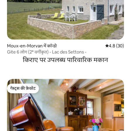
Moux-en-Morvan में कॉन्डो
औसत रेटिंग 5 में
4.8 (30)
Gite 6 लोग (2* वर्गीकृत) - Lac des Settons -
किराए पर उपलब्ध पारिवारिक मकान
गेस्ट्स की फ़ेवरेट
गेस्ट्स की फ़ेवरेट