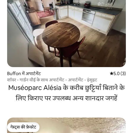
Buffon में अपार्टमेंट
औसत रेटिंग 5 म
5.0 (3)
शॉवर - गार्डन वीई के साथ अपार्टमेंट - अपार्टमेंट - इंसुइट
Muséoparc Alésia के करीब छुट्टियाँ बिताने के
लिए किराए पर उपलब्ध अन्य शानदार जगहें
गेस्ट्स की फ़ेवरेट
गेस्ट्स की फ़ेवरेट