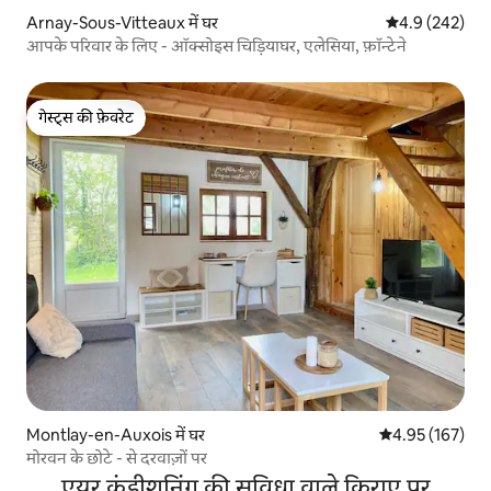
Arnay-Sous-Vitteaux में घर
औसत रेटिंग 5 में 
4.9 (242)
आपके परिवार के लिए - ऑक्सोइस चिड़ियाघर, एलेसिया, फ़ॉन्टेने
गेस्ट्स की फ़ेवरेट
गेस्ट्स की फ़ेवरेट
Montlay-en-Auxois में घर
औसत रेटिंग 5 में स
4.95 (167)
मोरवन के छोटे - से दरवाज़ों पर
एयर कंडीशनिंग की सुविधा वाले किराए पर