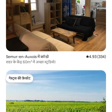
Semur-en-Auxois में कॉन्डो
औसत रेटिंग 5 में स
4.93 (334)
शहर के केंद्र 60m² में अच्छा स्टूडियो।
गेस्ट्स की फ़ेवरेट
गेस्ट्स की फ़ेवरेट