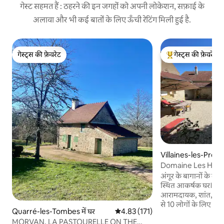
गेस्ट सहमत हैं : ठहरने की इन जगहों को अपनी लोकेशन, सफ़ाई के
अलावा और भी कई बातों के लिए ऊँची रेटिंग मिली हुई है.
गेस्ट्स की फ़ेवरेट
गेस्ट्स की फ़ेवरेट
गेस्ट्स की फ़ेवरेट
गेस्ट्स का टॉप फ़ेवरेट
Villaines-les-Prévot
Domaine Les Hauts
अंगूर के बागानों के नीच
स्थित आकर्षक घर। सेम
आरामदायक, शांत, बंद ब
से 10 लोगों के लिए - 4
Quarré-les-Tombes में घर
औसत रेटिंग 5 में से 4.83, 171 समीक्षाएँ
4.83 (171)
बेड - 3 बाथरूम। घर कार्यात्मक है और बहुत अच्छी
MORVAN, LA PASTOURELLE ON THE
हालत में है। बड़ा सुसज्ज