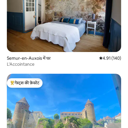
Semur-en-Auxois में घर
औसत रेटिंग 5 में स
4.91 (140)
L'Accointance
गेस्ट्स की फ़ेवरेट
गेस्ट्स का टॉप फ़ेवरेट