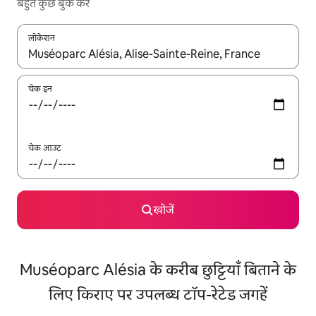
बहुत कुछ बुक करें
लोकेशन
नतीजों के उपलब्ध होने पर, अप और डाउन 'ऐरो की' का इस्तेमाल करके नेविगेट करें
चेक इन
चेक आउट
खोजें
Muséoparc Alésia के करीब छुट्टियाँ बिताने के
लिए किराए पर उपलब्ध टॉप-रेटेड जगहें