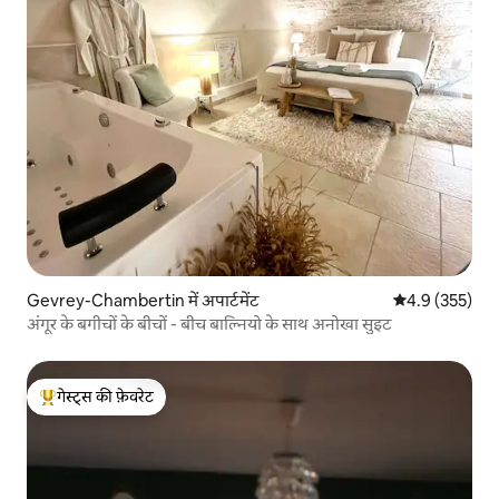
Gevrey-Chambertin में अपार्टमेंट
औसत रेटिंग 5 में 
4.9 (355)
अंगूर के बगीचों के बीचों - बीच बाल्नियो के साथ अनोखा सुइट
गेस्ट्स की फ़ेवरेट
गेस्ट्स का टॉप फ़ेवरेट