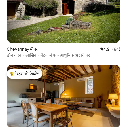
Chevannay में घर
औसत रेटिंग 5 में 
4.91 (64)
ढोम - एक क्लासिक कॉटेज में एक आधुनिक अटारी घर
गेस्ट्स की फ़ेवरेट
गेस्ट्स का टॉप फ़ेवरेट