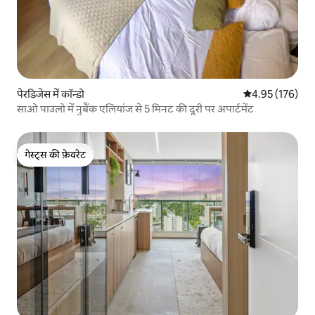
पेरडिजेस में कॉन्डो
औसत रेटिंग 5 में स
4.95 (176)
साओ पाउलो में नुबैंक एलियांज से 5 मिनट की दूरी पर अपार्टमेंट
गेस्ट्स की फ़ेवरेट
गेस्ट्स की फ़ेवरेट