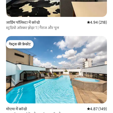
जार्डिम पॉलिस्टा में कॉन्डो
औसत रेटिंग 5 में स
4.94 (218)
स्टूडियो ऑस्कर फ़्रेइर 1 | गैराज और पूल
गेस्ट्स की फ़ेवरेट
गेस्ट्स की फ़ेवरेट
मोएमा में कॉन्डो
औसत रेटिंग 5 में स
4.87 (149)