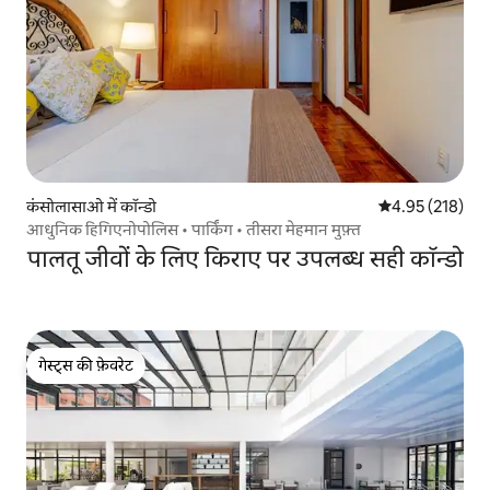
कंसोलासाओ में कॉन्डो
औसत रेटिंग 5 में स
4.95 (218)
आधुनिक हिगिएनोपोलिस • पार्किंग • तीसरा मेहमान मुफ़्त
पालतू जीवों के लिए किराए पर उपलब्ध सही कॉन्डो
गेस्ट्स की फ़ेवरेट
गेस्ट्स की फ़ेवरेट