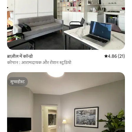
ब्राज़ील में कॉन्डो
औसत रेटिंग 5 में 
4.86 (21)
कोपान : आरामदायक और रोशन स्टूडियो
सुपरहोस्ट
सुपरहोस्ट