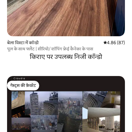
बेला विस्टा में कॉन्डो
औसत रेटिंग 5 में 
4.86 (87)
पूल के साथ फ्लैट | सीरियो/ शॉपिंग फ्रेई कैनेका के पास
किराए पर उपलब्ध निजी कॉन्डो
गेस्ट्स की फ़ेवरेट
गेस्ट्स की फ़ेवरेट