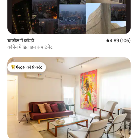
ब्राज़ील में कॉन्डो
औसत रेटिंग 5 में स
4.89 (106)
कोपेन में डिज़ाइन अपार्टमेंट
गेस्ट्स की फ़ेवरेट
गेस्ट्स का टॉप फ़ेवरेट