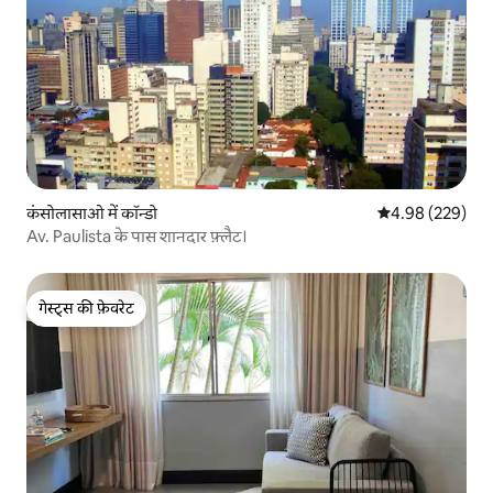
कंसोलासाओ में कॉन्डो
औसत रेटिंग 5 में स
4.98 (229)
Av. Paulista के पास शानदार फ़्लैट।
गेस्ट्स की फ़ेवरेट
गेस्ट्स की फ़ेवरेट