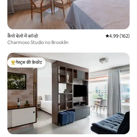
कैंपो बेलो में कॉन्डो
औसत रेटिंग 5 में स
4.99 (162)
Charmoso Studio no Brooklin
गेस्ट्स की फ़ेवरेट
गेस्ट्स का टॉप फ़ेवरेट