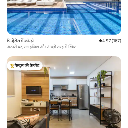
पिन्हेरोस में कॉन्डो
औसत रेटिंग 5 में स
4.97 (167)
अटारी घर, स्टाइलिश और अच्छी तरह से स्थित
गेस्ट्स की फ़ेवरेट
गेस्ट्स का टॉप फ़ेवरेट