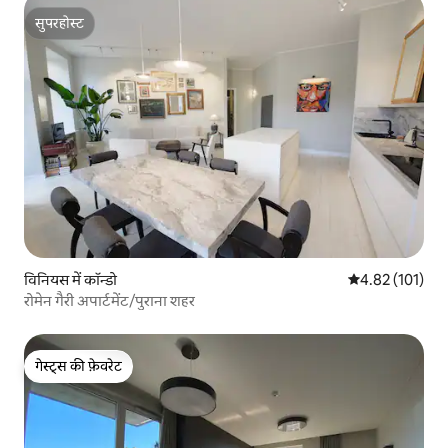
सुपरहोस्ट
सुपरहोस्ट
विनियस में कॉन्डो
औसत रेटिंग 5 में स
4.82 (101)
रोमेन गैरी अपार्टमेंट/पुराना शहर
गेस्ट्स की फ़ेवरेट
गेस्ट्स की फ़ेवरेट