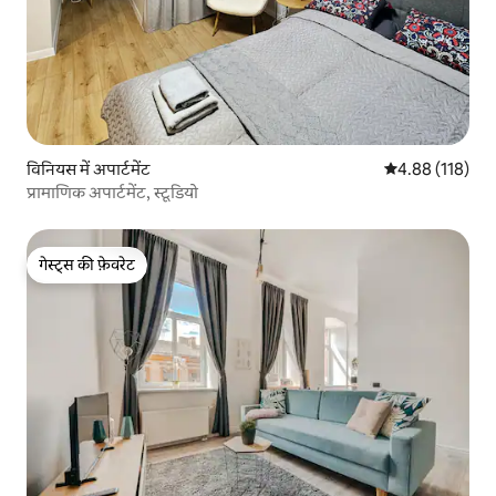
विनियस में अपार्टमेंट
औसत रेटिंग 5 में स
4.88 (118)
प्रामाणिक अपार्टमेंट, स्टूडियो
गेस्ट्स की फ़ेवरेट
गेस्ट्स की फ़ेवरेट