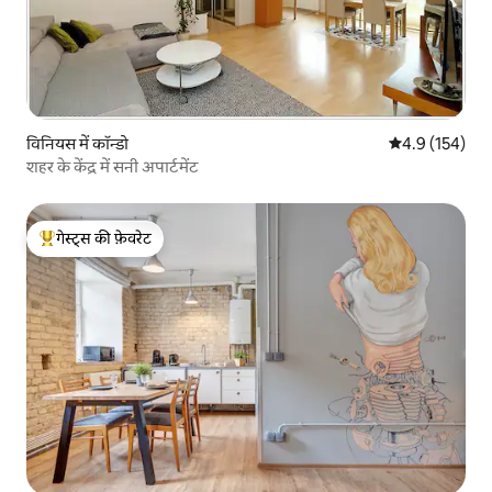
विनियस में कॉन्डो
औसत रेटिंग 5 में 
4.9 (154)
शहर के केंद्र में सनी अपार्टमेंट
गेस्ट्स की फ़ेवरेट
गेस्ट्स का टॉप फ़ेवरेट