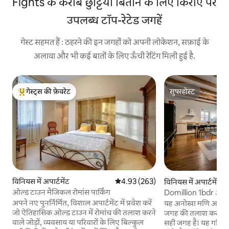
Fights के करीब छुट्टियाँ बिताने के लिए किराए पर
उपलब्ध टॉप-रेटेड जगहें
गेस्ट सहमत हैं : ठहरने की इन जगहों को अपनी लोकेशन, सफ़ाई के
अलावा और भी कई बातों के लिए ऊँची रेटिंग मिली हुई है.
गेस्ट्स की फ़ेवरेट
सुपरहोस्ट
गेस्ट्स का टॉप फ़ेवरेट
सुपरहोस्ट
विनियस में अपार्टमेंट
औसत रेटिंग 5 में से 4.93, 263 समीक्षाएँ
4.93 (263)
विनियस में अपार्टमेंट
ओल्ड टाउन मैजिकल रोमांस पार्किंग
Domillion 1bdr अद्व
एपीटी Tr41
अपने नए पुनर्निर्मित, विशाल अपार्टमेंट में प्रवेश करें
यह अनोखा मणि अपार्टम
जो ऐतिहासिक ओल्ड टाउन में रोमांच की तलाश करने
जगह की तलाश करने वाल
वाले जोड़ों, व्यवसाय या परिवारों के लिए बिल्कुल
सही जगह है। यह गतिश