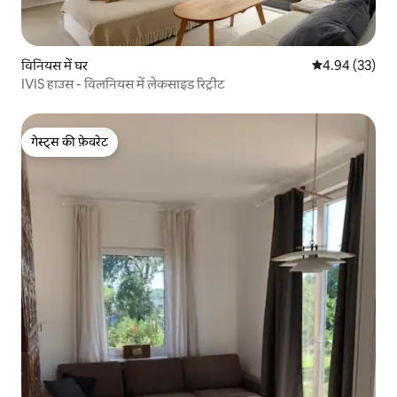
विनियस में घर
औसत रेटिंग 5 में 
4.94 (33)
IVIS हाउस - विलनियस में लेकसाइड रिट्रीट
गेस्ट्स की फ़ेवरेट
गेस्ट्स की फ़ेवरेट