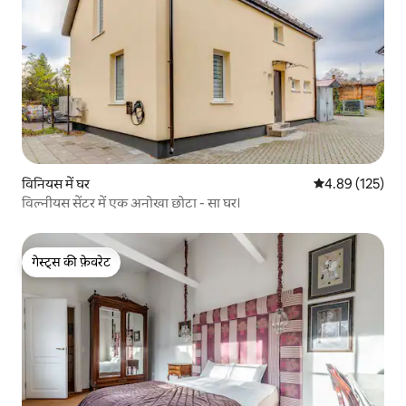
विनियस में घर
औसत रेटिंग 5 में स
4.89 (125)
विल्नीयस सेंटर में एक अनोखा छोटा - सा घर।
गेस्ट्स की फ़ेवरेट
गेस्ट्स की फ़ेवरेट