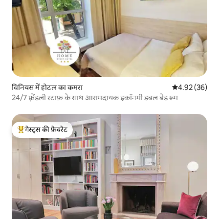
विनियस में होटल का कमरा
औसत रेटिंग 5 में 
4.92 (36)
24/7 फ़्रेंडली स्टाफ़ के साथ आरामदायक इकॉनमी डबल बेड रूम
गेस्ट्स की फ़ेवरेट
गेस्ट्स का टॉप फ़ेवरेट