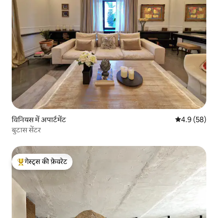
विनियस में अपार्टमेंट
औसत रेटिंग 5 में
4.9 (58)
बुटास सेंटर
गेस्ट्स की फ़ेवरेट
गेस्ट्स का टॉप फ़ेवरेट