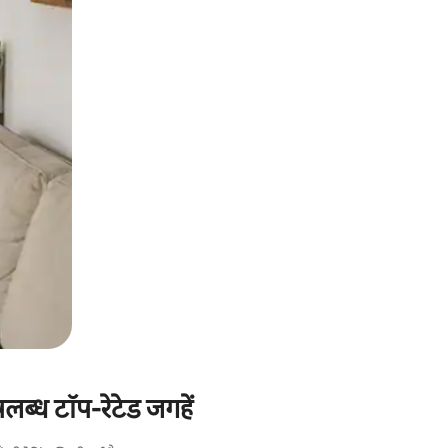
ब्ध टॉप-रेटेड जगहें