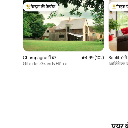
गेस्ट्स की फ़ेवरेट
गेस्ट्स 
गेस्ट्स का टॉप फ़ेवरेट
गेस्ट्स का 
Champagné में घर
औसत रेटिंग 5 में से 4.99, 102
4.99 (102)
Soulitré में
Gite des Grands Hêtre
आर्किटेक्ट
एयर क