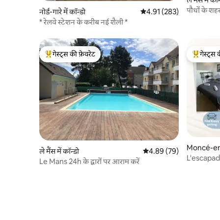
पौधों के शहर 
नोर्ड-गारे में कॉन्डो
औसत रेटिंग 5 में से 4.91, 283
4.91 (283)
* रेलवे स्टेशन के करीब नई शैली *
गेस्ट्स की फ़ेवरेट
गेस्ट्स 
गेस्ट्स का टॉप फ़ेवरेट
गेस्ट्स का 
Moncé-en-B
ले मैंस में कॉन्डो
औसत रेटिंग 5 में से 4.89, 79
4.89 (79)
L'escapad
Le Mans 24h के द्वारों पर आराम करें
WiFi