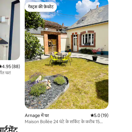
गेस्ट्स की फ़ेवरेट
गेस्ट्स की फ़ेवरेट
औसत रेटिंग 5 में से 4.95, 88 समीक्षाएँ
4.95 (88)
्मित घर!
Arnage में घर
औसत रेटिंग 5 में से 5.0, 1
5.0 (19)
Maison Bollée 24 घंटे के सर्किट के करीब 15
मिनट ले मैन्स
्टमेंट