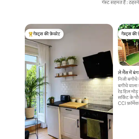
गेस्ट सहमत हैं : ठह
गेस्ट्स की फ़ेवरेट
गेस्ट्स की 
गेस्ट्स का टॉप फ़ेवरेट
गेस्ट्स की 
ले मैंस में बं
निजी बगीचे
बगीचे वाला बंगला 2 लो
रेड हिल मोड़
सर्किट के प
CCI फ़ॉर्म
पैदल दूरी प
BOULERIE J
की दूरी पर शहर के केंद्र से ◇15 मिनट की दूरी पर
टेबल, कुर्सि
आनंद लेने के 
खिड़की पर ए