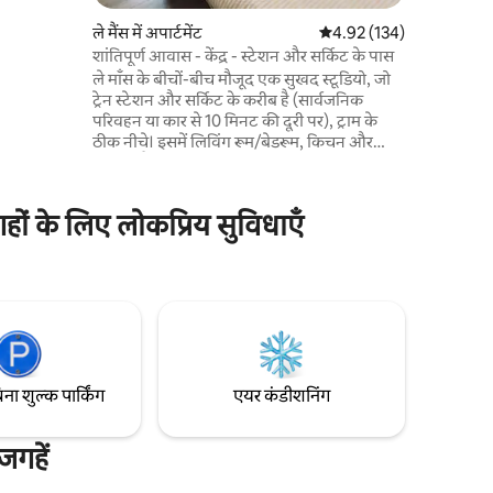
नी केंद्र से
ले मैंस में अपार्टमेंट
औसत रेटिंग 5 में से 4.92, 13
4.92 (134)
्यूनतम है। 24
शांतिपूर्ण आवास - केंद्र - स्टेशन और सर्किट के पास
लिए: बुधवार
ले माँस के बीचों-बीच मौजूद एक सुखद स्टूडियो, जो
ट्रेन स्टेशन और सर्किट के करीब है (सार्वजनिक
परिवहन या कार से 10 मिनट की दूरी पर), ट्राम के
ठीक नीचे। इसमें लिविंग रूम/बेडरूम, किचन और
बाथरूम है। पार्किंग की जगहें परिवहन द्वारा 2 मिनट, 5
मिनट की पैदल दूरी पर उपलब्ध हैं। सभी सुविधाओं के
करीब। हम अपने मेहमानों को खुद आकर चाबियाँ
ं के लिए लोकप्रिय सुविधाएँ
सौंपना पसंद करते हैं। हालाँकि, रात 8 बजे के बाद,
उन्हें लॉकबॉक्स से लिया जा सकता है। बेड लिनेन की
सुविधा दी गई है। अतिरिक्त टॉवल €5।
िना शुल्क पार्किंग
एयर कंडीशनिंग
गहें