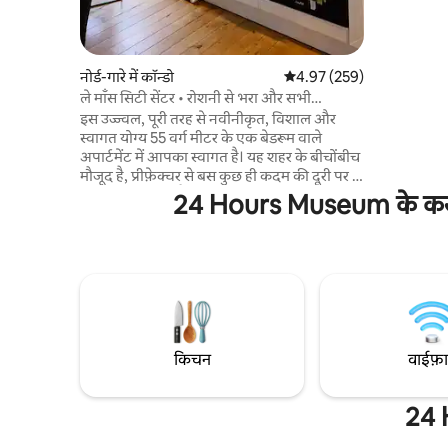
दरवाज़े की ख
नोर्ड-गारे में कॉन्डो
औसत रेटिंग 5 में से 4.97, 259
4.97 (259)
ले माँस सिटी सेंटर • रोशनी से भरा और सभी
सुविधाओं वाला अपार्टमेंट
इस उज्ज्वल, पूरी तरह से नवीनीकृत, विशाल और
स्वागत योग्य 55 वर्ग मीटर के एक बेडरूम वाले
अपार्टमेंट में आपका स्वागत है। यह शहर के बीचोंबीच
मौजूद है, प्रीफ़ेक्चर से बस कुछ ही कदम की दूरी पर है
और ट्रेन स्टेशन से पैदल चलकर 10 मिनट से भी कम
24 Hours Museum के करीब छ
समय में पहुँचा जा सकता है, इसलिए यह व्यावसायिक
यात्रा या रोमांटिक छुट्टी के लिए एकदम सही है। अंदर,
आपको ये चीज़ें नज़र आएँगी: • एक बड़ा लिविंग रूम,
जिसमें पूरी तरह से सुसज्जित किचन है • एक बेडरूम,
जिसमें क्वीन-साइज़ बेड और डेस्क एरिया है • एक
वॉक-इन क्लोज़ेट/लॉन्ड्री रूम • एक बाथरूम और एक
अलग शौचालय • फ़ाइबर ऑप्टिक वाई-फ़ाई
किचन
वाईफ़
24 