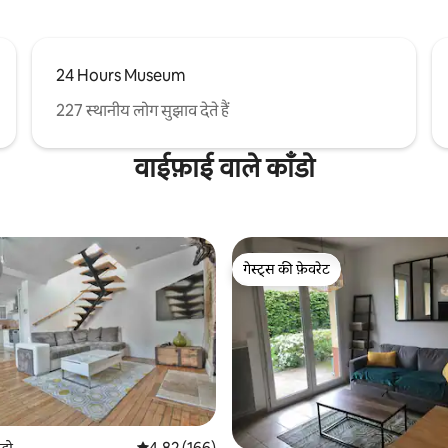
24 Hours Museum
227 स्थानीय लोग सुझाव देते हैं
वाईफ़ाई वाले काँडो
गेस्ट्स की फ़ेवरेट
गेस्ट्स की फ़ेवरेट
्डो
औसत रेटिंग 5 में से 4.82, 166 समीक्षाएँ
4.82 (166)