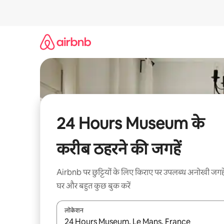
इसे
छोड़कर
सीधा
कॉन्टेंट
पर
जाएँ
24 Hours Museum के
करीब ठहरने की जगहें
Airbnb पर छुट्टियों के लिए किराए पर उपलब्ध अनोखी जगहे
घर और बहुत कुछ बुक करें
लोकेशन
नतीजों के उपलब्ध होने पर, अप और डाउन 'ऐरो की' का इस्तेमाल 