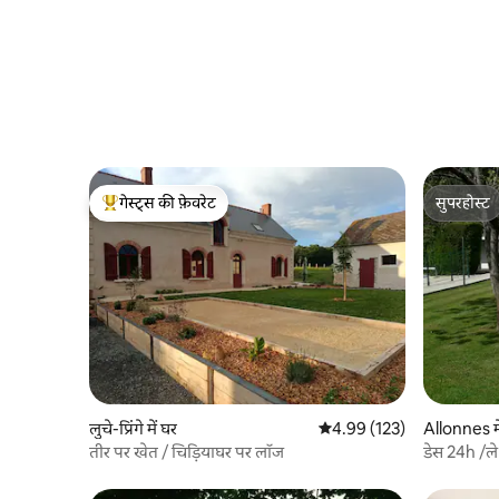
गेस्ट्स की फ़ेवरेट
सुपरहोस्ट
गेस्ट्स का टॉप फ़ेवरेट
सुपरहोस्ट
लुचे-प्रिंगे में घर
औसत रेटिंग 5 में से 4.99, 123
4.99 (123)
Allonnes मे
तीर पर खेत / चिड़ियाघर पर लॉज
डेस 24h /ले