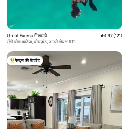
Great Exuma में कॉन्डो
औसत रेटिंग 5 में स
4.97 (121)
सैंडी बीच कॉटेज, बीचफ़्रंट, ऊपरी लेवल #12
गेस्ट्स की फ़ेवरेट
गेस्ट्स का टॉप फ़ेवरेट