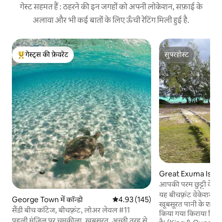
गेस्ट सहमत हैं : ठहरने की इन जगहों को अपनी लोकेशन, सफ़ाई के
अलावा और भी कई बातों के लिए ऊँची रेटिंग मिली हुई है.
गेस्ट्स की फ़ेवरेट
सुपरहोस्ट
गेस्ट्स का टॉप फ़ेवरेट
सुपरहोस्ट
Great Exuma Island 
आपकी परम छुट्टी के लिए
यह बीचफ़्रंट वेकेशन रेंट
George Town में कॉन्डो
औसत रेटिंग 5 में से 4.93, 145 समीक्षाएँ
4.93 (145)
खूबसूरत पानी के शानदार नज
सैंडी बीच कॉटेज, बीचफ़्रंट, लोअर लेवल #11
किया गया किराया सिर्फ़
पहली मंज़िल पर चमकीला, खूबसूरत, अच्छी तरह से