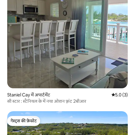
Staniel Cay में अपार्टमेंट
औसत रेटिंग 5 म
5.0 (3)
सी स्टार : स्टैनियल के में नया ओशन फ़्रंट 2बीआर
गेस्ट्स की फ़ेवरेट
गेस्ट्स की फ़ेवरेट