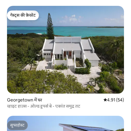
गेस्ट्स की फ़ेवरेट
गेस्ट्स की फ़ेवरेट
Georgetown में घर
औसत रेटिंग 5 में 
4.91 (54)
व्हाइट हाउस - ओल्ड हूपर्स बे - एकांत समुद्र तट
सुपरहोस्ट
सुपरहोस्ट