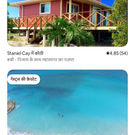
Staniel Cay में कोठी
औसत रेटिंग 5 में 
4.85 (54)
रूबी - निजता के साथ महासागर का नज़ारा
गेस्ट्स की फ़ेवरेट
गेस्ट्स की फ़ेवरेट