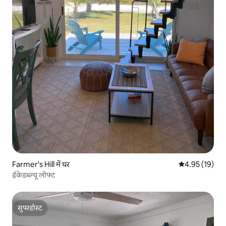
Farmer's Hill में घर
औसत रेटिंग 5 में 
4.95 (19)
ईकेडब्ल्यू लोफ्ट
सुपरहोस्ट
सुपरहोस्ट