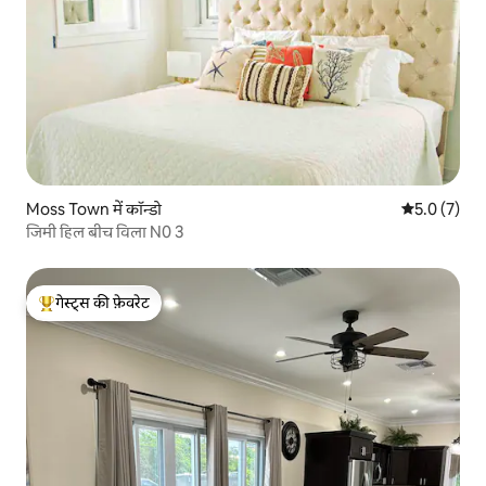
Moss Town में कॉन्डो
औसत रेटिंग 5 म
5.0 (7)
जिमी हिल बीच विला N0 3
गेस्ट्स की फ़ेवरेट
गेस्ट्स का टॉप फ़ेवरेट