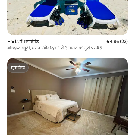
Harts में अपार्टमेंट
औसत रेटिंग 5 में 
4.86 (22)
बीचफ़्रंट ब्यूटी, मरीना और रिज़ॉर्ट से 3 मिनट की दूरी पर #5
सुपरहोस्ट
सुपरहोस्ट