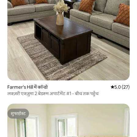
Farmer's Hill में कॉन्डो
औसत रेटिंग 5 मे
5.0 (27)
लक्ज़री एक्ज़ुमा 2 बेडरूम अपार्टमेंट #1 - बीच तक पहुँच
सुपरहोस्ट
सुपरहोस्ट