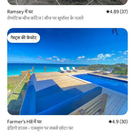
Ramsey में घर
औसत रेटिंग 5 में 
4.89 (37)
रोमांटिक बीच कॉटेज | बीच पर सूर्यास्त के नज़ारे
गेस्ट्स की फ़ेवरेट
गेस्ट्स की फ़ेवरेट
Farmer's Hill में घर
औसत रेटिंग 5 में
4.9 (30)
इंडिगो हाउस - एक्सुमा पर सबसे छोटा घर