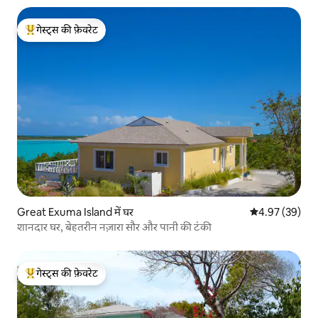
गेस्ट्स की फ़ेवरेट
गेस्ट्स का टॉप फ़ेवरेट
Great Exuma Island में घर
औसत रेटिंग 5 में 
4.97 (39)
शानदार घर, बेहतरीन नज़ारा सौर और पानी की टंकी
गेस्ट्स की फ़ेवरेट
गेस्ट्स का टॉप फ़ेवरेट