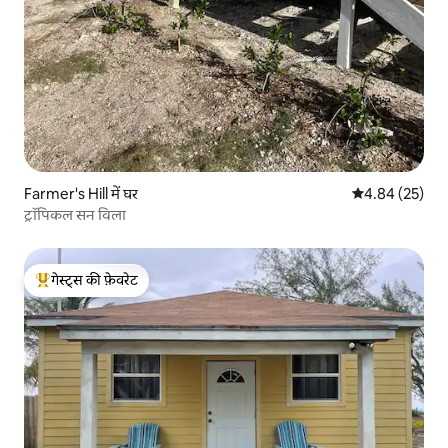
Farmer's Hill में घर
औसत रेटिंग 5 में 
4.84 (25)
ट्रॉपिकल सन विला
गेस्ट्स की फ़ेवरेट
गेस्ट्स का टॉप फ़ेवरेट