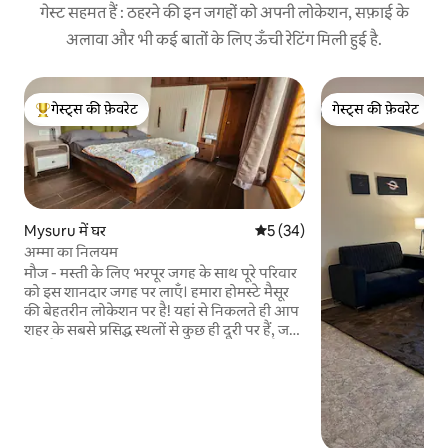
गेस्ट सहमत हैं : ठहरने की इन जगहों को अपनी लोकेशन, सफ़ाई के
अलावा और भी कई बातों के लिए ऊँची रेटिंग मिली हुई है.
गेस्ट्स की फ़ेवरेट
गेस्ट्स की फ़ेवरेट
गेस्ट्स का टॉप फ़ेवरेट
गेस्ट्स की फ़ेवरेट
Mysuru में घर
औसत रेटिंग 5 में से 5, 34 समीक्षाएँ
5 (34)
अम्मा का निलयम
मौज - मस्ती के लिए भरपूर जगह के साथ पूरे परिवार
को इस शानदार जगह पर लाएँ। हमारा होमस्टे मैसूर
की बेहतरीन लोकेशन पर है! यहां से निकलते ही आप
शहर के सबसे प्रसिद्ध स्थलों से कुछ ही दूरी पर हैं, जहां
तक पैदल चलकर आसानी से पहुंचा जा सकता है:
भव्य मैसूर पैलेस (1.5 किमी), चिड़ियाघर (500
मीटर), प्रदर्शनी मैदान (800 मीटर) और एक्वेरियम (1
किमी)। हम सैंड म्यूजियम, वैक्स म्यूजियम, चामुंडी
हिल्स और जगनमोहन पैलेस जैसे अन्य प्रमुख
दर्शनीय स्थलों को आसानी से देखने के लिए भी