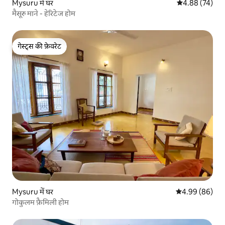
Mysuru में घर
औसत रेटिंग 5 में 
4.88 (74)
मैसूरु माने - हेरिटेज होम
गेस्ट्स की फ़ेवरेट
गेस्ट्स की फ़ेवरेट
Mysuru में घर
औसत रेटिंग 5 में 
4.99 (86)
गोकुलम फ़ैमिली होम