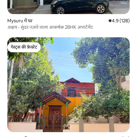
Mysuru में घर
औसत रेटिंग 5 में 
4.9 (128)
अक्षय - सुंदर नज़ारे वाला आकर्षक 2BHK अपार्टमेंट
गेस्ट्स की फ़ेवरेट
गेस्ट्स की फ़ेवरेट