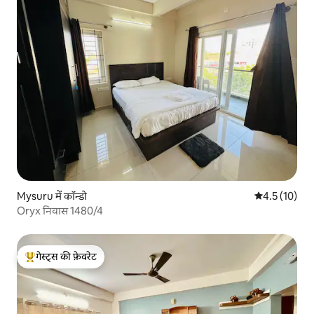
Mysuru में कॉन्डो
औसत रेटिंग 5 मे
4.5 (10)
Oryx निवास 1480/4
गेस्ट्स की फ़ेवरेट
गेस्ट्स का टॉप फ़ेवरेट