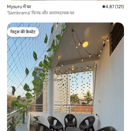
Mysuru में घर
औसत रेटिंग 5 में स
4.87 (121)
'Sambrama' विनम्र और आरामदायक घर
गेस्ट्स की फ़ेवरेट
गेस्ट्स की फ़ेवरेट