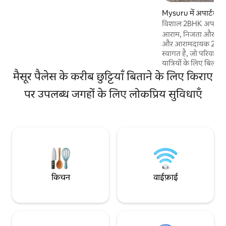
आदर्श स्थान हैं। ध्यान दें : परिवार के सदस्यों को
Mysuru में अपार्टमेंट
प्राथमिकता दी जाती है (शराब पीने/धूम्रपान करने की
विशाल 2BHK अपार्टमेंट
इजाज़त नहीं है)
आराम, निजता और सुवि
और आरामदायक 2bhk अ
स्वागत है, जो परिवार, जो
यात्रियों के लिए बिल्कुल सही है। 
सीमा से सिर्फ़ 4 किमी 
मैसूर पैलेस के करीब छुट्टियाँ बिताने के लिए किराए
आप शॉपिंग मॉल, रेस्ट
पर उपलब्ध जगहों के लिए लोकप्रिय सुविधाएँ
से बस कुछ ही मिनट की दूरी पर
बिल्डिंग में कुल 5 एक ही 
में दो AC कमरे होते हैं। अप
इसलिए कोई लिफ़्ट नहीं है। 12 कारों तक कार 
की सुविधा उपलब्ध है। ( 
किचन
वाईफ़ाई