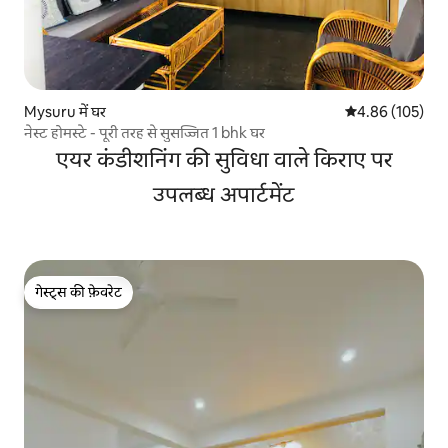
Mysuru में घर
औसत रेटिंग 5 में स
4.86 (105)
नेस्ट होमस्टे - पूरी तरह से सुसज्जित 1 bhk घर
एयर कंडीशनिंग की सुविधा वाले किराए पर
उपलब्ध अपार्टमेंट
गेस्ट्स की फ़ेवरेट
गेस्ट्स की फ़ेवरेट