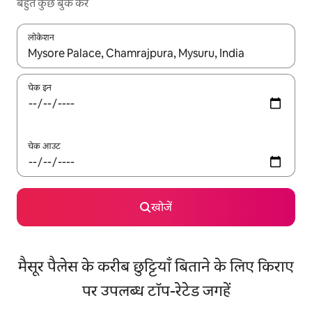
बहुत कुछ बुक करें
लोकेशन
नतीजों के उपलब्ध होने पर, अप और डाउन 'ऐरो की' का इस्तेमाल करके नेविगेट करें
चेक इन
चेक आउट
खोजें
मैसूर पैलेस के करीब छुट्टियाँ बिताने के लिए किराए
पर उपलब्ध टॉप-रेटेड जगहें