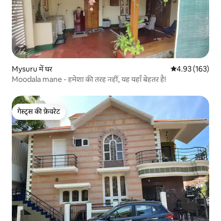
Mysuru में घर
औसत रेटिंग 5 में स
4.93 (163)
Moodala mane - हमेशा की तरह नहीं, यह यहाँ बेहतर है!
गेस्ट्स की फ़ेवरेट
गेस्ट्स की फ़ेवरेट