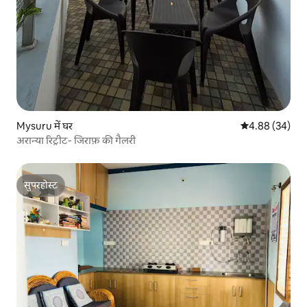
Mysuru में घर
औसत रेटिंग 5 में 
4.88 (34)
अरान्या रिट्रीट- जिराफ़ की गैलरी
सुपरहोस्ट
सुपरहोस्ट