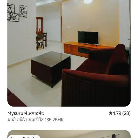
Mysuru में अपार्टमेंट
औसत रेटिंग 5 में 
4.79 (28)
थावी सर्विस अपार्टमेंट 1SE 2BHK