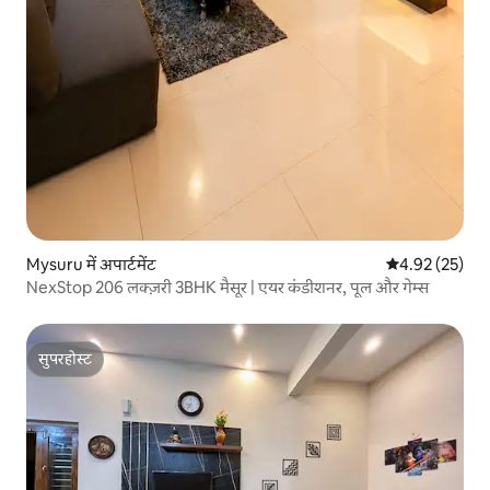
Mysuru में अपार्टमेंट
औसत रेटिंग 5 में 
4.92 (25)
NexStop 206 लक्ज़री 3BHK मैसूर | एयर कंडीशनर, पूल और गेम्स
सुपरहोस्ट
सुपरहोस्ट