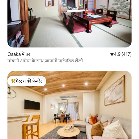
Osaka में घर
औसत रेटिंग 5 में 
4.9 (417)
नांबा में आँगन के साथ जापानी पारंपरिक शैली
गेस्ट्स की फ़ेवरेट
गेस्ट्स का टॉप फ़ेवरेट