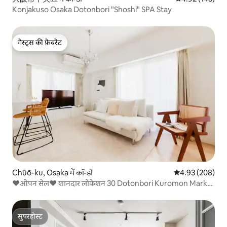
Konjakuso Osaka Dotonbori "Shoshi" SPA Stay
गेस्ट्स की फ़ेवरेट
गेस्ट्स की फ़ेवरेट
Chūō-ku, Osaka में कॉन्डो
औसत रेटिंग 5 में स
4.93 (208)
❤️ओपन सेल❤️ शानदार लोकेशन 30 Dotonbori Kuromon Market
3 10
सुपरहोस्ट
सुपरहोस्ट