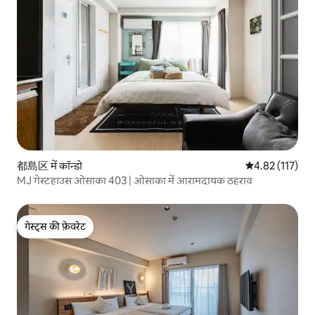
都島区 में कॉन्डो
औसत रेटिंग 5 में स
4.82 (117)
MJ गेस्टहाउस ओसाका 403 | ओसाका में आरामदायक ठहराव
गेस्ट्स की फ़ेवरेट
गेस्ट्स की फ़ेवरेट