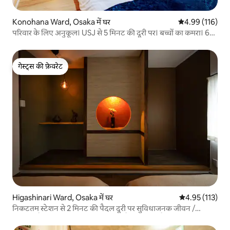
Konohana Ward, Osaka में घर
औसत रेटिंग 5 में स
4.99 (116)
परिवार के लिए अनुकूल। USJ से 5 मिनट की दूरी पर। बच्चों का कमरा। 6
मेहमान
गेस्ट्स की फ़ेवरेट
गेस्ट्स की फ़ेवरेट
Higashinari Ward, Osaka में घर
औसत रेटिंग 5 में स
4.95 (113)
निकटतम स्टेशन से 2 मिनट की पैदल दूरी पर सुविधाजनक जीवन /
ओसाका कैसल के तल पर एक पार्क और मैराथन कोर्स है / ओसाका के ठीक
मध्य में