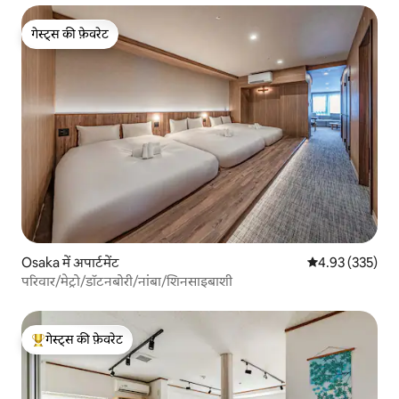
गेस्ट्स की फ़ेवरेट
गेस्ट्स की फ़ेवरेट
Osaka में अपार्टमेंट
औसत रेटिंग 5 में स
4.93 (335)
परिवार/मेट्रो/डॉटनबोरी/नांबा/शिनसाइबाशी
गेस्ट्स की फ़ेवरेट
गेस्ट्स का टॉप फ़ेवरेट