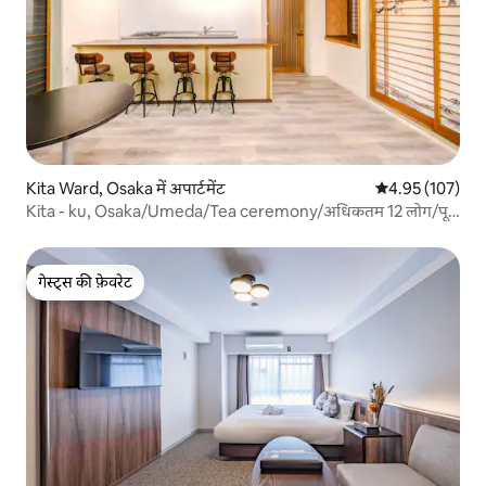
Kita Ward, Osaka में अपार्टमेंट
औसत रेटिंग 5 में स
4.95 (107)
Kita - ku, Osaka/Umeda/Tea ceremony/अधिकतम 12 लोग/पूरे
130 ㎡/ 4BR/4 ट्रेन लाइनों से 1 स्टॉप
गेस्ट्स की फ़ेवरेट
गेस्ट्स की फ़ेवरेट