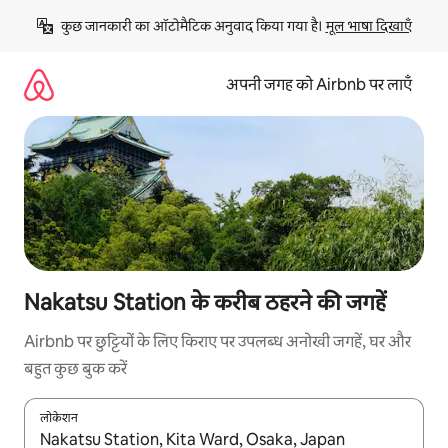
इसे
कुछ जानकारी का ऑटोमैटिक अनुवाद किया गया है। 
मूल भाषा दिखाएँ
छोड़कर
सीधा
कॉन्टेंट
अपनी जगह को Airbnb पर लाएँ
पर
जाएँ
Nakatsu Station के करीब ठहरने की जगहें
Airbnb पर छुट्टियों के लिए किराए पर उपलब्ध अनोखी जगहें, घर और
बहुत कुछ बुक करें
लोकेशन
नतीजों के उपलब्ध होने पर, अप और डाउन 'ऐरो की' का इस्तेमाल करके नेविगेट करें