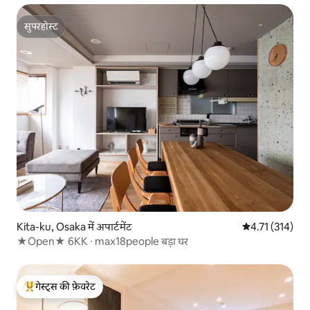
सुपरहोस्ट
सुपरहोस्ट
Kita-ku, Osaka में अपार्टमेंट
औसत रेटिंग 5 में स
4.71 (314)
★Open★ 6ΚK ∙ max18people बड़ा घर
गेस्ट्स की फ़ेवरेट
गेस्ट्स का टॉप फ़ेवरेट