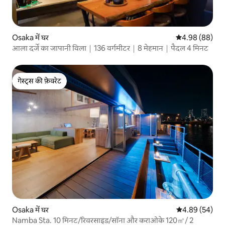
Osaka में घर
औसत रेटिंग 5 में 
4.98 (88)
आला दर्जे का जापानी विला｜136 वर्गमीटर｜8 मेहमान｜पैदल 4 मिनट
गेस्ट्स की फ़ेवरेट
गेस्ट्स की फ़ेवरेट
Osaka में घर
औसत रेटिंग 5 में 
4.89 (54)
Namba Sta. 10 मिनट/रिवरसाइड/सॉना और कराओके 120㎡/ 2