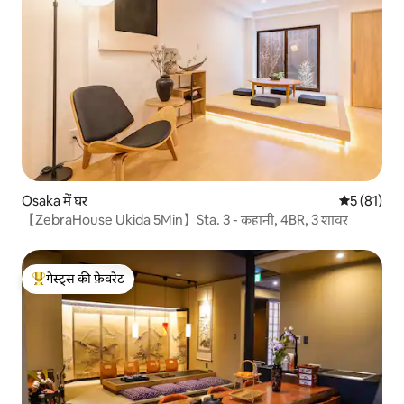
Osaka में घर
औसत रेटिंग 5 
5 (81)
【ZebraHouse Ukida 5Min】Sta. 3 - कहानी, 4BR, 3 शावर
गेस्ट्स की फ़ेवरेट
गेस्ट्स का टॉप फ़ेवरेट