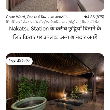
Chuo Ward, Osaka में किराए का अपार्टमेंट
औसत रेटिंग 5 में स
4.86 (875)
शिनशिबाशी नंबर 5 स्टोर में रहें/पारिवारिक यात्रा/मेट्रो से 3 मिनट की पैदल
दूरी/केआईएक्स/शिनशिबाशी/दाइमारु/दोतोनबोरी/नाम्बा/नागाहोरीबाशी,
Nakatsu Station के करीब छुट्टियाँ बिताने के
डबल बेड वाला अपार्टमेंट
लिए किराए पर उपलब्ध अन्य शानदार जगहें
गेस्ट्स की फ़ेवरेट
गेस्ट्स की फ़ेवरेट