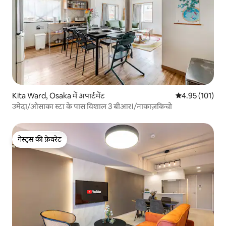
Kita Ward, Osaka में अपार्टमेंट
औसत रेटिंग 5 में स
4.95 (101)
उमेदा/ओसाका स्टा के पास विशाल 3 बीआर।/नाकाज़किचो
गेस्ट्स की फ़ेवरेट
गेस्ट्स की फ़ेवरेट