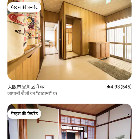
गेस्ट्स की फ़ेवरेट
गेस्ट्स की फ़ेवरेट
大阪市淀川区 में घर
औसत रेटिंग 5 में स
4.93 (545)
जापानी शैली का "टाटामी" घर!
गेस्ट्स की फ़ेवरेट
गेस्ट्स की फ़ेवरेट