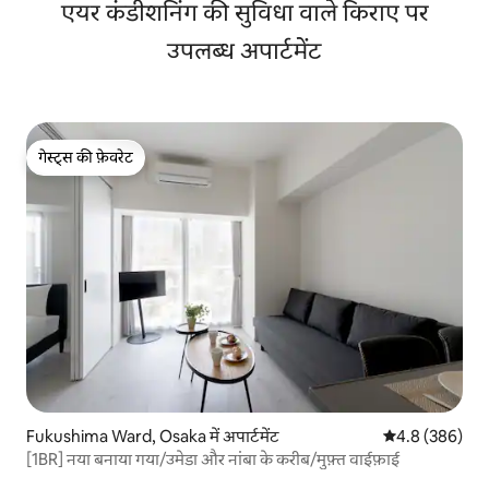
En "तक 15 मिनट की ट्रेन की सवारी
एयर कंडीशनिंग की सुविधा वाले किराए पर
उपलब्ध अपार्टमेंट
गेस्ट्स की फ़ेवरेट
गेस्ट्स की फ़ेवरेट
Fukushima Ward, Osaka में अपार्टमेंट
औसत रेटिंग 5 में 
4.8 (386)
[1BR] नया बनाया गया/उमेडा और नांबा के करीब/मुफ़्त वाईफ़ाई