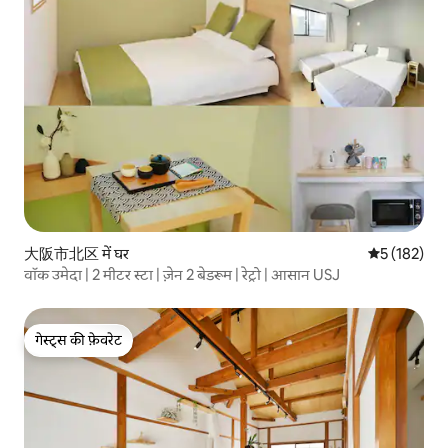
大阪市北区 में घर
औसत रेटिंग 5 म
5 (182)
वॉक उमेदा | 2 मीटर स्टा | ज़ेन 2 बेडरूम | रेट्रो | आसान USJ
गेस्ट्स की फ़ेवरेट
गेस्ट्स की फ़ेवरेट