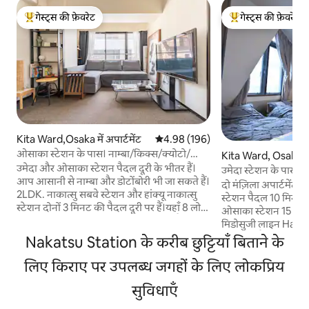
गेस्ट्स की फ़ेवरेट
गेस्ट्स की फ़ेवरेट
गेस्ट्स का टॉप फ़ेवरेट
गेस्ट्स का टॉप फ़ेवरेट
Kita Ward,Osaka में अपार्टमेंट
औसत रेटिंग 5 में से 4.98, 196 समीक्षाएँ
4.98 (196)
ओसाका स्टेशन के पास। नाम्बा/किक्स/क्योटो/
Kita Ward, Osaka में 
यूएसजे तक आसानी से पहुँचें
उमेदा और ओसाका स्टेशन पैदल दूरी के भीतर हैं।
उमेदा स्टेशन के पास। 
आप आसानी से नाम्बा और डोटोंबोरी भी जा सकते हैं।
तक आसानी से पहुँचें
दो मंज़िला अपार्टमे
2LDK. नाकात्सु सबवे स्टेशन और हांक्यू नाकात्सु
स्टेशन पैदल 10 मिनट क
स्टेशन दोनों 3 मिनट की पैदल दूरी पर हैं।यहाँ 8 लोगों
ओसाका स्टेशन 15 मिनट
(6 वयस्कों और 2 बच्चों) के ठहरने की जगह है। 2
मिडोसुजी लाइन Hank
बेडरूम।वहाँ एक लिफ़्ट है। कानसाई एयरपोर्ट से
मिनट की पैदल दूरी पर
Nakatsu Station के करीब छुट्टियाँ बिताने के
उमेदा तक बस या ट्रेन से जाने में 1 घंटे का समय लगता
बेडरूम। क्योटो जाना आसान है। कानसाई एयरपोर्ट से
है। नाम्बा, शिनसाइबाशी, शिन-ओसाका और टेन्नोजी
लिए किराए पर उपलब्ध जगहों के लिए लोकप्रिय
उमेदा तक बस या ट्रेन से
तक नाकात्सु सबवे स्टेशन से सीधे पहुँचा जा सकता
है। नाम्बा, शिनसाइबा
है। यूनिवर्सल स्टूडियोज़ जापान, ओसाका कैसल और
सुविधाएँ
तक नाकात्सु सबवे स्टे
कोबे से लगभग 30 मिनट की दूरी पर। क्योटो, नारा,
है। यूनिवर्सल स्टूडियोज़ जापान, ओसाका कैसल और