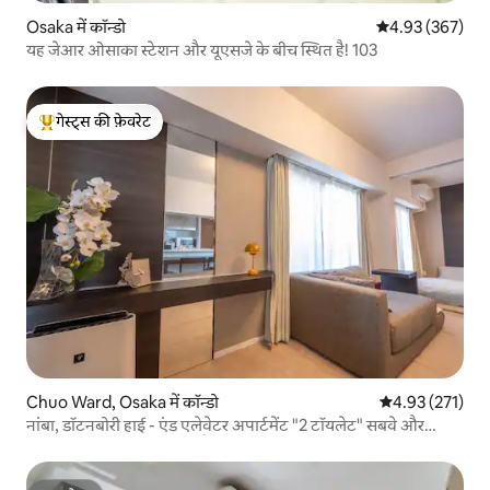
Osaka में कॉन्डो
औसत रेटिंग 5 में स
4.93 (367)
यह जेआर ओसाका स्टेशन और यूएसजे के बीच स्थित है! 103
गेस्ट्स की फ़ेवरेट
गेस्ट्स का टॉप फ़ेवरेट
Chuo Ward, Osaka में कॉन्डो
औसत रेटिंग 5 में स
4.93 (271)
नांबा, डॉटनबोरी हाई - एंड एलेवेटर अपार्टमेंट "2 टॉयलेट" सबवे और
कुरोमोन मार्केट से 1 मिनट की पैदल दूरी पर 3 मिनट और शिनसाइबाशी 5
मिनट,