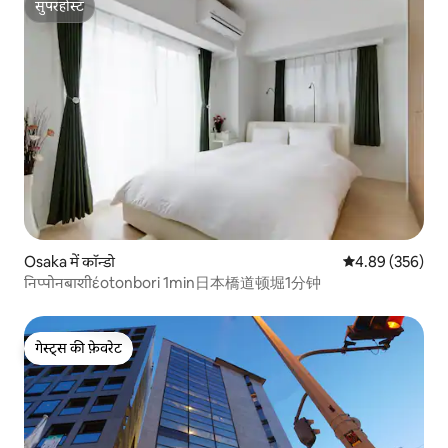
सुपरहोस्ट
सुपरहोस्ट
Osaka में कॉन्डो
औसत रेटिंग 5 में स
4.89 (356)
निप्पोनबाशीέotonbori 1min日本橋道顿堀1分钟
गेस्ट्स की फ़ेवरेट
गेस्ट्स की फ़ेवरेट