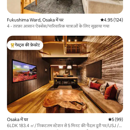
Fukushima Ward, Osaka में घर
औसत रेटिंग 5 में स
4.95 (124)
4 - तरफ़ा आसान ऐक्सेस/पारिवारिक यात्राओं के लिए सुझाया गया
गेस्ट्स की फ़ेवरेट
गेस्ट्स का टॉप फ़ेवरेट
Osaka में घर
औसत रेटिंग 5 
5 (99)
6LDK 183.4 ㎡/ निकटतम स्टेशन से 5 मिनट की पैदल दूरी पर/USJ /"