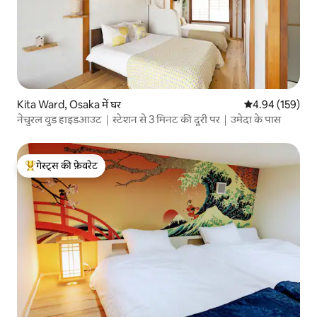
Kita Ward, Osaka में घर
औसत रेटिंग 5 में स
4.94 (159)
नेचुरल वुड हाइडआउट｜स्टेशन से 3 मिनट की दूरी पर｜उमेदा के पास
गेस्ट्स की फ़ेवरेट
गेस्ट्स का टॉप फ़ेवरेट