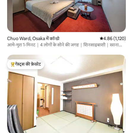
Chuo Ward, Osaka में कॉन्डो
औसत रेटिंग 5 में से 
4.86 (1,120)
आमे-मुरा 1-मिनट｜4 लोगों के सोने की जगह｜शिनसाइबाशी｜खाना
और विंटेज
गेस्ट्स की फ़ेवरेट
गेस्ट्स का टॉप फ़ेवरेट