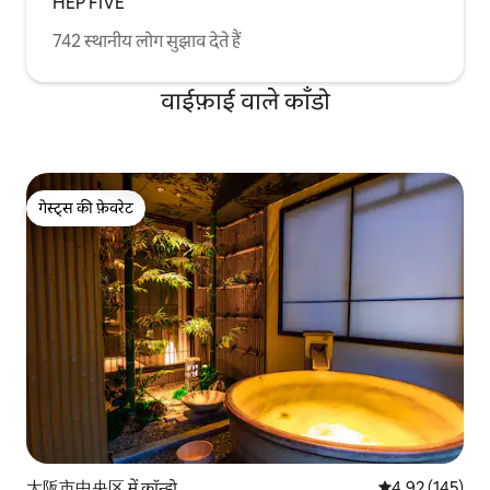
HEP FIVE
742 स्थानीय लोग सुझाव देते हैं
वाईफ़ाई वाले काँडो
गेस्ट्स की फ़ेवरेट
गेस्ट्स की फ़ेवरेट
大阪市中央区 में कॉन्डो
औसत रेटिंग 5 में स
4.92 (145)