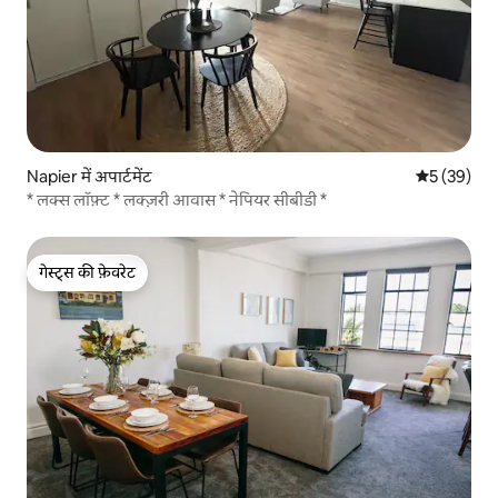
Napier में अपार्टमेंट
औसत रेटिंग 5 
5 (39)
* लक्स लॉफ़्ट * लक्ज़री आवास * नेपियर सीबीडी *
गेस्ट्स की फ़ेवरेट
गेस्ट्स की फ़ेवरेट