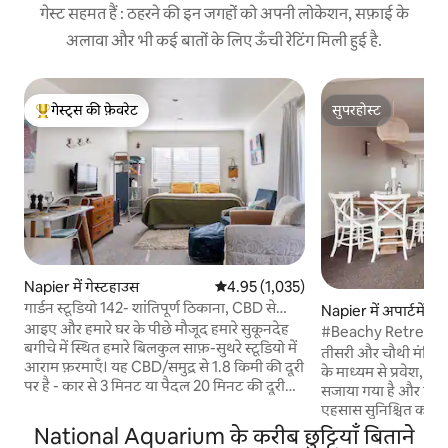
गेस्ट सहमत हैं : ठहरने की इन जगहों को अपनी लोकेशन, सफ़ाई के
अलावा और भी कई बातों के लिए ऊँची रेटिंग मिली हुई है.
गेस्ट्स की फ़ेवरेट
सुपरहोस्ट
गेस्ट्स का टॉप फ़ेवरेट
सुपरहोस्ट
Napier में गेस्टहाउस
औसत रेटिंग 5 में से 4.95, 1,035 समीक्षाएँ
4.95 (1,035)
गार्डन स्टूडियो 142- शांतिपूर्ण ठिकाना, CBD से
Napier में अपार्टमेंट
1.8k
आइए और हमारे घर के पीछे मौजूद हमारे सुकूनदेह
#Beachy Retreat सेंट्
बगीचे में स्थित हमारे बिलकुल साफ़-सुथरे स्टूडियो में
तीसरी और चौथी मंज़िल
आराम फ़रमाएँ। यह CBD/समुद्र से 1.8 किमी की दूरी
के माध्यम से प्रवेश, बीची
पर है - कार से 3 मिनट या पैदल 20 मिनट की दूरी
सजाया गया है और एक
पर। आउटडोर फ़र्नीचर, आरामदेह बेड (एक किंग बेड
एहसास सुनिश्चित करने 
या 2 सिंगल बेड), 2 लाउंज चेयर, एक छोटा-सा
बड़े किचन लिविंग और डाइनिंग 
National Aquarium के करीब छुट्टियाँ बिताने
लेकिन सभी सुविधाओं से लैस किचन—हॉट प्लेट,
लॉफ़्ट शैली के इस अपार्