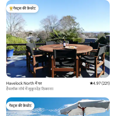
गेस्ट्स की फ़ेवरेट
गेस्ट्स का टॉप फ़ेवरेट
Havelock North में घर
औसत रेटिंग 5 में स
4.97 (221)
हैवलॉक नॉर्थ में सुकूनदेह ठिकाना।
गेस्ट्स की फ़ेवरेट
गेस्ट्स की फ़ेवरेट