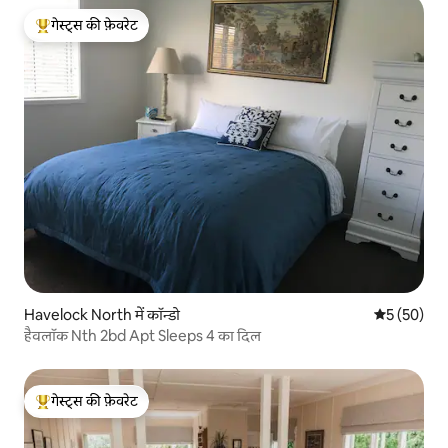
गेस्ट्स की फ़ेवरेट
गेस्ट्स का टॉप फ़ेवरेट
Havelock North में कॉन्डो
औसत रेटिंग 5 
5 (50)
हैवलॉक Nth 2bd Apt Sleeps 4 का दिल
गेस्ट्स की फ़ेवरेट
गेस्ट्स का टॉप फ़ेवरेट