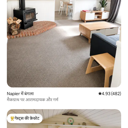
Napier में बंगला
औसत रेटिंग 5 में स
4.93 (482)
मैकग्राथ पर आरामदायक और गर्म
गेस्ट्स की फ़ेवरेट
गेस्ट्स का टॉप फ़ेवरेट