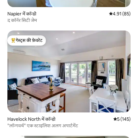
Napier में कॉन्डो
औसत रेटिंग 5 में 
4.91 (85)
द कॉर्नर सिटी जेम
गेस्ट्स की फ़ेवरेट
गेस्ट्स का टॉप फ़ेवरेट
Havelock North में कॉन्डो
औसत रेटिंग 5 म
5 (145)
"लॉन्गवर्थ" एक स्टाइलिश अलग अपार्टमेंट