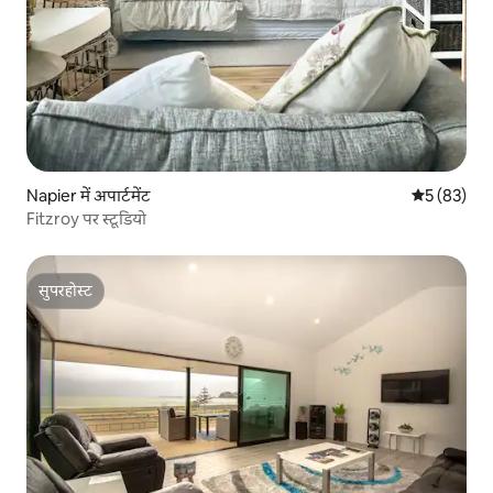
Napier में अपार्टमेंट
औसत रेटिंग 5 
5 (83)
Fitzroy पर स्टूडियो
सुपरहोस्ट
सुपरहोस्ट