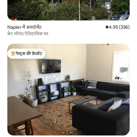
Napier में अपार्टमेंट
औसत रेटिंग 5 में स
4.95 (336)
बेन लोमंड ऐतिहासिक घर
गेस्ट्स की फ़ेवरेट
गेस्ट्स का टॉप फ़ेवरेट