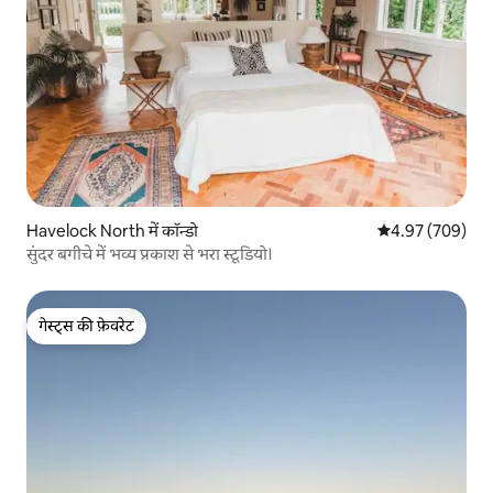
Havelock North में कॉन्डो
औसत रेटिंग 5 में स
4.97 (709)
सुंदर बगीचे में भव्य प्रकाश से भरा स्टूडियो।
गेस्ट्स की फ़ेवरेट
गेस्ट्स की फ़ेवरेट