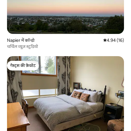
Napier में कॉन्डो
औसत रेटिंग 5 में 
4.94 (16)
चर्चिल व्यूज़ स्टूडियो
गेस्ट्स की फ़ेवरेट
गेस्ट्स की फ़ेवरेट