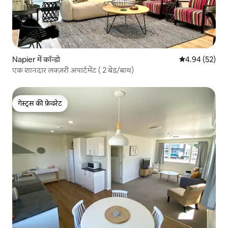
Napier में कॉन्डो
औसत रेटिंग 5 में 
4.94 (52)
एक शानदार लक्ज़री अपार्टमेंट ( 2 बेड/बाथ)
गेस्ट्स की फ़ेवरेट
गेस्ट्स की फ़ेवरेट