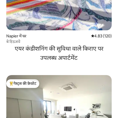
Napier में घर
औसत रेटिंग 5 में स
4.83 (120)
बे हिडअवे
एयर कंडीशनिंग की सुविधा वाले किराए पर
उपलब्ध अपार्टमेंट
गेस्ट्स की फ़ेवरेट
गेस्ट्स का टॉप फ़ेवरेट