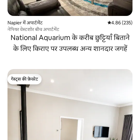
Napier में अपार्टमेंट
औसत रेटिंग 5 में स
4.86 (235)
नेपियर वेस्टशोर बीच अपार्टमेंट
National Aquarium के करीब छुट्टियाँ बिताने
के लिए किराए पर उपलब्ध अन्य शानदार जगहें
गेस्ट्स की फ़ेवरेट
गेस्ट्स की फ़ेवरेट