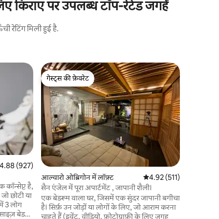
 किराए पर उपलब्ध टॉप-रेटेड जगहें
 रेटिंग मिली हुई है.
कोयोआकान म
गेस्ट्स की फ़ेवरेट
सुपरहोस्ट
Loft de 
गेस्ट्स की फ़ेवरेट
सुपरहोस्ट
Coyoacán 
केंद्र से स
का शानदार अटारी घर। इ
जगह के अन
आदर्श और क
मचान कासा 
पूर्व कारख
फिर से तैया
त रेटिंग 5 में से 4.88, 927 समीक्षाएँ
4.88 (927)
इसमें सामान्य उप
आल्वारो ओब्रिगोन में लॉफ़्ट
औसत रेटिंग 5 में से 4.92, 51
4.92 (511)
लिए विकल्
कॉन्सेप्ट है,
सैन एंजेल में पूरा अपार्टमेंट , जापानी शैली।
ं, जो छोटी या
एक बेडरूम वाला घर, जिसमें एक सुंदर जापानी बगीचा
में 3 लोग
है। सिर्फ़ उन जोड़ों या लोगों के लिए, जो आराम करना
साइज़ बेड
चाहते हैं (इवेंट, वीडियो, फ़ोटोग्राफ़ी के लिए जगह