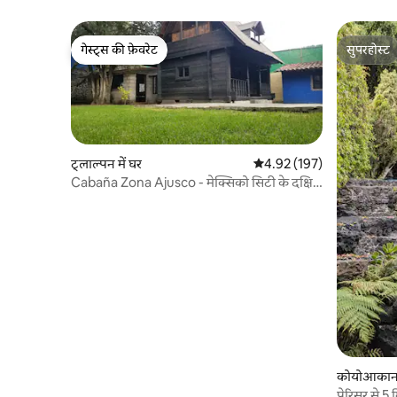
सुइट
गेस्ट्स की फ़ेवरेट
सुपरहोस्ट
गेस्ट्स की फ़ेवरेट
सुपरहोस्ट
ट्लाल्पन में घर
औसत रेटिंग 5 में से 4.92, 197
4.92 (197)
Cabaña Zona Ajusco - मेक्सिको सिटी के दक्षिण
में
कोयोआकान म
पेरिसुर से 