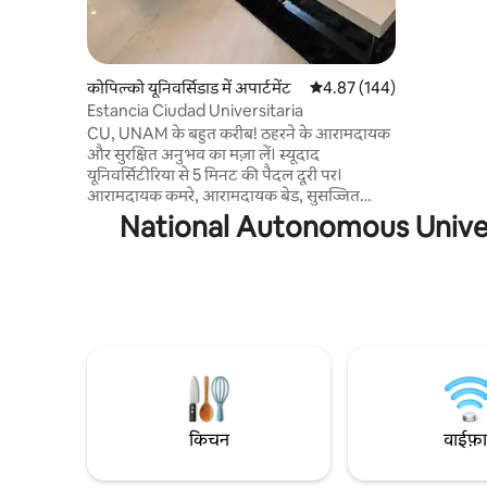
ब्लाइंड्स को
डाइनिंग रूम में 
सिटी की जल
ज़्यादा चरम नह
कोपिल्को यूनिवर्सिडाड में अपार्टमेंट
औसत रेटिंग 5 में से 4.87, 144
4.87 (144)
होता है, लेक
Estancia Ciudad Universitaria
मौसम के अनु
CU, UNAM के बहुत करीब! ठहरने के आरामदायक
और सुरक्षित अनुभव का मज़ा लें। स्यूदाद
यूनिवर्सिटीरिया से 5 मिनट की पैदल दूरी पर।
आरामदायक कमरे, आरामदायक बेड, सुसज्जित
किचन, डाइनिंग रूम, टीवी - फुल एचडी वाला लिविंग
National Autonomous University
रूम। काम करने की जगह, हाई स्पीड वाई - फ़ाई। 24
घंटे निगरानी। Avenida Insurgentes Sur,
Universidad y Revolución का आसान ऐक्सेस।
इसके करीब: ओलंपिक स्टेडियम, एज़्टेक स्टेडियम,
किडज़ानिया, सिक्स फ़्लैग, कोयोआकन सेंटर,
हॉस्पिटल्स ज़ोन, इनपी, सैन एंजेल, मिटिकाह शॉपिंग
सेंटर।
किचन
वाईफ़