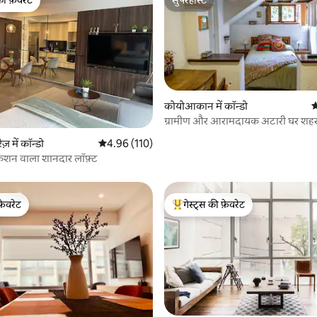
टॉप फ़ेवरेट
सुपरहोस्ट
 समीक्षाएँ
कोयोआकान में कॉन्डो
औ
ग्रामीण और आरामदायक अटारी घर शहर
सुंदर बगीचा
़ में कॉन्डो
औसत रेटिंग 5 में से 4.96, 110 समीक्षाएँ
4.96 (110)
ेशन वाला शानदार लॉफ़्ट
फ़ेवरेट
गेस्ट्स की फ़ेवरेट
फ़ेवरेट
गेस्ट्स का टॉप फ़ेवरेट