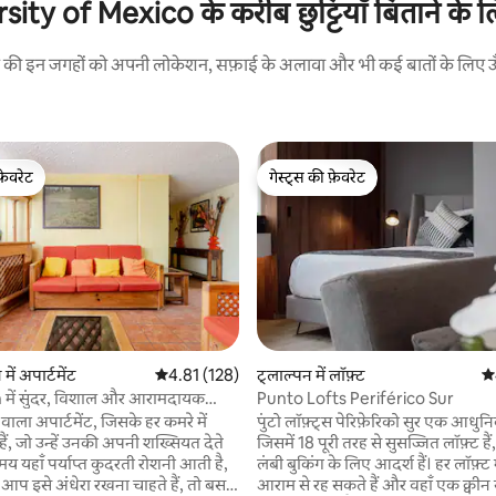
of Mexico के करीब छुट्टियाँ बिताने के लिए
रने की इन जगहों को अपनी लोकेशन, सफ़ाई के अलावा और भी कई बातों के लिए ऊँची
फ़ेवरेट
गेस्ट्स की फ़ेवरेट
फ़ेवरेट
गेस्ट्स की फ़ेवरेट
ं अपार्टमेंट
औसत रेटिंग 5 में से 4.81, 128 समीक्षाएँ
4.81 (128)
ट्लाल्पन में लॉफ़्ट
औस
में सुंदर, विशाल और आरामदायक
Punto Lofts Periférico Sur
 वाला अपार्टमेंट, जिसके हर कमरे में
पुंटो लॉफ़्ट्स पेरिफ़ेरिको सुर एक आधुनिक 
ैं, जो उन्हें उनकी अपनी शख्सियत देते
जिसमें 18 पूरी तरह से सुसज्जित लॉफ़्ट है
समय यहाँ पर्याप्त कुदरती रोशनी आती है,
लंबी बुकिंग के लिए आदर्श हैं। हर लॉफ़्ट 
प इसे अंधेरा रखना चाहते हैं, तो बस
आराम से रह सकते हैं और वहाँ एक क्वीन 