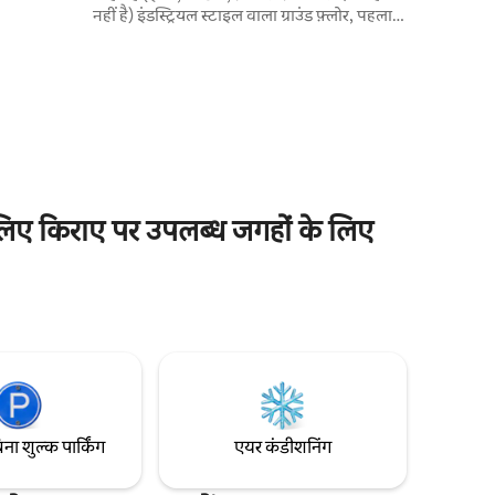
ता है। 24
नहीं है) इंडस्ट्रियल स्टाइल वाला ग्राउंड फ़्लोर, पहला
क्सेस और
और दूसरा लेवल जापानी डिज़ाइन में। बिल्कुल नया,
 आनंद लें।
पूरी तरह से सुसज्जित, लग्ज़री फ़िनिश वाला। यह
 के सामने
जगह पूरी तरह से आपके लिए है। हमारे पास पार्किंग
र शॉपिंग
की सुविधा नहीं है। आप अपनी कार घर के बाहर
(सड़क पर) छोड़ सकते हैं सैन एंजेल के बीचों-बीच।
सैन एंजेलिन रेस्टोरेंट से तीन ब्लॉक दूर।
िए किराए पर उपलब्ध जगहों के लिए
िना शुल्क पार्किंग
एयर कंडीशनिंग