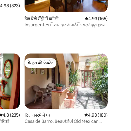
त रेटिंग 5 में से 4.98, 323 समीक्षाएँ
4.98 (323)
ं
डेल वैले सेंट्रो में कॉन्डो
औसत रेटिंग 5 में से 4.93, 16
4.93 (165)
Insurgentes में शानदार अपार्टमेंट w/अद्भुत दृश्य
गेस्ट्स की फ़ेवरेट
गेस्ट्स की फ़ेवरेट
औसत रेटिंग 5 में से 4.8, 235 समीक्षाएँ
4.8 (235)
दिल कारमे में घर
औसत रेटिंग 5 में से 4.93, 18
4.93 (180)
टोरिको।
Casa de Barro. Beautiful Old Mexican
House