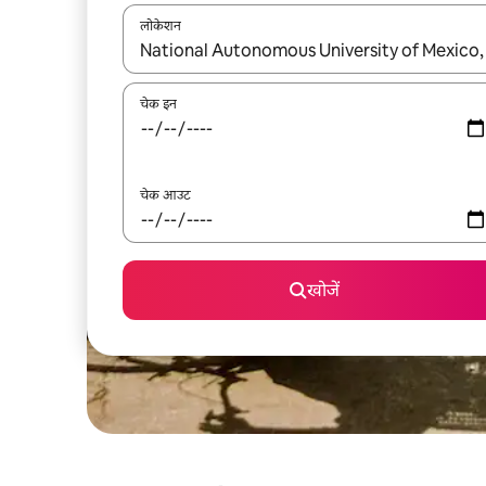
लोकेशन
नतीजों के उपलब्ध होने पर, अप और डाउन 'ऐरो की' का इस्तेमाल 
चेक इन
चेक आउट
खोजें