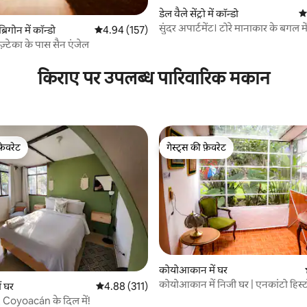
 समीक्षाएँ
डेल वैले सेंट्रो में कॉन्डो
औस
सुंदर अपार्टमेंट। टोरे मानाकार के बगल मे
िगोन में कॉन्डो
औसत रेटिंग 5 में से 4.94, 157 समीक्षाएँ
4.94 (157)
़्टेका के पास सैन एंजेल
किराए पर उपलब्ध पारिवारिक मकान
फ़ेवरेट
गेस्ट्स की फ़ेवरेट
फ़ेवरेट
गेस्ट्स की फ़ेवरेट
कोयोआकान में घर
कोयोआकान में निजी घर | एनकांटो हिस्
 समीक्षाएँ
ं घर
औसत रेटिंग 5 में से 4.88, 311 समीक्षाएँ
4.88 (311)
Coyoacán के दिल में!