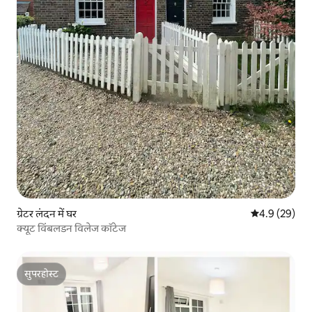
ग्रेटर लंदन में घर
औसत रेटिंग 5 में
4.9 (29)
क्यूट विंबलडन विलेज कॉटेज
सुपरहोस्ट
सुपरहोस्ट