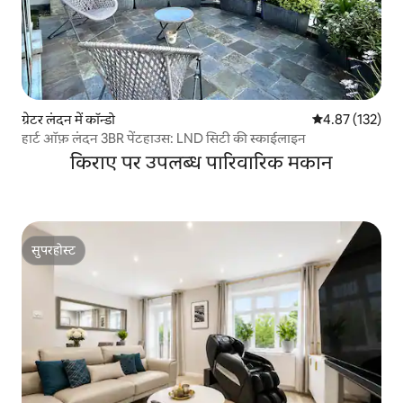
ग्रेटर लंदन में कॉन्डो
औसत रेटिंग 5 में स
4.87 (132)
हार्ट ऑफ़ लंदन 3BR पेंटहाउस: LND सिटी की स्काईलाइन
किराए पर उपलब्ध पारिवारिक मकान
सुपरहोस्ट
सुपरहोस्ट