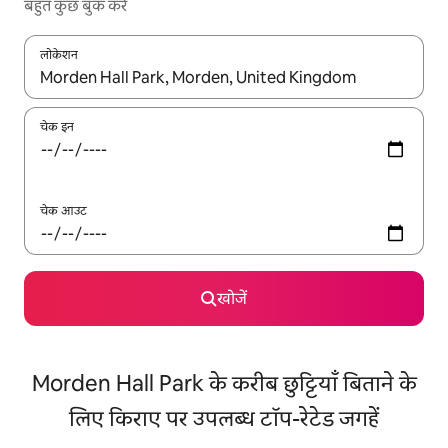
बहुत कुछ बुक करें
लोकेशन
नतीजों के उपलब्ध होने पर, अप और डाउन 'ऐरो की' का इस्तेमाल करके नेविगेट करें
चेक इन
चेक आउट
खोजें
Morden Hall Park के करीब छुट्टियाँ बिताने के
लिए किराए पर उपलब्ध टॉप-रेटेड जगहें