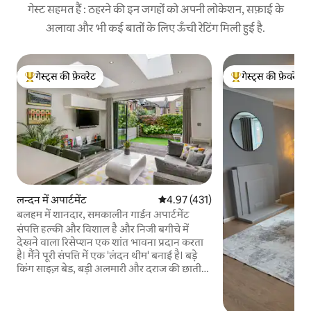
गेस्ट सहमत हैं : ठहरने की इन जगहों को अपनी लोकेशन, सफ़ाई के
अलावा और भी कई बातों के लिए ऊँची रेटिंग मिली हुई है.
गेस्ट्स की फ़ेवरेट
गेस्ट्स की फ़ेवरेट
गेस्ट्स का टॉप फ़ेवरेट
गेस्ट्स का टॉप फ़ेवरेट
लन्दन में अपार्टमेंट
औसत रेटिंग 5 में से 4.97, 431 समीक्षाएँ
4.97 (431)
बलहम में शानदार, समकालीन गार्डन अपार्टमेंट
संपत्ति हल्की और विशाल है और निजी बगीचे में
देखने वाला रिसेप्शन एक शांत भावना प्रदान करता
है। मैंने पूरी संपत्ति में एक 'लंदन थीम' बनाई है। बड़े
किंग साइज़ बेड, बड़ी अलमारी और दराज की छाती
और एन - सुइट गीले कमरे (शावर, टॉयलेट, सिंक) के
साथ एक अच्छा आकार का मास्टर बेडरूम। बेडरूम 2
में एक डबल बेड, बड़ी अलमारी और दराज की छाती