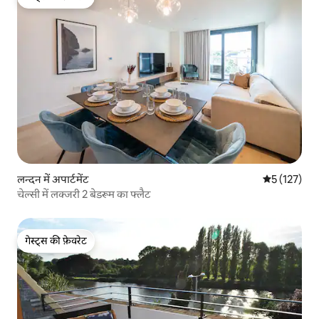
गेस्ट्स की फ़ेवरेट
लन्दन में अपार्टमेंट
औसत रेटिंग 5 म
5 (127)
चेल्सी में लक्जरी 2 बेडरूम का फ्लैट
गेस्ट्स की फ़ेवरेट
गेस्ट्स की फ़ेवरेट