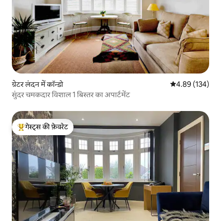
ग्रेटर लंदन में कॉन्डो
औसत रेटिंग 5 में स
4.89 (134)
सुंदर चमकदार विशाल 1 बिस्तर का अपार्टमेंट
गेस्ट्स की फ़ेवरेट
गेस्ट्स का टॉप फ़ेवरेट