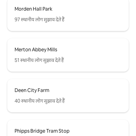
बस की सवारी करते हैं! संपत्ति के बाहर सड़क पर
Morden Hall Park
पार्किंग उपलब्ध है और मैं अनुरोध पर मानार्थ पार्किंग
परमिट प्रदान करता हूं। पानीअक्सर पानी के लिए
97 स्थानीय लोग सुझाव देते हैं
कहा जाता है। नल से पानी पीने के लिए पूरी तरह से
सुरक्षित है। यूएसबी हर कमरे में हमारे पास कुछ
अंतरराष्ट्रीय प्लग एडेप्टर के साथ उपकरणों की आसान
चार्जिंग के लिए यूएसबी पोर्ट के साथ प्लग हैं जनरल
मेरा उद्देश्य मेरे सभी मेहमानों के लिए मेरे Airbnb में
Merton Abbey Mills
एक आरामदायक और अद्भुत प्रवास करना है। आपकी
सुविधा के लिए, सभी सफाई उत्पाद आपके लिए
51 स्थानीय लोग सुझाव देते हैं
प्रदान किए जाते हैं, इसमें तरल को धोना, डिशवॉशर
के लिए टैब की सफाई, वॉशिंग पाउडर और कपड़े
सॉफ़्नर, टॉयलेट रोल, बाथरूम में शॉवर जेल, तरल
साबुन और हेयर कंडीशनर शामिल हैं। अप्रत्याशित
घटना में आप अपने प्रवास के दौरान इनमें से बाहर
निकलते हैं, कृपया मुझे कॉल करें या मुझे संदेश दें और
Deen City Farm
मैं एक त्वरित टॉप अप की व्यवस्था करूंगा। लिनन हम
40 स्थानीय लोग सुझाव देते हैं
आपके रहने के लिए गुणवत्ता वाले बिस्तर लिनन और
तौलिए प्रदान करते हैं। अगर आप 12 दिनों से ज़्यादा
समय से हमारे साथ रह रहे हैं, तो हम आपके ठहरने के
दौरान एक मुफ़्त लिनन और तौलिया में बदलाव और
बुनियादी साफ़ - सफ़ाई की पेशकश करते हैं।
Phipps Bridge Tram Stop