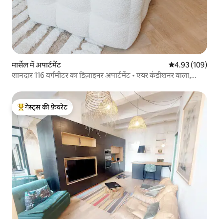
मार्सेल में अपार्टमेंट
औसत रेटिंग 5 में स
4.93 (109)
शानदार 116 वर्गमीटर का डिज़ाइनर अपार्टमेंट • एयर कंडीशनर वाला,
ओल्ड पोर्ट
गेस्ट्स की फ़ेवरेट
गेस्ट्स का टॉप फ़ेवरेट