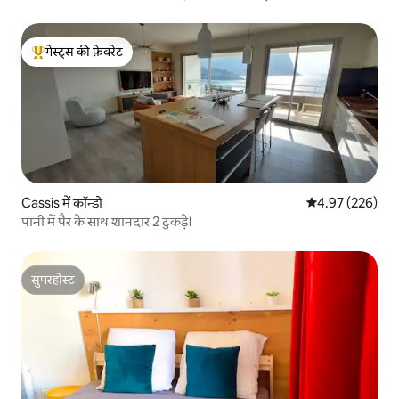
गेस्ट्स की फ़ेवरेट
गेस्ट्स का टॉप फ़ेवरेट
Cassis में कॉन्डो
औसत रेटिंग 5 में स
4.97 (226)
पानी में पैर के साथ शानदार 2 टुकड़े।
सुपरहोस्ट
सुपरहोस्ट