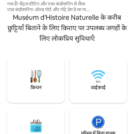
आराम के साथ। एक डबल
गया है। सेंट्रल हीटिंग और एयर कंडीशनिंग से लैस।
बगीचे और सोफे बिस्तर 
एयर कंडीशनिंग। ओल्ड पोर्ट और नोट्रे डेम डे ला गार्डे
अनदेखी बेडरूम। डिशवॉ
के असाधारण दृश्यों के साथ एक बड़ी बालकनी है।
Muséum d'Histoire Naturelle के करीब
साथ नई सुसज्जित रसोई। बहुत उच्च गति फाइ
बेडरूम 1 और लिविंग - डाइनिंग रूम, जिसमें शहर की
शांत अपार्टमेंट (पार्टियाँ
बड़ी - बड़ी खिड़कियाँ हैं, जिन्हें नज़रअंदाज़ नहीं किया
छुट्टियाँ बिताने के लिए किराए पर उपलब्ध जगहों के
जा सकता। बेडरूम 2 बेडरूम के सामने स्थित है 1.
लिए लोकप्रिय सुविधाएँ
अलग किचन। पुराने बंदरगाह के सामने बाथटब वाला
बड़ा बाथरूम। अलग शौचालय। हाई - स्पीड फाइबर
कनेक्शन। ठहरने का मज़ा लें:)
किचन
वाईफ़ाई
परिसर में बिना शुल्क