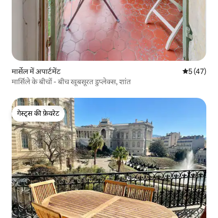
मार्सेल में अपार्टमेंट
औसत रेटिंग 5 
5 (47)
मार्सिले के बीचों - बीच खूबसूरत डुप्लेक्स, शांत
गेस्ट्स की फ़ेवरेट
गेस्ट्स की फ़ेवरेट