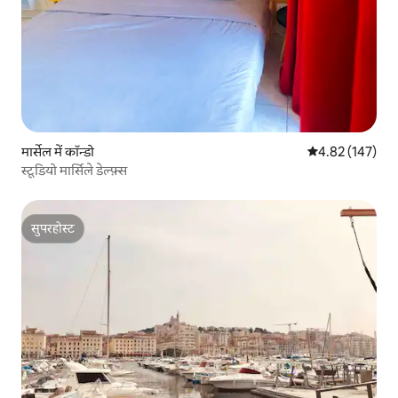
मार्सेल में कॉन्डो
औसत रेटिंग 5 में स
4.82 (147)
स्टूडियो मार्सिले डेल्फ़्स
सुपरहोस्ट
सुपरहोस्ट