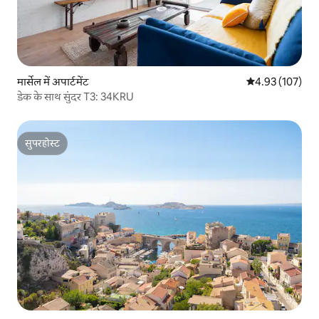
मार्सेल में अपार्टमेंट
औसत रेटिंग 5 में स
4.93 (107)
डेक के साथ सुंदर T3: 34KRU
सुपरहोस्ट
सुपरहोस्ट