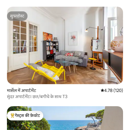
सुपरहोस्ट
सुपरहोस्ट
मार्सेल में अपार्टमेंट
औसत रेटिंग 5 में स
4.78 (120)
सुंदर अपार्टमेंट। छत/बगीचे के साथ T3
गेस्ट्स की फ़ेवरेट
गेस्ट्स का टॉप फ़ेवरेट