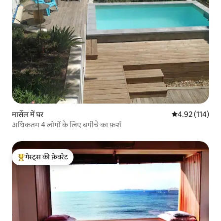
मार्सेल में घर
औसत रेटिंग 5 में स
4.92 (114)
अधिकतम 4 लोगों के लिए बगीचे का फ़र्श
गेस्ट्स की फ़ेवरेट
गेस्ट्स का टॉप फ़ेवरेट