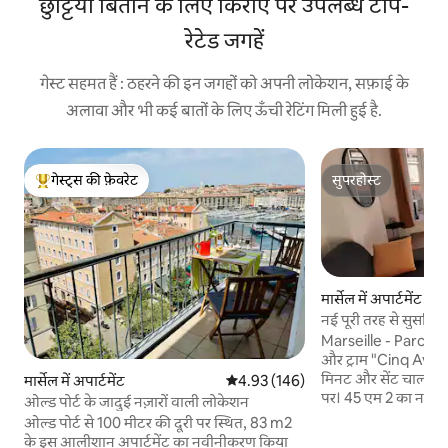
छुट्टियाँ बिताने के लिए किराए पर उपलब्ध टॉप-
रेटेड जगहें
गेस्ट सहमत हैं : ठहरने की इन जगहों को अपनी लोकेशन, सफ़ाई के
अलावा और भी कई बातों के लिए ऊँची रेटिंग मिली हुई है.
गेस्ट्स की फ़ेवरेट
सुपरहोस्ट
गेस्ट्स का टॉप फ़ेवरेट
सुपरहोस्ट
मार्सेल में अपार्टमेंट
नई पूरी तरह से सुसज्ज
Marseille - Parc Long
और ट्राम "Cinq Avenu
मिनट और सेंट चार्ल्स रे
मार्सेल में अपार्टमेंट
औसत रेटिंग 5 में से 4.93, 146 समीक्षाएँ
4.93 (146)
पर। 45 एम 2 का नवीनीक
ओल्ड पोर्ट के जादुई नज़ारों वाली लोकेशन
अच्छी तरह से सुसज्जि
ओल्ड पोर्ट से 100 मीटर की दूरी पर स्थित, 83 m2
के साथ। शांत, उज्ज्वल,
के इस आलीशान अपार्टमेंट का नवीनीकरण किया