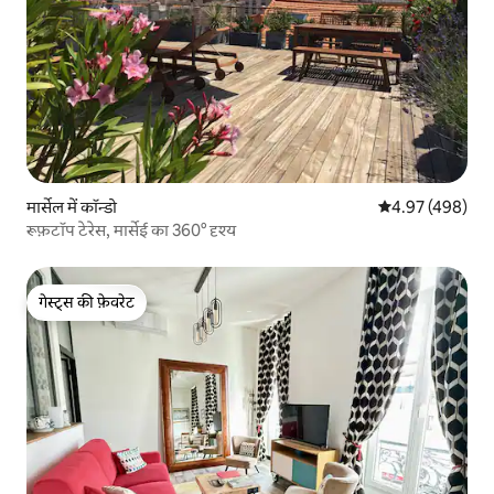
मार्सेल में कॉन्डो
औसत रेटिंग 5 में स
4.97 (498)
रूफ़टॉप टेरेस, मार्सेई का 360° दृश्य
गेस्ट्स की फ़ेवरेट
गेस्ट्स की फ़ेवरेट