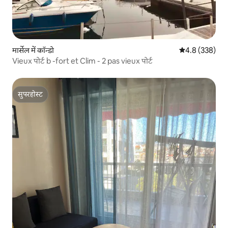
मार्सेल में कॉन्डो
औसत रेटिंग 5 में 
4.8 (338)
Vieux पोर्ट b -fort et Clim - 2 pas vieux पोर्ट
सुपरहोस्ट
सुपरहोस्ट