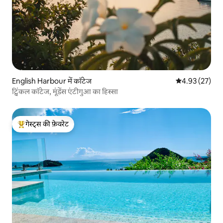
English Harbour में कॉटेज
औसत रेटिंग 5 में 
4.93 (27)
ट्विंकल कॉटेज, मूंडेंस एंटीगुआ का हिस्सा
गेस्ट्स की फ़ेवरेट
गेस्ट्स का टॉप फ़ेवरेट