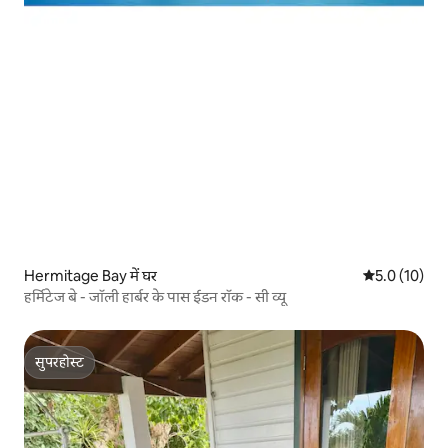
Hermitage Bay में घर
औसत रेटिंग 5 मे
5.0 (10)
हर्मिटेज बे - जॉली हार्बर के पास ईडन रॉक - सी व्यू
सुपरहोस्ट
सुपरहोस्ट