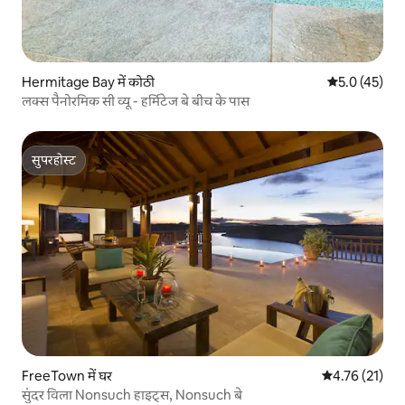
Hermitage Bay में कोठी
औसत रेटिंग 5 मे
5.0 (45)
लक्स पैनोरमिक सी व्यू - हर्मिटेज बे बीच के पास
सुपरहोस्ट
सुपरहोस्ट
FreeTown में घर
औसत रेटिंग 5 में 
4.76 (21)
सुंदर विला Nonsuch हाइट्स, Nonsuch बे