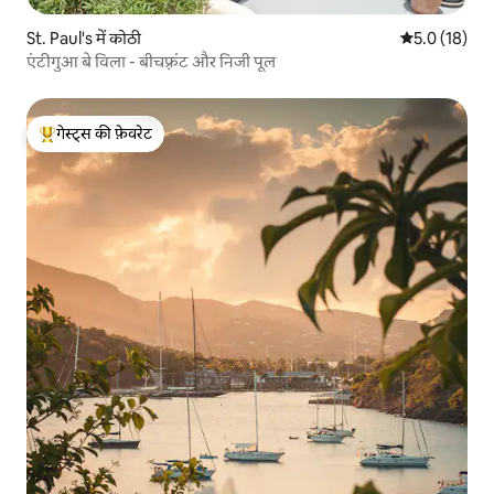
St. Paul's में कोठी
औसत रेटिंग 5 मे
5.0 (18)
एंटीगुआ बे विला - बीचफ़्रंट और निजी पूल
गेस्ट्स की फ़ेवरेट
गेस्ट्स का टॉप फ़ेवरेट