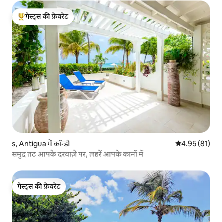
गेस्ट्स की फ़ेवरेट
गेस्ट्स का टॉप फ़ेवरेट
s, Antigua में कॉन्डो
औसत रेटिंग 5 में 
4.95 (81)
समुद्र तट आपके दरवाज़े पर, लहरें आपके कानों में
गेस्ट्स की फ़ेवरेट
गेस्ट्स की फ़ेवरेट