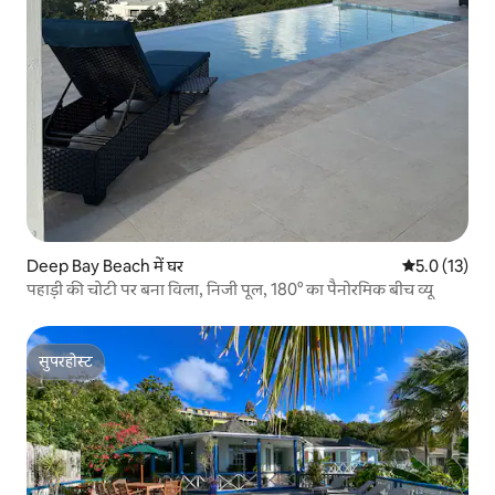
Deep Bay Beach में घर
औसत रेटिंग 5 मे
5.0 (13)
पहाड़ी की चोटी पर बना विला, निजी पूल, 180° का पैनोरमिक बीच व्यू
सुपरहोस्ट
सुपरहोस्ट