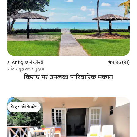
s, Antigua में कॉन्डो
औसत रेटिंग 5 में 
4.96 (91)
शांत समुद्र तट समुदाय
किराए पर उपलब्ध पारिवारिक मकान
गेस्ट्स की फ़ेवरेट
गेस्ट्स की फ़ेवरेट