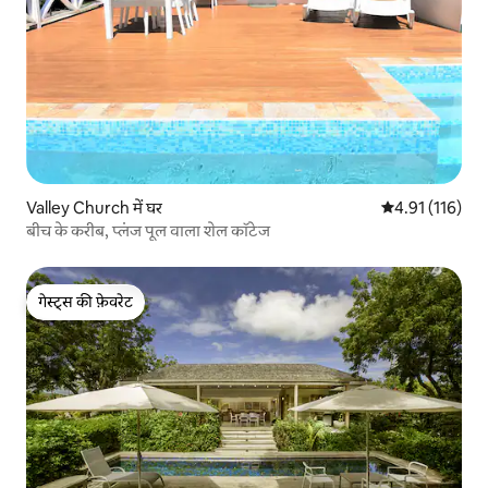
Valley Church में घर
औसत रेटिंग 5 में स
4.91 (116)
बीच के करीब, प्लंज पूल वाला शेल कॉटेज
गेस्ट्स की फ़ेवरेट
गेस्ट्स की फ़ेवरेट