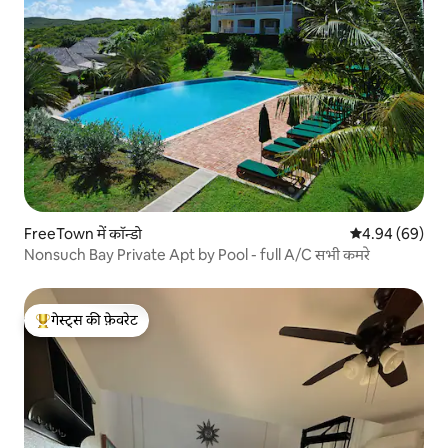
FreeTown में कॉन्डो
औसत रेटिंग 5 में 
4.94 (69)
Nonsuch Bay Private Apt by Pool - full A/C सभी कमरे
गेस्ट्स की फ़ेवरेट
गेस्ट्स का टॉप फ़ेवरेट