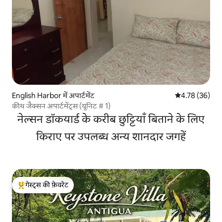
English Harbor में अपार्टमेंट
औसत रेटिंग 5 में 
4.78 (36)
कीथ जैक्सन अपार्टमेंट्स (यूनिट # 1)
नेल्सन डॉकयार्ड के करीब छुट्टियाँ बिताने के लिए
किराए पर उपलब्ध अन्य शानदार जगहें
गेस्ट्स की फ़ेवरेट
गेस्ट्स का टॉप फ़ेवरेट