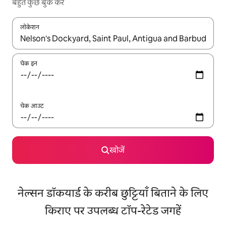
बहुत कुछ बुक करें
लोकेशन
नतीजों के उपलब्ध होने पर, अप और डाउन 'ऐरो की' का इस्तेमाल करके नेविगेट करें
चेक इन
चेक आउट
खोजें
नेल्सन डॉकयार्ड के करीब छुट्टियाँ बिताने के लिए
किराए पर उपलब्ध टॉप-रेटेड जगहें