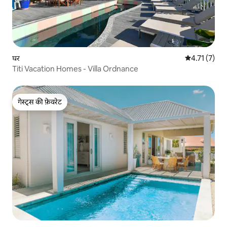
घर
औसत रेटिंग 5 मे
4.71 (7)
Titi Vacation Homes - Villa Ordnance
गेस्ट्स की फ़ेवरेट
गेस्ट्स की फ़ेवरेट