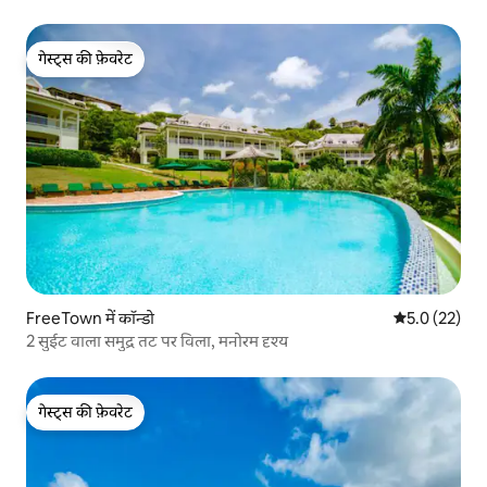
गेस्ट्स की फ़ेवरेट
गेस्ट्स की फ़ेवरेट
FreeTown में कॉन्डो
औसत रेटिंग 5 मे
5.0 (22)
2 सुईट वाला समुद्र तट पर विला, मनोरम दृश्य
गेस्ट्स की फ़ेवरेट
गेस्ट्स की फ़ेवरेट