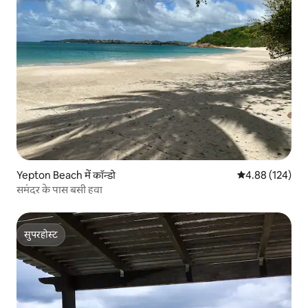
Yepton Beach में कॉन्डो
औसत रेटिंग 5 में स
4.88 (124)
समंदर के पास बसी हवा
सुपरहोस्ट
सुपरहोस्ट