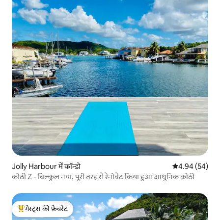
Jolly Harbour में कॉन्डो
औसत रेटिंग 5 में 
4.94 (54)
कोठी Z - बिल्कुल नया, पूरी तरह से रेनोवेट किया हुआ आधुनिक कोठी
गेस्ट्स की फ़ेवरेट
गेस्ट्स का टॉप फ़ेवरेट