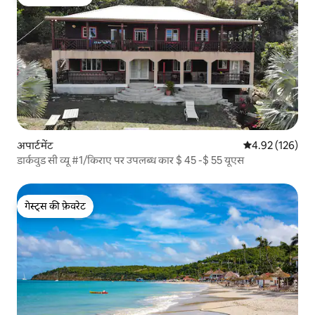
गेस्ट्स की फ़ेवरेट
अपार्टमेंट
औसत रेटिंग 5 में स
4.92 (126)
डार्कवुड सी व्यू #1/किराए पर उपलब्ध कार $ 45 -$ 55 यूएस
गेस्ट्स की फ़ेवरेट
गेस्ट्स की फ़ेवरेट