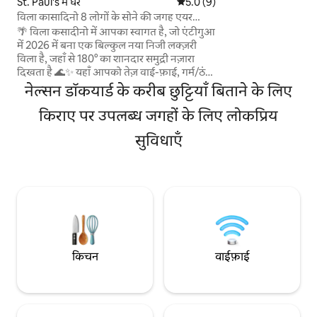
St. Paul's में घर
औसत रेटिंग 5 में से 5.0, 9 समीक्षाएँ
5.0 (9)
किताबें और सोफ़ा बेड मौजू
विला कासादिनो 8 लोगों के सोने की जगह एयर
लोगों तक ठहर सकते हैं। फ़ॉलमाउथ के शानदार ब
कंडीशनर वाई-फ़ाई समुद्र का नज़ारा
🌴 विला कसादीनो में आपका स्वागत है, जो एंटीगुआ
और रेस्टोरेंट खाड़ी से 5
में 2026 में बना एक बिल्कुल नया निजी लक्ज़री
यह विविधताओं से भरी
विला है, जहाँ से 180° का शानदार समुद्री नज़ारा
लिए एक बढ़िया जगह है
दिखता है 🌊✨ यहाँ आपको तेज़ वाई-फ़ाई, गर्म/ठंडे
पानी, पूरे एयर कंडीशनर, 4K टीवी, 3 क्वीन बेडरूम,
नेल्सन डॉकयार्ड के करीब छुट्टियाँ बिताने के लिए
एक स्लीपर सोफ़ा, बरामदा और एक शांत सड़क पर
स्थित विशाल निजी पीछे का आँगन मिलेगा। 8 तक
किराए पर उपलब्ध जगहों के लिए लोकप्रिय
सो सकते हैं। दिखाया गया किराया 1 मेहमान और 1
सुविधाएँ
बेडरूम के लिए है। अतिरिक्त मेहमानों और बेडरूम के
लिए अतिरिक्त शुल्क लिया जाता है। अंतिम कीमत
देखने के लिए, कृपया बुकिंग करते समय मेहमानों की
सही संख्या डालें। शुल्क देकर सेंट जेम्स क्लब का
वैकल्पिक एक्सेस उपलब्ध हो सकता है। 🇦🇬
किचन
वाईफ़ाई