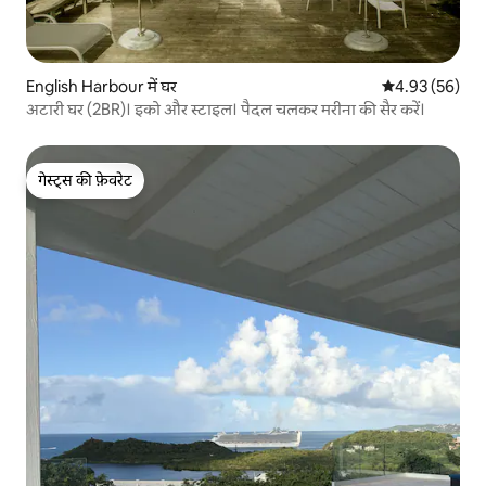
English Harbour में घर
औसत रेटिंग 5 में 
4.93 (56)
अटारी घर (2BR)। इको और स्टाइल। पैदल चलकर मरीना की सैर करें।
गेस्ट्स की फ़ेवरेट
गेस्ट्स की फ़ेवरेट