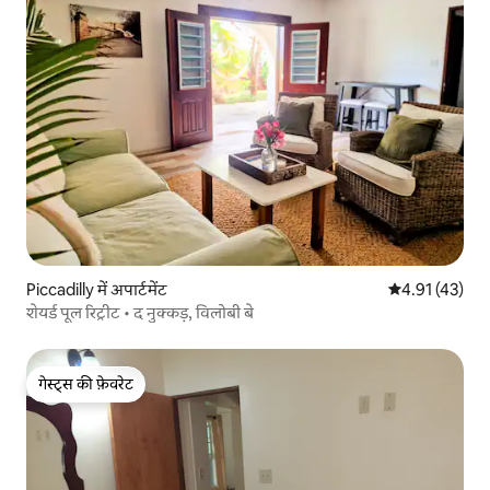
Piccadilly में अपार्टमेंट
औसत रेटिंग 5 में 
4.91 (43)
शेयर्ड पूल रिट्रीट • द नुक्कड़, विलोबी बे
गेस्ट्स की फ़ेवरेट
गेस्ट्स की फ़ेवरेट