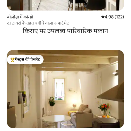
बोलोग्ना में कॉन्डो
औसत रेटिंग 5 में स
4.98 (122)
दो टावरों के तहत बगीचे वाला अपार्टमेंट
किराए पर उपलब्ध पारिवारिक मकान
गेस्ट्स की फ़ेवरेट
गेस्ट्स का टॉप फ़ेवरेट