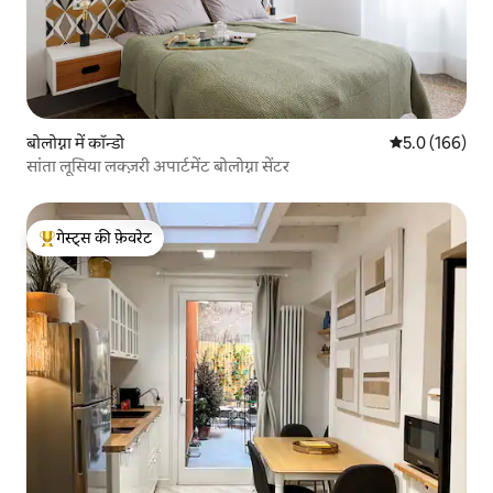
बोलोग्ना में कॉन्डो
औसत रेटिंग 5 में 
5.0 (166)
सांता लूसिया लक्ज़री अपार्टमेंट बोलोग्ना सेंटर
गेस्ट्स की फ़ेवरेट
गेस्ट्स का टॉप फ़ेवरेट