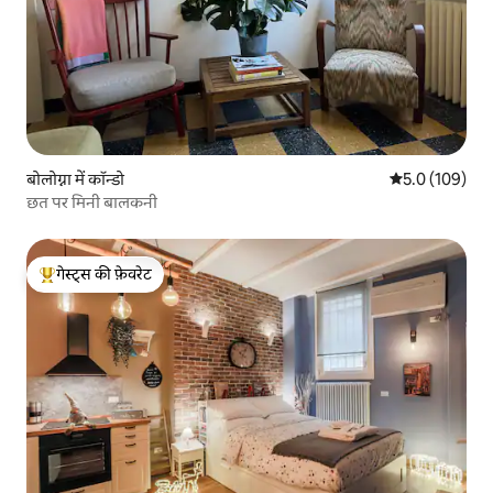
बोलोग्ना में कॉन्डो
औसत रेटिंग 5 में 
5.0 (109)
छत पर मिनी बालकनी
गेस्ट्स की फ़ेवरेट
गेस्ट्स का टॉप फ़ेवरेट