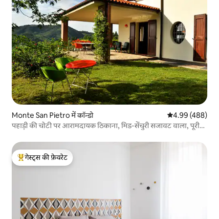
Monte San Pietro में कॉन्डो
औसत रेटिंग 5 में स
4.99 (488)
पहाड़ी की चोटी पर आरामदायक ठिकाना, मिड-सेंचुरी सजावट वाला, पूरी
तरह से वातानुकूलित
गेस्ट्स की फ़ेवरेट
गेस्ट्स का टॉप फ़ेवरेट