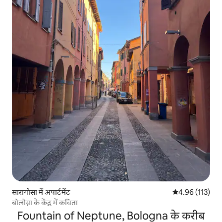
सारागोसा में अपार्टमेंट
औसत रेटिंग 5 में स
4.96 (113)
बोलोग्ना के केंद्र में कविता
Fountain of Neptune, Bologna के करीब