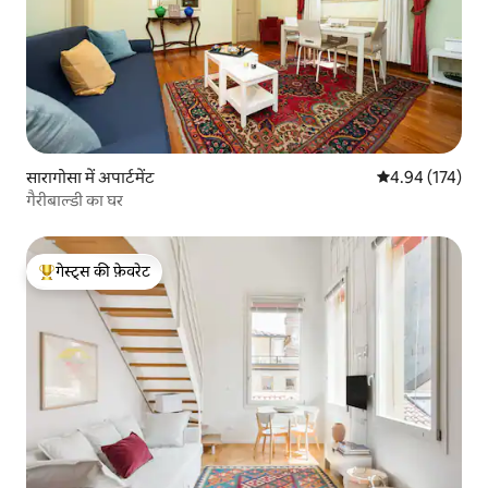
सारागोसा में अपार्टमेंट
औसत रेटिंग 5 में स
4.94 (174)
गैरीबाल्डी का घर
गेस्ट्स की फ़ेवरेट
गेस्ट्स का टॉप फ़ेवरेट