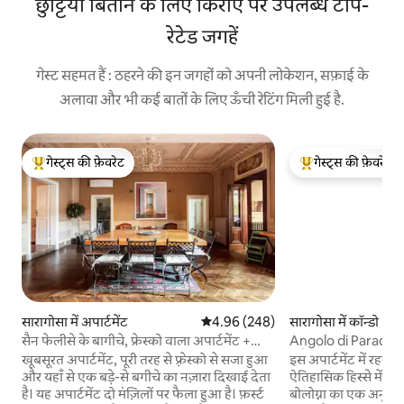
छुट्टियाँ बिताने के लिए किराए पर उपलब्ध टॉप-
रेटेड जगहें
गेस्ट सहमत हैं : ठहरने की इन जगहों को अपनी लोकेशन, सफ़ाई के
अलावा और भी कई बातों के लिए ऊँची रेटिंग मिली हुई है.
गेस्ट्स की फ़ेवरेट
गेस्ट्स की फ़ेवरेट
गेस्ट्स का टॉप फ़ेवरेट
गेस्ट्स का टॉप फ़ेवरेट
सारागोसा में अपार्टमेंट
औसत रेटिंग 5 में से 4.96, 248 समीक्षाएँ
4.96 (248)
सारागोसा में कॉन्डो
सैन फेलीसे के बागीचे, फ्रेस्को वाला अपार्टमेंट +
Angolo di Paradiso
बगीचा
फ़्लैट
खूबसूरत अपार्टमेंट, पूरी तरह से फ़्रेस्को से सजा हुआ
इस अपार्टमेंट में रहने
और यहाँ से एक बड़े-से बगीचे का नज़ारा दिखाई देता
ऐतिहासिक हिस्से में ख
है। यह अपार्टमेंट दो मंज़िलों पर फैला हुआ है। फ़र्स्ट
बोलोग्ना का एक अनूठा अनुभव