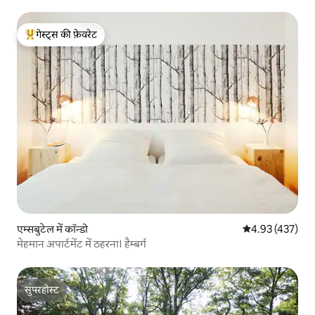
गेस्ट्स की फ़ेवरेट
गेस्ट्स का टॉप फ़ेवरेट
एम्सबुटेल में कॉन्डो
औसत रेटिंग 5 में स
4.93 (437)
मेहमान अपार्टमेंट में ठहरना। हैम्बर्ग
सुपरहोस्ट
सुपरहोस्ट