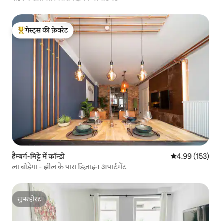
गेस्ट्स की फ़ेवरेट
गेस्ट्स का टॉप फ़ेवरेट
हैम्बर्ग-मिट्टे में कॉन्डो
औसत रेटिंग 5 में स
4.99 (153)
ला बोडेगा - झील के पास डिज़ाइन अपार्टमेंट
सुपरहोस्ट
सुपरहोस्ट