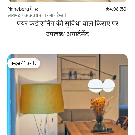
Pinneberg में घर
औसत रेटिंग 5 में 
4.98 (50)
आरामदायक अवधारणा - नाहे हैम्बर्ग
एयर कंडीशनिंग की सुविधा वाले किराए पर
उपलब्ध अपार्टमेंट
गेस्ट्स की फ़ेवरेट
गेस्ट्स की फ़ेवरेट