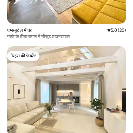
एम्सबुटेल में घर
औसत रेटिंग 5 में
5.0 (20)
पार्क के ठीक बगल में मौजूद टाउनहाउस
गेस्ट्स की फ़ेवरेट
गेस्ट्स की फ़ेवरेट