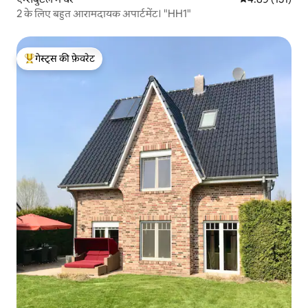
2 के लिए बहुत आरामदायक अपार्टमेंट। "HH1"
गेस्ट्स की फ़ेवरेट
गेस्ट्स का टॉप फ़ेवरेट