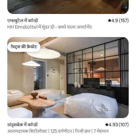
एम्सबुटेल में कॉन्डो
औसत रेटिंग 5 में 
4.9 (157)
HH Eimsbüttel में सुंदर दो - कमरे वाला अपार्टमेंट
गेस्ट्स की फ़ेवरेट
गेस्ट्स की फ़ेवरेट
वांड्सबेक में कॉन्डो
औसत रेटिंग 5 में स
4.93 (107)
आरामदायक सिटीलोफ़्ट | 125 वर्गमीटर | निजी छत | 7 मेहमान