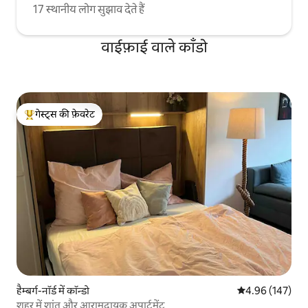
17 स्थानीय लोग सुझाव देते हैं
वाईफ़ाई वाले काँडो
गेस्ट्स की फ़ेवरेट
गेस्ट्स का टॉप फ़ेवरेट
हैम्बर्ग-नॉर्ड में कॉन्डो
औसत रेटिंग 5 में स
4.96 (147)
शहर में शांत और आरामदायक अपार्टमेंट