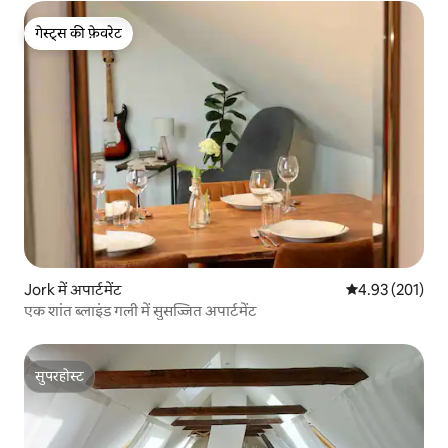
गेस्ट्स की फ़ेवरेट
गेस्ट्स की फ़ेवरेट
Jork में अपार्टमेंट
औसत रेटिंग 5 में स
4.93 (201)
एक शांत ब्लाइंड गली में सुसज्जित अपार्टमेंट
सुपरहोस्ट
सुपरहोस्ट