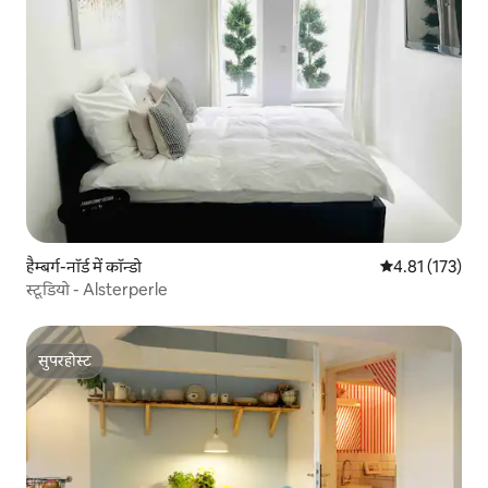
हैम्बर्ग-नॉर्ड में कॉन्डो
औसत रेटिंग 5 में स
4.81 (173)
स्टूडियो - Alsterperle
सुपरहोस्ट
सुपरहोस्ट