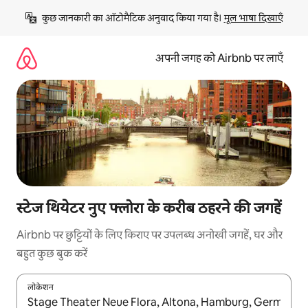
इसे
कुछ जानकारी का ऑटोमैटिक अनुवाद किया गया है। 
मूल भाषा दिखाएँ
छोड़कर
सीधा
कॉन्टेंट
अपनी जगह को Airbnb पर लाएँ
पर
जाएँ
स्टेज थियेटर नुए फ्लोरा के करीब ठहरने की जगहें
Airbnb पर छुट्टियों के लिए किराए पर उपलब्ध अनोखी जगहें, घर और
बहुत कुछ बुक करें
लोकेशन
नतीजों के उपलब्ध होने पर, अप और डाउन 'ऐरो की' का इस्तेमाल करके नेविगेट करें