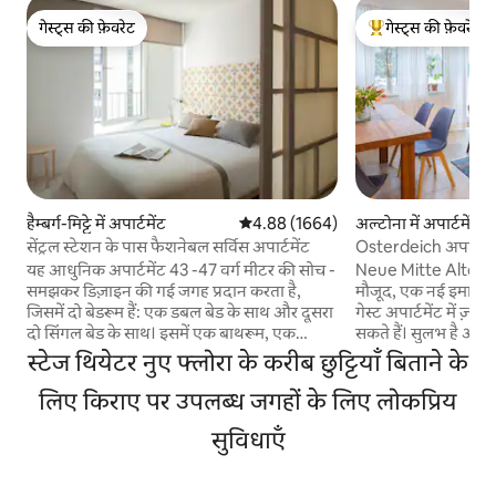
गेस्ट्स की फ़ेवरेट
गेस्ट्स की फ़ेवरेट
गेस्ट्स की फ़ेवरेट
गेस्ट्स का टॉप फ़ेवरेट
हैम्बर्ग-मिट्टे में अपार्टमेंट
औसत रेटिंग 5 में से 4.88, 1664 समीक्षाएँ
4.88 (1664)
अल्टोना में अपार्टमेंट
सेंट्रल स्टेशन के पास फैशनेबल सर्विस अपार्टमेंट
Osterdeich अपार्टमे
यह आधुनिक अपार्टमेंट 43 -47 वर्ग मीटर की सोच -
Neue Mitte Altona 
समझकर डिज़ाइन की गई जगह प्रदान करता है,
मौजूद, एक नई इमारत के 
जिसमें दो बेडरूम हैं: एक डबल बेड के साथ और दूसरा
गेस्ट अपार्टमेंट में ज़्
दो सिंगल बेड के साथ। इसमें एक बाथरूम, एक
सकते हैं। सुलभ है और 
आरामदायक लिविंग और डाइनिंग एरिया और
पार्किंग की सुविधा भी
स्टेज थियेटर नुए फ्लोरा के करीब छुट्टियाँ बिताने के
आपकी सुविधा के लिए पूरी तरह से सुसज्जित किचन
शुल्क देना होगा। नोए मिटे अल्टोना शहरी जीवन का
भी शामिल है। अधिकतम क्षमता: 6 लोग (2 मेहमानों
लिए किराए पर उपलब्ध जगहों के लिए लोकप्रिय
प्रतीक है। कैफ़े, रेस्टो
के लिए डबल सोफा बेड) 7 या इससे ज़्यादा रातों की
मैदान पैदल दूरी पर है
सुविधाएँ
बुकिंग के लिए, साप्ताहिक हाउसकीपिंग शामिल है।
जगहों के लिए अच्छे कने
अतिरिक्त सफ़ाई सेवाएँ अतिरिक्त शुल्क पर बुक की
एल्बे हो या शांज़े – ह
जा सकती हैं। बेड लिनन और तौलिए शामिल हैं।
सकता है।