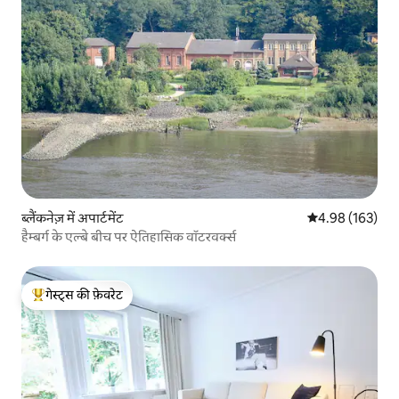
ब्लैंकनेज़ में अपार्टमेंट
औसत रेटिंग 5 में स
4.98 (163)
हैम्बर्ग के एल्बे बीच पर ऐतिहासिक वॉटरवर्क्स
गेस्ट्स की फ़ेवरेट
गेस्ट्स का टॉप फ़ेवरेट