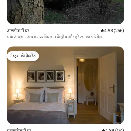
अल्टोना में घर
औसत रेटिंग 5 में स
4.93 (256)
एक अच्छा - अच्छा नखलिस्तान केंद्रीय और हरे रंग का परिवेश
गेस्ट्स की फ़ेवरेट
गेस्ट्स की फ़ेवरेट
एम्सबुटेल में घर
औसत रेटिंग 5 में स
4.89 (151)