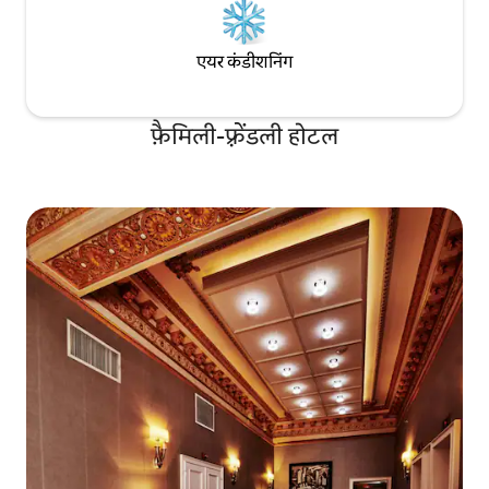
एयर कंडीशनिंग
फ़ैमिली-फ़्रेंडली होटल