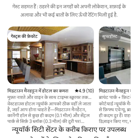
गेस्ट सहमत हैं : ठहरने की इन जगहों को अपनी लोकेशन, सफ़ाई के
अलावा और भी कई बातों के लिए ऊँची रेटिंग मिली हुई है.
गेस्ट्स की फ़ेवरेट
सुपरहोस्ट
गेस्ट्स की फ़ेवरेट
सुपरहोस्ट
मिडटाउन मैनहट्टन में होटल का कमरा
औसत रेटिंग 5 में से 4.9, 10 समीक्षाएँ
4.9 (10)
मिडटाउन मैनहट्टन में
रा
मुफ़्त नाश्ते और वाइन के साथ टाइम्स स्क्वायर तक
ब्रायंट पार्क + फ़िटनेस
पैदल जाएँ
वेस्टहाउस होटल न्यूयॉर्क आपको ठीक वहीं ले जाता
कोर्टयार्ड न्यूयॉर्क मैनहै
है, जहाँ आप होना चाहते हैं—मिडटाउन मैनहैटन,
से फ़िफ्थ एवेन्यू, ब्रायंट
कार्नेगी हॉल से कुछ ही कदम (0.1 मील) और सेंट्रल
ही कदम दूर हैं। शहर की
पार्क से सिर्फ़ 3 ब्लॉक (0.3 मील) की दूरी पर।
डिज़ाइन किए गए, मुफ़्त
MoMA (0.4 मील), रॉकफ़ेलर सेंटर (0.6 मील)
और स्मार्ट वर्कस्पेस वा
न्यूयॉर्क सिटी सेंटर के करीब किराए पर उपलब्ध
और टाइम्स स्क्वायर (0.7 मील) तक पैदल जाएँ, 7th
—ये कमरे आराम करने य