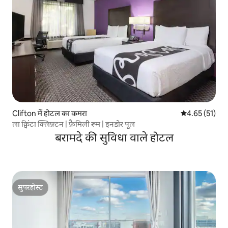
Clifton में होटल का कमरा
औसत रेटिंग 5 में 
4.65 (51)
ला क्विंटा क्लिफ़्टन | फ़ैमिली रूम | इनडोर पूल
बरामदे की सुविधा वाले होटल
सुपरहोस्ट
सुपरहोस्ट