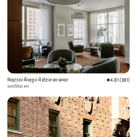
मिडटाउन मैनहट्टन में होटल का कमरा
औसत रेटिंग 5 में स
4.81 (381)
क्लासिक रूम