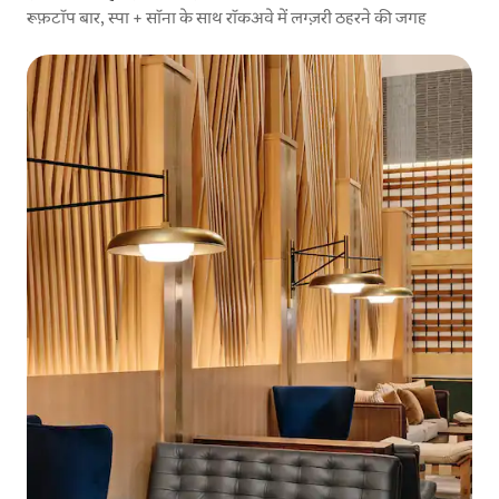
रूफ़टॉप बार, स्पा + सॉना के साथ रॉकअवे में लग्ज़री ठहरने की जगह