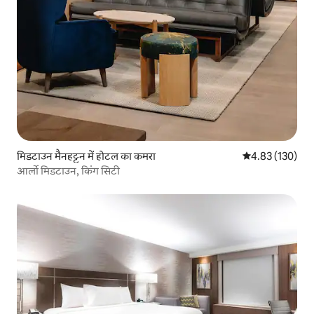
मिडटाउन मैनहट्टन में होटल का कमरा
औसत रेटिंग 5 में स
4.83 (130)
आर्लो मिडटाउन, किंग सिटी