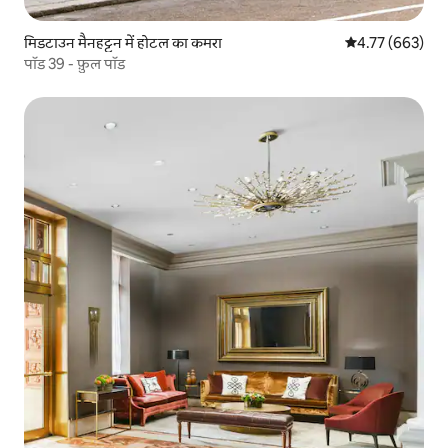
मिडटाउन मैनहट्टन में होटल का कमरा
औसत रेटिंग 5 में स
4.77 (663)
पॉड 39 - फ़ुल पॉड