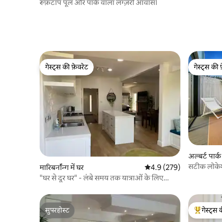
रूफ़टॉप पूल और पार्क वाला लग्ज़री आवास।
गेस्ट्स की फ़ेवरेट
गेस्ट्स की 
गेस्ट्स की फ़ेवरेट
गेस्ट्स की 
अल्बर्ट पार्क 
सटीक लोकेश
मारिबर्नॉन्ग में घर
औसत रेटिंग 5 में से 4.9, 279
4.9 (279)
"घर से दूर घर" - लंबे समय तक यात्राओं के लिए
आदर्श
सुपरहोस्ट
गेस्ट्स 
सुपरहोस्ट
गेस्ट्स का 