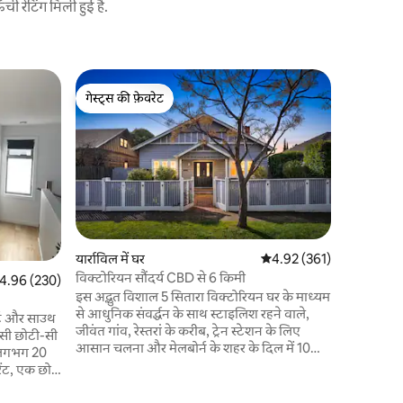
 रेटिंग मिली हुई है.
अल्बर्ट पार्क
गेस्ट्स की फ़ेवरेट
गेस्ट्स
स्टूडियो अल
गेस्ट्स की फ़ेवरेट
गेस्ट्स का
अल्बर्ट पार
पॉलिश फ़र
सुविधाओं क
राजा के आका
चमड़े के सो
और एक कॉम्
मज़ा लें। सिर्फ़ निजी मेहमानों के लिए प्रवेशद्वार।
मेज़बान के
यार्राविल में घर
औसत रेटिंग 5 में से 4.92, 36
4.92 (361)
किसी पाबंदी के पार्कि
विक्टोरियन सौंदर्य CBD से 6 किमी
त रेटिंग 5 में से 4.96, 230 समीक्षाएँ
4.96 (230)
डाइनिंग सिर
इस अद्भुत विशाल 5 सितारा विक्टोरियन घर के माध्यम
तक एक ट्राम
से आधुनिक संवर्द्धन के साथ स्टाइलिश रहने वाले,
पोर्ट और साउथ
जीवंत गांव, रेस्तरां के करीब, ट्रेन स्टेशन के लिए
-सी छोटी-सी
आसान चलना और मेलबोर्न के शहर के दिल में 10
से लगभग 20
मिनट की कार ड्राइव के लिए छोटी ट्रेन की सवारी
रेंट, एक छोटे
आसान फ्रीवे एक्सेस के साथ। शहर की पेशकश करने
ैदल 5 मिनट
के लिए सब कुछ के करीब है, लेकिन काफी पड़ोस के