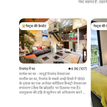
गेस्ट सहमत हैं : ठह
गेस्ट्स की फ़ेवरेट
गेस्ट्स की 
गेस्ट्स का टॉप फ़ेवरेट
गेस्ट्स की 
रिचमंड में घर
औसत रेटिंग 5 में से 4.96, 107
4.96 (107)
शर्लक का घर - जादुई रिचमंड वेयरहाउस
शर्लॉक का घर, रिचमंड के सबसे अच्छे हिस्से में 1850
के दशक का एक अनोखा कॉर्डियल फ़ैक्ट्री वेयरहाउस
रूपांतरण (जैसा कि ब्रॉडशीट पर दिखाया गया है)।
वास्तुकला की दृष्टि से खुलेपन को अधिकतम करने के
लिए डिज़ाइन किया गया, हमारा बेस्पोक घर 4 से
अधिक स्तरों पर है, जिसमें 2 बेडरूम (किंग बेड और
उसके बाद मास्टर), 2 लाउंज क्षेत्र, सिंगल गैराज और