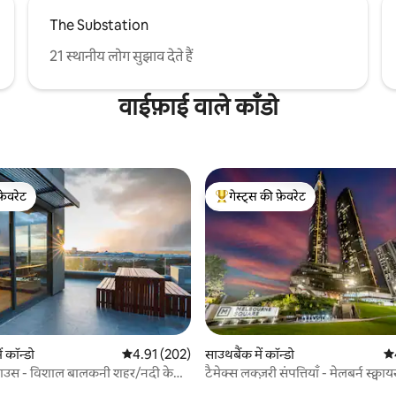
The Substation
21 स्थानीय लोग सुझाव देते हैं
वाईफ़ाई वाले काँडो
फ़ेवरेट
गेस्ट्स की फ़ेवरेट
फ़ेवरेट
गेस्ट्स का टॉप फ़ेवरेट
 समीक्षाएँ
ें कॉन्डो
औसत रेटिंग 5 में से 4.91, 202 समीक्षाएँ
4.91 (202)
साउथबैंक में कॉन्डो
औस
ंटहाउस - विशाल बालकनी शहर/नदी के
टैमेक्स लक्ज़री संपत्तियाँ - मेलबर्न स्क्वाय