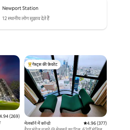
Newport Station
12 स्थानीय लोग सुझाव देते हैं
गेस्ट्स की फ़ेवरेट
गेस्ट्स का टॉप फ़ेवरेट
त रेटिंग 5 में से 4.94, 269 समीक्षाएँ
4.94 (269)
र
मेलबॉर्न में कॉन्डो
औसत रेटिंग 5 में से 4.96, 37
4.96 (377)
हैरतअंगेज़ नज़ारे @ मेलबर्न का दिल, 62वीं मंज़िल