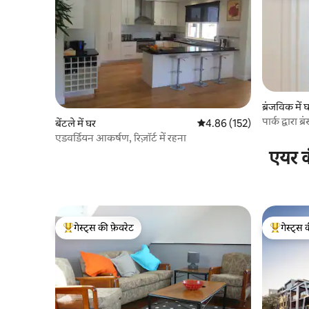
ब्रंजविक में 
पार्क द्वारा 
बेंटले में घर
औसत रेटिंग 5 में से 4.86, 152
4.86 (152)
एडवर्डियन आकर्षण, रिज़ॉर्ट में रहना
एयर क
गेस्ट्स की फ़ेवरेट
गेस्ट्स 
गेस्ट्स का टॉप फ़ेवरेट
गेस्ट्स का 