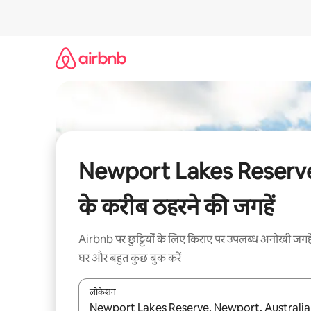
इसे
छोड़कर
सीधा
कॉन्टेंट
पर
जाएँ
Newport Lakes Reserv
के करीब ठहरने की जगहें
Airbnb पर छुट्टियों के लिए किराए पर उपलब्ध अनोखी जगहे
घर और बहुत कुछ बुक करें
लोकेशन
नतीजों के उपलब्ध होने पर, अप और डाउन 'ऐरो की' का इस्तेमाल 