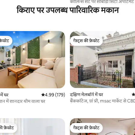
कोलिन्स सेंट पर सीबीडी सिटी अपार्टमेंट
किराए पर उपलब्ध पारिवारिक मकान
फ़ेवरेट
गेस्ट्स की फ़ेवरेट
फ़ेवरेट
गेस्ट्स की फ़ेवरेट
दक्षिण मेलबॉर्न में घर
औ
में घर
औसत रेटिंग 5 में से 4.99, 179 समीक्षाएँ
4.99 (179)
बैंककॉटेज, ग्रां प्री, msac मार्केट से
न में शानदार थीम वाला घर
 समीक्षाएँ
सैर
की फ़ेवरेट
गेस्ट्स की फ़ेवरेट
टॉप फ़ेवरेट
गेस्ट्स की फ़ेवरेट