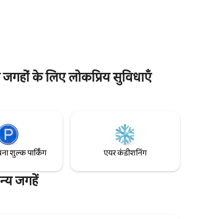
र से बस 5
माहौल, महान स्थान, सुपीरियर आराम और अपराजेय
त की कोई भी
मूल्य, मुफ्त वाईफाई, ऑफ स्ट्रीट पार्किंग, परिवार के
ट लेक्स
अनुकूल, 24 घंटे स्वयं जांच के साथ। शर्तों के आधार
षियों की
पर पालतू जानवर के अनुकूल
 पिकनिक के
जगहों के लिए लोकप्रिय सुविधाएँ
िना शुल्क पार्किंग
एयर कंडीशनिंग
य जगहें