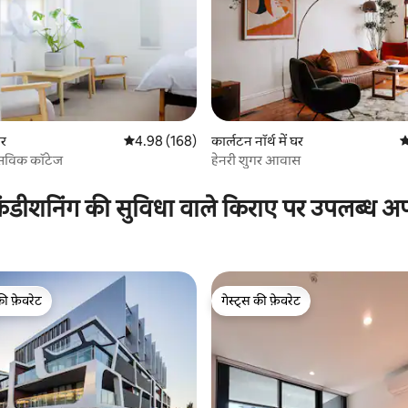
घर
औसत रेटिंग 5 में से 4.98, 168 समीक्षाएँ
4.98 (168)
कार्लटन नॉर्थ में घर
औ
ब्रंसविक कॉटेज
हेनरी शुगर आवास
 समीक्षाएँ
ंडीशनिंग की सुविधा वाले किराए पर उपलब्ध अपार
की फ़ेवरेट
गेस्ट्स की फ़ेवरेट
टॉप फ़ेवरेट
गेस्ट्स की फ़ेवरेट