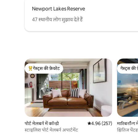
Newport Lakes Reserve
47 स्थानीय लोग सुझाव देते हैं
गेस्ट्स की फ़ेवरेट
गेस्ट्स की 
गेस्ट्स का टॉप फ़ेवरेट
गेस्ट्स की 
पोर्ट मेलबर्न में कॉन्डो
औसत रेटिंग 5 में से 4.96, 257
4.96 (257)
मारिबर्नॉन्ग म
स्टाइलिश पोर्ट मेलबर्न अपार्टमेंट
क्षितिज पे
दृश्य