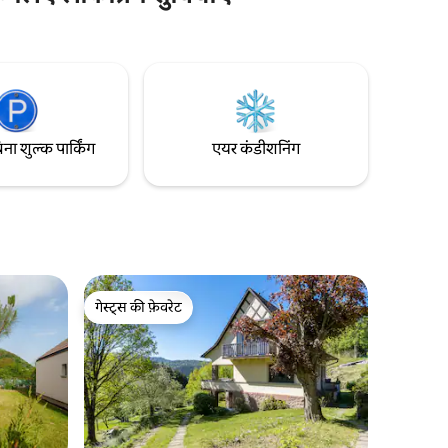
छोटा-सा "शैटो" सबसे खूबसूरत पर्यटन स्थलों,
 के साथ,
क्रिसमस मार्केट और वाइन रूट के करीब है और
स्ट्रासबर्ग और कोलमार के बीच में एक आदर्श जगह
पर स्थित है।
िना शुल्क पार्किंग
एयर कंडीशनिंग
गेस्ट्स की फ़ेवरेट
गेस्ट्स की फ़ेवरेट