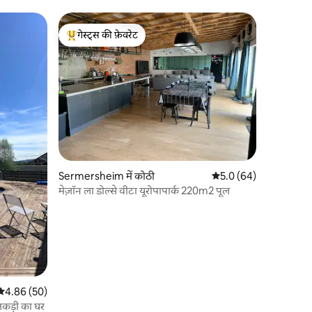
गेस्ट्स की फ़ेवरेट
गेस्ट्स का टॉप फ़ेवरेट
Sermersheim में कोठी
औसत रेटिंग 5 में से 5.0, 6
5.0 (64)
मेज़ॉन ला डोल्से वीटा यूरोपापार्क 220m2 पूल
औसत रेटिंग 5 में से 4.86, 50 समीक्षाएँ
4.86 (50)
लकड़ी का घर