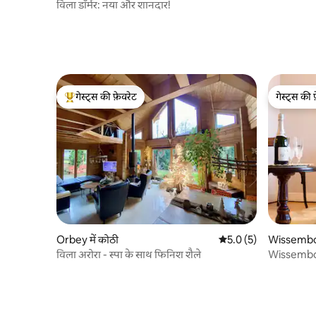
विला डॉर्मर: नया और शानदार!
गेस्ट्स की फ़ेवरेट
गेस्ट्स की 
गेस्ट्स का टॉप फ़ेवरेट
गेस्ट्स की 
Orbey में कोठी
औसत रेटिंग 5 में से 5.0, 5
5.0 (5)
Wissembou
विला अरोरा - स्पा के साथ फिनिश शैले
Wissembou
Coeur