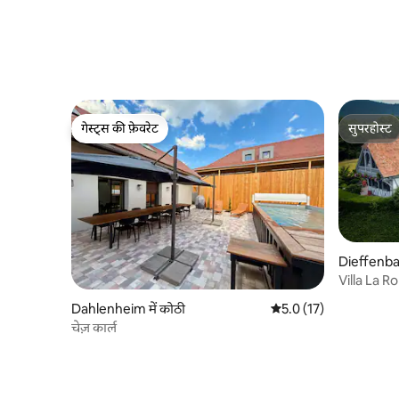
गेस्ट्स की फ़ेवरेट
सुपरहोस्ट
गेस्ट्स की फ़ेवरेट
सुपरहोस्ट
Dieffenbac
Villa La 
FreePark
Dahlenheim में कोठी
औसत रेटिंग 5 में से 5.0, 17
5.0 (17)
चेज़ कार्ल