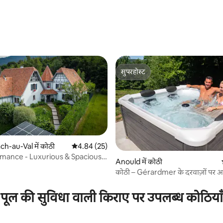
सुपरहोस्ट
सुपरहोस्ट
h-au-Val में कोठी
औसत रेटिंग 5 में से 4.84, 25 समीक्षाएँ
4.84 (25)
Romance - Luxurious & Spacious -
Anould में कोठी
कोठी – Gérardmer के दरवाज़ों पर
 समीक्षाएँ
जकूज़ी
पूल की सुविधा वाली किराए पर उपलब्ध कोठियाँ