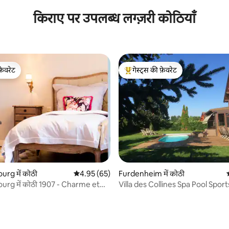
किराए पर उपलब्ध लग्ज़री कोठियाँ
फ़ेवरेट
गेस्ट्स की फ़ेवरेट
फ़ेवरेट
गेस्ट्स का टॉप फ़ेवरेट
 समीक्षाएँ
rg में कोठी
औसत रेटिंग 5 में से 4.95, 65 समीक्षाएँ
4.95 (65)
Furdenheim में कोठी
rg में कोठी 1907 - Charme et
Villa des Collines Spa Pool Spor
Luxury