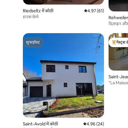
Riedseltz में कोठी
औसत रेटिंग 5 में से 4.97, 61
4.97 (61)
हाउस फ़ेमे
Rehweiler 
डिज़ाइन और स
सही 145 वर्
सुपरहोस्ट
गेस्ट्स 
सुपरहोस्ट
गेस्ट्स का 
Saint-Jean
"La Maiso
120m2
Saint-Avold में कोठी
औसत रेटिंग 5 में से 4.96, 24
4.96 (24)