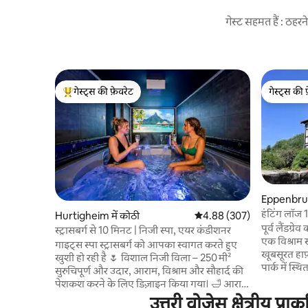
गेस्ट सहमत हैं : ठह
गेस्ट्स की फ़ेवरेट
गेस्ट्स की 
गेस्ट्स का टॉप फ़ेवरेट
गेस्ट्स की 
Eppenbrun
हंटिंग लॉज 17
Hurtigheim में कोठी
औसत रेटिंग 5 में से 4.88, 307
4.88 (307)
पूर्व लैंडग्
स्ट्रासबर्ग से 10 मिनट | निजी स्पा, एयर कंडीशनर
एक विश्राम
गाइट्स स्पा स्ट्रासबर्ग को आपका स्वागत करते हुए
खूबसूरत हाफ
खुशी हो रही है 🌷 विशाल निजी विला – 250 मी²
पार्क में स्
सुरुचिपूर्ण और उदार, आराम, विश्राम और सौहार्द की
की सुविधाए
पेशकश करने के लिए डिज़ाइन किया गया। 🛁 आराम
में एक शान
और फ़ुर्सत की जगह स्पा और सौना के साथ-साथ गेम
उत्तरी वोजेस क्षेत्रीय प
डाइनिंग और