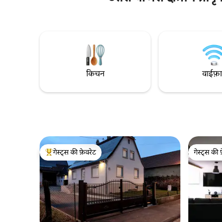
के लिए जगह और आराम के लिए खासतौर पर बनाए
लाइब्रेरी व
गए इक्विपमेंट। 👤 अधिकतम 15 मेहमान परिवारों,
मौजूद हैं। 
दोस्तों के समूहों या रीयूनियन के लिए बिलकुल सही।
आउटबिल्डिंग में रख
📍 स्ट्रासबर्ग के दरवाज़ों से 10 मिनट की दूरी पर
आपके इस्तेम
सार्वजनिक परिवहन से आसानी से पहुँचा जा सकता है,
शहर के केंद्र से सिर्फ़ 20 मिनट की दूरी पर
किचन
वाईफ़
गेस्ट्स की फ़ेवरेट
गेस्ट्स की 
गेस्ट्स का टॉप फ़ेवरेट
गेस्ट्स की 