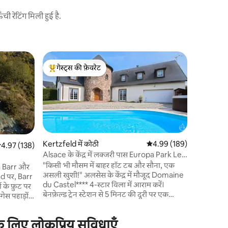
 रेटिंग मिली हुई है.
किएंट्ज़हाइ
गेस्ट्स की फ़ेवरेट
सुपरहोस्ट
सॉना और स
गेस्ट्स का टॉप फ़ेवरेट
सुपरहोस्ट
Kaysersbe
Alsatian गा
बीचों - बीच
है। 170वर्ग मीटर का यह मकान तीन फ़्लोर पर आपका
स्वागत करत
बाइक रखने के लिए
करने की जगह
Kertzfeld में कोठी
औसत रेटिंग 5 में से 4.99, 18
4.99 (189)
सत रेटिंग 5 में से 4.97, 138 समीक्षाएँ
4.97 (138)
अतिरिक्त क
Alsace के केंद्र में लक्जरी पास Europa Park Le
अनुमति है। पूरी तरह से सुसज्जित घर: आगमन पर बने
Domaine du Castel Piscine & Spa
"किसी भी मौसम में बाहर हॉट टब और सौना, एक
a Barr और
बेड, सुसज्
असली खुशी!" अलसेस के केंद्र में मौजूद Domaine
d पर, Barr
du Castel**** 4-स्टार विला में आराम करें।
ग के फ़ुट पर
बेनफ़ेल्ड ट्रेन स्टेशन से 5 मिनट की दूरी पर एक
असामान्य और स्टाइलिश सेटिंग में बेहद आरामदायक
ा लुभावनी
जगह, जहाँ से स्ट्रासबर्ग की यात्रा 16 मिनट में पूरी हो
 बीच, उनकी
 के लिए लोकप्रिय सुविधाएँ
जाती है ओबरने और सेलेस्टैट के पास मौजूद यह
़ से बिल्कुल