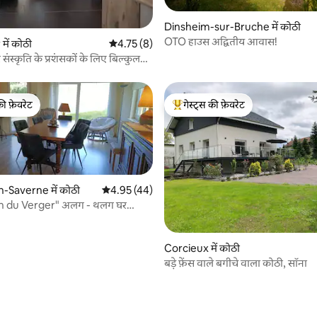
 समीक्षाएँ
Dinsheim-sur-Bruche में कोठी
OTO हाउस अद्वितीय आवास!
में कोठी
औसत रेटिंग 5 में से 4.75, 8 समीक्षाएँ
4.75 (8)
ंस्कृति के प्रशंसकों के लिए बिल्कुल
गमीटर का लॉफ़्ट
की फ़ेवरेट
गेस्ट्स की फ़ेवरेट
टॉप फ़ेवरेट
गेस्ट्स का टॉप फ़ेवरेट
-Saverne में कोठी
औसत रेटिंग 5 में से 4.95, 44 समीक्षाएँ
4.95 (44)
n du Verger" अलग - थलग घर
Corcieux में कोठी
बड़े फ़ेंस वाले बगीचे वाला कोठी, सॉना
 समीक्षाएँ