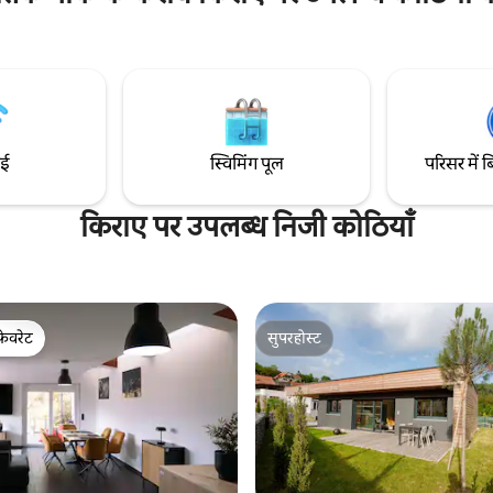
सही है। आस - पड़ोस में जीवंत ओबेरनाई
ाला एक प्लेरूम और एक बिलियर्ड रूम
स्ट्रासबर्ग और कोलमार के बीच हर 40 मिलियन कार
उदाहरण के लिए, साइकिलों को
ा जा सकता है। यह प्रॉपर्टी सिर्फ़
ाल के लिए है।
ाई
स्विमिंग पूल
परिसर में ब
किराए पर उपलब्ध निजी कोठियाँ
फ़ेवरेट
सुपरहोस्ट
फ़ेवरेट
सुपरहोस्ट