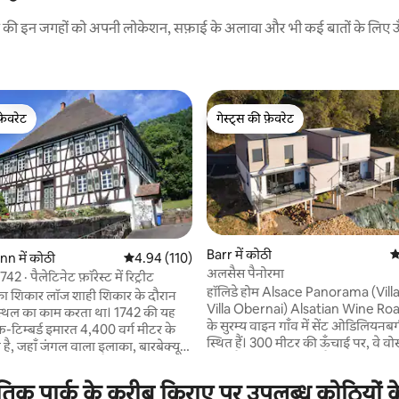
रने की इन जगहों को अपनी लोकेशन, सफ़ाई के अलावा और भी कई बातों के लिए ऊँची
फ़ेवरेट
गेस्ट्स की फ़ेवरेट
फ़ेवरेट
गेस्ट्स की फ़ेवरेट
Barr में कोठी
औ
n में कोठी
औसत रेटिंग 5 में से 4.94, 110 समीक्षाएँ
4.94 (110)
अलसैस पैनोरमा
42 · पैलेटिनेट फ़ॉरेस्ट में रिट्रीट
 समीक्षाएँ
हॉलिडे होम Alsace Panorama (Vill
रेव का शिकार लॉज शाही शिकार के दौरान
Villa Obernai) Alsatian Wine Roa
 स्थल का काम करता था। 1742 की यह
के सुरम्य वाइन गाँव में सेंट ओडिलियनबर्
़-टिम्बर्ड इमारत 4,400 वर्ग मीटर के
स्थित हैं। 300 मीटर की ऊँचाई पर, वे वोस्गेस पहाड़ों,
थित है, जहाँ जंगल वाला इलाका, बारबेक्यू
राइन मैदान और दूरी में ब्लैक फ़ॉरेस्ट क
ँ और एक टेरेस मौजूद है। आज, इस विला
नज़ारा पेश करते हैं। अलसैस के बीचों -
दार किचन, विशाल, रोशन लिविंग,
्राकृतिक पार्क के करीब किराए पर उपलब्ध कोठियों
लोकेशन इस क्षेत्र का दौरा करने के लिहाज
 सोने की जगहें, आरामदायक बाथरूम,