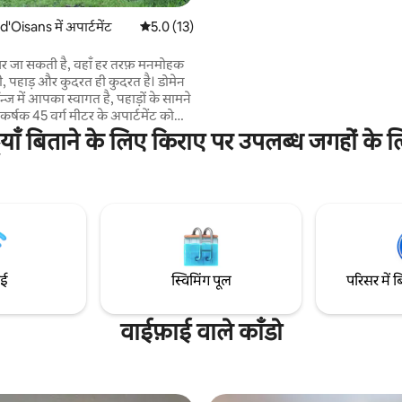
Oisans में अपार्टमेंट
औसत रेटिंग 5 में से 5.0, 13 समीक्षाएँ
5.0 (13)
़र जा सकती है, वहाँ हर तरफ़ मनमोहक
नी, पहाड़ और कुदरत ही कुदरत है। डोमेन
 में आपका स्वागत है, पहाड़ों के सामने
कर्षक 45 वर्ग मीटर के अपार्टमेंट को
ं बड़ी-बड़ी खिड़कियों की वजह से रोशनी
ियाँ बिताने के लिए किराए पर उपलब्ध जगहों के ल
लग्ज़री सुविधाएँ, ट्रैवर्टाइन बाथरूम,
 पर बिछी चादरें और 8 हेक्टेयर के
लाके, नदियों और हाइकिंग ट्रेल्स तक
परिवारों, कपल्स या दोस्तों के समूहों के
र्जा को फिर से भरने की बेहतरीन जगह।
ाई
स्विमिंग पूल
परिसर में ब
वाईफ़ाई वाले काँडो