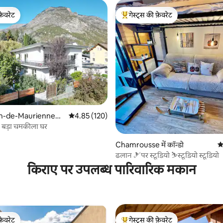
फ़ेवरेट
गेस्ट्स की फ़ेवरेट
फ़ेवरेट
गेस्ट्स का टॉप फ़ेवरेट
 समीक्षाएँ
an-de-Maurienne
औसत रेटिंग 5 में से 4.85, 120 समीक्षाएँ
4.85 (120)
, बड़ा चमकीला घर
Chamrousse में कॉन्डो
औ
ढलान 🎿पर स्टूडियो ⛷स्टूडियो स्टूडियो
किराए पर उपलब्ध पारिवारिक मकान
फ़ेवरेट
गेस्ट्स की फ़ेवरेट