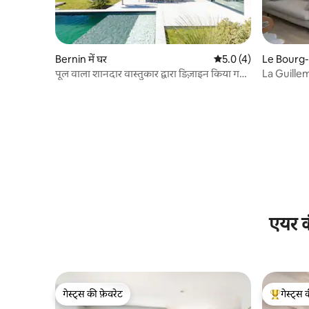
Bernin में घर
औसत रेटिंग 5 में से 5.0, 
5.0 (4)
Le Bourg-d
पूल वाला शानदार वास्तुकार द्वारा डिज़ाइन किया गया
La Guillema
विला
एयर क
गेस्ट्स की फ़ेवरेट
गेस्ट्स 
गेस्ट्स की फ़ेवरेट
गेस्ट्स का 