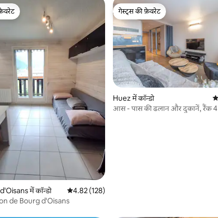
फ़ेवरेट
गेस्ट्स की फ़ेवरेट
फ़ेवरेट
गेस्ट्स की फ़ेवरेट
Huez में कॉन्डो
औ
आस - पास की ढलान और दुकानें, रैंक 4
 समीक्षाएँ
'Oisans में कॉन्डो
औसत रेटिंग 5 में से 4.82, 128 समीक्षाएँ
4.82 (128)
on de Bourg d'Oisans