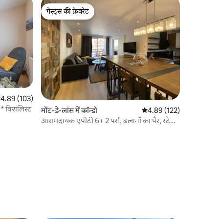
गेस्ट्स की फ़ेवरेट
गेस्ट्स की फ़ेवरेट
सत रेटिंग 5 में से 4.89, 103 समीक्षाएँ
4.89 (103)
 * विशलिस्ट
मोंट-डे-लांस में कॉन्डो
औसत रेटिंग 5 में से 4.89, 12
4.89 (122)
आरामदायक एपीटी 6+ 2 पर्स, ढलानों का पैर, स्टेशन
का दिल