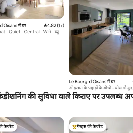
4 समीक्षाएँ
'Oisans में घर
औसत रेटिंग 5 में से 4.82, 17 समीक्षाएँ
4.82 (17)
t - Quiet - Central - Wifi - व्यू
Le Bourg-d'Oisans में घर
ओइसान के पहाड़ों के बीचों - बीच मौजूद
ंडीशनिंग की सुविधा वाले किराए पर उपलब्ध अपार
की फ़ेवरेट
गेस्ट्स की फ़ेवरेट
टॉप फ़ेवरेट
गेस्ट्स का टॉप फ़ेवरेट