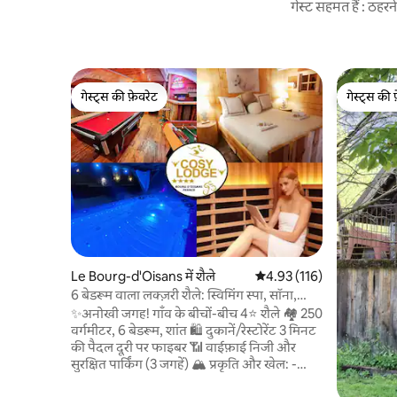
गेस्ट सहमत हैं : ठह
गेस्ट्स की फ़ेवरेट
गेस्ट्स की 
गेस्ट्स की फ़ेवरेट
गेस्ट्स की 
Le Bourg-d'Oisans में शैले
औसत रेटिंग 5 में से 4.93, 116
4.93 (116)
6 बेडरूम वाला लक्ज़री शैले: स्विमिंग स्पा, सॉना,
बिलियर्ड, बार
✨अनोखी जगह! गाँव के बीचों-बीच 4⭐ शैले 🏘️ 250
वर्गमीटर, 6 बेडरूम, शांत 🛍️ दुकानें/रेस्टोरेंट 3 मिनट
की पैदल दूरी पर फाइबर 📶 वाईफ़ाई निजी और
सुरक्षित पार्किंग (3 जगहें) 🏔️ प्रकृति और खेल: -
अल्पे ड्यूएज़ / ले ड्यू अल्प (15 मिनट 🚗) - गोंडोला