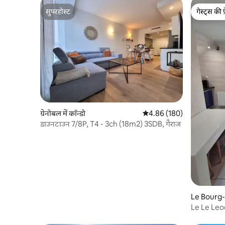
सुपरहोस्ट
गेस्ट्स की 
सुपरहोस्ट
गेस्ट्स की 
ग्रेनोबल में कॉन्डो
औसत रेटिंग 5 में से 4.86, 180
4.86 (180)
डाउनटाउन 7/8P, T4 - 3ch (18m2) 3SDB, गैराज
Le Bourg-d
Le Le Leo