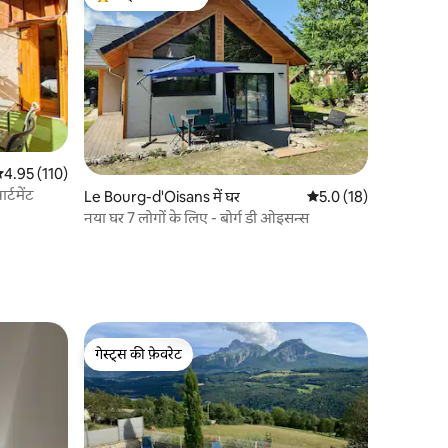
गेस्ट्स का टॉप फ़ेवरेट
सत रेटिंग 5 में से 4.95, 110 समीक्षाएँ
4.95 (110)
्टमेंट
Le Bourg-d'Oisans में घर
औसत रेटिंग 5 में से 5.0, 1
5.0 (18)
नया घर 7 लोगों के लिए - बोर्ग डी ओइसन्स
गेस्ट्स की फ़ेवरेट
गेस्ट्स की फ़ेवरेट