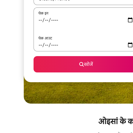
चेक इन
चेक आउट
खोजें
ओइसां के कर