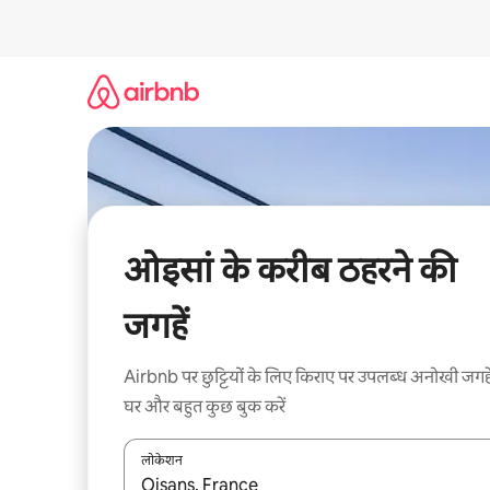
इसे
छोड़कर
सीधा
कॉन्टेंट
पर
जाएँ
ओइसां के करीब ठहरने की
जगहें
Airbnb पर छुट्टियों के लिए किराए पर उपलब्ध अनोखी जगहे
घर और बहुत कुछ बुक करें
लोकेशन
नतीजों के उपलब्ध होने पर, अप और डाउन 'ऐरो की' का इस्तेमाल 