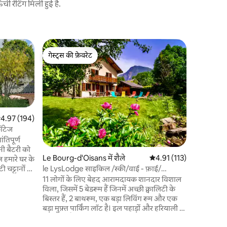
 रेटिंग मिली हुई है.
Mizoën में 
गेस्ट्स की फ़ेवरेट
गेस्ट्स की
ओइन्स के मध
गेस्ट्स की फ़ेवरेट
गेस्ट्स की
मौसम चाहे
आकर्षक अपार्
जो एक विशिष
और Alpe d 
हलचल से दू
त रेटिंग 5 में से 4.97, 194 समीक्षाएँ
4.97 (194)
शानदार आउट
ॉटेज
ओर एक्सपोज़र का
को 40 m2 क
तिपूर्ण
अपार्टमेंट 
नी बैटरी को
Le Bourg-d'Oisans में शैले
औसत रेटिंग 5 में से 4.91, 11
4.91 (113)
ओर वाली छ
ज हमारे घर के
होगी।
ी चट्टानों के
le LysLodge साइकिल /स्की/वाई - फ़ाई/
2 के प्लॉट
पार्किंग/BBQ मुफ़्त
11 लोगों के लिए बेहद आरामदायक शानदार विशाल
साथ)। स्की
विला, जिसमें 5 बेडरूम हैं जिनमें अच्छी क्वालिटी के
बिस्तर हैं, 2 बाथरूम, एक बड़ा लिविंग रूम और एक
ीर आदर्श
बड़ा मुफ़्त पार्किंग लॉट है। इल पहाड़ों और हरियाली से
 की दूरी पर।
घिरा हुआ है। ओइज़ान मासिफ़ के केंद्र में और गाँव के
.fr