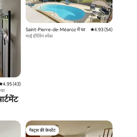
Saint-Pierre-de-Méaroz में घर
औसत रेटिंग 5 में से 4.93, 5
4.93 (54)
माई हीलिंग स्पेस
औसत रेटिंग 5 में से 4.95, 43 समीक्षाएँ
4.95 (43)
 घर
्टमेंट
गेस्ट्स की फ़ेवरेट
गेस्ट्स की फ़ेवरेट