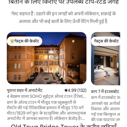
बिताने के लिए किराए पर उपलब्ध टॉप-रेटेड जगहें
गेस्ट सहमत हैं : ठहरने की इन जगहों को अपनी लोकेशन, सफ़ाई के
अलावा और भी कई बातों के लिए ऊँची रेटिंग मिली हुई है.
गेस्ट्स की फ़ेवरेट
गेस्ट्स की फ़ेवरेट
गेस्ट्स का टॉप फ़ेवरेट
गेस्ट्स की फ़ेवरेट
पुराना शहर में अपार्टमेंट
औसत रेटिंग 5 में से 4.99, 132 समीक्षाएँ
4.99 (132)
प्राग 7 में हाउसबोट
4 बेडरूम वाला SOHO सुईट्स ओल्ड टाउन |टैरेस|
प्राग में हाउसबोट फ़्लोट
बिलियर्ड्स| #A302
प्राग के ओल्ड टाउन में मौजूद एक खूबसूरती से
आपको यह अनोखी, रो
रीस्टोर की गई ऐतिहासिक इमारत में मौजूद 170 वर्ग
विस्तार और आराम के ल
मीटर/1829 वर्ग फ़ुट के स्टाइलिश और आरामदायक
गई एक बिल्कुल आकर्
अपार्टमेंट में आपका स्वागत है। लोकेशन बेजोड़ है।
की एक यादगार जगह 
चार्ल्स ब्रिज 3 मिनट की पैदल दूरी पर है, ओल्ड टाउन
वहाँ से जाना नहीं चाहे