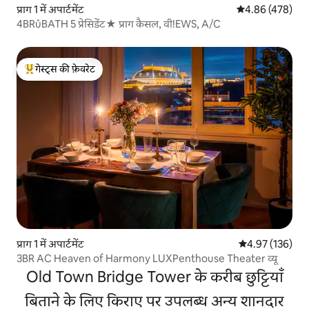
प्राग 1 में अपार्टमेंट
औसत रेटिंग 5 में स
4.86 (478)
4BRůBATH 5 प्रेसिडेंट★ प्राग कैसल, वी!EWS, A/C
गेस्ट्स की फ़ेवरेट
गेस्ट्स का टॉप फ़ेवरेट
प्राग 1 में अपार्टमेंट
औसत रेटिंग 5 में स
4.97 (136)
3BR AC Heaven of Harmony LUXPenthouse Theater व्यू
Old Town Bridge Tower के करीब छुट्टियाँ
बिताने के लिए किराए पर उपलब्ध अन्य शानदार