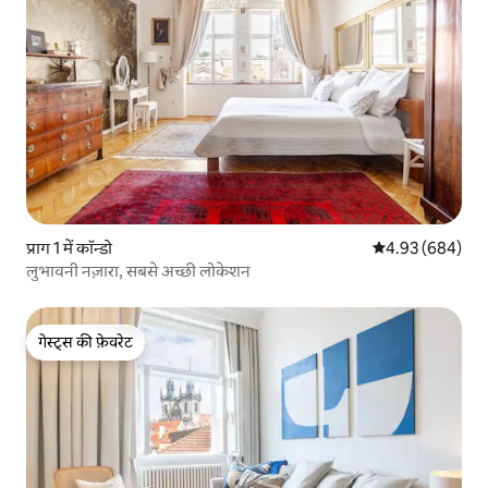
प्राग 1 में कॉन्डो
औसत रेटिंग 5 में स
4.93 (684)
लुभावनी नज़ारा, सबसे अच्छी लोकेशन
गेस्ट्स की फ़ेवरेट
गेस्ट्स की फ़ेवरेट