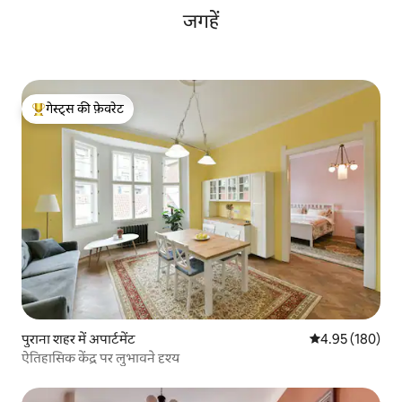
जगहें
गेस्ट्स की फ़ेवरेट
गेस्ट्स का टॉप फ़ेवरेट
पुराना शहर में अपार्टमेंट
औसत रेटिंग 5 में स
4.95 (180)
ऐतिहासिक केंद्र पर लुभावने दृश्य