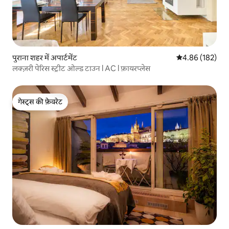
पुराना शहर में अपार्टमेंट
औसत रेटिंग 5 में स
4.86 (182)
लक्ज़री पेरिस स्ट्रीट ओल्ड टाउन l AC l फ़ायरप्लेस
गेस्ट्स की फ़ेवरेट
गेस्ट्स की फ़ेवरेट