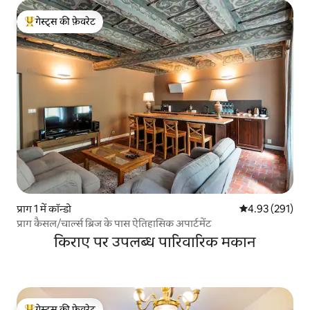
गेस्ट्स की फ़ेवरेट
गेस्ट्स का टॉप फ़ेवरेट
प्राग 1 में कॉन्डो
औसत रेटिंग 5 में स
4.93 (291)
प्राग कैसल/चार्ल्स ब्रिज के पास ऐतिहासिक अपार्टमेंट
किराए पर उपलब्ध पारिवारिक मकान
गेस्ट्स की फ़ेवरेट