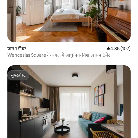
प्राग 1 में घर
औसत रेटिंग 5 में स
4.85 (107)
Wenceslas Square के बगल में आधुनिक विशाल अपार्टमेंट
सुपरहोस्ट
सुपरहोस्ट