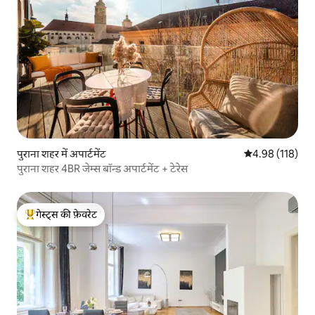
पुराना शहर में अपार्टमेंट
औसत रेटिंग 5 में स
4.98 (118)
पुराना शहर 4BR जेम्स बॉन्ड अपार्टमेंट + टेरेस
गेस्ट्स की फ़ेवरेट
गेस्ट्स का टॉप फ़ेवरेट