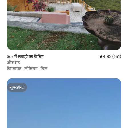
Sur में लकड़ी का केबिन
औसत रेटिंग 5 में स
4.82 (161)
ओस हट
किफ़ायत
·
लोकेशन
·
ग्रिल
सुपरहोस्ट
सुपरहोस्ट