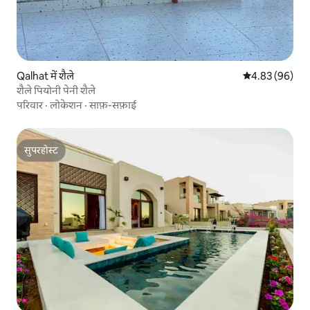
Qalhat में शैले
औसत रेटिंग 5 में 
4.83 (96)
शैले पियोनी पेनी शैले
परिवार
·
लोकेशन
·
साफ़-सफ़ाई
सुपरहोस्ट
सुपरहोस्ट