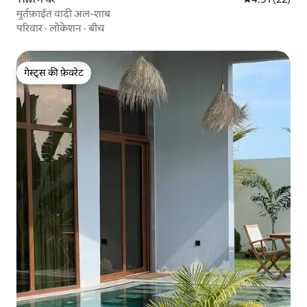
मुर्तफ़ाईत वादी अल-शाब
परिवार
·
लोकेशन
·
बीच
गेस्ट्स की फ़ेवरेट
गेस्ट्स की फ़ेवरेट