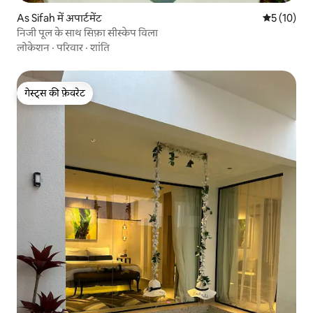
As Sifah में अपार्टमेंट
औसत रेटिंग 5 
5 (10)
निजी पूल के साथ सिफ़ा सीस्केप विला
लोकेशन
·
परिवार
·
शांति
गेस्ट्स की फ़ेवरेट
गेस्ट्स की फ़ेवरेट