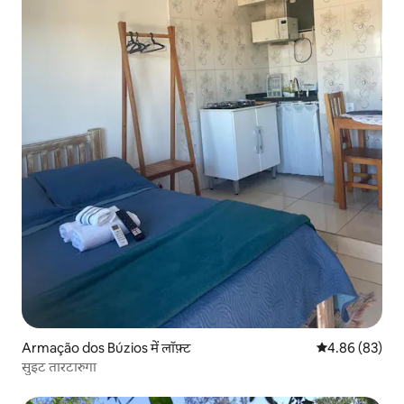
Armação dos Búzios में लॉफ़्ट
औसत रेटिंग 5 में 
4.86 (83)
सुइट तारटारुगा