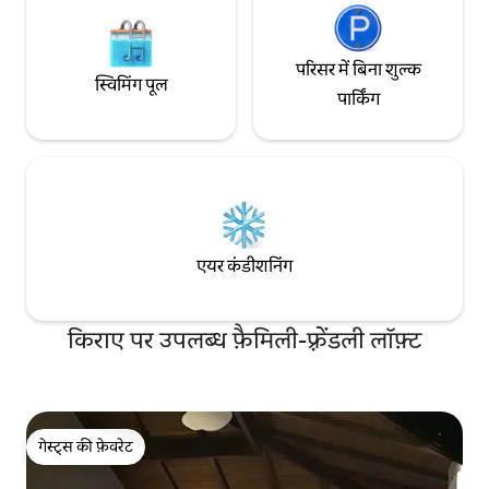
परिसर में बिना शुल्क
स्विमिंग पूल
पार्किंग
एयर कंडीशनिंग
किराए पर उपलब्ध फ़ैमिली-फ़्रेंडली लॉफ़्ट
गेस्ट्स की फ़ेवरेट
गेस्ट्स की फ़ेवरेट