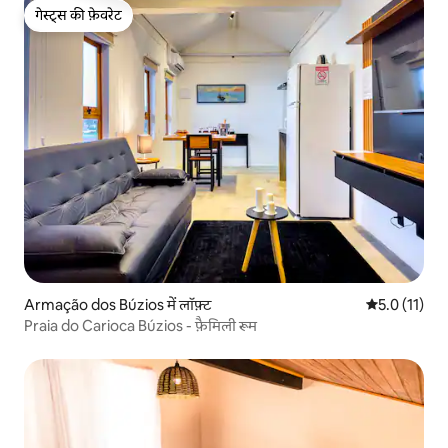
गेस्ट्स की फ़ेवरेट
गेस्ट्स की फ़ेवरेट
Armação dos Búzios में लॉफ़्ट
औसत रेटिंग 5 मे
5.0 (11)
Praia do Carioca Búzios - फ़ैमिली रूम