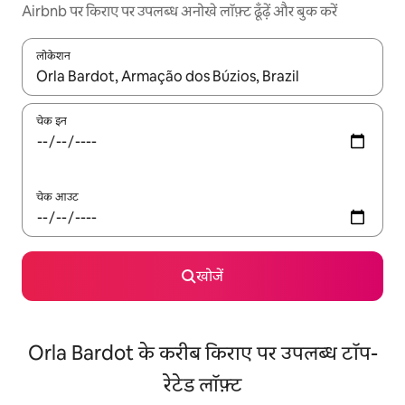
Airbnb पर किराए पर उपलब्ध अनोखे लॉफ़्ट ढूँढ़ें और बुक करें
लोकेशन
नतीजों के उपलब्ध होने पर, अप और डाउन 'ऐरो की' का इस्तेमाल करके नेविगेट करें
चेक इन
चेक आउट
खोजें
Orla Bardot के करीब किराए पर उपलब्ध टॉप-
रेटेड लॉफ़्ट