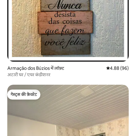
Armação dos Búzios में लॉफ़्ट
औसत रेटिंग 5 में 
4.88 (96)
अटारी घर / एयर कंडीशनर
गेस्ट्स की फ़ेवरेट
गेस्ट्स की फ़ेवरेट