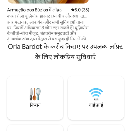
आधुनिक हैं, जिन्हें आर
करने के लिए डिज़ाइन क
Armação dos Búzios में लॉफ़्ट
औसत रेटिंग 5 में से 5.0, 35 समीक्षाएँ
5.0 (35)
कोठी में एक किचन और
कासा रोज़ा बूज़ियोस डाउनटाउन बीच और रुआ दास
आराम करने और आपके ल
पेद्रास
आरामदायक, आकर्षक और सभी सुविधाओं वाला
जोड़ने के लिए बिल्कुल सही है। *हम
घर, जिसमें अधिकतम 3 लोग ठहर सकते हैं। बूज़ियोस
होटल सेवा नहीं है *
के बीचों-बीच मौजूद, बेहतरीन समुद्रतटों और
आकर्षक रुआ दास पेद्रास से बस कुछ ही मिनटों की
पैदल दूरी पर। इस जगह में कई बर्तन, सुसज्जित
Orla Bardot के करीब किराए पर उपलब्ध लॉफ़्ट
रसोई, एयर कंडीशनिंग, वाई-फ़ाई, स्मार्ट टीवी,
आरामदायक बिस्तर और एक और सहायक बिस्तर
के लिए लोकप्रिय सुविधाएँ
मौजूद हैं। यह जगह एक शांत सड़क पर है, जहाँ कारों
के लिए हमेशा पार्किंग की खाली जगहें उपलब्ध होती
हैं। बूज़ियोस का आनंद लेने के लिए एकदम सही घर,
जो सुविधाजनक और अच्छी लोकेशन पर है, साथ ही
आपको अपने छोटे-से कोने में शांति का मज़ा लेने का
मौका देता है।
किचन
वाईफ़ाई