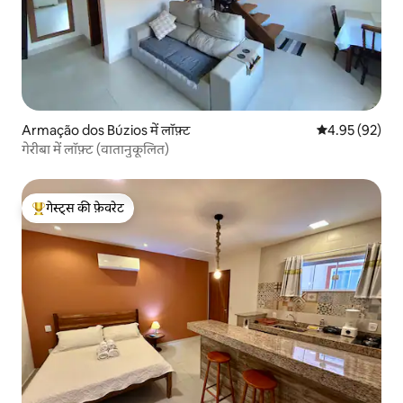
Armação dos Búzios में लॉफ़्ट
औसत रेटिंग 5 में 
4.95 (92)
गेरीबा में लॉफ़्ट (वातानुकूलित)
गेस्ट्स की फ़ेवरेट
गेस्ट्स का टॉप फ़ेवरेट