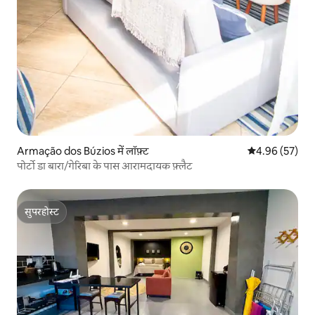
Armação dos Búzios में लॉफ़्ट
औसत रेटिंग 5 में 
4.96 (57)
पोर्टो डा बारा/गेरिबा के पास आरामदायक फ़्लैट
सुपरहोस्ट
सुपरहोस्ट