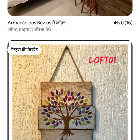
Armação dos Búzios में लॉफ़्ट
औसत रेटिंग 5 मे
5.0 (16)
लॉफ्ट प्राइया डे जेरिबा 06
गेस्ट्स की फ़ेवरेट
गेस्ट्स की फ़ेवरेट