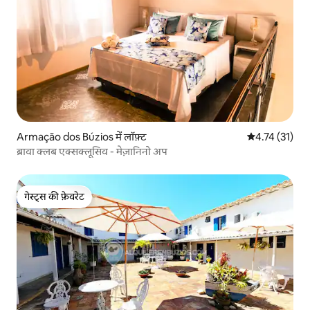
Armação dos Búzios में लॉफ़्ट
औसत रेटिंग 5 में
4.74 (31)
ब्रावा क्लब एक्सक्लूसिव - मेज़ानिनो अप
गेस्ट्स की फ़ेवरेट
गेस्ट्स की फ़ेवरेट