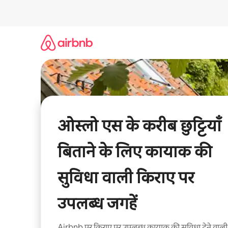
इसे
छोड़कर
सीधा
कॉन्टेंट
पर
जाएँ
ओस्लो एस के करीब छुट्टियाँ
बिताने के लिए कायाक की
सुविधा वाली किराए पर
उपलब्ध जगहें
Airbnb पर किराए पर उपलब्ध कायाक की सुविधा देने वाली