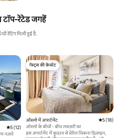
ॉप-रेटेड जगहें
 रेटिंग मिली हुई है.
Sentrum मे
गेस्ट्स की फ़ेवरेट
गेस्ट्स की
त्यूव्होल्मेन
गेस्ट्स की फ़ेवरेट
गेस्ट्स की
अपार्टमेंट ओ
अच्छी तरह 
रखता है। अप
बहुत कुछ है,
पैदल चलने, 
सकता है। य
खुला), बहुत 
Astrup Fearnl
ओस्लो में अपार्टमेंट
औसत रेटिंग 5 में से 5, 1
5 (18)
बेडरूम, एक
ओस्लो के बीचों - बीच लक्ज़री घर
औसत रेटिंग 5 में से 5, 12 समीक्षाएँ
5 (12)
बाथरूम, बा
इस अपार्टमेंट में कुदरत से प्रेरित चिकना डिज़ाइन,
शानदार छत 
म नज़ारे