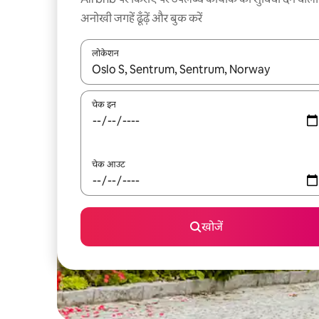
अनोखी जगहें ढूँढ़ें और बुक करें
लोकेशन
नतीजों के उपलब्ध होने पर, अप और डाउन 'ऐरो की' का इस्तेमाल 
चेक इन
चेक आउट
खोजें