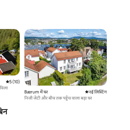
औसत रेटिंग 5 में से 5, 10 समीक्षाएँ
5 (10)
 विला
Bærum में घर
ठहरने की नई जगह
नई लिस्टिंग
निजी जेटी और बीच तक पहुँच वाला बड़ा घर
बिन