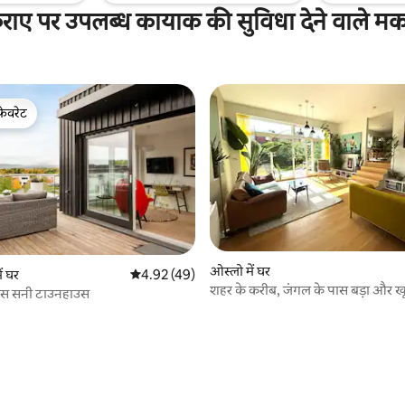
राए पर उपलब्ध कायाक की सुविधा देने वाले म
फ़ेवरेट
फ़ेवरेट
ओस्लो में घर
ं घर
औसत रेटिंग 5 में से 4.92, 49 समीक्षाएँ
4.92 (49)
शहर के करीब, जंगल के पास बड़ा और ख
ास सनी टाउनहाउस
डुप्लेक्स।