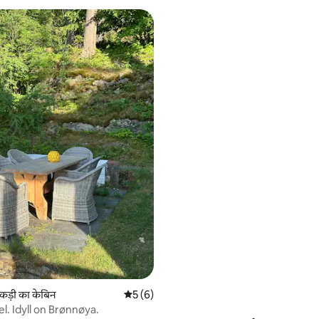
कड़ी का केबिन
औसत रेटिंग 5 में से 5, 6 समीक्षाएँ
5 (6)
el. Idyll on Brønnøya.