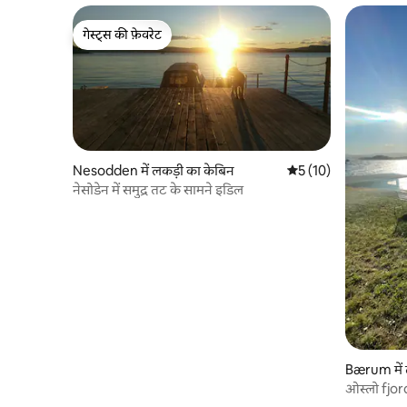
गेस्ट्स की फ़ेवरेट
गेस्ट्स की फ़ेवरेट
Nesodden में लकड़ी का केबिन
औसत रेटिंग 5 में से 5, 1
5 (10)
नेसोडेन में समुद्र तट के सामने इडिल
Bærum में 
ओस्लो fjord