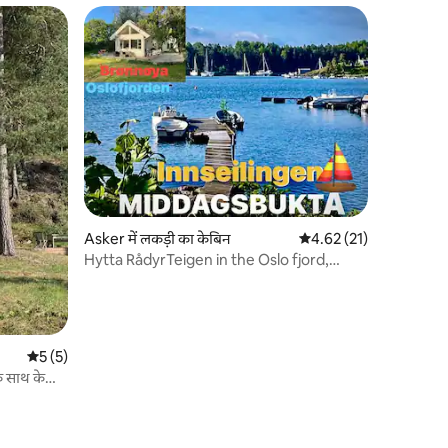
Asker में लकड़ी का केबिन
औसत रेटिंग 5 में से 4.62, 2
4.62 (21)
Hytta RådyrTeigen in the Oslo fjord,
Brønnøya
औसत रेटिंग 5 में से 5, 5 समीक्षाएँ
5 (5)
े साथ केबिन