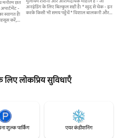
मुलायम रोशनी और आरामदायक माहौल है - जो
अनइंडिंग के लिए बिल्कुल सही है। * खुद से चेक - इन
पार्टमेंट -
करके किसी भी समय पहुँचें * विशाल बालकनी और
ा स्वागत है!
ऊपरी मंजिल की छत पर सूरज को भिगोएँ *
हसूस करें,
आरामदायक फ़र्नीचर और परफ़ेक्ट नींद के लिए
ा है। मैं
तैयार किए गए बेड में बसें * किराने का सामान और
अभी किराए
वाइन के लिए लिफ़्ट को नीचे ले जाएँ * पूरी तरह से
 की पूरी
सुसज्जित किचन में खाना पकाएँ और खाना खाएँ - या
आस - पास के बेहतरीन रेस्टोरेंट और आकर्षणों का
ेंट के साथ
मज़ा लें मैं आपका दिन बनाने के लिए गुप्त जगहों को
र तट जो शहर
खुशी - खुशी शेयर करूँगा।
र है।
 लिए लोकप्रिय सुविधाएँ
िना शुल्क पार्किंग
एयर कंडीशनिंग