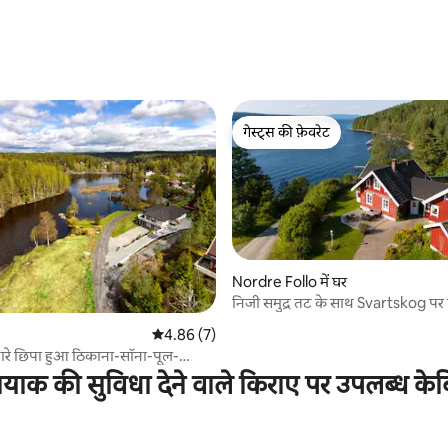
गेस्ट्स की फ़ेवरेट
गेस्ट्स की फ़ेवरेट
Nordre Follo में घर
निजी समुद्र तट के साथ Svartskog पर
 समीक्षाएँ
औसत रेटिंग 5 में से 4.86, 7 समीक्षाएँ
4.86 (7)
ारे छिपा हुआ ठिकाना-सॉना-पूल-
लिए अनुकूल
याक की सुविधा देने वाले किराए पर उपलब्ध के