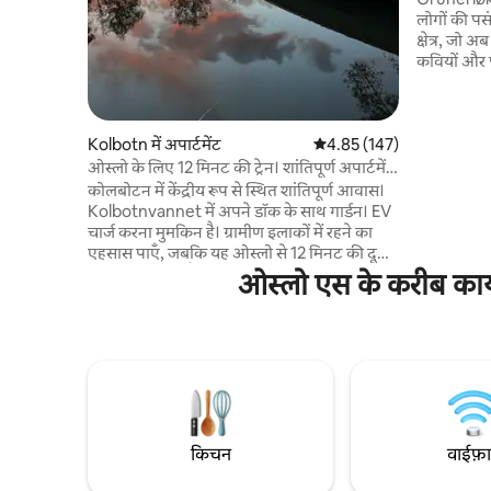
लोगों की प
क्षेत्र, जो अब
कवियों और प
बीचों-बीच म
और सुनसान है
दुकानों और 
Kolbotn में अपार्टमेंट
औसत रेटिंग 5 में से 4.85, 147
4.85 (147)
अकरसेल्वा 
सार्वजनिक पार
ओस्लो के लिए 12 मिनट की ट्रेन। शांतिपूर्ण अपार्टमेंट
स्कूटर या “ट
v/पानी
कोलबोटन में केंद्रीय रूप से स्थित शांतिपूर्ण आवास।
फिर हमारे बै
Kolbotnvannet में अपने डॉक के साथ गार्डन। EV
चार्ज करना मुमकिन है। ग्रामीण इलाकों में रहने का
एहसास पाएँ, जबकि यह ओस्लो से 12 मिनट की दूरी
पर रेलवे स्टेशन (पैदल चलने के लिए 4 मिनट) के
ओस्लो एस के करीब काया
करीब है। कोल्बोट्न के केंद्र से पैदल दूरी पर, जहाँ
दुकानें/रेस्टोरेंट हैं और ओस्लो के लिए ट्रेन/बस भी
उपलब्ध है। कार से 10 मिनट की दूरी पर
Tusenfryd। कार से 5 मिनट की दूरी पर The Well,
Nord Europe का सबसे बड़ा स्पा। बगीचे में मौजूद 3
सुपर और रोबोट किराए पर ले सकते हैं (सिर्फ़ गर्मियों
के महीनों में)। ओस्लो के टूर के साथ-साथ सुकून और
शांति का भी मज़ा लें।
किचन
वाईफ़