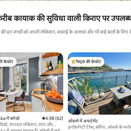
रीब कायाक की सुविधा वाली किराए पर उपलब्ध ट
रने की इन जगहों को अपनी लोकेशन, सफ़ाई के अलावा और भी कई बातों के लिए ऊँची
की फ़ेवरेट
गेस्ट्स की फ़ेवरेट
टॉप फ़ेवरेट
गेस्ट्स का टॉप फ़ेवरेट
 में कॉन्डो
औसत रेटिंग 5 में से 4.98, 62 समीक्षाएँ
4.98 (62)
ओस्लो में अपार्टमेंट
टूडियो, शानदार लोकेशन; शांत और
इनफ़िनिटी टेरेस, सोरेंगा, ओस्लो के मनोर
क
a में आपका स्वागत है! ऑस्लो में कई