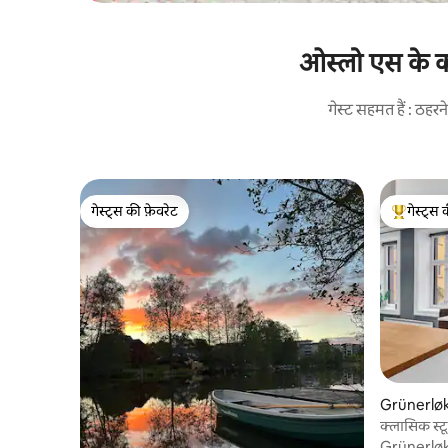
ओस्लो एस के क
गेस्ट सहमत हैं : ठह
गेस्ट्स की फ़ेवरेट
गेस्ट्स 
गेस्ट्स की फ़ेवरेट
गेस्ट्स का 
Grünerløkka
क्लासिक स्
सुविधाजन
Grünerløkk