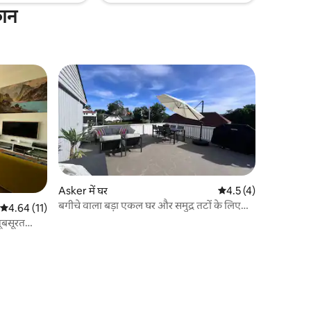
कान
Asker में घर
औसत रेटिंग 5 में से 4.5, 
4.5 (4)
बगीचे वाला बड़ा एकल घर और समुद्र तटों के लिए
औसत रेटिंग 5 में से 4.64, 11 समीक्षाएँ
4.64 (11)
छोटी दूरी।
ूबसूरत