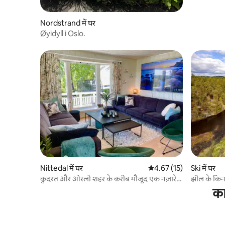
Nordstrand में घर
Øyidyll i Oslo.
Nittedal में घर
औसत रेटिंग 5 में से 4.67, 15
4.67 (15)
Ski में घर
कुदरत और ओस्लो शहर के करीब मौजूद एक नज़ारे
झील के किन
वाला घर
परिवार के 
का