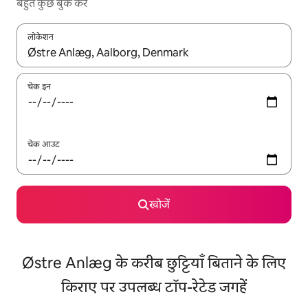
बहुत कुछ बुक करें
लोकेशन
नतीजों के उपलब्ध होने पर, अप और डाउन 'ऐरो की' का इस्तेमाल करके नेविगेट करें
चेक इन
चेक आउट
खोजें
Østre Anlæg के करीब छुट्टियाँ बिताने के लिए
किराए पर उपलब्ध टॉप-रेटेड जगहें