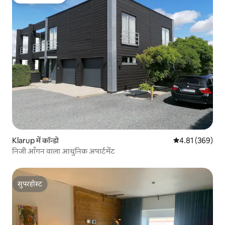
गेस्ट्स की फ़ेवरेट
Klarup में कॉन्डो
औसत रेटिंग 5 में स
4.81 (369)
निजी आँगन वाला आधुनिक अपार्टमेंट
सुपरहोस्ट
सुपरहोस्ट