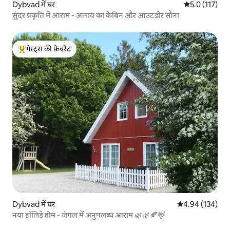
Dybvad में घर
औसत रेटिंग 5 में
5.0 (117)
सुंदर प्रकृति में आराम - अलाव का केबिन और आउटडोर सौना
गेस्ट्स की फ़ेवरेट
गेस्ट्स का टॉप फ़ेवरेट
Dybvad में घर
औसत रेटिंग 5 में स
4.94 (134)
नया हॉलिडे होम - जंगल में अनुपलब्ध आराम 🌿🌿🍂🦌