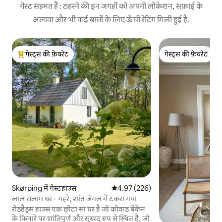
गेस्ट सहमत हैं : ठहरने की इन जगहों को अपनी लोकेशन, सफ़ाई के
अलावा और भी कई बातों के लिए ऊँची रेटिंग मिली हुई है.
गेस्ट्स की फ़ेवरेट
गेस्ट्स की फ़ेवरेट
गेस्ट्स का टॉप फ़ेवरेट
गेस्ट्स की फ़ेवरेट
Skørping में गेस्टहाउस
औसत रेटिंग 5 में से 4.97, 226 समीक्षाएँ
4.97 (226)
लाल सलाम घर - गहरे, शांत जंगल में टकरा गया
रोडहैड्स हाउस एक छोटा सा घर है जो कोवाड बेकेन
के किनारे पर शांतिपूर्ण और सुखद रूप से स्थित है, जो