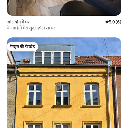
ऑलबोर्ग में घर
औसत रेटिंग 5 म
5.0 (6)
वेजगार्ड में मेरा सुंदर छोटा सा घर
गेस्ट्स की फ़ेवरेट
गेस्ट्स की फ़ेवरेट