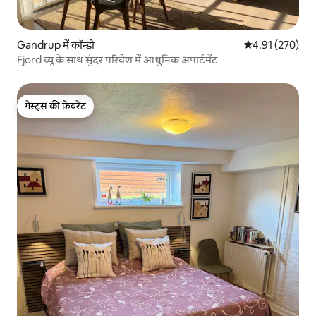
Gandrup में कॉन्डो
औसत रेटिंग 5 में स
4.91 (270)
Fjord व्यू के साथ सुंदर परिवेश में आधुनिक अपार्टमेंट
गेस्ट्स की फ़ेवरेट
गेस्ट्स की फ़ेवरेट