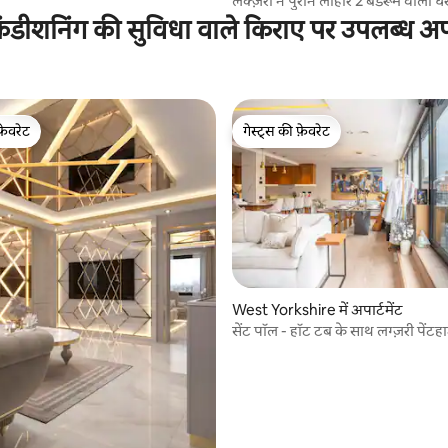
लक्ज़री ने पुराने लोहार 2 बेडरूम वाला
कर दिया
ंडीशनिंग की सुविधा वाले किराए पर उपलब्ध अपार
फ़ेवरेट
गेस्ट्स की फ़ेवरेट
फ़ेवरेट
गेस्ट्स की फ़ेवरेट
 समीक्षाएँ
West Yorkshire में अपार्टमेंट
सेंट पॉल - हॉट टब के साथ लग्ज़री पेंटह