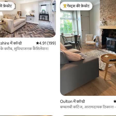
की फ़ेवरेट
गेस्ट्स की फ़ेवरेट
टॉप फ़ेवरेट
गेस्ट्स का टॉप फ़ेवरेट
ire में कॉन्डो
औसत रेटिंग 5 में से 4.91, 199 समीक्षाएँ
4.91 (199)
र के करीब, सुविधाजनक कैंसिलेशन।
 समीक्षाएँ
Oulton में कॉन्डो
औ
बम्बलबी कॉटेज, आरामदायक ठिकाना 
पार्किंग