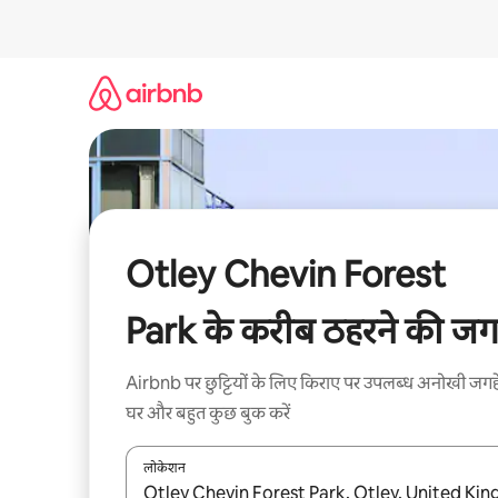
इसे
छोड़कर
सीधा
कॉन्टेंट
पर
जाएँ
Otley Chevin Forest
Park के करीब ठहरने की जगह
Airbnb पर छुट्टियों के लिए किराए पर उपलब्ध अनोखी जगहे
घर और बहुत कुछ बुक करें
लोकेशन
नतीजों के उपलब्ध होने पर, अप और डाउन 'ऐरो की' का इस्तेमाल 