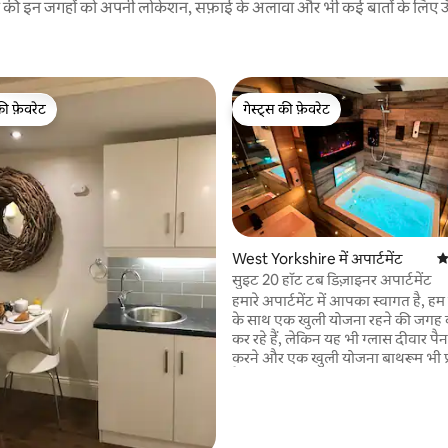
रने की इन जगहों को अपनी लोकेशन, सफ़ाई के अलावा और भी कई बातों के लिए ऊँची
की फ़ेवरेट
गेस्ट्स की फ़ेवरेट
टॉप फ़ेवरेट
गेस्ट्स की फ़ेवरेट
West Yorkshire में अपार्टमेंट
औ
सुइट 20 हॉट टब डिज़ाइनर अपार्टमेंट
हमारे अपार्टमेंट में आपका स्वागत है, ह
 समीक्षाएँ
के साथ एक खुली योजना रहने की जगह
कर रहे हैं, लेकिन यह भी ग्लास दीवार पैन
करने और एक खुली योजना बाथरूम भी प
है, पूरी तरह से दो, फायरप्लेस और टीवी 
पर्याप्त जकूज़ी के साथ सुसज्जित है, साथ
पैनल दीवारों और दरवाजे और आवश्यक
के लिए इलेक्ट्रिक अंधा। परिवेश रोशनी, तटस्थ रंग,