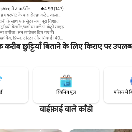
नरम कालीन, उद्यान दृश्य। आप और क्या माँग सकते
हैं? कृपया ध्यान दें: जकूज़ी 350L गर्म प
ire में अपार्टमेंट
औसत रेटिंग 5 में से 4.93, 147 समीक्षाएँ
4.93 (147)
प्रणाली से काम करती है। अधिक जानका
ोर्ड एयरपोर्ट के पास सेल्फ़ कंटेंट वाला
कृपया हमसे संपर्क करें
ोशनी के साथ एक सुंदर नया पूरा विशाल
स्टूडियो बेसमेंट/बगीचा फ्लैट। कंट्री साइड
अपना बगीचा। सन लाउंजर दिए गए हैं।
क्रोवेव, फ़्रिज, टोस्टर और सिंक हैं। 40”
ाथ Sky TV/Amazon Prime और
ीब छुट्टियाँ बिताने के लिए किराए पर उपलब्ध
विधा। डबल बेड और सोफ़ा। टॉयलेट,
सिन के साथ अलग शॉवर रूम। लीड्स/
एयरपोर्ट और ट्रिनिटी कॉलेज के करीब।
दें कि इस बेसमेंट फ़्लैट तक पहुँचने के
याँ चढ़नी पड़ती हैं और हो सकता है कि
में दिक्कत का सामना करने वाले
 लिए यह जगह उपयुक्त न हो
ाई
स्विमिंग पूल
परिसर में ब
वाईफ़ाई वाले काँडो