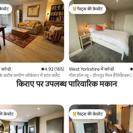
फ़ेवरेट
गेस्ट्स की फ़ेवरेट
फ़ेवरेट
गेस्ट्स का टॉप फ़ेवरेट
 समीक्षाएँ
 कॉन्डो
औसत रेटिंग 5 में से 4.92, 165 समीक्षाएँ
4.92 (165)
West Yorkshire में कॉन्डो
औ
के करीब ग्रामीण लोकेशन में शांत फ़्लैट
पीस हॉल व्यू – ग्रीनवुड मिल हैलिफ़ैक्स | स
किराए पर उपलब्ध पारिवारिक मकान
की फ़ेवरेट
गेस्ट्स की फ़ेवरेट
टॉप फ़ेवरेट
गेस्ट्स का टॉप फ़ेवरेट