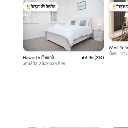
गेस्ट्स की फ़ेवरेट
गेस्ट्स 
गेस्ट्स का टॉप फ़ेवरेट
गेस्ट्स का 
West Yorksh
होल्ट - शह
Haworth में कॉन्डो
औसत रेटिंग 5 में से 4.96, 314
4.96 (314)
अपार्टमेंट 2 ब्रिजहाउस मिल