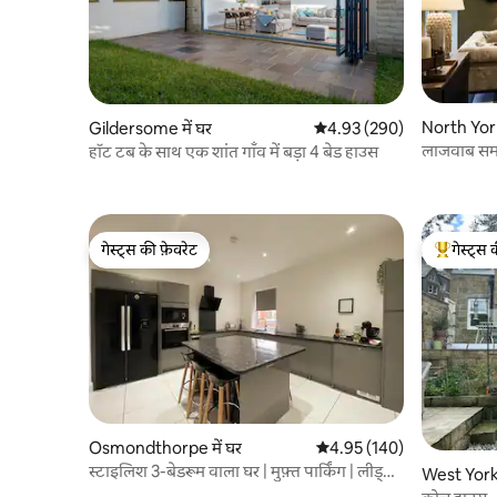
North York
Gildersome में घर
औसत रेटिंग 5 में से 4.93, 290
4.93 (290)
लाजवाब समक
हॉट टब के साथ एक शांत गाँव में बड़ा 4 बेड हाउस
गेस्ट्स की फ़ेवरेट
गेस्ट्स 
गेस्ट्स की फ़ेवरेट
गेस्ट्स का 
Osmondthorpe में घर
औसत रेटिंग 5 में से 4.95, 140
4.95 (140)
स्टाइलिश 3-बेडरूम वाला घर | मुफ़्त पार्किंग | लीड्स
West Yorks
10 मिनट की दूरी पर