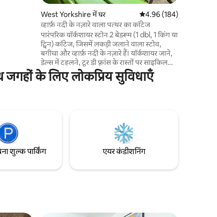
ानी की टंकी
West Yorkshire में घर
औसत रेटिंग 5 में से 4.96, 18
4.96 (184)
री के लिए
व्हार्फ़ नदी के नज़ारे वाला पत्थर का कॉटेज
पारंपरिक यॉर्कशायर स्टोन 2 बेडरूम (1 dbl, 1 किंग या
ट्विन) कॉटेज, जिसमें लकड़ी जलाने वाला स्टोव,
बगीचा और व्हार्फ़ नदी के नज़ारे हैं। यॉर्कशायर जाने,
डेल्स में टहलने, टूर डी फ़्रांस के रास्तों पर साइकिल
चलाने और लीड्स में सांस्कृतिक और रात के जीवन की
 जगहों के लिए लोकप्रिय सुविधाएँ
खोज करने के लिए बिल्कुल सही ठिकाना। ओटले
एक खूबसूरत, ऐतिहासिक मार्केट टाउन है, जो साल
भर लाइव इवेंट, त्योहारों, कई तरह के कैफ़े, पब,
रेस्तरां, स्वतंत्र दुकानों, वेट्रोस और सैन्सबरी, पैदल
चलने, पार्क और खेल के मैदानों वाले बाज़ारों के
कार्यक्रम की मेज़बानी करता है।
िना शुल्क पार्किंग
एयर कंडीशनिंग