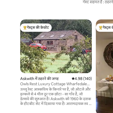
गेस्ट सहमत हैं : ठह
गेस्ट्स की फ़ेवरेट
गेस्ट्स 
गेस्ट्स का टॉप फ़ेवरेट
गेस्ट्स का 
Askwith में ठहरने की जगह
औसत रेटिंग 5 में से 4.98, 140
4.98 (140)
Owls Rest Luxury Cottage Wharfedale
YorkshireDales
उल्लू रेस्ट आस्कविथ के किनारे पर है, जो ओटले और
इल्कले से 4 मील दूर एक छोटा - सा गाँव है, जो
डेल्सवे की शुरुआत है। Askwith को 1960 के दशक
के हीटबीट सेट में दिखाया गया है। आरामदायक स्व -
निहित कॉटेज अपार्टमेंट, घर और छोटे परिवार के