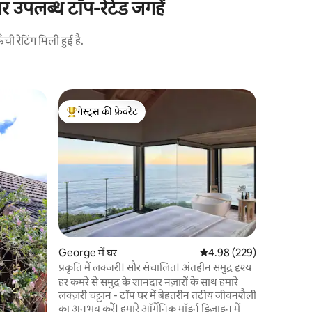
 उपलब्ध टॉप-रेटेड जगहें
 रेटिंग मिली हुई है.
Wilderness
गेस्ट्स की फ़ेवरेट
गेस्ट्स
ओशन व्यू व
गेस्ट्स का टॉप फ़ेवरेट
गेस्ट्स का
ओशन व्यू व
वाइल्डनेस 
रिहायशी जगह के
और वास्तुशि
अच्छी तरह स
समान मनोरम
लिए प्रकाश स
पैनलों और ल
भार शेडिंग से प्र
George में घर
औसत रेटिंग 5 में से 4.98, 22
4.98 (229)
कंजर्वेंसी 
आवाज़ पर 
प्रकृति में लक्जरी। सौर संचालित। अंतहीन समुद्र दृश्य
हर कमरे से समुद्र के शानदार नज़ारों के साथ हमारे
लक्ज़री चट्टान - टॉप घर में बेहतरीन तटीय जीवनशैली
का अनुभव करें। हमारे ऑर्गेनिक मॉडर्न डिज़ाइन में