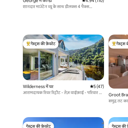
George में कॉन्डो
औसत रेटिंग 5 में से 4.94, 110
4.94 (110)
शानदार माउंटेन व्यू के साथ डीलक्स 4 पैक्स
अपार्टमेंट
गेस्ट्स की फ़ेवरेट
गेस्ट्स 
गेस्ट्स का टॉप फ़ेवरेट
गेस्ट्स का 
Wilderness में घर
औसत रेटिंग 5 में से 5, 4
5 (47)
आरामदायक रिवर रिट्रीट - तेज़ वाईफ़ाई - परिवार के
Groot Brakr
अनुकूल
समुद्र तट का
गेस्ट्स की फ़ेवरेट
गेस्ट्स की 