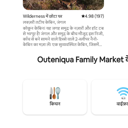
सेट करें, सा
यात्रा करें, 
डॉल्फ़िन/वन्यज
Wilderness में छोटा घर
औसत रेटिंग 5 में से 4.98, 197
4.98 (197)
मॉल से 15 मि
लक्ज़री तटीय केबिन, जंगल
किमी दूर। इस घर से समुद्र का 180 डिग्री नज़ारा
कोकून केबिन। यह जगह समुद्र के नज़ारों और हॉट टब
दिखाई देता 
से भरपूर है! जंगल और समुद्र के बीच मौजूद इस निजी,
लहरों की आव
काँच से बने सामने वाले हिस्से वाले 2-स्लीपर नैनो-
केबिन का मज़ा लें। एक सुव्यवस्थित केबिन, जिसमें
क्वीन साइज़ बेड, छोटा लेकिन कार्यात्मक रसोईघर और
खुले प्लान वाला बाथरूम (दरवाज़े के बिना) है। पूरी
Outeniqua Family Market के कर
निजता में आराम करने के लिए कई बाहरी जगहें पाएँ।
आउटडोर शॉवर 2 से लेकर एकांत में मौजूद फ़ायरपिट
तक, आपको कई जादुई स्पर्श मिलेंगे। बिस्तर और हॉट
टब से नज़ारों की बात करें, तो हो सकता है आप वहाँ से
कभी निकलना ही न चाहें! प्रॉपर्टी में मौजूद 2 केबिनों
में से 1। सिर्फ़ वयस्क, बच्चे नहीं
किचन
वाईफ़