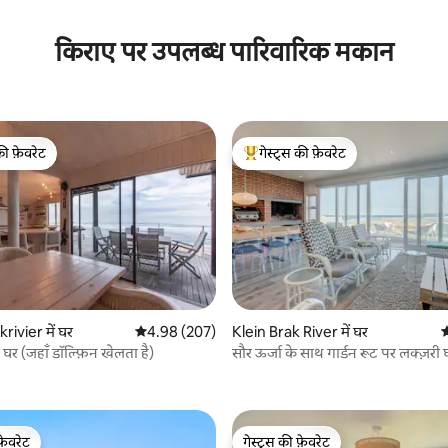
 समीक्षाएँ
किराए पर उपलब्ध पारिवारिक मकान
की फ़ेवरेट
गेस्ट्स की फ़ेवरेट
टॉप फ़ेवरेट
गेस्ट्स का टॉप फ़ेवरेट
7 समीक्षाएँ
ivier में घर
औसत रेटिंग 5 में से 4.98, 207 समीक्षाएँ
4.98 (207)
Klein Brak River में घर
औ
 घर (जहाँ डॉल्फ़िन खेलता है)
सौर ऊर्जा के साथ गार्डन रूट पर लक्ज़री 
फ़ेवरेट
गेस्ट्स की फ़ेवरेट