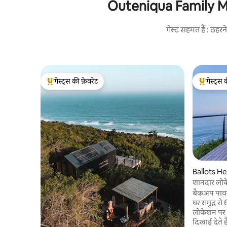
Outeniqua Family Marke
गेस्ट सहमत हैं : ठह
गेस्ट्स की फ़ेवरेट
गेस्ट्स 
गेस्ट्स का टॉप फ़ेवरेट
गेस्ट्स का 
Ballots He
शानदार लोके
बैकअप पावर 
घर समुद्र स
लोकेशन पर स्
दिखाई देते हैं