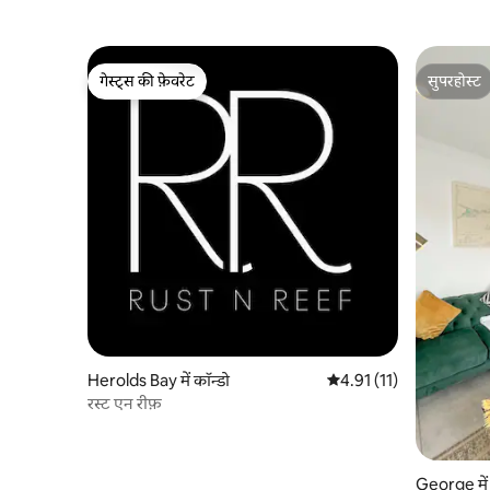
गेस्ट्स की फ़ेवरेट
सुपरहोस्ट
गेस्ट्स की फ़ेवरेट
सुपरहोस्ट
Herolds Bay में कॉन्डो
औसत रेटिंग 5 में से 4.91, 11
4.91 (11)
रस्ट एन रीफ़
George में 