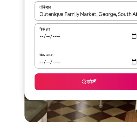
लोकेशन
नतीजों के उपलब्ध होने पर, अप और डाउन 'ऐरो की' का इस्तेमाल 
चेक इन
चेक आउट
खोजें