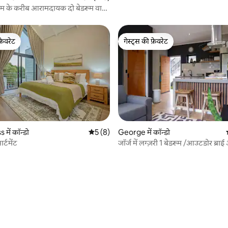
 के करीब आरामदायक दो बेडरूम वाला
फ़ेवरेट
गेस्ट्स की फ़ेवरेट
फ़ेवरेट
गेस्ट्स की फ़ेवरेट
में कॉन्डो
औसत रेटिंग 5 में से 5, 8 समीक्षाएँ
5 (8)
George में कॉन्डो
्टमेंट
जॉर्ज में लग्ज़री 1 बेडरूम /आउटडोर ब्रा
एयरकॉन