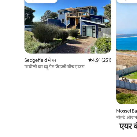
गेस्ट्स की फ़ेवरेट
गेस्ट्स की 
Sedgefield में घर
औसत रेटिंग 5 में से 4.91, 251
4.91 (251)
मायोली का व्यू पेट फ्रेंडली बीच हाउस
Mossel Bay
नोल्टे ओशन
एयर क