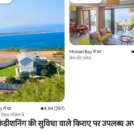
फ़ेवरेट
गेस्ट्स की फ़ेवरेट
Mossel Bay में घर
औ
केप सेंट ब्लेज़
 समीक्षाएँ
 में घर
औसत रेटिंग 5 में से 4.94, 297 समीक्षाएँ
4.94 (297)
 विला मोसेल बे
ंडीशनिंग की सुविधा वाले किराए पर उपलब्ध अपार