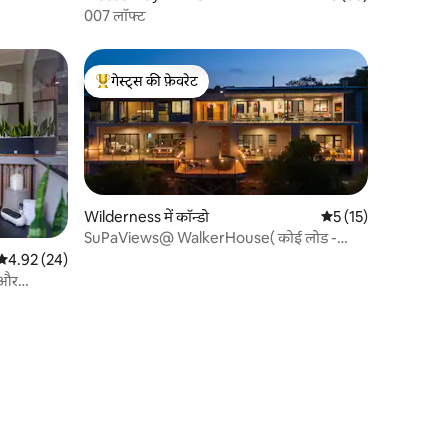
007 लॉफ्ट
गेस्ट्स की फ़ेवरेट
गेस्ट्स का टॉप फ़ेवरेट
Wilderness में कॉन्डो
औसत रेटिंग 5 में से 5, 1
5 (15)
SuPaViews@ WalkerHouse( कोई लोड -
शेडिंग नहीं)
औसत रेटिंग 5 में से 4.92, 24 समीक्षाएँ
4.92 (24)
ई और