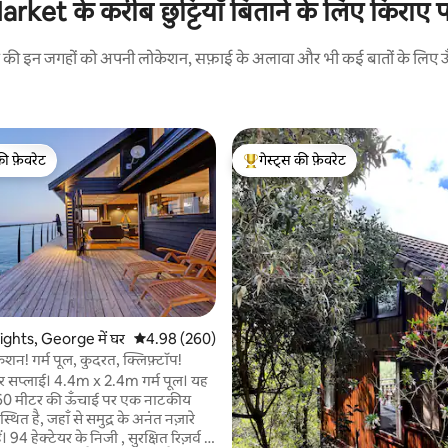
t के करीब छुट्टियाँ बिताने के लिए किराए पर
रने की इन जगहों को अपनी लोकेशन, सफ़ाई के अलावा और भी कई बातों के लिए ऊँची
की फ़ेवरेट
गेस्ट्स की फ़ेवरेट
टॉप फ़ेवरेट
गेस्ट्स का टॉप फ़ेवरेट
ights, George में घर
औसत रेटिंग 5 में से 4.98, 260 समीक्षाएँ
4.98 (260)
शन! गर्म पूल, कुदरत, क्लिफ़्टॉप!
सप्लाई। 4.4m x 2.4m गर्म पूल। यह
े 60 मीटर की ऊँचाई पर एक नाटकीय
थित है, जहाँ से समुद्र के अनंत नज़ारे
। 94 हेक्टेयर के निजी , सुरक्षित रिज़र्व में