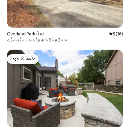
Overland Park में घर
औसत रेटिंग 5 
5 (16)
द ट्रैवल रैंच ओवरलैंड पार्क 3 बेड 2 बाथ
गेस्ट्स की फ़ेवरेट
गेस्ट्स की फ़ेवरेट