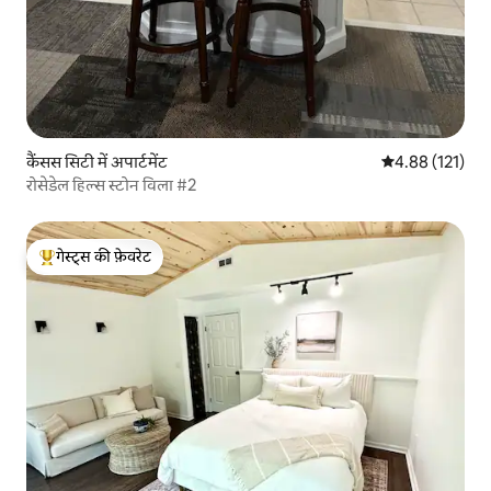
कैंसस सिटी में अपार्टमेंट
औसत रेटिंग 5 में स
4.88 (121)
रोसेडेल हिल्स स्टोन विला #2
गेस्ट्स की फ़ेवरेट
गेस्ट्स का टॉप फ़ेवरेट