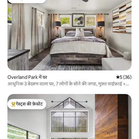
गेस्ट्स का टॉप फ़ेवरेट
Overland Park में घर
औसत रेटिंग 5 
5 (36)
आधुनिक 3 बेडरूम वाला घर, 7 लोगों के सोने की जगह, मुफ़्त वाईफ़ाई +
पार्किंग
गेस्ट्स की फ़ेवरेट
गेस्ट्स का टॉप फ़ेवरेट