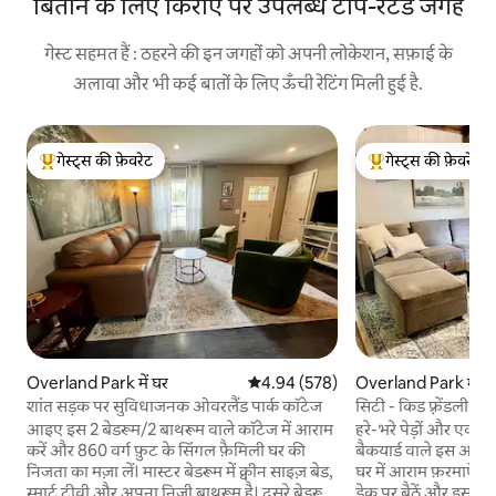
बिताने के लिए किराए पर उपलब्ध टॉप-रेटेड जगहें
गेस्ट सहमत हैं : ठहरने की इन जगहों को अपनी लोकेशन, सफ़ाई के
अलावा और भी कई बातों के लिए ऊँची रेटिंग मिली हुई है.
गेस्ट्स की फ़ेवरेट
गेस्ट्स की फ़ेवरेट
गेस्ट्स का टॉप फ़ेवरेट
गेस्ट्स का टॉप फ़ेवरेट
Overland Park में घर
औसत रेटिंग 5 में से 4.94, 578 समीक्षाएँ
4.94 (578)
Overland Park में घ
शांत सड़क पर सुविधाजनक ओवरलैंड पार्क कॉटेज
सिटी - किड फ़्रेंडली
ओएसिस
आइए इस 2 बेडरूम/2 बाथरूम वाले कॉटेज में आराम
हरे-भरे पेड़ों और एक 
करें और 860 वर्ग फ़ुट के सिंगल फ़ैमिली घर की
बैकयार्ड वाले इस आरा
निजता का मज़ा लें। मास्टर बेडरूम में क्वीन साइज़ बेड,
घर में आराम फ़रमाएँ औ
स्मार्ट टीवी और अपना निजी बाथरूम है। दूसरे बेडरूम
डेक पर बैठें और इस खूब