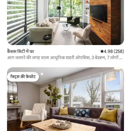
कैंसस सिटी में घर
औसत रेटिंग 5 में स
4.98 (258)
आग जलाने की जगह वाला आधुनिक शहरी ओएसिस, 3 बेडरूम, 7 लोगों के
सोने की जगह
गेस्ट्स की फ़ेवरेट
गेस्ट्स की फ़ेवरेट