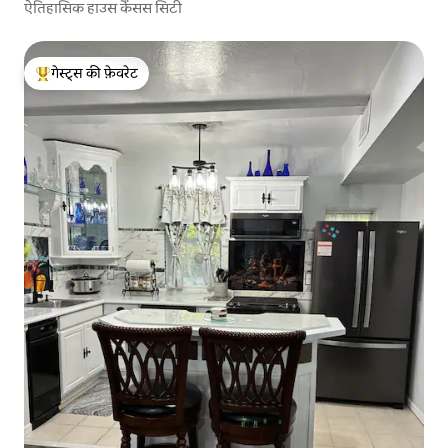
ऐतिहासिक हाउस कैंसस सिटी
गेस्ट्स की फ़ेवरेट
गेस्ट्स का टॉप फ़ेवरेट