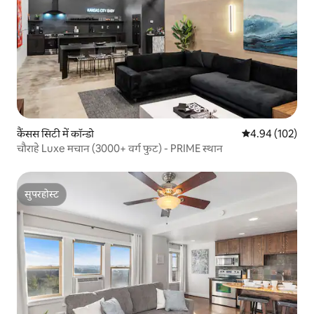
कैंसस सिटी में कॉन्डो
औसत रेटिंग 5 में स
4.94 (102)
चौराहे Luxe मचान (3000+ वर्ग फुट) - PRIME स्थान
सुपरहोस्ट
सुपरहोस्ट