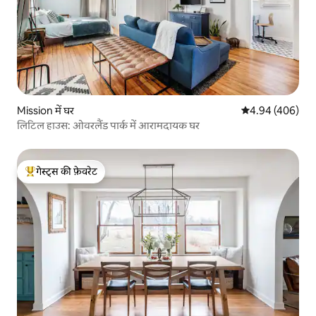
Mission में घर
औसत रेटिंग 5 में स
4.94 (406)
लिटिल हाउस: ओवरलैंड पार्क में आरामदायक घर
गेस्ट्स की फ़ेवरेट
गेस्ट्स का टॉप फ़ेवरेट