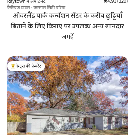
Raytown में अपार्टमेंट
औसत रेटिंग 5 में स
4.93 (320)
कैरिएज हाउस - कन्सास सिटी एरिया
ओवरलैंड पार्क कन्वेंशन सेंटर के करीब छुट्टियाँ
बिताने के लिए किराए पर उपलब्ध अन्य शानदार
जगहें
गेस्ट्स की फ़ेवरेट
गेस्ट्स का टॉप फ़ेवरेट