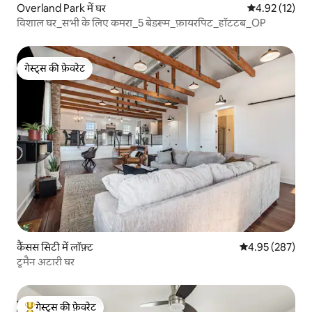
Overland Park में घर
औसत रेटिंग 5 में 
4.92 (12)
विशाल घर_सभी के लिए कमरा_5 बेडरूम_फ़ायरपिट_हॉटटब_OP
गेस्ट्स की फ़ेवरेट
गेस्ट्स की फ़ेवरेट
कैंसस सिटी में लॉफ़्ट
औसत रेटिंग 5 में स
4.95 (287)
ट्रूमैन अटारी घर
गेस्ट्स की फ़ेवरेट