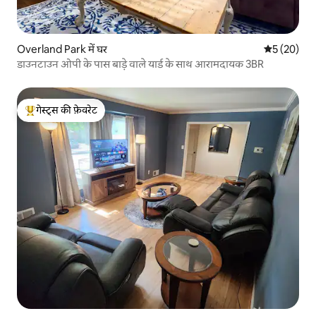
Overland Park में घर
औसत रेटिंग 5 
5 (20)
डाउनटाउन ओपी के पास बाड़े वाले यार्ड के साथ आरामदायक 3BR
गेस्ट्स की फ़ेवरेट
गेस्ट्स का टॉप फ़ेवरेट