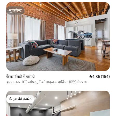
सुपरहोस्ट
सुपरहोस्ट
कैंसस सिटी में कॉन्डो
औसत रेटिंग 5 में स
4.86 (164)
डाउनटाउन KC लॉफ़्ट, T-मोबाइल + पार्किंग 1059 के पास
गेस्ट्स की फ़ेवरेट
गेस्ट्स की फ़ेवरेट