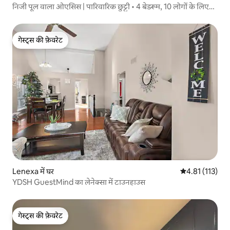
निजी पूल वाला ओएसिस | पारिवारिक छुट्टी • 4 बेडरूम, 10 लोगों के लिए
जगह
गेस्ट्स की फ़ेवरेट
गेस्ट्स की फ़ेवरेट
Lenexa में घर
औसत रेटिंग 5 में स
4.81 (113)
YDSH GuestMind का लेनेक्सा में टाउनहाउस
गेस्ट्स की फ़ेवरेट
गेस्ट्स की फ़ेवरेट