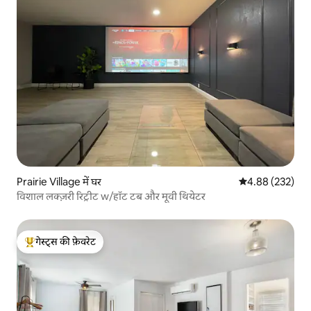
Prairie Village में घर
औसत रेटिंग 5 में स
4.88 (232)
विशाल लक्ज़री रिट्रीट w/हॉट टब और मूवी थियेटर
गेस्ट्स की फ़ेवरेट
गेस्ट्स का टॉप फ़ेवरेट