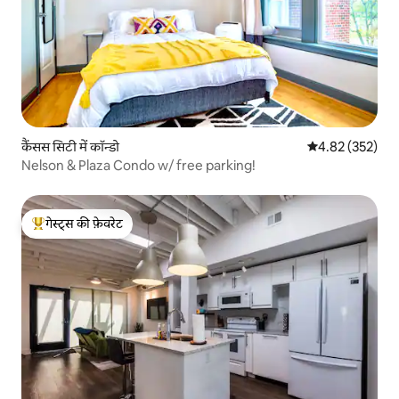
कैंसस सिटी में कॉन्डो
औसत रेटिंग 5 में स
4.82 (352)
Nelson & Plaza Condo w/ free parking!
गेस्ट्स की फ़ेवरेट
गेस्ट्स का टॉप फ़ेवरेट