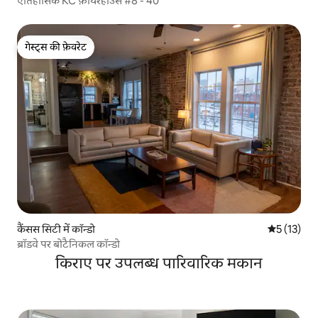
ऐतिहासिक KC फ़ायरहाउस #8 - 40
गेस्ट्स की फ़ेवरेट
गेस्ट्स की फ़ेवरेट
कैंसस सिटी में कॉन्डो
औसत रेटिंग 5 
5 (13)
ब्रॉडवे पर बोटैनिकल कॉन्डो
किराए पर उपलब्ध पारिवारिक मकान