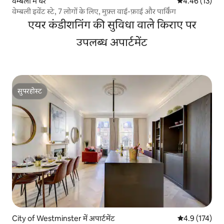
वेम्बली में घर
औसत रेटिंग 5 में 
4.46 (13)
वेम्बली इवेंट स्टे, 7 लोगों के लिए, मुफ़्त वाई-फ़ाई और पार्किंग
एयर कंडीशनिंग की सुविधा वाले किराए पर
उपलब्ध अपार्टमेंट
सुपरहोस्ट
सुपरहोस्ट
City of Westminster में अपार्टमेंट
औसत रेटिंग 5 में 
4.9 (174)