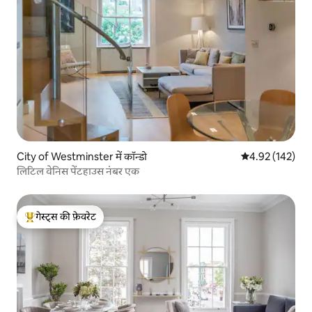
City of Westminster में कॉन्डो
औसत रेटिंग 5 में स
4.92 (142)
लिटिल वेनिस पेंटहाउस नंबर एक
गेस्ट्स की फ़ेवरेट
गेस्ट्स का टॉप फ़ेवरेट