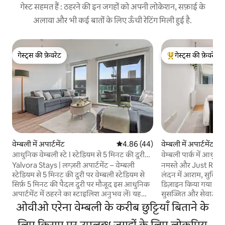
गेस्ट सहमत हैं : ठहरने की इन जगहों को अपनी लोकेशन, सफ़ाई के
अलावा और भी कई बातों के लिए ऊँची रेटिंग मिली हुई है.
गेस्ट्स की फ़ेवरेट
गेस्ट्स की फ़ेवरेट
गेस्ट्स की फ़ेवरेट
गेस्ट्स का टॉप फ़ेवरेट
वेम्बली में अपार्टमेंट
औसत रेटिंग 5 में से 4.86, 44 समीक्षाएँ
4.86 (44)
वेम्बली में अपार्टमेंट
आधुनिक वेम्बली स्टे I स्टेडियम से 5 मिनट की दूरी
वेम्बली पार्क में आधु
पर I 6 लोगों के सोने की जगह
सिनेमा और काम करने
Yalvora Stays | लग्ज़री अपार्टमेंट – वेम्बली
नमस्ते और Just Resid
स्टेडियम से 5 मिनट की दूरी पर वेम्बली स्टेडियम से
लंदन में आराम, सुविधा
सिर्फ़ 5 मिनट की पैदल दूरी पर मौजूद इस आधुनिक
डिज़ाइन किया गया हमा
अपार्टमेंट में ठहरने का स्टाइलिश अनुभव लें। यह
सुसज्जित और सेवाओं वाला अपा
परिवारों, समूहों और व्यावसायिक यात्रियों के लिए
वेम्बली लोकेशन ⭐ वेम्बली स्टेडियम से 5 मिनट की
ओवीओ एरेना वेम्बली के करीब छुट्टियाँ बिताने के
बिल्कुल सही है और यहाँ आपको आराम, सुविधा और
पैदल दूरी पर 🎤 OVO ए
एक बेहतरीन लोकेशन मिलेगी। इसमें सोफ़ा वाली
लिए किराए पर उपलब्ध जगहों के लिए लोकप्रिय
पैदल दूरी पर 🛍️ लंदन