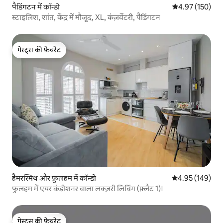
पैडिंगटन में कॉन्डो
औसत रेटिंग 5 में स
4.97 (150)
स्टाइलिश, शांत, केंद्र में मौजूद, XL, कंज़र्वेटरी, पैडिंगटन
गेस्ट्स की फ़ेवरेट
गेस्ट्स की फ़ेवरेट
हैमरस्मिथ और फ़ुलहम में कॉन्डो
औसत रेटिंग 5 में स
4.95 (149)
फुलहम में एयर कंडीशनर वाला लक्ज़री लिविंग (फ़्लैट 1)।
गेस्ट्स की फ़ेवरेट