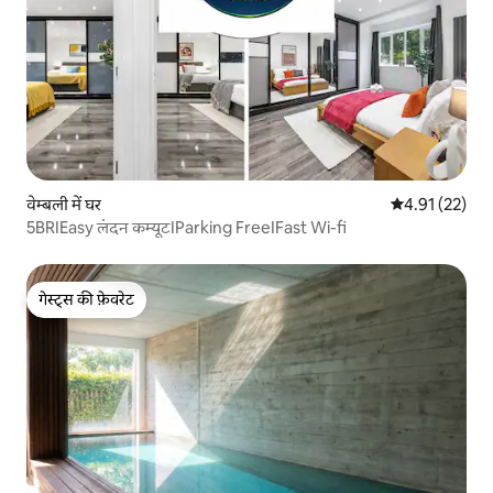
वेम्बली में घर
औसत रेटिंग 5 में 
4.91 (22)
5BRIEasy लंदन कम्यूटIParking FreeIFast Wi-fi
गेस्ट्स की फ़ेवरेट
गेस्ट्स की फ़ेवरेट