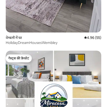
वेम्बली में घर
औसत रेटिंग 5 में 
4.96 (55)
HolidayDreamHousesWembley
गेस्ट्स की फ़ेवरेट
गेस्ट्स की फ़ेवरेट