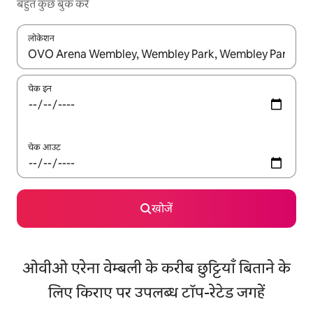
बहुत कुछ बुक करें
लोकेशन
नतीजों के उपलब्ध होने पर, अप और डाउन 'ऐरो की' का इस्तेमाल करके नेविगेट करें
चेक इन
चेक आउट
खोजें
ओवीओ एरेना वेम्बली के करीब छुट्टियाँ बिताने के
लिए किराए पर उपलब्ध टॉप-रेटेड जगहें