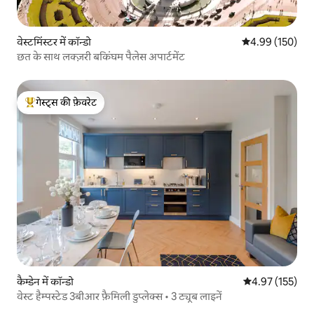
वेस्टमिंस्टर में कॉन्डो
औसत रेटिंग 5 में स
4.99 (150)
छत के साथ लक्ज़री बकिंघम पैलेस अपार्टमेंट
गेस्ट्स की फ़ेवरेट
गेस्ट्स का टॉप फ़ेवरेट
कैम्डेन में कॉन्डो
औसत रेटिंग 5 में स
4.97 (155)
वेस्ट हैम्पस्टेड 3बीआर फ़ैमिली डुप्लेक्स • 3 ट्यूब लाइनें