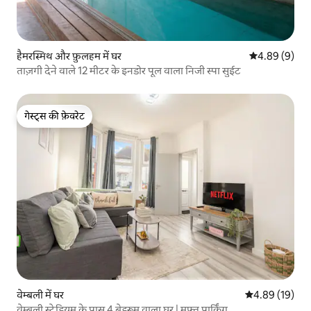
हैमरस्मिथ और फ़ुलहम में घर
औसत रेटिंग 5 में
4.89 (9)
ताज़गी देने वाले 12 मीटर के इनडोर पूल वाला निजी स्पा सुईट
गेस्ट्स की फ़ेवरेट
गेस्ट्स की फ़ेवरेट
वेम्बली में घर
औसत रेटिंग 5 में 
4.89 (19)
वेम्बली स्टेडियम के पास 4 बेडरूम वाला घर | मुफ़्त पार्किंग