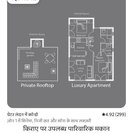
गेस्ट्स की फ़ेवरेट
ग्रेटर लंदन में कॉन्डो
औसत रेटिंग 5 में स
4.92 (299)
ज़ोन 1 में सिनेमा, निजी छत और सॉना के साथ लक्ज़री
किराए पर उपलब्ध पारिवारिक मकान