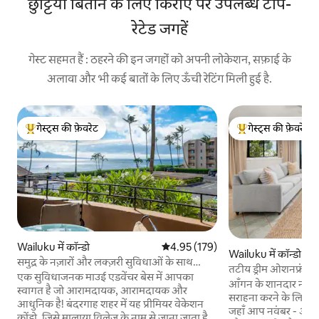
छुट्टियाँ बिताने के लिए किराए पर उपलब्ध टॉप-
रेटेड जगहें
गेस्ट सहमत हैं : ठहरने की इन जगहों को अपनी लोकेशन, सफ़ाई के
अलावा और भी कई बातों के लिए ऊँची रेटिंग मिली हुई है.
गेस्ट्स की फ़ेवरेट
गेस्ट्स की फ़ेवरेट
गेस्ट्स का टॉप फ़ेवरेट
गेस्ट्स का टॉप फ़ेवरेट
Wailuku में कॉन्डो
औसत रेटिंग 5 में से 4.95, 179 समीक्षाएँ
4.95 (179)
Wailuku में कॉन्डो
समुद्र के नज़ारों और लक्ज़री सुविधाओं के साथ
तटीय ड्रीम ओशनफ्रंट क
आरामदायक रिट्रीट!
एक सुविधाजनक माउई एडवेंचर बेस में आपका
आँगन के शानदार नज़ा
स्वागत है जो आरामदायक, आरामदायक और
सराहना करने के लिए 
आधुनिक है! बंदरगाह शहर में यह प्रीमियर वेकेशन
जहाँ आप नवंबर - अप्रैल
कोंडो, जिसे मालाया विलेज के नाम से जाना जाता है