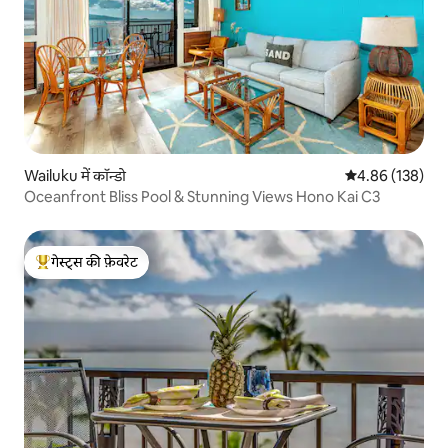
Wailuku में कॉन्डो
औसत रेटिंग 5 में स
4.86 (138)
Oceanfront Bliss Pool & Stunning Views Hono Kai C3
गेस्ट्स की फ़ेवरेट
गेस्ट्स का टॉप फ़ेवरेट