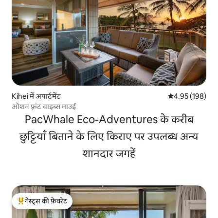
Kihei में अपार्टमेंट
औसत रेटिंग 5 में स
4.95 (198)
ओशन फ़्रंट वाइब्स माउई
PacWhale Eco-Adventures के करीब
छुट्टियाँ बिताने के लिए किराए पर उपलब्ध अन्य
शानदार जगहें
गेस्ट्स की फ़ेवरेट
गेस्ट्स का टॉप फ़ेवरेट