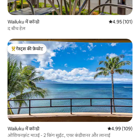
Wailuku में कॉन्डो
औसत रेटिंग 5 में स
4.95 (101)
द बीच हेल
गेस्ट्स की फ़ेवरेट
गेस्ट्स का टॉप फ़ेवरेट
Wailuku में कॉन्डो
औसत रेटिंग 5 में स
4.99 (109)
ओशियनफ़्रंट माउई - 2 किंग सुईट, एयर कंडीशनर और लानाई