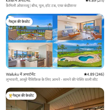
Kihei में अपार्टमेंट
औसत रेटिंग 5 में स
4.89 (211)
फ़ैमिली ओशनव्यू | बीच, पूल, हॉट टब, एयर कंडीशनर
गेस्ट्स की फ़ेवरेट
गेस्ट्स की फ़ेवरेट
Wailuku में अपार्टमेंट
औसत रेटिंग 5 में स
4.89 (246)
लुभावनी, आसुरे पैसिफ़िक के लिए आमने - सामने की पंक्ति वाली सीट
गेस्ट्स की फ़ेवरेट
गेस्ट्स का टॉप फ़ेवरेट