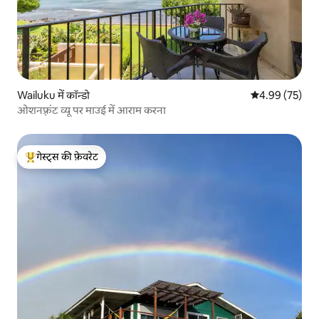
Wailuku में कॉन्डो
औसत रेटिंग 5 में 
4.99 (75)
ओशनफ़्रंट व्यू पर माउई में आराम करना
गेस्ट्स की फ़ेवरेट
गेस्ट्स का टॉप फ़ेवरेट