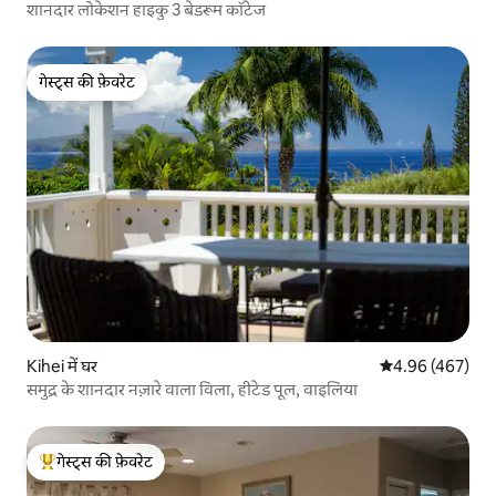
शानदार लोकेशन हाइकु 3 बेडरूम कॉटेज
गेस्ट्स की फ़ेवरेट
गेस्ट्स की फ़ेवरेट
Kihei में घर
औसत रेटिंग 5 में स
4.96 (467)
समुद्र के शानदार नज़ारे वाला विला, हीटेड पूल, वाइलिया
गेस्ट्स की फ़ेवरेट
गेस्ट्स का टॉप फ़ेवरेट