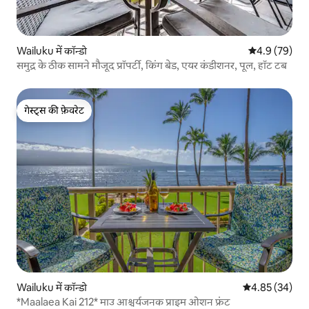
Wailuku में कॉन्डो
औसत रेटिंग 5 में
4.9 (79)
समुद्र के ठीक सामने मौजूद प्रॉपर्टी, किंग बेड, एयर कंडीशनर, पूल, हॉट टब
गेस्ट्स की फ़ेवरेट
गेस्ट्स की फ़ेवरेट
Wailuku में कॉन्डो
औसत रेटिंग 5 में 
4.85 (34)
*Maalaea Kai 212* माउ आश्चर्यजनक प्राइम ओशन फ्रंट