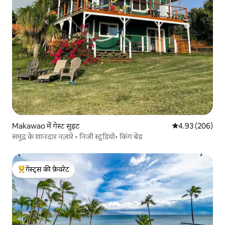
Makawao में गेस्ट सुइट
औसत रेटिंग 5 में स
4.93 (206)
समुद्र के शानदार नज़ारे • निजी स्टूडियो• किंग बेड
गेस्ट्स की फ़ेवरेट
गेस्ट्स का टॉप फ़ेवरेट