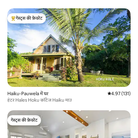
गेस्ट्स की फ़ेवरेट
गेस्ट्स का टॉप फ़ेवरेट
Haiku-Pauwela में घर
औसत रेटिंग 5 में स
4.97 (131)
हंटर Hales Hoku कॉटेज Haiku माउ
गेस्ट्स की फ़ेवरेट
गेस्ट्स की फ़ेवरेट