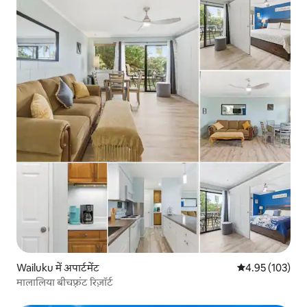
Wailuku में अपार्टमेंट
औसत रेटिंग 5 में स
4.95 (103)
मालालिया बीचफ़्रंट रिज़ॉर्ट