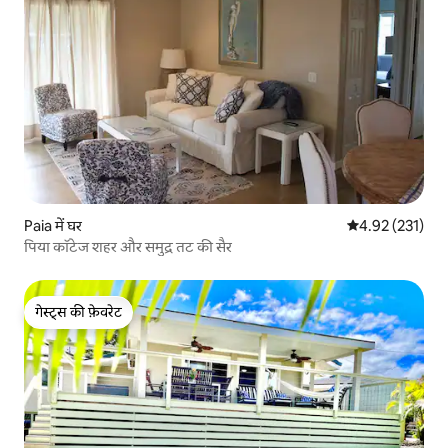
Paia में घर
औसत रेटिंग 5 में स
4.92 (231)
पिया कॉटेज शहर और समुद्र तट की सैर
गेस्ट्स की फ़ेवरेट
गेस्ट्स की फ़ेवरेट