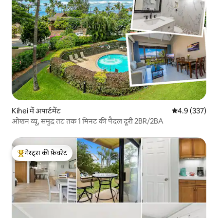
Kihei में अपार्टमेंट
औसत रेटिंग 5 में 
4.9 (337)
ओशन व्यू, समुद्र तट तक 1 मिनट की पैदल दूरी 2BR/2BA
गेस्ट्स की फ़ेवरेट
गेस्ट्स का टॉप फ़ेवरेट