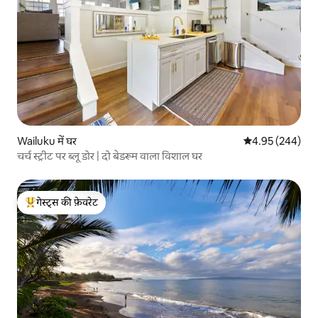
Wailuku में घर
औसत रेटिंग 5 में स
4.95 (244)
चर्च स्ट्रीट पर ब्लू डोर | दो बेडरूम वाला विशाल घर
गेस्ट्स की फ़ेवरेट
गेस्ट्स का टॉप फ़ेवरेट