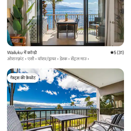
Wailuku में कॉन्डो
औसत रेटिंग 5 
5 (31)
ओशनफ़्रंट • एसी • वॉशर/ड्रायर • डेस्क • सेंट्रल माउ •
गेस्ट्स की फ़ेवरेट
गेस्ट्स की फ़ेवरेट